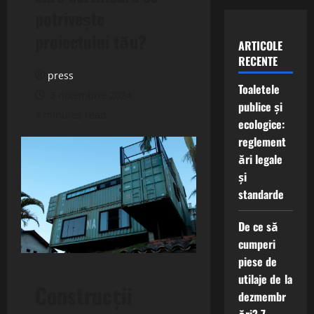
potrivește
proiectului tău?
ARTICOLE
RECENTE
press
Toaletele
3 noiembrie 2024
publice și
4 minutes read
ecologice:
reglement
ări legale
și
standarde
De ce să
cumperi
piese de
utilaje de la
Construcții
dezmembr