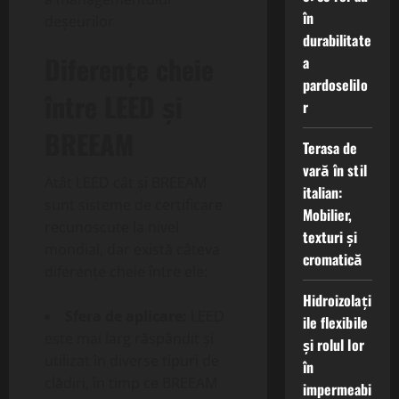
în
deșeurilor
durabilitate
Diferențe cheie
a
pardoselilo
între LEED și
r
BREEAM
Terasa de
vară în stil
Atât LEED cât și BREEAM
italian:
sunt sisteme de certificare
Mobilier,
recunoscute la nivel
texturi și
mondial, dar există câteva
cromatică
diferențe cheie între ele:
Hidroizolați
Sfera de aplicare:
LEED
ile flexibile
este mai larg răspândit și
și rolul lor
utilizat în diverse tipuri de
în
clădiri, în timp ce BREEAM
impermeabi