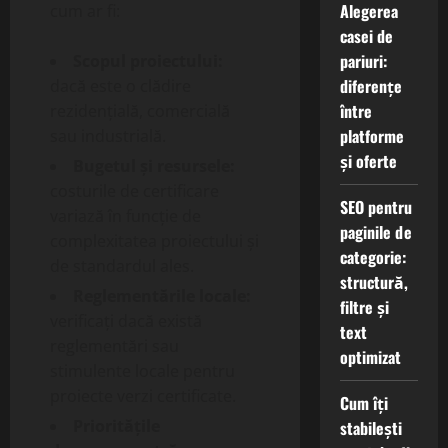
Alegerea
cum ar fi:
casei de
pariuri:
Scopul proiectului:
diferențe
dacă este o clădire
între
rezidențială, comercială
platforme
sau industrială.
și oferte
Bugetul și resursele:
costurile de certificare
SEO pentru
variază în funcție de
paginile de
complexitatea proiectului și
categorie:
de standardul ales.
structură,
Reglementările locale:
filtre și
verificați dacă există
text
reglementări sau
optimizat
stimulente locale pentru
proiecte verzi certificate.
Cum îți
Prioritățile
stabilești