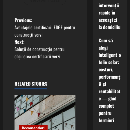
View All Posts
intervenții
rapide în
P
aceeași zi
Previous:
la domiciliu
Avantajele certificării EDGE pentru
o
construcții verzi
Cum să
Next:
s
alegi
Soluții de construcție pentru
inteligent o
t
obținerea certificării verzi
folie solar:
n
costuri,
performanț
a
RELATED STORIES
ă și
rentabilitat
v
e — ghid
i
complet
pentru
g
fermieri
Recomandari