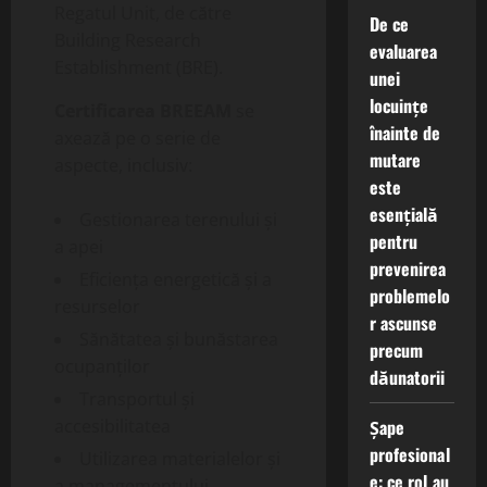
Regatul Unit, de către
De ce
Building Research
evaluarea
Establishment (BRE).
unei
locuințe
Certificarea BREEAM
se
înainte de
axează pe o serie de
mutare
aspecte, inclusiv:
este
esențială
Gestionarea terenului și
pentru
a apei
prevenirea
Eficiența energetică și a
problemelo
resurselor
r ascunse
Sănătatea și bunăstarea
precum
ocupanților
dăunatorii
Transportul și
Șape
accesibilitatea
profesional
Utilizarea materialelor și
e: ce rol au
a managementului