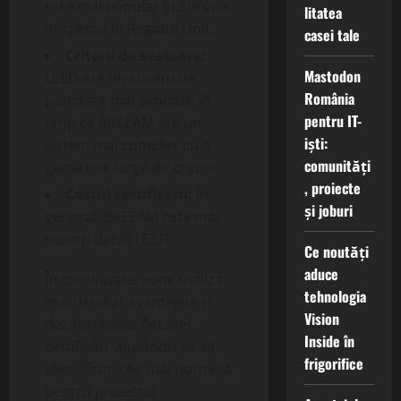
este mai popular în Europa,
litatea
în special în Regatul Unit.
casei tale
Criterii de evaluare:
Mastodon
LEED are un sistem de
România
punctare mai simplist, în
pentru IT-
timp ce BREEAM are un
iști:
sistem mai complex cu o
comunități
gamă mai largă de criterii.
, proiecte
Costul certificării:
În
și joburi
general, BREEAM este mai
scump decât LEED.
Ce noutăți
aduce
În continuare, vom analiza
tehnologia
mai detaliat avantajele și
Vision
dezavantajele fiecărei
Inside în
certificări, ajutându-vă să
frigorifice
identificați cea mai potrivită
pentru proiectul