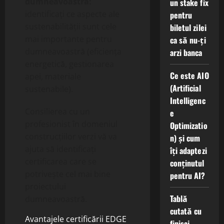
dumneavoastră:
un stake fix
identificați ce aspecte ale
pentru
sustenabilității sunt cele
biletul zilei
mai importante pentru
ca să nu-ți
dumneavoastră (eficiența
arzi banca
energetică, gestionarea
Ce este AIO
apei, materiale
(Artificial
sustenabile).
Intelligenc
Consilierea cu un
e
profesionist în domeniul
Optimizatio
construcțiilor verzi vă va
n) și cum
ajuta să identificați
îți adaptezi
certificarea care se
conținutul
potrivește cel mai bine
pentru AI?
proiectului
Tablă
dumneavoastră.
cutată cu
Avantajele certificării EDGE
finisaj