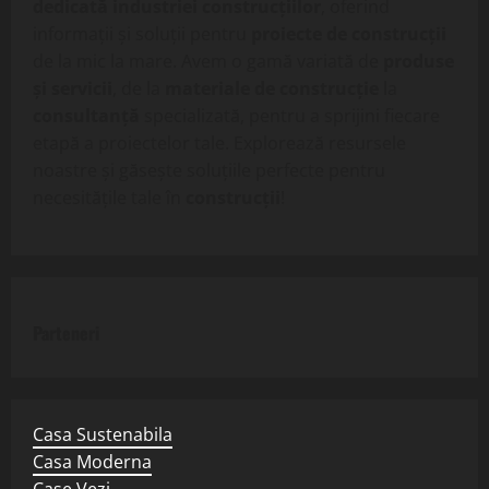
dedicată industriei construcțiilor
, oferind
informații și soluții pentru
proiecte de construcții
de la mic la mare. Avem o gamă variată de
produse
și servicii
, de la
materiale de construcție
la
consultanță
specializată, pentru a sprijini fiecare
etapă a proiectelor tale. Explorează resursele
noastre și găsește soluțiile perfecte pentru
necesitățile tale în
construcții
!
Parteneri
Casa Sustenabila
Casa Moderna
Case Vezi