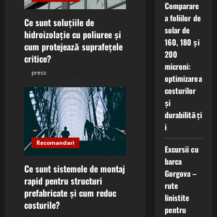
a
Comparare
a foliilor de
t
Ce sunt soluțiile de
solar de
hidroizolație cu poliuree și
i
160, 180 și
cum protejează suprafețele
200
critice?
o
microni:
press
22 iunie 2025
optimizarea
n
costurilor
și
durabilități
i
Recomandari
Excursii cu
barca
Ce sunt sistemele de montaj
Gorgova –
rapid pentru structuri
rute
prefabricate și cum reduc
linistite
costurile?
pentru