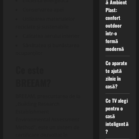
Eficiența energetică
ă Ambient
Plast:
Conservarea apei
confort
Utilizarea materialelor
outdoor
reciclate și sustenabile
într-o
Calitatea aerului interior
formă
Sănătatea și bunăstarea
modernă
ocupanților
Ce aparate
Ce este
te ajută
zilnic în
BREEAM?
casă?
BREEAM, prescurtarea de la
Ce TV alegi
„Building Research
pentru o
Establishment
casă
Environmental Assessment
inteligentă
Method”, este un sistem de
?
certificare dezvoltat în