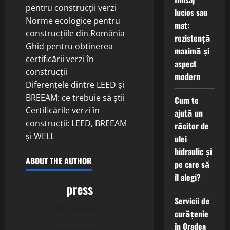
pentru construcții verzi
lucios sau
Norme ecologice pentru
mat:
construcțiile din România
rezistență
Ghid pentru obținerea
maximă și
certificării verzi în
aspect
construcții
modern
Diferențele dintre LEED și
BREEAM: ce trebuie să știi
Cum te
Certificările verzi în
ajută un
construcții: LEED, BREEAM
răcitor de
și WELL
ulei
hidraulic și
ABOUT THE AUTHOR
pe care să
îl alegi?
press
Servicii de
Administrator
curățenie
în Oradea