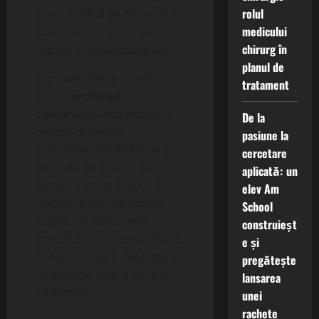
rolul
care certifică performanța
medicului
clădirilor din punct de
chirurg în
vedere al sustenabilității.
planul de
Dar care dintre aceste
tratament
două
certificări
construcții
este potrivită
De la
pentru proiectul
pasiune la
dumneavoastră? Alegerea
cercetare
depinde de o serie de
aplicată: un
factori, cum ar fi tipul de
elev Am
clădire, amplasamentul,
School
bugetul și obiectivele
construieșt
specifice de sustenabilitate.
e și
Această analiză detaliată vă
pregătește
va ajuta să luați o decizie
lansarea
informată.
unei
rachete