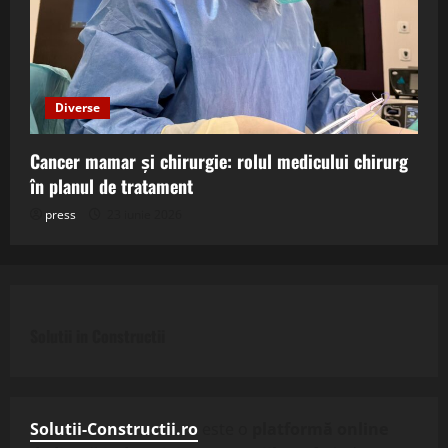
Diverse
Cancer mamar și chirurgie: rolul medicului chirurg
în planul de tratament
press
23 iunie 2026
Solutii in Constructii
Solutii-Constructii.ro
este o
platformă online