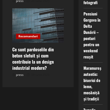
press
20 iunie 2025
fotografi
Pensiuni
Gorgova în
Delta
Dunării –
Recomandari
ponturi
pentru un
Ce sunt pardoselile din
weekend
beton slefuit și cum
reușit
contribuie la un design
industrial modern?
Maramureș
autentic:
press
18 iunie 2025
biserici de
lemn,
mocăniță
și tradiții