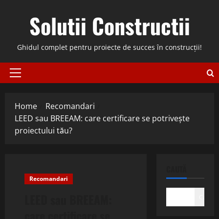
Skip
Solutii Constructii
to
content
Ghidul complet pentru proiecte de succes în construcții!
Primary
Menu
Home
Recomandari
LEED sau BREEAM: care certificare se potrivește
proiectului tău?
CAUTĂ
Recomandari
LEED sau BREEAM:
Caută
care certificare se