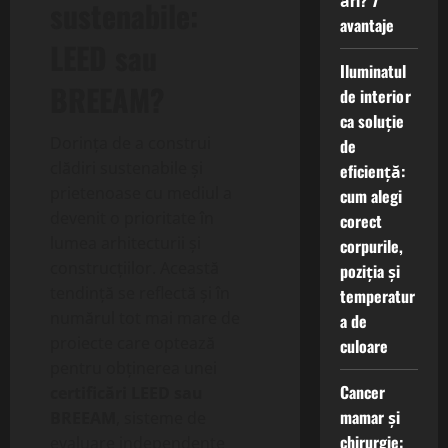
ări? 7
sustenabile:
avantaje
LEED sau
Iluminatul
BREEAM?
de interior
ca soluție
Dorința de a construi
de
clădiri sustenabile și
eficiență:
prietenoase cu mediul a
cum alegi
devenit o prioritate în
corect
lumea arhitecturii și
corpurile,
construcțiilor. Această
poziția și
tendință se reflectă și în
temperatur
numărul tot mai mare de
a de
proiecte care optează
culoare
pentru obținerea unei
Cancer
certificări LEED sau
mamar și
BREEAM
, sisteme de
chirurgie:
evaluare independente