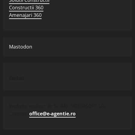
Constructii 360
Amenajari 360
Mastodon
Contact
Website realizat de SC ARC MEDIASOFT SRL.
Contact:
office@e-agentie.ro
.