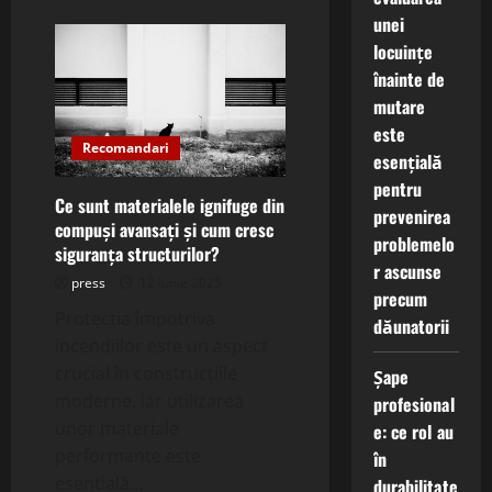
about
Ce
unei
sunt
sistemele
locuințe
de
înainte de
drenaj
modular
mutare
și
cum
este
îmbunătățesc
Recomandari
gestionarea
esențială
apei
pluviale?
pentru
Ce sunt materialele ignifuge din
prevenirea
compuși avansați și cum cresc
problemelo
siguranța structurilor?
r ascunse
press
12 iunie 2025
precum
Protecția împotriva
dăunatorii
incendiilor este un aspect
crucial în construcțiile
Șape
moderne, iar utilizarea
profesional
unor materiale
e: ce rol au
performante este
în
esențială...
durabilitate