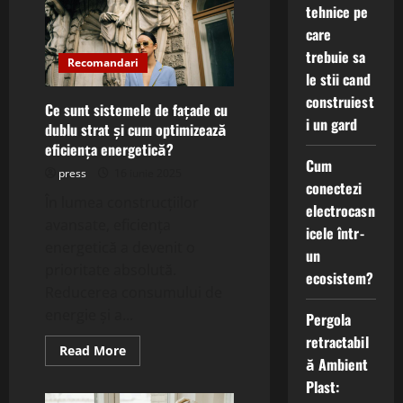
beton
tehnice pe
slefuit
și
care
cum
trebuie sa
contribuie
Recomandari
la
le stii cand
un
design
construiest
industrial
Ce sunt sistemele de fațade cu
modern?
i un gard
dublu strat și cum optimizează
eficiența energetică?
Cum
press
16 iunie 2025
conectezi
În lumea construcțiilor
electrocasn
avansate, eficiența
icele într-
energetică a devenit o
un
prioritate absolută.
ecosistem?
Reducerea consumului de
energie și a...
Pergola
retractabil
Read
Read More
ă Ambient
more
about
Plast:
Ce
sunt