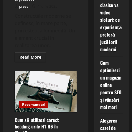
clasice vs
press
4 iunie 2025
video
Construcțiile moderne se
sloturi: ce
definesc, în mare parte,
experiență
prin estetica lor inedită. Un
preferă
element crucial în
jucătorii
realizarea unor...
moderni
Read
Read More
more
Cum
about
Ce
optimizezi
sunt
un magazin
soluțiile
de
online
placare
cu
pentru SEO
materiale
compozite
și vânzări
și
Recomandari
cum
mai mari
îmbunătățesc
aspectul
fațadelor?
Cum să utilizezi corect
Alegerea
heading-urile H1-H6 în
casei de