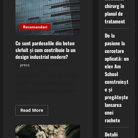
de
chirurg în
montaj
rapid
planul de
pentru
structuri
tratament
prefabricate
Recomandari
și
cum
De la
reduc
costurile?
Ce sunt pardoselile din beton
pasiune la
slefuit și cum contribuie la un
cercetare
design industrial modern?
aplicată: un
press
18 iunie 2025
elev Am
School
Dorința de a crea un spațiu
construieșt
locativ modern, cu un aer
e și
industrial rafinat, este din
pregătește
ce în...
lansarea
Read
Read More
unei
more
about
rachete
Ce
sunt
pardoselile
Detalii
din