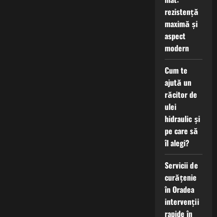
structurilor?
rezistență
maximă și
aspect
modern
Cum te
ajută un
răcitor de
ulei
hidraulic și
pe care să
îl alegi?
Servicii de
curățenie
în Oradea
intervenții
rapide în