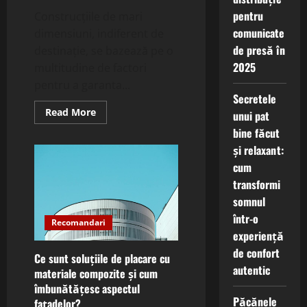
pentru
Construcțiile de mari
comunicate
dimensiuni, indiferent de
de presă în
destinație, se bazează pe o
2025
multitudine de factori
pentru a garanta...
Secretele
Read
Read More
unui pat
more
about
bine făcut
Ce
și relaxant:
sunt
sistemele
cum
de
ancorare
transformi
chimică
și
somnul
cum
într-o
asigură
Recomandari
siguranța
experiență
în
construcțiile
de confort
de
Ce sunt soluțiile de placare cu
mari
autentic
materiale compozite și cum
dimensiuni?
îmbunătățesc aspectul
Păcănele
fațadelor?