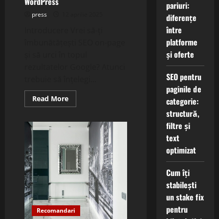
WordPress
pariuri:
press
12 aprilie 2025
diferențe
între
Introducere Vrei să-ți
platforme
îmbunătățești SEO on-page
și oferte
și să urci în topul
rezultatelor Google? Atunci
SEO pentru
trebuie să înțelegi...
paginile de
Read
Read More
categorie:
more
about
structură,
Cum
filtre și
să
utilizezi
text
corect
heading-
optimizat
urile
H1-
H6
Cum îți
în
WordPress
stabilești
un stake fix
pentru
Recomandari