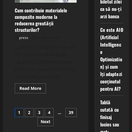
biletul zilei
ca să nu-ți
Cum contribuie materialele
arzi banca
compozite moderne la
reducerea greutății
structurilor?
Ce este AIO
(Artificial
press
3 aprilie 2025
Intelligenc
Lumea construcțiilor se află
e
într-o continuă evoluție,
Optimizatio
căutând soluții inovatoare
n) și cum
pentru a crea structuri mai
îți adaptezi
rezistente, durabile...
conținutul
Read
pentru AI?
Read More
more
about
Cum
Tablă
contribuie
materialele
cutată cu
Paginație
1
2
3
4
…
39
compozite
finisaj
moderne
la
Next
articole
lucios sau
reducerea
greutății
mat: