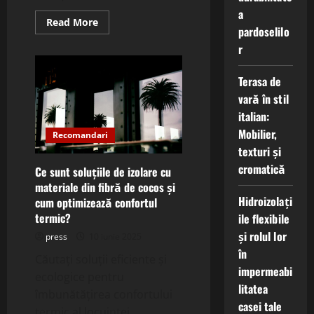
a
Read
Read More
pardoselilo
more
about
r
Ce
sunt
materialele
Terasa de
ignifuge
din
vară în stil
compuși
avansați
italian:
și
cum
Mobilier,
Recomandari
cresc
siguranța
texturi și
structurilor?
cromatică
Ce sunt soluțiile de izolare cu
materiale din fibră de cocos și
Hidroizolați
cum optimizează confortul
termic?
ile flexibile
și rolul lor
press
10 iunie 2025
în
Căutați soluții eficiente și
impermeabi
ecologice pentru
litatea
îmbunătățirea confortului
casei tale
termic al locuinței