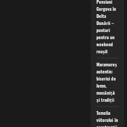
Pensiuni
Gorgova în
Delta
Dunării –
ponturi
pentru un
weekend
reușit
Maramureș
autentic:
biserici de
lemn,
mocăniță
și tradiții
Temelia
viitorului în