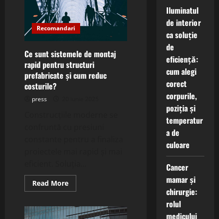
cu
Iluminatul
poliuree
și
de interior
cum
Recomandari
protejează
ca soluție
suprafețele
critice?
de
Ce sunt sistemele de montaj
eficiență:
rapid pentru structuri
cum alegi
prefabricate și cum reduc
corect
costurile?
corpurile,
press
20 iunie 2025
poziția și
Construcțiile moderne se
temperatur
confruntă cu presiuni
a de
constante pentru a finaliza
culoare
proiectele mai rapid și mai
eficient. Soluția...
Cancer
mamar și
Read
Read More
more
chirurgie:
about
rolul
Ce
sunt
medicului
sistemele