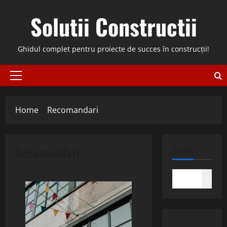
Skip
Solutii Constructii
to
content
Ghidul complet pentru proiecte de succes în construcții!
Primary
Menu
Home
Recomandari
Recomandari
CAUTĂ
Caută