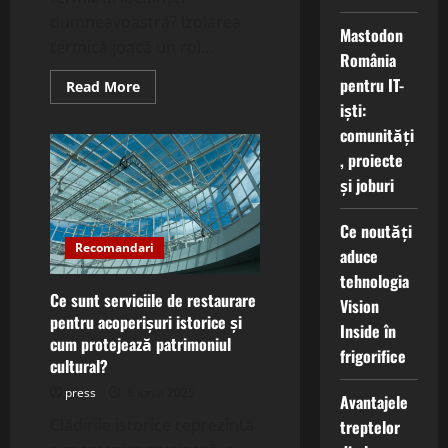
dumneavoastră? Izolarea
Mastodon
termică joacă un rol...
România
pentru IT-
Read
Read More
more
iști:
about
Ce
comunități
sunt
soluțiile
, proiecte
de
și joburi
izolare
cu
materiale
din
Ce noutăți
fibră
Recomandari
de
aduce
cocos
tehnologia
și
cum
Ce sunt serviciile de restaurare
Vision
optimizează
pentru acoperișuri istorice și
confortul
Inside în
termic?
cum protejează patrimoniul
frigorifice
cultural?
press
8 iunie 2025
Avantajele
Clădirile istorice reprezintă
treptelor