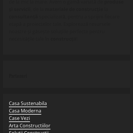
de la mic la mare. Avem o gamă variată de
produse
și servicii
, de la
materiale de construcție
la
consultanță
specializată, pentru a sprijini fiecare
etapă a proiectelor tale. Explorează resursele
noastre și găsește soluțiile perfecte pentru
necesitățile tale în
construcții
!
Parteneri
Casa Sustenabila
Casa Moderna
Case Vezi
Arta Constructiilor
Solutii Constructii