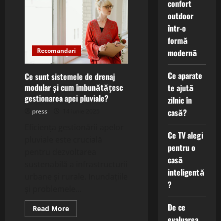
confort
sistemele
de
outdoor
fațade
cu
într-o
dublu
formă
strat
și
Recomandari
modernă
cum
optimizează
eficiența
Ce aparate
energetică?
Ce sunt sistemele de drenaj
modular și cum îmbunătățesc
te ajută
gestionarea apei pluviale?
zilnic în
casă?
press
14 iunie 2025
Eficiența gestionării apelor
Ce TV alegi
pluviale este crucială
pentru o
pentru dezvoltarea
casă
sustenabilă a infrastructurii
inteligentă
urbane și rurale. Inundațiile
?
și problemele...
De ce
Read
Read More
more
evaluarea