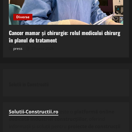
Diverse
Cancer mamar și chirurgie: rolul medicului chirurg
în planul de tratament
press
23 iunie 2026
Solutii in Constructii
Solutii-Constructii.ro
este o
platformă online
dedicată industriei construcțiilor
, oferind
informații și soluții pentru
proiecte de construcții