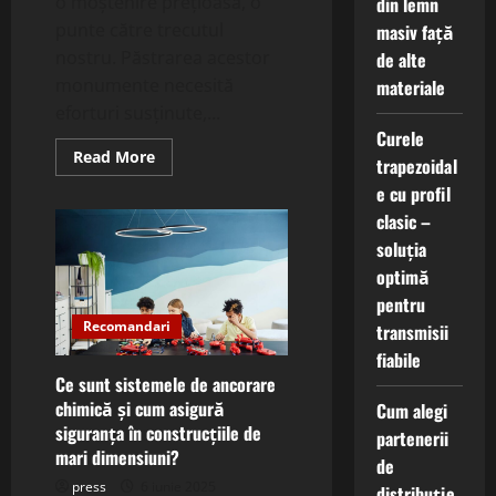
o moștenire prețioasă, o
din lemn
punte către trecutul
masiv față
nostru. Păstrarea acestor
de alte
monumente necesită
materiale
eforturi susținute,...
Curele
Read
Read More
trapezoidal
more
about
e cu profil
Ce
sunt
clasic –
serviciile
soluția
de
restaurare
optimă
pentru
acoperișuri
pentru
istorice
și
Recomandari
transmisii
cum
protejează
fiabile
patrimoniul
Ce sunt sistemele de ancorare
cultural?
chimică și cum asigură
Cum alegi
siguranța în construcțiile de
partenerii
mari dimensiuni?
de
press
6 iunie 2025
distribuție