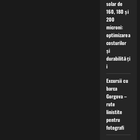
solar de
160, 180 și
200
microni:
optimizarea
costurilor
și
durabilități
i
Excursii cu
barca
Gorgova –
rute
linistite
pentru
fotografi