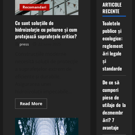
ARTICOLE
Recomandari
RECENTE
Ce sunt soluțiile de
Toaletele
hidroizolație cu poliuree și cum
publice și
protejează suprafețele critice?
ecologice:
press
22 iunie 2025
reglement
ări legale
Construcțiile moderne
și
necesită soluții de protecție
standarde
a suprafețelor extrem de
eficiente și durabile.
De ce să
Asigurarea unei
cumperi
hidroizolații impecabile...
piese de
Read
Read More
utilaje de la
more
about
dezmembr
Ce
ări? 7
sunt
soluțiile
avantaje
de
hidroizolație