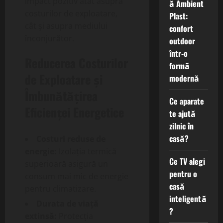
impact pozitiv atât asupra
ă Ambient
costurilor de exploatare,
Plast:
cât și asupra mediului
confort
înconjurător.
outdoor
într-o
Reducerea Costurilor
formă
de Exploatare și
modernă
Îmbunătățirea
Ce aparate
Eficienței Energetice
te ajută
zilnic în
casă?
Costuri reduse de
energie:
Izolația termică
Ce TV alegi
superioară asigură un
pentru o
consum mai mic de energie
casă
pentru climatizare.
inteligentă
Durata de viață
?
extinsă:
Protecția