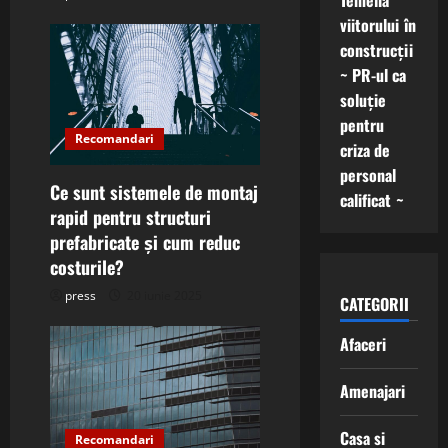
Temelia
viitorului în
construcții
~ PR-ul ca
soluție
pentru
Recomandari
criza de
personal
Ce sunt sistemele de montaj
calificat ~
rapid pentru structuri
prefabricate și cum reduc
costurile?
press
20 iunie 2025
CATEGORII
Afaceri
Amenajari
Casa si
Recomandari