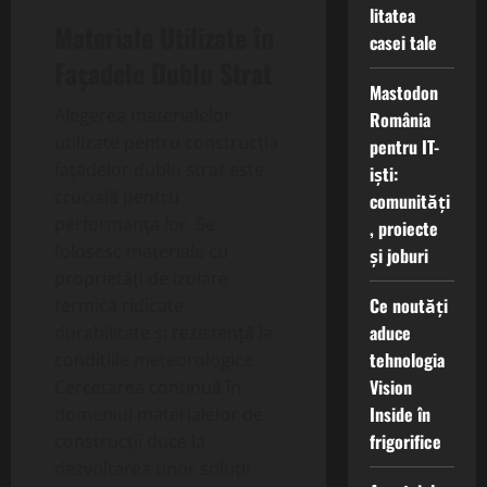
litatea
Materiale Utilizate în
casei tale
Fațadele Dublu Strat
Mastodon
Alegerea materialelor
România
utilizate pentru construcția
pentru IT-
fațadelor dublu strat este
iști:
crucială pentru
comunități
performanța lor. Se
, proiecte
folosesc materiale cu
și joburi
proprietăți de izolare
Ce noutăți
termică ridicate,
aduce
durabilitate și rezistență la
tehnologia
condițiile meteorologice.
Vision
Cercetarea continuă în
Inside în
domeniul materialelor de
frigorifice
construcții duce la
dezvoltarea unor soluții