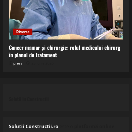
Diverse
Cancer mamar și chirurgie: rolul medicului chirurg
în planul de tratament
press
23 iunie 2026
Solutii in Constructii
Solutii-Constructii.ro
este o
platformă online