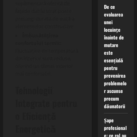
suplimentară oferită de
De ce
fațada dublu strat poate
evaluarea
prelungi durata de viață a
unei
elementelor constructive.
locuințe
Îmbunătățirea
înainte de
confortului termic:
mutare
Fluctuațiile de temperatură
este
din interior sunt reduse,
esențială
oferind un climat interior
pentru
mai confortabil.
prevenirea
problemelo
Tehnologii
r ascunse
precum
Integrate pentru
dăunatorii
o Eficiență
Șape
Energetică
profesional
e: ce rol au