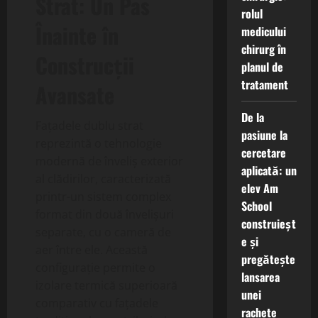
Strat: Un Pas
rolul
Înainte în
medicului
chirurg în
Construcții
planul de
tratament
Avansate
De la
Fațadele dublu strat
pasiune la
reprezintă o tehnologie
cercetare
modernă de înveliș exterior
aplicată: un
al clădirilor, caracterizată
elev Am
printr-un sistem complex
School
format din două învelișuri
construieșt
separate, cu o cameră de
e și
aer între ele. Această
pregătește
configurație permite o
lansarea
izolare termică superioară
unei
comparativ cu fațadele
rachete