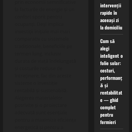
prin economii semnificative
intervenții
la facturile de energie și un
rapide în
confort sporit pentru
aceeași zi
ocupanți. Deși implica
la domiciliu
investiții inițiale mai mari
comparativ cu sistemele
Cum să
tradiționale, beneficiile pe
alegi
termen lung, inclusiv
inteligent o
durata de viață îndelungată
folie solar:
și costurile reduse de
costuri,
întreținere, fac din aceste
performanț
sisteme o investiție
ă și
rentabilă și sustenabilă.
rentabilitat
Alegerea materialelor
e — ghid
potrivite și o proiectare
complet
adecvată sunt esențiale
pentru
pentru a maximiza eficiența
fermieri
energetică și pentru a