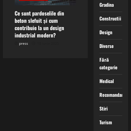
Gradina
Ce sunt pardoselile din
Constructii
beton slefuit și cum
contribuie la un design
Design
industrial modern?
press
18 iunie 2025
Diverse
Fără
categorie
Medical
Recomandari
Stiri
Turism