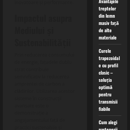
Avantajele
inovatoare și performante.
treptelor
Impactul asupra
din lemn
masiv față
Mediului și
de alte
materiale
Sustenabilității
Curele
Prin reducerea consumului
trapezoidal
de energie, fațadele dublu
e cu profil
strat contribuie
clasic –
semnificativ la reducerea
soluția
amprentei de carbon a
optimă
clădirilor. Utilizarea acestor
pentru
sisteme în construcții
transmisii
avansate este o
fiabile
demonstrație a
angajamentului față de
Cum alegi
practici sustenabile și
partenerii