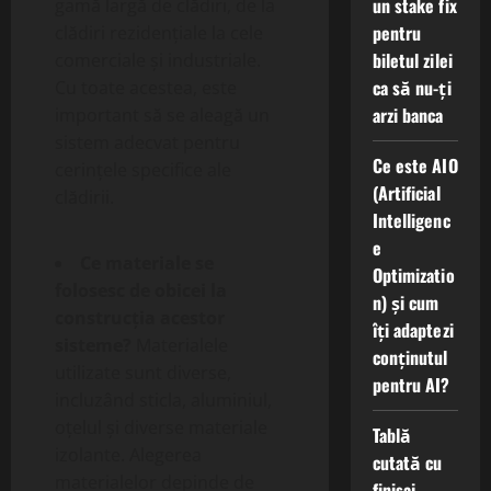
un stake fix
gamă largă de clădiri, de la
pentru
clădiri rezidențiale la cele
biletul zilei
comerciale și industriale.
ca să nu-ți
Cu toate acestea, este
arzi banca
important să se aleagă un
sistem adecvat pentru
Ce este AIO
cerințele specifice ale
(Artificial
clădirii.
Intelligenc
e
Ce materiale se
Optimizatio
folosesc de obicei la
n) și cum
construcția acestor
îți adaptezi
sisteme?
Materialele
conținutul
utilizate sunt diverse,
pentru AI?
incluzând sticla, aluminiul,
oțelul și diverse materiale
Tablă
izolante. Alegerea
cutată cu
materialelor depinde de
finisaj