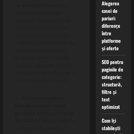
Alegerea
cu energia?
Reducerea
casei de
costurilor cu energia
pariuri:
variază în funcție de mai
diferențe
mulți factori, inclusiv de
între
climatul local, de izolația
platforme
suplimentară folosită și de
și oferte
eficiența sistemului de
încălzire/răcire. Cu toate
SEO pentru
acestea, se poate observa
paginile de
o reducere semnificativă a
categorie:
consumului de energie.
structură,
filtre și
Sunt sistemele de
text
fațadă cu dublu strat
optimizat
potrivite pentru orice tip
Cum îți
de clădire?
Aceste sisteme
stabilești
sunt potrivite pentru o