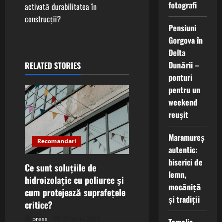
n
fotografi
activată durabilitatea în
construcții?
a
Pensiuni
Gorgova în
v
Delta
i
Dunării –
RELATED STORIES
ponturi
g
pentru un
weekend
a
reușit
t
Maramureș
Recomandari
i
autentic:
biserici de
Ce sunt soluțiile de
o
lemn,
hidroizolație cu poliuree și
mocăniță
n
cum protejează suprafețele
și tradiții
critice?
press
22 iunie 2025