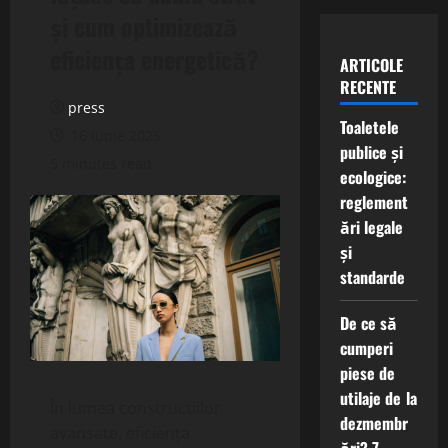
și cum optimizează
eficiența energetică?
ARTICOLE
RECENTE
press
Toaletele
16 iunie 2025
publice și
5 minutes read
ecologice:
reglement
ări legale
și
standarde
De ce să
cumperi
piese de
utilaje de la
În lumea construcțiilor
dezmembr
avansate, eficiența