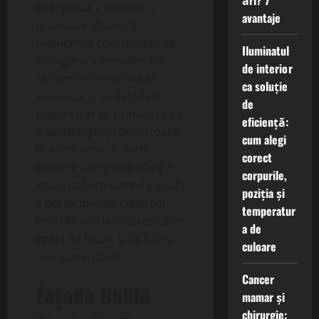
ări? 7
energetică a devenit o
avantaje
prioritate absolută.
Reducerea consumului de
Iluminatul
energie și a emisiilor de
de interior
carbon necesită soluții
ca soluție
inovatoare, iar fațadele
de
dublu strat se profilează ca
eficiență:
o tehnologie promițătoare
cum alegi
în acest sens. Aceste
corect
sisteme complexe oferă o
corpurile,
îmbunătățire semnificativă
poziția și
a performanței clădirilor,
temperatur
contribuind la crearea unor
a de
spații de locuit și de lucru
culoare
mai sustenabile.
Cancer
Fațade Dublu
mamar și
chirurgie: