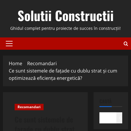
Skip
Solutii Constructii
to
content
Ghidul complet pentru proiecte de succes în construcții!
Primary
Menu
Home
Recomandari
Ce sunt sistemele de fațade cu dublu strat și cum
optimizează eficiența energetică?
CAUTĂ
Recomandari
Ce sunt sistemele de
Caută
fațade cu dublu strat