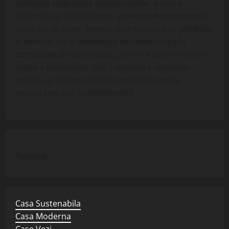
dedicată industriei construcțiilor
, oferind
informații și soluții pentru
proiecte de construcții
de la mic la mare. Avem o gamă variată de
produse
și servicii
, de la
materiale de construcție
la
consultanță
specializată, pentru a sprijini fiecare
etapă a proiectelor tale. Explorează resursele
noastre și găsește soluțiile perfecte pentru
necesitățile tale în
construcții
!
Parteneri
Casa Sustenabila
Casa Moderna
Case Vezi