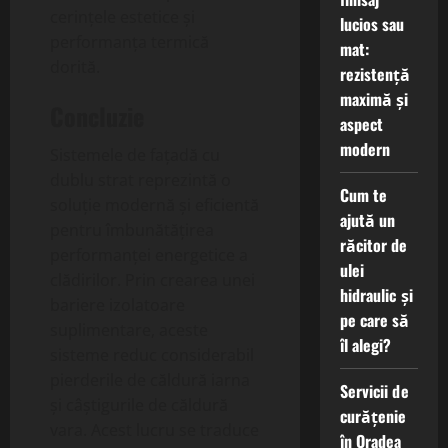
cerințele estetice și
lucios sau
performanța termică
mat:
dorită.
rezistență
maximă și
Concluzie
aspect
modern
Sistemele de fațadă cu
dublu strat reprezintă o
Cum te
soluție modernă și eficientă
ajută un
pentru îmbunătățirea
răcitor de
performanței energetice a
ulei
clădirilor. Prin crearea unei
hidraulic și
bariere izolatoare
pe care să
suplimentare, aceste
îl alegi?
sisteme reduc considerabil
pierderile de căldură iarna
Servicii de
și câștigurile de căldură
curățenie
vara. Acest lucru se traduce
în Oradea