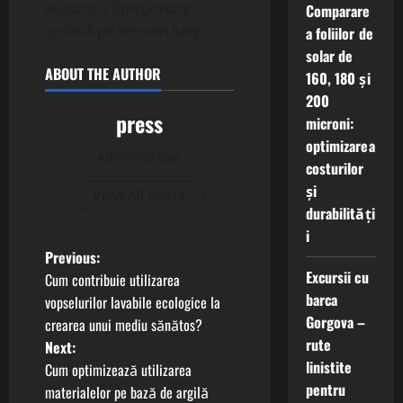
asigura o funcționare
Comparare
optimă pe termen lung.
a foliilor de
solar de
ABOUT THE AUTHOR
160, 180 și
200
press
microni:
optimizarea
Administrator
costurilor
și
View All Posts
durabilități
i
P
Previous:
Excursii cu
Cum contribuie utilizarea
o
barca
vopselurilor lavabile ecologice la
Gorgova –
crearea unui mediu sănătos?
s
rute
Next:
linistite
t
Cum optimizează utilizarea
pentru
materialelor pe bază de argilă