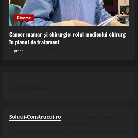
Diverse
Cancer mamar și chirurgie: rolul medicului chirurg
în planul de tratament
press
23 iunie 2026
Solutii in Constructii
Solutii-Constructii.ro
este o
platformă online
dedicată industriei construcțiilor
, oferind
informații și soluții pentru
proiecte de construcții