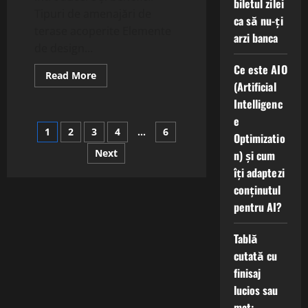
biletul zilei
Tipuri de amenajări de
ca să nu-ți
terase acoperite Elemente
arzi banca
de design...
Ce este AIO
Read
Read More
more
(Artificial
about
Intelligenc
Amenajări
de
e
Terasă
Paginație
1
2
3
4
…
6
Acoperită:
Optimizatio
Idei
și
Next
n) și cum
articole
Beneficii.
îți adaptezi
conținutul
pentru AI?
Tablă
cutată cu
finisaj
lucios sau
mat: