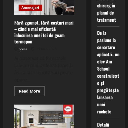
cum
chirurg în
transformi
Amenajari
somnul
planul de
într-
o
tratament
experiență
Fără zgomot, fără costuri mari
de
– când e mai eficientă
confort
De la
autentic
înlocuirea unei foi de geam
pasiune la
termopan
cercetare
press
29 iulie 2025
aplicată: un
Ai observat că ferestrele
elev Am
tale nu mai izolează fonic la
School
fel ca la început? Sau poate
construieșt
apare...
e și
pregătește
Read
Read More
more
lansarea
about
Fără
unei
zgomot,
rachete
fără
costuri
mari
–
Detalii
când