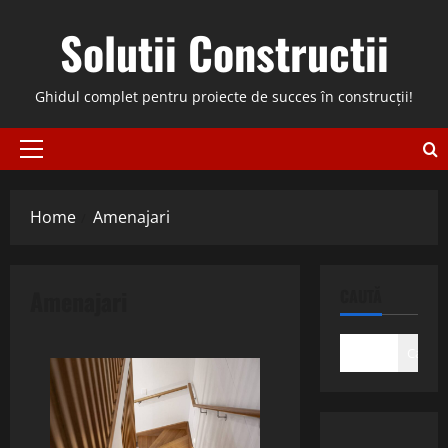
Skip
Solutii Constructii
to
content
Ghidul complet pentru proiecte de succes în construcții!
Primary
Menu
Home
Amenajari
Amenajari
CAUTĂ
Caută