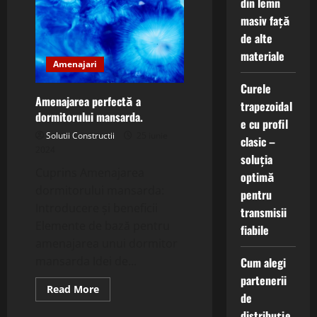
din lemn
de
grădini
masiv față
–
Importanța
de alte
și
beneficiile
materiale
lor
Amenajari
în
viața
Curele
noastră.
Amenajarea perfectă a
trapezoidal
dormitorului mansarda.
e cu profil
Solutii Constructii
25 iunie
clasic –
2024
soluția
Cuprins Amenajarea
optimă
dormitorului mansarda:
pentru
Introducere și beneficii
transmisii
Elemente de bază pentru
fiabile
amenajarea unui dormitor
mansarda Idei de...
Cum alegi
partenerii
Read
Read More
de
more
about
distribuție