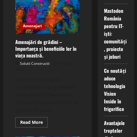
și
Stil.
Mastodon
România
pentru IT-
Amenajari
iști:
comunități
Amenajări de grădini –
Importanța și beneficiile lor în
, proiecte
viața noastră.
și joburi
Solutii Constructii
25 iunie
2024
Ce noutăți
aduce
Cuprins Importanța
tehnologia
amenajărilor de grădini în
Vision
viața noastră Elementele
Inside în
de bază ale amenajărilor de
frigorifice
grădini Stiluri și...
Read
Read More
Avantajele
more
treptelor
about
Amenajări