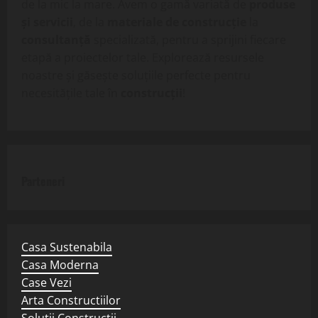
de la mic la mare. Avem o gamă variată de
produse
și servicii
, de la
materiale de construcție
la
consultanță
specializată, pentru a sprijini fiecare
etapă a proiectelor tale. Explorează resursele
noastre și găsește soluțiile perfecte pentru
necesitățile tale în
construcții
!
Parteneri
Casa Sustenabila
Casa Moderna
Case Vezi
Arta Constructiilor
Solutii Constructii