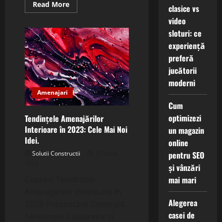
Read
Read More
clasice vs
more
about
video
Amenajarea
Gradinii:
sloturi: ce
Principii
experiență
și
Obiective.
preferă
jucătorii
moderni
Amenajari
Cum
optimizezi
Tendințele Amenajărilor
Interioare în 2023: Cele Mai Noi
un magazin
Idei.
online
pentru SEO
Solutii Constructii
25 iunie
2024
și vânzări
mai mari
Cuprins Tendințele
Amenajărilor Interioare în
Alegerea
2023: Prezentare Generală
casei de
Tendințele Culoarelor și