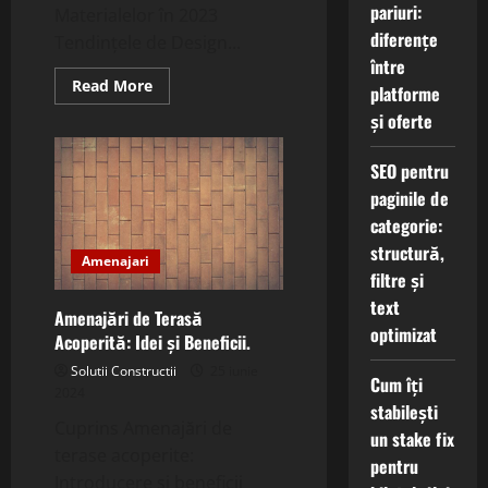
pariuri:
Materialelor în 2023
diferențe
Tendințele de Design...
între
Read
Read More
platforme
more
about
și oferte
Tendințele
Amenajărilor
Interioare
SEO pentru
în
2023:
paginile de
Cele
Mai
categorie:
Noi
structură,
Idei.
Amenajari
filtre și
text
Amenajări de Terasă
optimizat
Acoperită: Idei și Beneficii.
Solutii Constructii
25 iunie
Cum îți
2024
stabilești
Cuprins Amenajări de
un stake fix
terase acoperite:
pentru
Introducere și beneficii