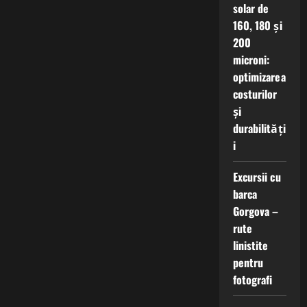
solar de
160, 180 și
200
microni:
optimizarea
costurilor
și
durabilități
i
Excursii cu
barca
Gorgova –
rute
linistite
pentru
fotografi