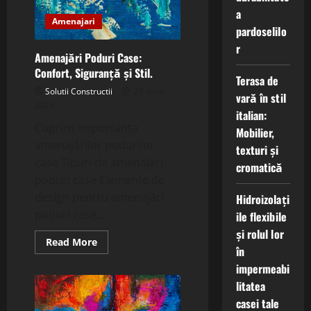
cheie.
a
Amenajari
pardoselilo
r
Amenajări Poduri Case:
Confort, Siguranță și Stil.
Terasa de
Solutii Constructii
25 iunie
vară în stil
2024
italian:
Cuprins Importanța
Mobilier,
amenajărilor podurilor
texturi și
case Tipuri de amenajări
cromatică
poduri case Elemente de
design pentru amenajări
Hidroizolați
poduri case...
ile flexibile
și rolul lor
Read
Read More
în
more
about
impermeabi
Amenajări
Poduri
litatea
Case:
Confort,
casei tale
Siguranță