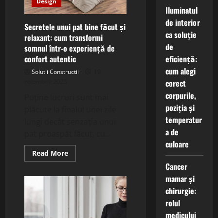
Design
Iluminatul
de interior
Secretele unui pat bine făcut și
ca soluție
relaxant: cum transformi
de
somnul într-o experiență de
confort autentic
eficiență:
cum alegi
Solutii Constructii
19
noiembrie 2025
corect
corpurile,
Puține lucruri sunt mai
poziția și
plăcute la finalul unei zile
temperatur
lungi decât senzația unui
a de
pat proaspăt făcut, cu...
culoare
Read
Read More
more
Cancer
about
Secretele
mamar și
unui
pat
chirurgie:
bine
făcut
rolul
și
relaxant:
medicului