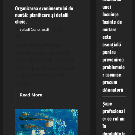
unei
Organizarea evenimentului de
locuințe
nuntă: planificare și detalii
cheie.
înainte de
mutare
Solutii Constructii
25 iunie
2024
este
esențială
Cuprins Planificarea
pentru
evenimentului de nuntă
prevenirea
Amenajarea sălii de nuntă
problemelo
Catering și băuturi Muzică
r ascunse
și divertisment Detalii
precum
finale...
dăunatorii
Read
Read More
more
Șape
about
Organizarea
profesional
evenimentului
de
e: ce rol au
nuntă:
planificare
în
și
detalii
durabilitate