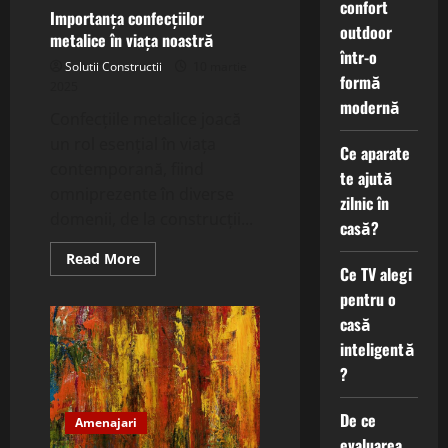
de
confort
preferințe
Importanța confecțiilor
și
outdoor
metalice în viața noastră
buget
într-o
Solutii Constructii
10 martie
formă
2025
modernă
Confecțiile metalice joacă
un rol esențial în viața
Ce aparate
contemporană, fiind
te ajută
omniprezente în diverse
zilnic în
domenii, de la construcții...
casă?
Read
Read More
Ce TV alegi
more
about
pentru o
Importanța
confecțiilor
casă
metalice
în
inteligentă
viața
noastră
?
De ce
Amenajari
evaluarea