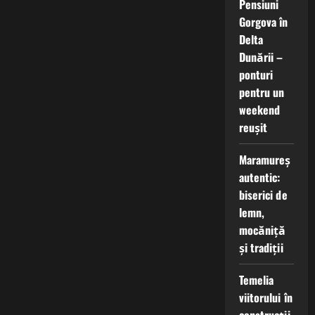
Pensiuni
Gorgova în
Delta
Dunării –
ponturi
pentru un
weekend
reușit
Maramureș
autentic:
biserici de
lemn,
mocăniță
și tradiții
Temelia
viitorului în