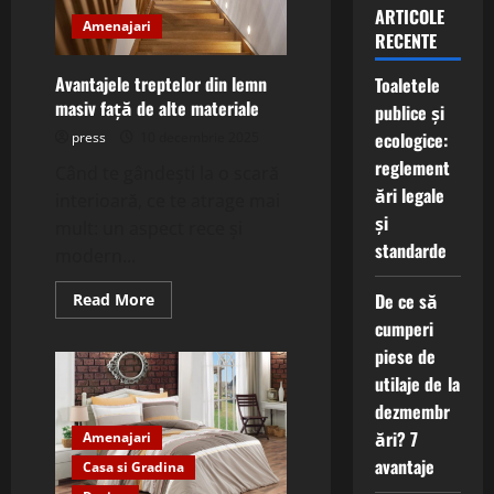
ARTICOLE
Amenajari
RECENTE
Avantajele treptelor din lemn
Toaletele
masiv față de alte materiale
publice și
ecologice:
press
10 decembrie 2025
reglement
Când te gândești la o scară
ări legale
interioară, ce te atrage mai
și
mult: un aspect rece și
standarde
modern...
Read
De ce să
Read More
more
cumperi
about
Avantajele
piese de
treptelor
din
utilaje de la
lemn
masiv
dezmembr
față
ări? 7
de
Amenajari
alte
avantaje
Casa si Gradina
materiale