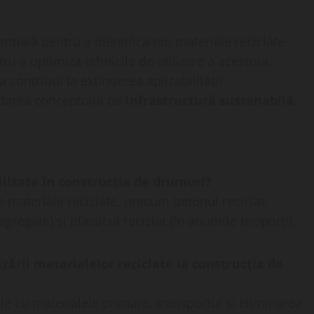
țială pentru a identifica noi materiale reciclate
ru a optimiza tehnicile de utilizare a acestora.
 contribui la extinderea aplicabilității
idarea conceptului de
infrastructură sustenabilă
.
tilizate în construcția de drumuri?
e materiale reciclate, precum betonul reciclat,
 agregate) și plasticul reciclat (în anumite proporții,
zării materialelor reciclate la construcția de
ile cu materialele primare, transportul și eliminarea