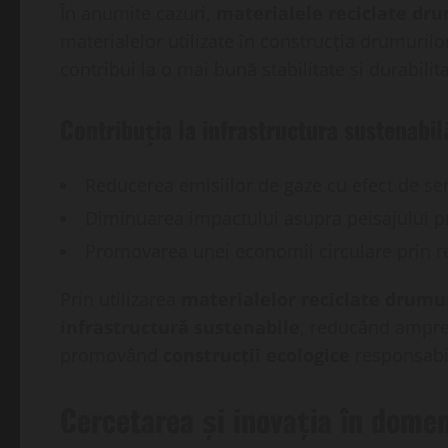
În anumite cazuri,
materialele reciclate dr
materialelor utilizate în construcția drumuril
contribui la o mai bună stabilitate și durabilita
Contribuția la infrastructura sustenabi
Reducerea emisiilor de gaze cu efect de ser
Diminuarea impactului asupra peisajului pri
Promovarea unei economii circulare prin re
Prin utilizarea
materialelor reciclate drumu
infrastructură sustenabile
, reducând ampren
promovând
construcții ecologice
responsabi
Cercetarea și inovația în domen