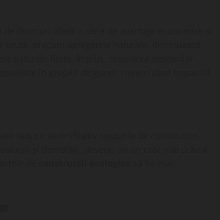
ia de drumuri oferă o serie de avantaje economice și
 brute, precum agregatele naturale, diminuează
 naturale finite. În plus, reciclarea deșeurilor
depozitate în gropile de gunoi, minimizând impactul
ate reduce semnificativ costurile de construcție.
strucții și demolări, deseori au un cost mai scăzut
iectele de
construcții ecologice
să fie mai
or