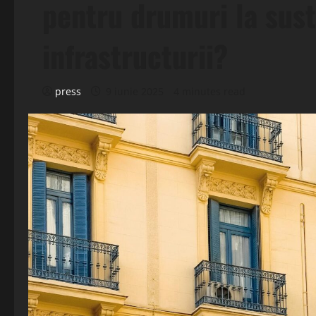
pentru drumuri la sust
infrastructurii?
press
9 iunie 2025
4 minutes read