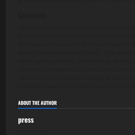
Concluzie
Utilizarea materialelor reciclate în construcț
sustenabilă, cu beneficii multiple pentru medi
diminuarea consumului de resurse naturale și 
aspecte cheie ale acestei practici. Deși există 
tehnologiilor adecvate, beneficiile pe termen lu
infrastructură depășesc cu mult costurile iniți
care combină cercetarea, inovația și politicil
potențialul acestei abordări sustenabile în co
ABOUT THE AUTHOR
press
Administrator