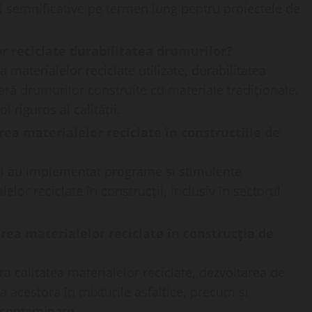
i semnificative pe termen lung pentru proiectele de
r reciclate durabilitatea drumurilor?
ia materialelor reciclate utilizate, durabilitatea
ară drumurilor construite cu materiale tradiționale.
 riguros al calității.
area materialelor reciclate în construcțiile de
 țări au implementat programe și stimulente
lor reciclate în construcții, inclusiv în sectorul
area materialelor reciclate în construcția de
a calitatea materialelor reciclate, dezvoltarea de
a acestora în mixturile asfaltice, precum și
 contaminare.