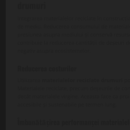
drumuri
Integrarea materialelor reciclate în construcț
de mediu. Reducerea consumului de materiale
presiunea asupra mediului și conservă resursele
contribuie la reducerea cantității de deșeuri 
negativ asupra ecosistemelor.
Reducerea costurilor
Utilizarea
materialelor reciclate drumuri
po
Materialele reciclate, precum deșeurile de con
decât materialele virgine. Aceasta face ca pro
accesibile și sustenabile pe termen lung.
Îmbunătățirea performanței materialel