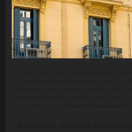
Construcția și întreținerea infrastructurii ru
naturale și generează o cantitate semnificativă
populară pentru a reduce impactul negativ as
reciclate drumuri
în procesul de construcție.
dezvoltarea unei
infrastructură sustenabile
Beneficiile utilizării materialel