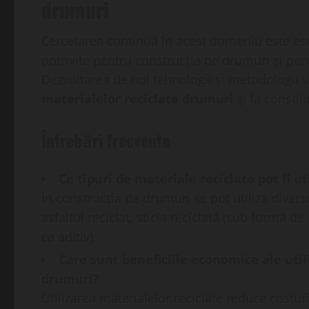
drumuri
Cercetarea continuă în acest domeniu este esen
potrivite pentru construcția de drumuri și pent
Dezvoltarea de noi tehnologii și metodologii va
materialelor reciclate drumuri
și la consol
Întrebări frecvente
Ce tipuri de materiale reciclate pot fi u
În construcția de drumuri se pot utiliza divers
asfaltul reciclat, sticla reciclată (sub formă de
ca aditiv).
Care sunt beneficiile economice ale utili
drumuri?
Utilizarea materialelor reciclate reduce costur