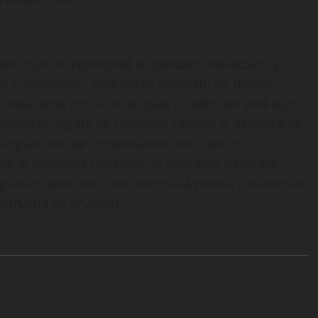
ia de drumuri reprezintă o abordare inovatoare și
u și economie. Reducerea cantității de deșeuri,
reducerea emisiilor de gaze cu efect de seră sunt
provocări legate de controlul calității și dezvoltarea
ng ale utilizării materialelor reciclate în
ale și eforturile necesare. O abordare integrată,
e publice adecvate, este esențială pentru a maximiza
nstrucția de drumuri.