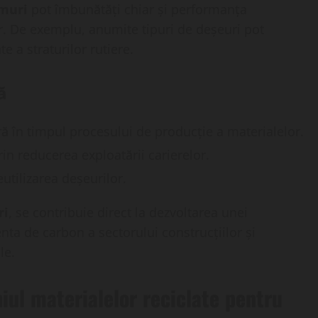
umuri
pot îmbunătăți chiar și performanța
or. De exemplu, anumite tipuri de deșeuri pot
te a straturilor rutiere.
lă
ă în timpul procesului de producție a materialelor.
n reducerea exploatării carierelor.
utilizarea deșeurilor.
ri
, se contribuie direct la dezvoltarea unei
ta de carbon a sectorului construcțiilor și
le.
iul materialelor reciclate pentru