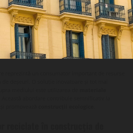
tiere reprezintă un consumator important de resurse
 de deșeuri. O soluție inovatoare și tot mai
upra mediului este utilizarea de
materiale
 Această abordare contribuie semnificativ la
și promovează
construcții ecologice
.
or reciclate în construcția de