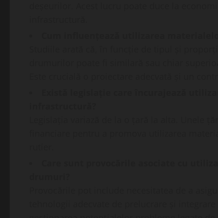
deșeurilor. Acest lucru poate duce la economi
infrastructură.
Cum influențează utilizarea materialelo
Studiile arată că, în funcție de tipul și proporț
drumurilor poate fi similară sau chiar superio
Este crucială o proiectare adecvată și un control
Există legislație care încurajează utiliz
infrastructură?
Legislația variază de la o țară la alta. Unele
financiare pentru a promova utilizarea materiale
rutier.
Care sunt provocările asociate cu utiliz
drumuri?
Provocările pot include necesitatea de a asigur
tehnologii adecvate de prelucrare și integrare 
gestionarea potențialelor probleme legate de