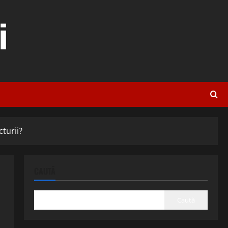
i
turii?
CAUTĂ
Caută