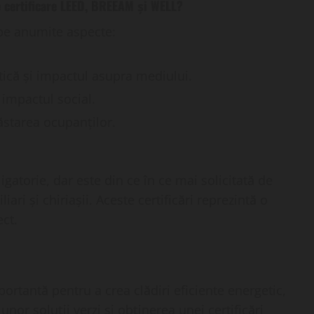
de certificare LEED, BREEAM și WELL?
 pe anumite aspecte:
ică și impactul asupra mediului.
 impactul social.
starea ocupanților.
igatorie, dar este din ce în ce mai solicitată de
liari și chiriașii. Aceste certificări reprezintă o
ect.
portantă pentru a crea clădiri eficiente energetic,
or soluții verzi și obținerea unei certificări