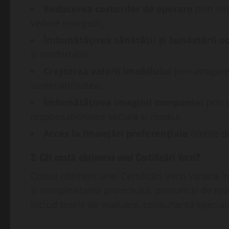
Reducerea costurilor de operare
prin imp
vedere energetic.
Îmbunătățirea sănătății și bunăstării o
și confortabil.
Creșterea valorii imobilului
prin atragere
sustenabilitatea.
Îmbunătățirea imaginii companiei
prin 
responsabilitatea socială și mediul.
Acces la finanțări preferențiale
oferite de
2. Cât costă obținerea unei Certificări Verzi?
Costul obținerii unei Certificări Verzi variază 
și complexitatea proiectului, precum și de niv
includ taxele de evaluare, consultanța speciali