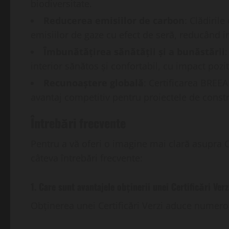
biodiversitate.
Reducerea emisiilor de carbon
: Clădiril
emisiilor de gaze cu efect de seră, reducând 
Îmbunătățirea sănătății și a bunăstării
interior sănătos și confortabil, cu impact pozi
Recunoaștere globală
: Certificarea BREE
avantaj competitiv pentru proiectele de constr
Întrebări frecvente
Pentru a vă oferi o imagine mai clară asupra Ce
câteva întrebări frecvente:
1. Care sunt avantajele obținerii unei Certificări Verz
Obținerea unei Certificări Verzi aduce numeroa