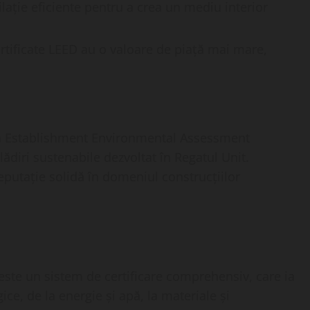
lație eficiente pentru a crea un mediu interior
certificate LEED au o valoare de piață mai mare,
ch Establishment Environmental Assessment
ădiri sustenabile dezvoltat în Regatul Unit.
putație solidă în domeniul construcțiilor
ste un sistem de certificare comprehensiv, care ia
ce, de la energie și apă, la materiale și