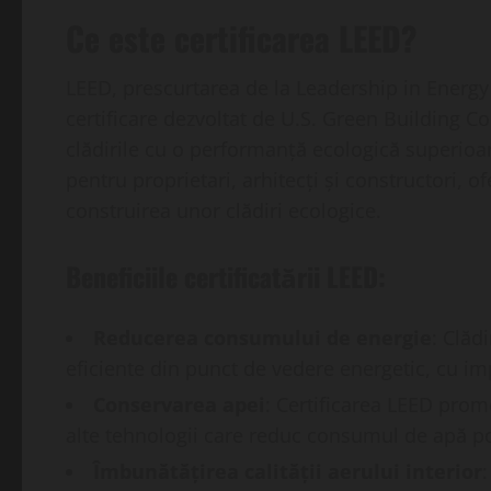
Ce este certificarea LEED?
LEED, prescurtarea de la Leadership in Energ
certificare dezvoltat de U.S. Green Building C
clădirile cu o performanță ecologică superioa
pentru proprietari, arhitecți și constructori, o
construirea unor clădiri ecologice.
Beneficiile certificatării LEED:
Reducerea consumului de energie
: Clăd
eficiente din punct de vedere energetic, cu imp
Conservarea apei
: Certificarea LEED prom
alte tehnologii care reduc consumul de apă po
Îmbunătățirea calității aerului interior