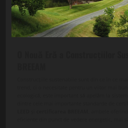
O Nouă Eră a Construcțiilor Sus
BREEAM
Construcțiile sustenabile sunt din ce în ce ma
trend, ci o necesitate pentru un viitor mai bu
ecologică, este important să apelăm la sisteme
dintre cele mai importante standarde de certif
LEED
și
certificarea BREEAM
, ambele oferind
eficiente din punct de vedere energetic, mai 