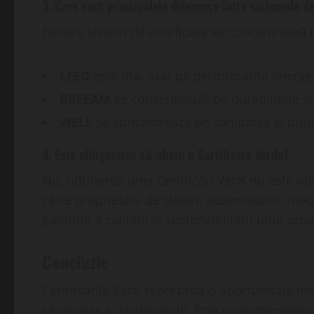
3. Care sunt principalele diferențe între sistemele 
Fiecare sistem de certificare se concentrează
LEED
este mai axat pe performanța energet
BREEAM
se concentrează pe durabilitate și
WELL
se concentrează pe sănătatea și bună
4. Este obligatoriu să obțin o Certificare Verde?
Nu, obținerea unei Certificări Verzi nu este obl
către proprietarii de clădiri, dezvoltatorii imobi
garanție a calității și sustenabilității unui proi
Concluzie
Certificările Verzi reprezintă o oportunitate im
sănătoase și sustenabile. Prin implementarea un