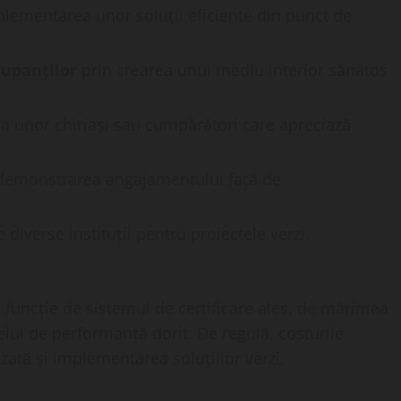
lementarea unor soluții eficiente din punct de
cupanților
prin crearea unui mediu interior sănătos
a unor chiriași sau cumpărători care apreciază
demonstrarea angajamentului față de
 diverse instituții pentru proiectele verzi.
în funcție de sistemul de certificare ales, de mărimea
elul de performanță dorit. De regulă, costurile
zată și implementarea soluțiilor verzi.