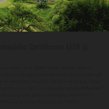
tenabile: Certificarea LEED și
i populare, iar o clădire verde nu este doar un
n. Pentru a atinge standarde înalte de performanță
 de certificare recunoscute la nivel global. Două
icare pentru clădiri sustenabile sunt
certificarea
 un cadru solid pentru a construi clădiri mai
sănătoase și mai prietenoase cu mediul.