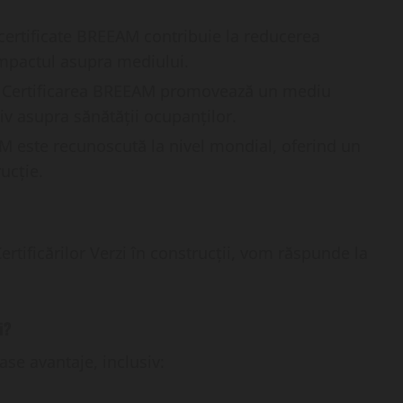
e certificate BREEAM contribuie la reducerea
impactul asupra mediului.
: Certificarea BREEAM promovează un mediu
tiv asupra sănătății ocupanților.
AM este recunoscută la nivel mondial, oferind un
ucție.
rtificărilor Verzi în construcții, vom răspunde la
i?
se avantaje, inclusiv: