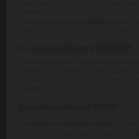
materialelor ecologice și pe sistemele de venti
sănătos.
Creșterea valorii proprietății
: Clădirile 
datorită performanței ecologice superioare.
Ce este certificarea BREEAM?
BREEAM, prescurtarea de la Building Resear
Method, este un sistem de certificare pentru cl
BREEAM este un standard internațional cu o re
sustenabile.
Beneficiile certificatării BREEAM:
Performanță ecologică optimă
: BREEAM e
în considerare o gamă largă de aspecte ecologi