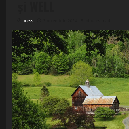
și WELL
press
3 noiembrie 2024
5 minutes read