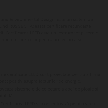
y and Environmental Design, este un sistem de
ouncil (USGBC). Această certificare recunoaște
ră. Certificarea LEED este un instrument puternic
ferind un cadru clar pentru proiectarea și
irile certificate LEED sunt proiectate pentru a fi mai
act pozitiv asupra facturilor de energie.
ovează sistemele de colectare a apei de ploaie și
tabilă.
: Certificarea LEED se concentrează pe utilizarea