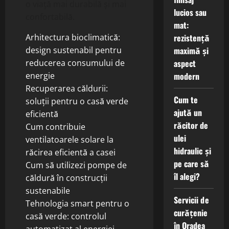
o viață mai durabilă și mai
lucios sau
confortabilă.
mat:
rezistență
Arhitectura bioclimatică:
maximă și
design sustenabil pentru
aspect
reducerea consumului de
modern
energie
Recuperarea căldurii:
Cum te
soluții pentru o casă verde
ajută un
eficientă
răcitor de
Cum contribuie
ulei
ventilatoarele solare la
hidraulic și
răcirea eficientă a casei
pe care să
Cum să utilizezi pompe de
îl alegi?
căldură în construcții
sustenabile
Servicii de
Tehnologia smart pentru o
curățenie
casă verde: controlul
în Oradea