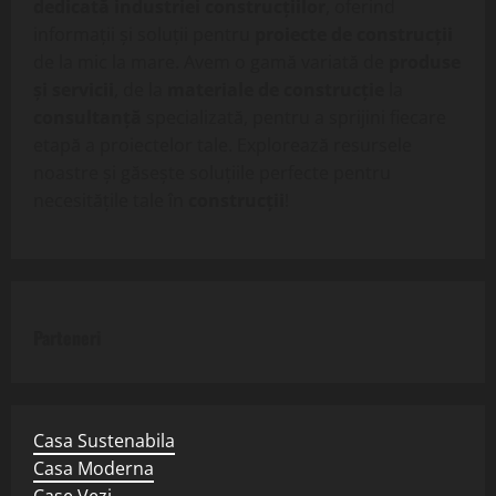
dedicată industriei construcțiilor
, oferind
informații și soluții pentru
proiecte de construcții
de la mic la mare. Avem o gamă variată de
produse
și servicii
, de la
materiale de construcție
la
consultanță
specializată, pentru a sprijini fiecare
etapă a proiectelor tale. Explorează resursele
noastre și găsește soluțiile perfecte pentru
necesitățile tale în
construcții
!
Parteneri
Casa Sustenabila
Casa Moderna
Case Vezi