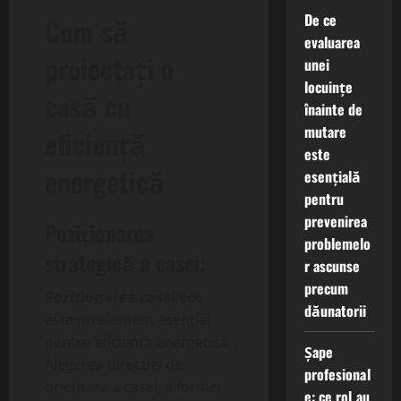
De ce
Cum să
evaluarea
proiectați o
unei
locuințe
casă cu
înainte de
mutare
eficiență
este
energetică
esențială
pentru
prevenirea
Poziționarea
problemelo
strategică a casei:
r ascunse
precum
Poziționarea casei eco
dăunatorii
este un element esențial
pentru eficiența energetică.
Șape
Alegerea direcției de
profesional
orientare a casei, a formei
e: ce rol au