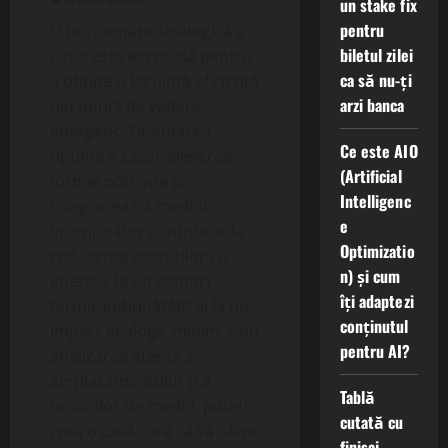
un stake fix
pentru
O poziționare strategică a
biletul zilei
casei este esențială pentru
ca să nu-ți
a obține o locuință eficientă
arzi banca
din punct de vedere
energetic. Orientarea
Ce este AIO
optimă a casei, alegerea
(Artificial
formei potrivite și
Intelligenc
integrarea cu mediul
e
înconjurător contribuie la
Optimizatio
reducerea costurilor cu
n) și cum
energia, la un confort
îți adaptezi
termic îmbunătățit și la un
conținutul
impact ecologic minim. Prin
pentru AI?
analizarea atentă a
amplasamentului și a
Tablă
factorilor de mediu, puteți
cutată cu
crea o casă care să vă ofere
finisaj