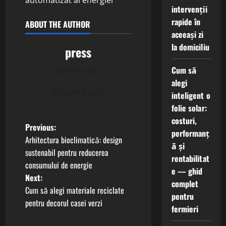
automatizat al energiei
intervenții
rapide în
ABOUT THE AUTHOR
aceeași zi
la domiciliu
press
Cum să
Administrator
alegi
View All Posts
inteligent o
folie solar:
costuri,
P
Previous:
performanț
Arhitectura bioclimatică: design
ă și
o
sustenabil pentru reducerea
rentabilitat
consumului de energie
s
e — ghid
Next:
complet
t
Cum să alegi materiale reciclate
pentru
pentru decorul casei verzi
fermieri
n