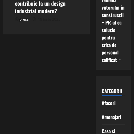
Temelia
contribuie la un design
viitorului în
industrial modern?
construcții
press
18 iunie 2025
~ PR-ul ca
soluție
pentru
criza de
personal
calificat ~
CATEGORII
Afaceri
Amenajari
Casa si