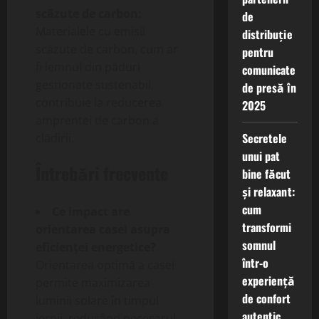
scăzute de carbon:
de
Materialele cu emisii
distribuție
scăzute de carbon, cum ar
pentru
fi lemnul din păduri
comunicate
gestionate sustenabil,
de presă în
contribuie la reducerea
2025
amprentei de carbon a
Secretele
clădirii.
unui pat
Întrebări frecvente
bine făcut
și relaxant:
cum
Ce impact are
transformi
orientarea casei asupra
somnul
eficienței energetice?
într-o
Orientarea optimă a casei
experiență
permite maximizarea
de confort
luminii solare în timpul
autentic
iernii, reducând necesarul