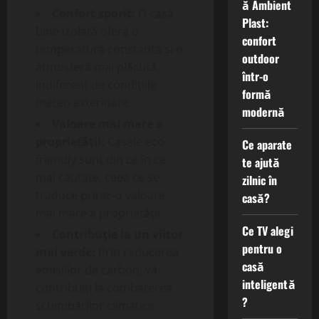
ă Ambient
Confort sporit:
O casă
Plast:
bine izolată oferă o
confort
temperatură constantă și o
outdoor
atmosferă mai plăcută,
într-o
indiferent de condițiile
formă
meteo exterioare.
modernă
Valoare mai mare a
proprietății:
Casele eco-
Ce aparate
friendly sunt din ce în ce
te ajută
mai căutate, ceea ce se
zilnic în
traduce printr-o valoare
casă?
mai mare a proprietății.
Ce TV alegi
Contribuție la un viitor
pentru o
mai verde:
Prin reducerea
casă
emisiilor de carbon, vă
inteligentă
contribuiți la combaterea
?
schimbărilor climatice.