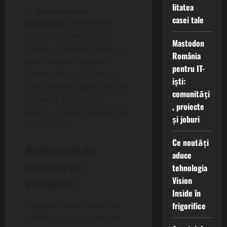
litatea
Amplasarea
casei tale
ferestrelor:
Ferestrele
orientate spre sud ar
Mastodon
trebui să fie mari pentru a
România
permite pătrunderea
pentru IT-
luminii solare, în timp ce
iști:
cele orientate spre nord ar
comunități
trebui să fie mai mici
, proiecte
pentru a reduce pierderile
și joburi
de căldură.
Ce noutăți
Materialele de
aduce
construcție
tehnologia
ecologice:
Vision
Inside în
frigorifice
Alegerea materialelor de
construcție cu un impact