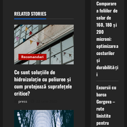
a
Comparare
a foliilor de
RELATED STORIES
v
solar de
160, 180 și
i
200
microni:
g
optimizarea
a
costurilor
Recomandari
și
t
durabilități
Ce sunt soluțiile de
i
i
hidroizolație cu poliuree și
cum protejează suprafețele
o
Excursii cu
critice?
barca
n
Gorgova –
press
22 iunie 2025
rute
linistite
pentru