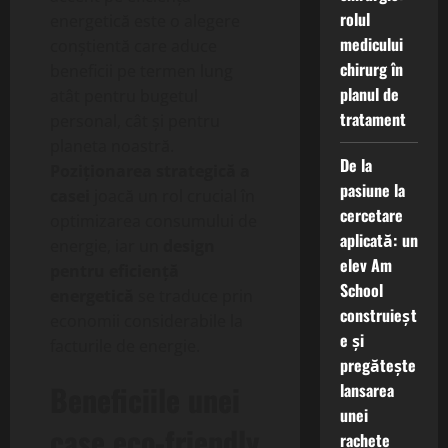
rolul
energetică este o alegere
medicului
conștientă care aduce
chirurg în
beneficii pe termen lung
planul de
atât pentru bugetul
tratament
personal, cât și pentru
planeta noastră.
De la
Poziționarea strategică a
pasiune la
casei
joacă un rol crucial în
cercetare
optimizarea consumului de
aplicată: un
energie, iar un
design
elev Am
pentru eficiență
School
energetică
se traduce prin
construieșt
economii considerabile la
e și
facturile de energie.
pregătește
Beneficiile unei
lansarea
unei
case eco-friendly
rachete