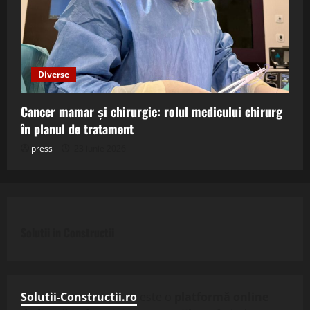
Diverse
Cancer mamar și chirurgie: rolul medicului chirurg
în planul de tratament
press
23 iunie 2026
Solutii in Constructii
Solutii-Constructii.ro
este o
platformă online