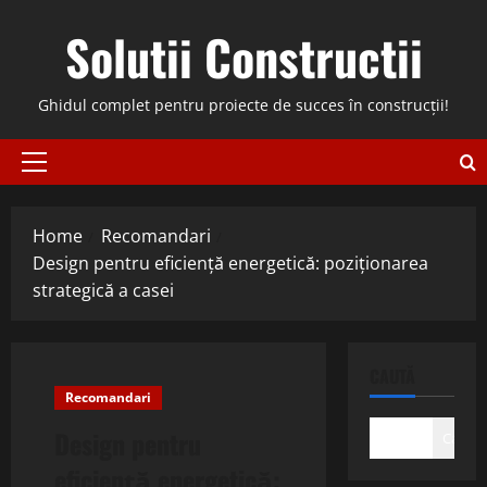
Skip
Solutii Constructii
to
content
Ghidul complet pentru proiecte de succes în construcții!
Primary
Menu
Home
Recomandari
Design pentru eficiență energetică: poziționarea
strategică a casei
CAUTĂ
Recomandari
Design pentru
Caută
eficiență energetică: