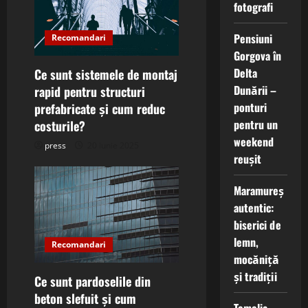
fotografi
Pensiuni
Recomandari
Gorgova în
Delta
Ce sunt sistemele de montaj
Dunării –
rapid pentru structuri
ponturi
prefabricate și cum reduc
pentru un
costurile?
weekend
press
20 iunie 2025
reușit
Maramureș
autentic:
biserici de
lemn,
Recomandari
mocăniță
și tradiții
Ce sunt pardoselile din
beton slefuit și cum