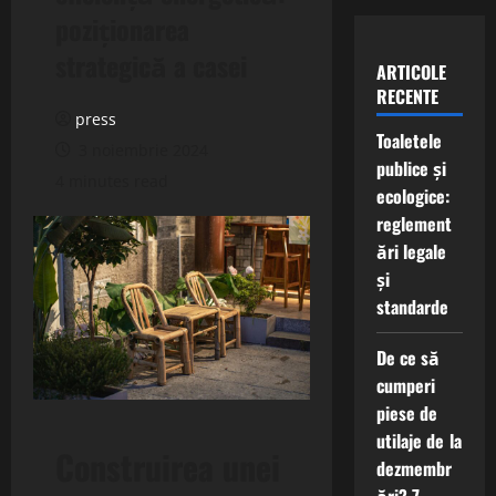
poziționarea
strategică a casei
ARTICOLE
RECENTE
press
Toaletele
3 noiembrie 2024
publice și
4 minutes read
ecologice:
reglement
ări legale
și
standarde
De ce să
cumperi
piese de
utilaje de la
Construirea unei
dezmembr