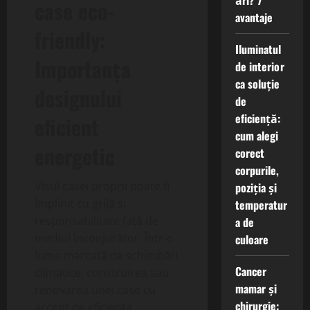
ări? 7
case eco-
avantaje
friendly:
Iluminatul
Importanța
de interior
ca soluție
designului
de
eficiență:
eficient
cum alegi
energetic
corect
corpurile,
Visul casei proprii poate fi
poziția și
împlinit cu grijă și
temperatur
responsabilitate față de
a de
mediul înconjurător. Într-o
culoare
lume marcată de schimbări
Cancer
climatice, construirea sau
mamar și
renovarea unei case cu
chirurgie:
accent pe eficiența