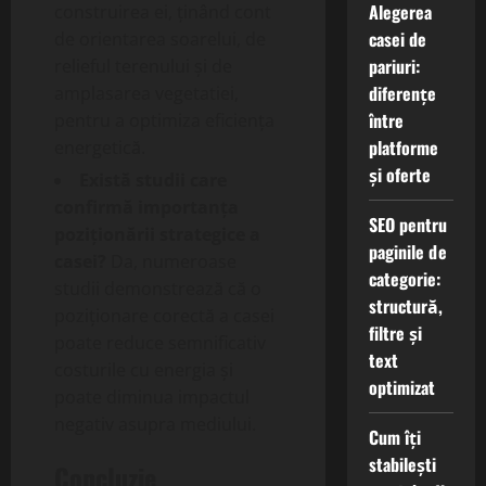
Alegerea
construirea ei, ținând cont
casei de
de orientarea soarelui, de
pariuri:
relieful terenului și de
diferențe
amplasarea vegetatiei,
între
pentru a optimiza eficiența
platforme
energetică.
și oferte
Există studii care
confirmă importanța
SEO pentru
poziționării strategice a
paginile de
casei?
Da, numeroase
categorie:
studii demonstrează că o
structură,
poziționare corectă a casei
filtre și
poate reduce semnificativ
text
costurile cu energia și
optimizat
poate diminua impactul
negativ asupra mediului.
Cum îți
stabilești
Concluzie