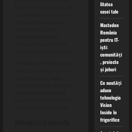
potrivite pentru casa ta,
litatea
este important să consulți
casei tale
un specialist și să ții cont
de mai multe aspecte:
Mastodon
dimensiunea casei,
România
numărul de camere,
pentru IT-
orientarea casei față de
iști:
soare, nevoia de răcire etc.
comunități
, proiecte
Ventilatoarele solare sunt o
și joburi
investiție inteligentă care
se amortizează rapid,
Ce noutăți
oferind o soluție eficientă,
aduce
ecologică și economică
tehnologia
pentru răcirea eficientă a
Vision
casei tale în lunile calde.
Inside în
frigorifice
Întrebări frecvente