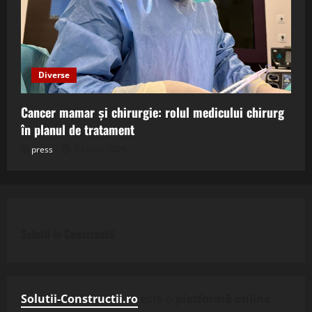
Diverse
Cancer mamar și chirurgie: rolul medicului chirurg
în planul de tratament
press
23 iunie 2026
Solutii in Constructii
Solutii-Constructii.ro
este o
platformă online