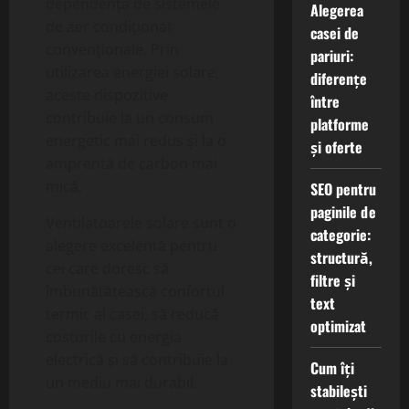
dependența de sistemele
Alegerea
de aer condiționat
casei de
convenționale. Prin
pariuri:
utilizarea energiei solare,
diferențe
aceste dispozitive
între
contribuie la un consum
platforme
energetic mai redus și la o
și oferte
amprentă de carbon mai
mică.
SEO pentru
paginile de
Ventilatoarele solare sunt o
categorie:
alegere excelentă pentru
structură,
cei care doresc să
filtre și
îmbunătățească confortul
text
termic al casei, să reducă
optimizat
costurile cu energia
electrică și să contribuie la
Cum îți
un mediu mai durabil.
stabilești