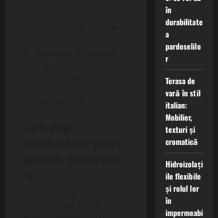
Ventilatoarele solare sunt
în
relativ ușor de instalat și
durabilitate
pot fi adaptate la diverse
a
tipuri de case.
pardoselilo
Prietenos cu mediul:
r
Sunt o soluție ecologică
care contribuie la
Terasa de
reducerea emisiilor de gaze
vară în stil
cu efect de seră.
italian:
Mobilier,
Cum alegi
texturi și
ventilatoarele solare
cromatică
potrivite pentru casa
Hidroizolați
ta?
ile flexibile
și rolul lor
Pentru a alege
în
ventilatoarele solare
impermeabi