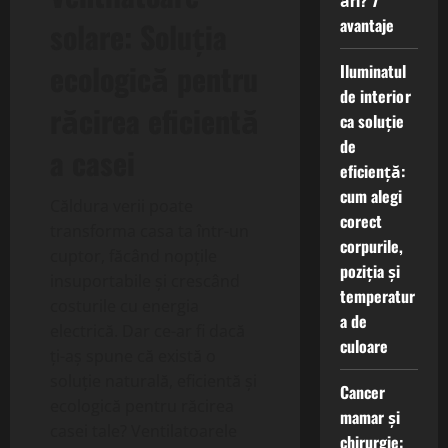
ări? 7
avantaje
solare: Soluția
ecologică pentru
Iluminatul
de interior
răcirea eficientă
ca soluție
de
a casei
eficiență:
cum alegi
Căldura verii poate
corect
transforma casa ta într-un
corpurile,
cuptor, făcând nopțile
poziția și
insuportabile și crescând
temperatur
costurile cu energia
a de
electrică. Dar ce-ar fi dacă
culoare
ți-aș spune că există o
soluție naturală, eficientă și
Cancer
ecologică pentru răcirea
mamar și
casei tale? Ventilatoarele
chirurgie: