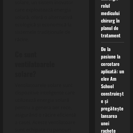
solare, un sistem inovator
rolul
care exploatează energia
medicului
solară, oferă o alternativă
chirurg în
ecologică și economică la
planul de
sistemele tradiționale de
tratament
răcire.
De la
Ce sunt
pasiune la
ventilatoarele
cercetare
aplicată: un
solare?
elev Am
Ventilatoarele solare sunt
School
dispozitive inteligente care
construieșt
utilizează energia solară
e și
pentru a genera aer rece,
pregătește
asigurând o răcire eficientă
lansarea
a casei. Aceste ventilatoare
unei
sunt echipate cu panouri
rachete