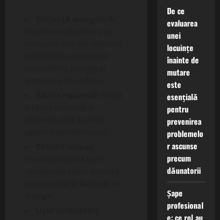
De ce
Eficiență energetică:
evaluarea
Ventilatoarele solare nu
unei
consumă energie electrică,
locuințe
reducând considerabil
înainte de
costurile cu energia și
mutare
amprenta de carbon.
este
Răcire naturală:
Oferă
esențială
o răcire naturală și
pentru
eficientă, fără a utiliza
prevenirea
agenți frigorifici nocivi.
problemelo
r ascunse
Costuri reduse:
precum
Investiția inițială este
dăunatorii
recuperată rapid datorită
economiilor la facturile de
Șape
energie.
profesional
Ușor de instalat:
e: ce rol au