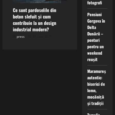
fotografi
Ce sunt pardoselile din
Pensiuni
beton slefuit și cum
Gorgova în
contribuie la un design
Delta
industrial modern?
Dunării –
press
18 iunie 2025
ponturi
pentru un
weekend
reușit
Maramureș
autentic:
biserici de
lemn,
mocăniță
și tradiții