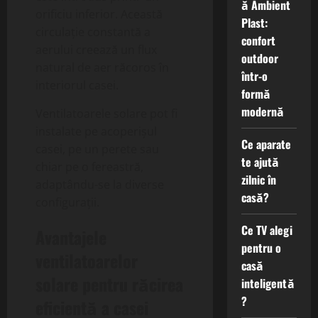
ă Ambient
orificiu inferior. Această
Plast:
circulație constantă a
confort
aerului creează un flux
outdoor
natural de aer răcoros în
într-o
interiorul casei.
formă
modernă
Ventilatoarele solare pot fi
instalate pe acoperișul
Ce aparate
casei, pe un perete sau
te ajută
chiar pe o fereastră,
zilnic în
adaptându-se la diverse
casă?
configurații.
Ce TV alegi
Avantajele
pentru o
ventilatoarelor
casă
solare pentru răcirea
inteligentă
?
eficientă a casei