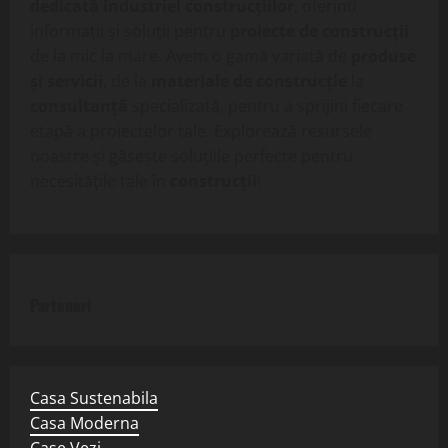
dedicată industriei construcțiilor
, oferind
informații și soluții pentru
proiecte de construcții
de la mic la mare. Avem o gamă variată de
produse
și servicii
, de la
materiale de construcție
la
consultanță
specializată, pentru a sprijini fiecare
etapă a proiectelor tale. Explorează resursele
noastre și găsește soluțiile perfecte pentru
necesitățile tale în
construcții
!
Parteneri
Casa Sustenabila
Casa Moderna
Case Vezi