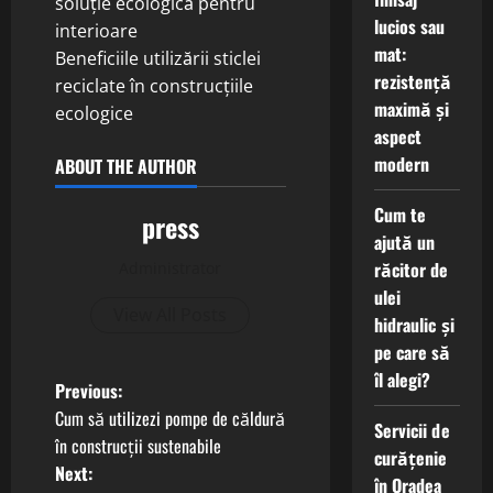
soluție ecologică pentru
lucios sau
interioare
mat:
Beneficiile utilizării sticlei
rezistență
reciclate în construcțiile
maximă și
ecologice
aspect
modern
ABOUT THE AUTHOR
Cum te
press
ajută un
răcitor de
Administrator
ulei
View All Posts
hidraulic și
pe care să
îl alegi?
P
Previous:
Cum să utilizezi pompe de căldură
Servicii de
o
în construcții sustenabile
curățenie
Next:
s
în Oradea