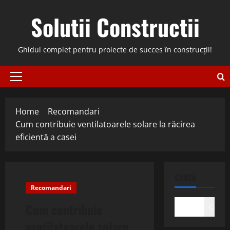
Skip
Solutii Constructii
to
content
Ghidul complet pentru proiecte de succes în construcții!
Primary
Menu
Home
Recomandari
Cum contribuie ventilatoarele solare la răcirea
eficientă a casei
CAUTĂ
Recomandari
Cum contribuie
Caută
ventilatoarele solare