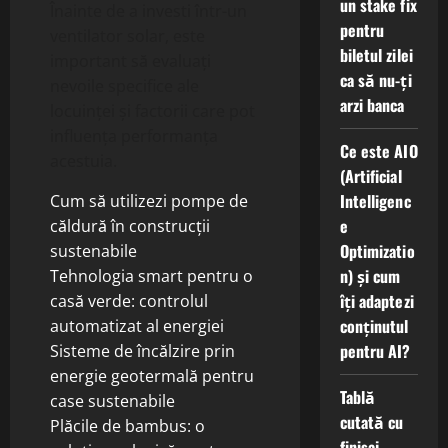
un stake fix
Înainte de a investi într-un
pentru
ventilator solar, este
biletul zilei
important să evaluați
ca să nu-ți
nevoile specifice ale
arzi banca
locuinței și factorii care pot
influența performanța
Ce este AIO
acestuia.
(Artificial
Intelligenc
Cum să utilizezi pompe de
e
căldură în construcții
Optimizatio
sustenabile
n) și cum
Tehnologia smart pentru o
îți adaptezi
casă verde: controlul
conținutul
automatizat al energiei
pentru AI?
Sisteme de încălzire prin
energie geotermală pentru
Tablă
case sustenabile
cutată cu
Plăcile de bambus: o
finisaj