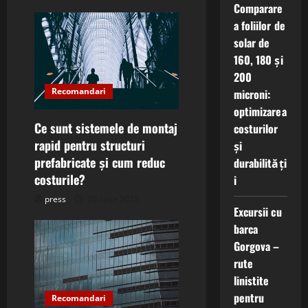
n
Comparare
a foliilor de
solar de
160, 180 și
200
Recomandari
microni:
optimizarea
Ce sunt sistemele de montaj
costurilor
rapid pentru structuri
și
prefabricate și cum reduc
durabilități
costurile?
i
press
20 iunie 2025
Excursii cu
barca
Gorgova –
rute
linistite
pentru
Recomandari