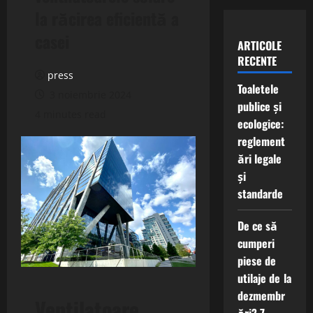
la răcirea eficientă a
casei
ARTICOLE
RECENTE
press
Toaletele
3 noiembrie 2024
publice și
4 minutes read
ecologice:
reglement
ări legale
și
standarde
De ce să
cumperi
piese de
utilaje de la
dezmembr
Ventilatoare