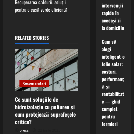
Recuperarea căldurii: soluții
intervenții
t
pentru o casă verde eficientă
rapide în
aceeași zi
n
la domiciliu
a
RELATED STORIES
Cum să
v
alegi
inteligent o
i
folie solar:
costuri,
g
performanț
Recomandari
a
ă și
rentabilitat
t
Ce sunt soluțiile de
e — ghid
hidroizolație cu poliuree și
complet
i
cum protejează suprafețele
pentru
critice?
o
fermieri
press
22 iunie 2025