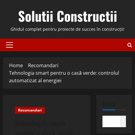
Skip
Solutii Constructii
to
content
Ghidul complet pentru proiecte de succes în construcții!
Primary
Menu
Home
Recomandari
Tehnologia smart pentru o casă verde: controlul
automatizat al energiei
CAUTĂ
Recomandari
Tehnologia smart
Caută
pentru o casă verde: