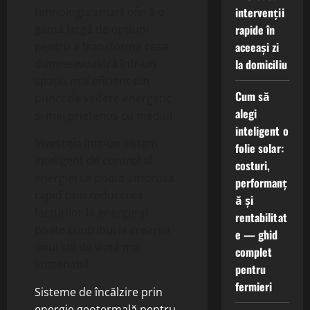
intervenții
tehnologia smart oferă o
rapide în
gamă largă de opțiuni
aceeași zi
pentru a transforma casa
la domiciliu
dumneavoastră într-un
spațiu mai eficient din
Cum să
punct de vedere energetic
alegi
și mai prietenos cu mediul.
inteligent o
Investiția într-un sistem
folie solar:
inteligent de control al
costuri,
energiei se poate amortiza
performanț
rapid prin reducerea
ă și
facturilor la energie și
rentabilitat
poate contribui la crearea
e — ghid
unui stil de viață mai
complet
sustenabil.
pentru
fermieri
Sisteme de încălzire prin
energie geotermală pentru