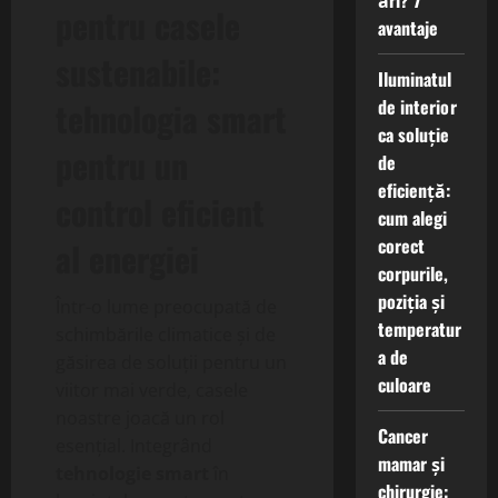
ări? 7
pentru casele
avantaje
sustenabile:
Iluminatul
de interior
tehnologia smart
ca soluție
pentru un
de
eficiență:
control eficient
cum alegi
corect
al energiei
corpurile,
poziția și
Într-o lume preocupată de
temperatur
schimbările climatice și de
a de
găsirea de soluții pentru un
culoare
viitor mai verde, casele
noastre joacă un rol
Cancer
esențial. Integrând
mamar și
tehnologie smart
în
chirurgie: