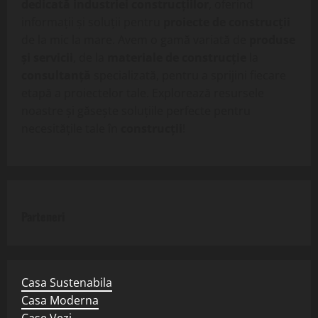
dedicată industriei construcțiilor
, oferind
informații și soluții pentru
proiecte de construcții
de la mic la mare. Avem o gamă variată de
produse
și servicii
, de la
materiale de construcție
la
consultanță
specializată, pentru a sprijini fiecare
etapă a proiectelor tale. Explorează resursele
noastre și găsește soluțiile perfecte pentru
necesitățile tale în
construcții
!
Parteneri
Casa Sustenabila
Casa Moderna
Case Vezi