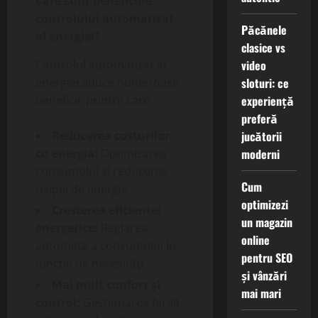
Care sunt beneficiile
controlului automatizat
Păcănele
al energiei?
clasice vs
video
Controlul automatizat al
sloturi: ce
energiei aduce numeroase
experiență
beneficii, printre care:
preferă
jucătorii
Reducerea costurilor
moderni
cu energia:
Optimizarea
consumului și reducerea
Cum
risipei de energie.
optimizezi
Creșterea eficienței
un magazin
energetice:
Reglarea
online
automată a consumului în
pentru SEO
funcție de necesități.
și vânzări
Mai mult confort și
mai mari
control:
Gestionarea facilă