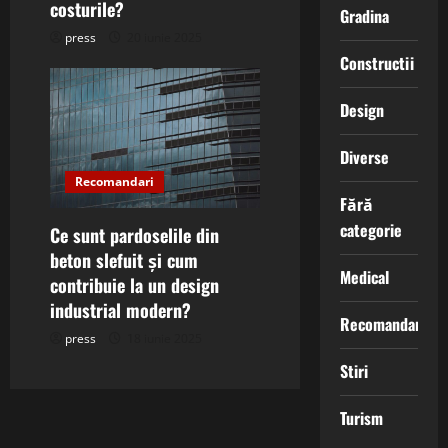
costurile?
Gradina
press
20 iunie 2025
Constructii
Design
Diverse
Recomandari
Fără
categorie
Ce sunt pardoselile din
beton slefuit și cum
Medical
contribuie la un design
industrial modern?
Recomandari
press
18 iunie 2025
Stiri
Turism