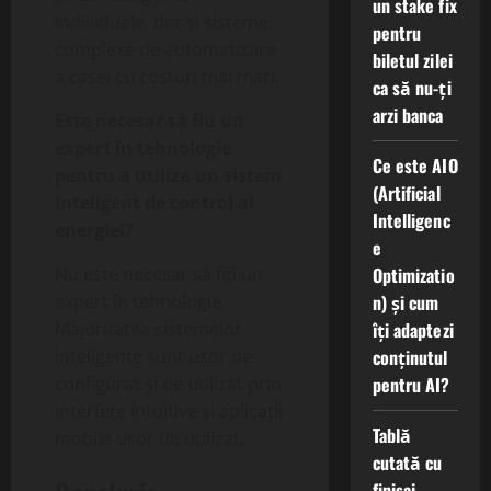
un stake fix
individuale, dar și sisteme
pentru
complexe de automatizare
biletul zilei
a casei cu costuri mai mari.
ca să nu-ți
arzi banca
Este necesar să fiu un
expert în tehnologie
Ce este AIO
pentru a utiliza un sistem
(Artificial
inteligent de control al
Intelligenc
energiei?
e
Optimizatio
Nu este necesar să fiți un
n) și cum
expert în tehnologie.
îți adaptezi
Majoritatea sistemelor
conținutul
inteligente sunt ușor de
pentru AI?
configurat și de utilizat prin
interfețe intuitive și aplicații
Tablă
mobile ușor de utilizat.
cutată cu
finisaj