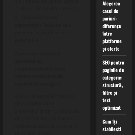
a iluminatului, climatizării și
Alegerea
a altor sisteme din locuință.
casei de
Îmbunătățirea
pariuri:
siguranței:
Detectarea și
diferențe
prevenirea problemelor
între
potențiale.
platforme
și oferte
Care sunt costurile
asociate cu
SEO pentru
implementarea unui
paginile de
sistem inteligent de
categorie:
control al energiei?
structură,
filtre și
Costurile variază în funcție
text
de complexitatea
optimizat
sistemului și de numărul de
dispozitive incluse. Există
Cum îți
opțiuni accesibile, cum ar fi
stabilești
prize inteligente