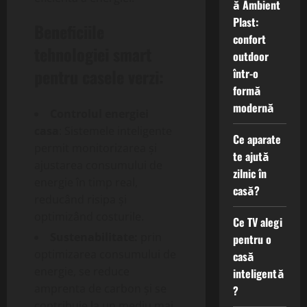
ă Ambient
Plast:
Beneficiile
confort
tehnologiei smart
outdoor
pentru casele verzi:
într-o
formă
modernă
Controlul energiei
casa
: Sistemele inteligente
Ce aparate
permit monitorizarea și
te ajută
ajustarea consumului de
zilnic în
energie în timp real,
casă?
reducând risipa și
optimizând costurile.
Ce TV alegi
Sustenabilitate:
prin
pentru o
optimizarea consumului de
casă
energie, se reduce
inteligentă
amprenta de carbon și se
?
contribuie la un mediu mai