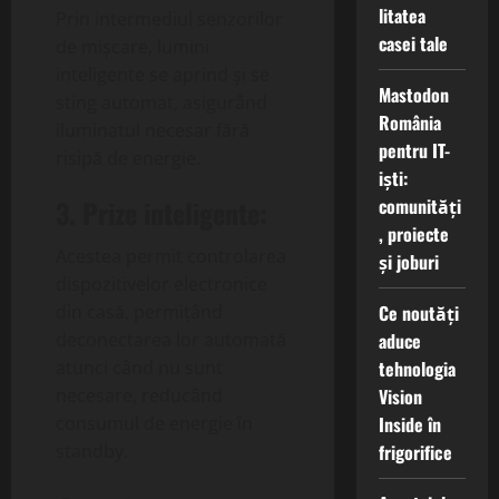
litatea
Prin intermediul senzorilor
casei tale
de mișcare, lumini
inteligente se aprind și se
Mastodon
sting automat, asigurând
România
iluminatul necesar fără
pentru IT-
risipă de energie.
iști:
comunități
3. Prize inteligente:
, proiecte
Acestea permit controlarea
și joburi
dispozitivelor electronice
Ce noutăți
din casă, permițând
aduce
deconectarea lor automată
tehnologia
atunci când nu sunt
Vision
necesare, reducând
Inside în
consumul de energie în
frigorifice
standby.