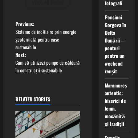
fotografi
View All Posts
Pensiuni
P
Previous:
Gorgova în
Sisteme de încălzire prin energie
Delta
o
geotermală pentru case
Dunării –
sustenabile
ponturi
s
Next:
pentru un
t
Cum să utilizezi pompe de căldură
weekend
în construcții sustenabile
reușit
n
Maramureș
a
autentic:
RELATED STORIES
biserici de
v
lemn,
i
mocăniță
și tradiții
g