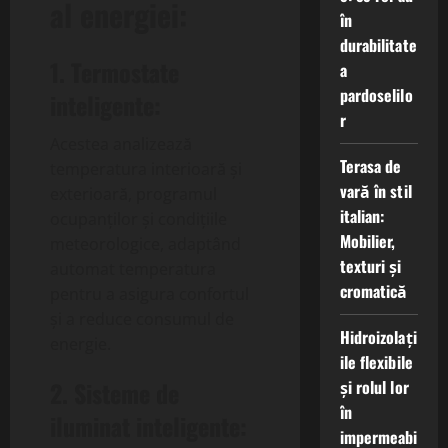
al energiei:
în
durabilitate
1. Termostate
a
pardoselilo
inteligente:
r
Acestea analizează
Terasa de
temperatura interioară și
vară în stil
exterioară, programul
italian:
ocupanților și condițiile
Mobilier,
meteorologice, adaptând
texturi și
automat temperatura
cromatică
pentru a asigura confortul
și a reduce consumul de
Hidroizolați
energie.
ile flexibile
și rolul lor
2. Sisteme de
în
iluminat inteligente:
impermeabi