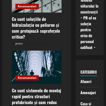
Temelia
a
viitorului în
Recomandari
t
construcții
~ PR-ul ca
Ce sunt soluțiile de
i
soluție
hidroizolație cu poliuree și
pentru
cum protejează suprafețele
o
criza de
critice?
n
personal
press
22 iunie 2025
calificat ~
CATEGORII
Recomandari
Afaceri
Ce sunt sistemele de montaj
Amenajari
rapid pentru structuri
prefabricate și cum reduc
Casa si