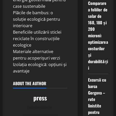
Comparare
case sustenabile
a foliilor de
Plăcile de bambus: o
solar de
soluție ecologică pentru
160, 180 și
interioare
200
Beneficiile utilizării sticlei
microni:
reciclate în construcțiile
optimizarea
ecologice
costurilor
Materiale alternative
și
pentru acoperișuri verzi
durabilități
Izolația ecologică: opțiuni și
i
avantaje
Excursii cu
ABOUT THE AUTHOR
barca
Gorgova –
press
rute
linistite
Administrator
pentru