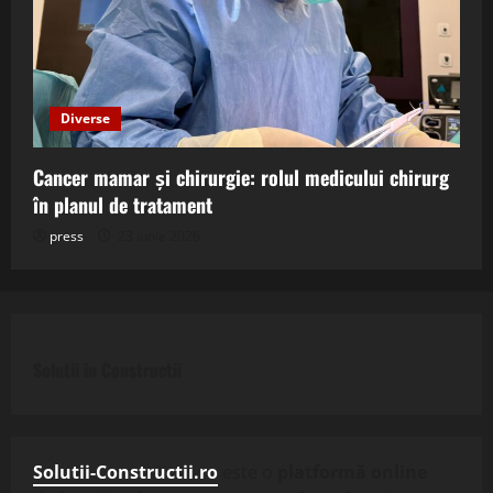
Diverse
Cancer mamar și chirurgie: rolul medicului chirurg
în planul de tratament
press
23 iunie 2026
Solutii in Constructii
Solutii-Constructii.ro
este o
platformă online