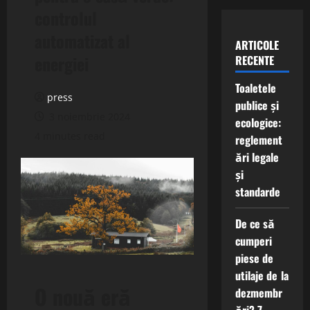
controlul
automatizat al
ARTICOLE
energiei
RECENTE
Toaletele
press
publice și
3 noiembrie 2024
ecologice:
4 minutes read
reglement
ări legale
și
standarde
De ce să
cumperi
piese de
utilaje de la
O nouă eră
dezmembr