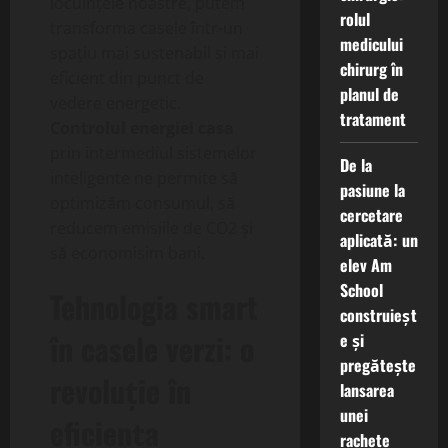
locuințele noastre, putem
rolul
transforma casele într-un
medicului
spațiu mai sustenabil și mai
chirurg în
eficient din punct de
planul de
vedere energetic.
tratament
Controlul energiei casa
prin intermediul sistemelor
De la
inteligente ne permite să
pasiune la
optimizăm consumul, să
cercetare
reducem emisiile de CO2 și
aplicată: un
să economisim bani.
elev Am
School
Tehnologia smart
construieșt
în casele verzi: o
e și
pregătește
revoluție în
lansarea
unei
eficiența
rachete