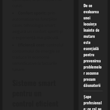
De ce
curat.
evaluarea
Confort sporit:
prin
unei
automatizarea funcțiilor
locuințe
casei, tehnologia smart
înainte de
asigură un confort sporit și
mutare
o experiență mai plăcută.
este
Eficiență cost:
controlul
esențială
consumului de energie se
pentru
traduce în economii
prevenirea
semnificative la facturile
problemelo
lunare.
r ascunse
precum
Sisteme smart
dăunatorii
pentru un
Șape
control eficient
profesional
e: ce rol au