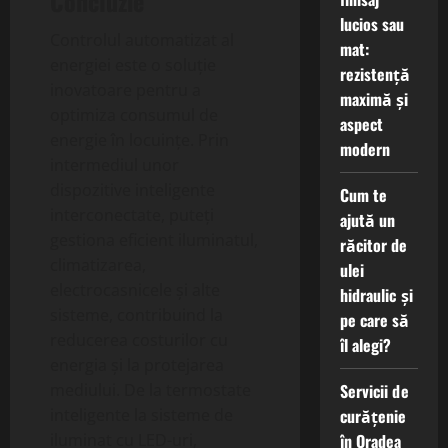
Concluzie
lucios sau
Controlul automatizat al
mat:
energiei este o soluție
rezistență
inovatoare pentru a
maximă și
optimiza consumul de
aspect
energie în locuințe. Prin
modern
intermediul unor
dispozitive inteligente
Cum te
interconectate, puteți
ajută un
gestiona eficient iluminatul,
răcitor de
climatizarea,
ulei
electrocasnicele și alte
hidraulic și
sisteme, contribuind la
pe care să
reducerea costurilor cu
îl alegi?
energia și la protejarea
Servicii de
mediului. De la termostate
curățenie
inteligente la sisteme de
în Oradea
iluminat cu LED-uri,