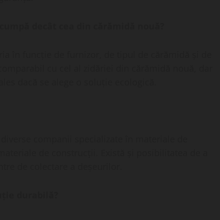
i scumpă decât cea din cărămidă nouă?
ria în funcție de furnizor, de tipul de cărămidă și de
comparabil cu cel al zidăriei din cărămidă nouă, dar
ales dacă se alege o soluție ecologică.
a diverse companii specializate în materiale de
materiale de construcții. Există și posibilitatea de a
tre de colectare a deșeurilor.
uție durabilă?