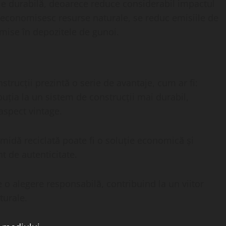
ție durabilă, deoarece reduce considerabil impactul
e economisesc resurse naturale, se reduc emisiile de
mise în depozitele de gunoi.
nstrucții prezintă o serie de avantaje, cum ar fi:
uția la un sistem de construcții mai durabil,
aspect vintage.
ămidă reciclată poate fi o soluție economică și
t de autenticitate.
te o alegere responsabilă, contribuind la un viitor
turale.