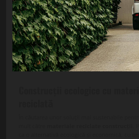
Construcții ecologice cu materi
reciclată
În căutarea unor soluții mai sustenabile pentru
mult către
materiale reciclate construcții
. 
ca o alternativă ecologică și economică, cu be