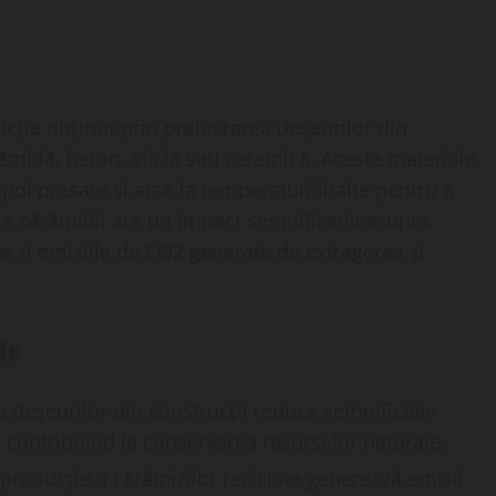
cție obținut prin prelucrarea deșeurilor din
rămidă, beton, sticlă sau ceramică. Aceste materiale
oi presate și arse la temperaturi înalte pentru a
a cărămidii are un impact semnificativ asupra
 și emisiile de CO2 generate de extragerea și
te
 deșeurilor din construcții reduce semnificativ
, contribuind la conservarea resurselor naturale.
producție a cărămizilor reciclate generează emisii