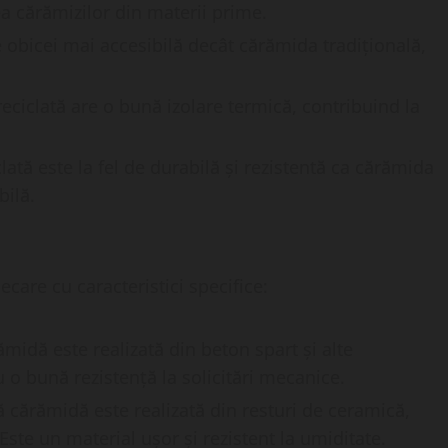
 cărămizilor din materii prime.
 obicei mai accesibilă decât cărămida tradițională,
ciclată are o bună izolare termică, contribuind la
ată este la fel de durabilă și rezistentă ca cărămida
bilă.
ecare cu caracteristici specifice:
midă este realizată din beton spart și alte
u o bună rezistență la solicitări mecanice.
 cărămidă este realizată din resturi de ceramică,
Este un material ușor și rezistent la umiditate.