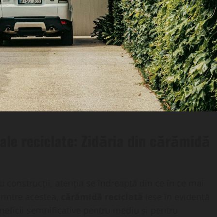
ale reciclate: Zidăria din cărămidă
 construcții, atenția se îndreaptă din ce în ce mai
Printre acestea,
cărămidă reciclată
iese în evidență
neficii semnificative pentru mediu și pentru