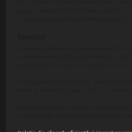
Da, zidăria din cărămidă reciclată este o solu
asupra mediului. Prin refolosirea cărămizii s
CO2 și se diminuează cantitatea de deșeuri tri
Concluzie
Utilizarea zidăriei din cărămidă reciclată în co
reducerea impactului asupra mediului, contrib
posibilitatea de a obține un design unic și un 
Pe lângă beneficiile ecologice, zidăria din căr
estetică, oferind un aspect unic și un sentimen
Utilizarea cărămizii reciclate în construcții es
mai sustenabil și la conservarea resurselor na