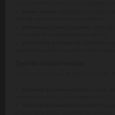
de CO2 semnificativ mai mici decât producerea
Costuri reduse:
Cărămidă reciclată este de
datorită costurilor mai mici de producție.
Performanță termică optimă:
Cărămidă re
o mai bună eficiență energetică a clădirilor.
Durabilitate și rezistență:
Cărămidă recicl
tradițională, având o durată de viață compara
Tipuri de cărămizi reciclate
Există mai multe tipuri de cărămizi reciclate, fi
Cărămidă din beton reciclat:
Această cără
materiale reciclate. Este un material robust, c
Cărămidă din ceramică reciclată:
Această
precum țigle, vase și alte materiale ceramice. 