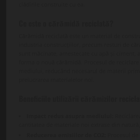
clădirile construite cu ea.
Ce este o cărămidă reciclată?
Cărămidă reciclată este un material de constru
industria construcțiilor, precum resturi de că
sunt măcinate, amestecate cu apă și ciment, ap
forma o nouă cărămidă. Procesul de reciclare 
mediului, reducând necesarul de materii prime
prelucrarea materialelor noi.
Beneficiile utilizării cărămizilor recicla
Impact redus asupra mediului:
Reciclarea
cantitatea de materiale noi extrase din natură
Reducerea emisiilor de CO2:
Procesul de 