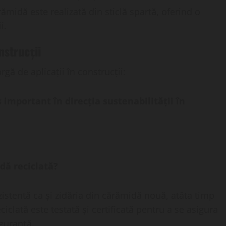
ămidă este realizată din sticlă spartă, oferind o
i.
nstrucții
rgă de aplicații în construcții:
 important în direcția sustenabilității în
idă reciclată?
ezistentă ca și zidăria din cărămidă nouă, atâta timp
clată este testată și certificată pentru a se asigura
iguranță.