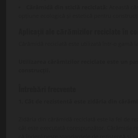
Cărămidă din sticlă reciclată:
Această căr
opțiune ecologică și estetică pentru construcți
Aplicații ale cărămizilor reciclate în co
Cărămidă reciclată este utilizată într-o gamă la
Utilizarea cărămizilor reciclate este un pas
construcții.
Întrebări frecvente
1. Cât de rezistentă este zidăria din cărăm
Zidăria din cărămidă reciclată este la fel de r
cât este executată corespunzător. Cărămida reci
că îndeplinește standardele de rezistență și s