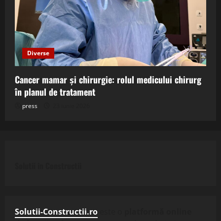
Diverse
Cancer mamar și chirurgie: rolul medicului chirurg
în planul de tratament
press
23 iunie 2026
Solutii in Constructii
Solutii-Constructii.ro
este o
platformă online