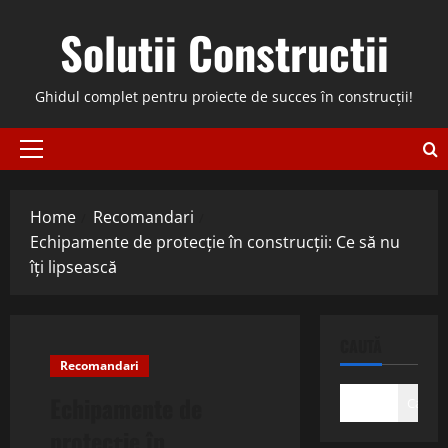
Skip
Solutii Constructii
to
content
Ghidul complet pentru proiecte de succes în construcții!
Primary
Menu
Home
Recomandari
Echipamente de protecție în construcții: Ce să nu
îți lipsească
CAUTĂ
Recomandari
Echipamente de
Caută
protecție în