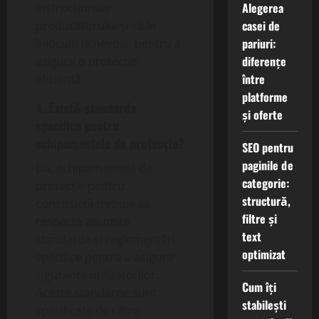
Alegerea
instrucțiunilor
casei de
producătorului și să le
pariuri:
înlocuiți la nevoie, pentru a
diferențe
asigura o protecție
între
eficientă.
platforme
4. Există standarde
și oferte
specifice pentru
echipamentele de protecție?
SEO pentru
paginile de
Da, echipamentele de
categorie:
protecție pentru
structură,
construcții trebuie să
filtre și
respecte anumite
text
standarde și reglementări
optimizat
specifice pentru a asigura
siguranța utilizatorilor.
Cum îți
Aceste standarde sunt
stabilești
specificate de către