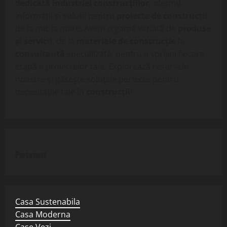
dedicată industriei construcțiilor
, oferind
informații și soluții pentru
proiecte de construcții
de la mic la mare. Avem o gamă variată de
produse
și servicii
, de la
materiale de construcție
la
consultanță
specializată, pentru a sprijini fiecare
etapă a proiectelor tale. Explorează resursele
noastre și găsește soluțiile perfecte pentru
necesitățile tale în
construcții
!
Parteneri
Casa Sustenabila
Casa Moderna
Case Vezi