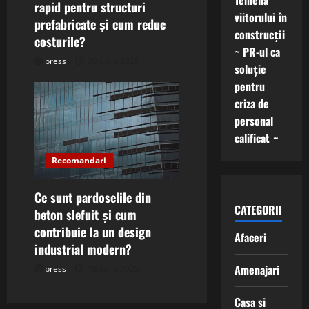
Temelia
rapid pentru structuri
viitorului în
prefabricate și cum reduc
construcții
costurile?
~ PR-ul ca
press
20 iunie 2025
soluție
pentru
criza de
personal
calificat ~
Recomandari
Ce sunt pardoselile din
CATEGORII
beton slefuit și cum
contribuie la un design
Afaceri
industrial modern?
Amenajari
press
18 iunie 2025
Casa si