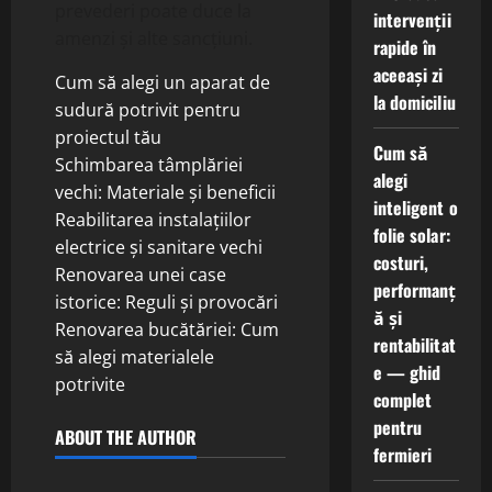
prevederi poate duce la
intervenții
amenzi și alte sancțiuni.
rapide în
aceeași zi
Cum să alegi un aparat de
la domiciliu
sudură potrivit pentru
proiectul tău
Cum să
Schimbarea tâmplăriei
alegi
vechi: Materiale și beneficii
inteligent o
Reabilitarea instalațiilor
folie solar:
electrice și sanitare vechi
costuri,
Renovarea unei case
performanț
istorice: Reguli și provocări
ă și
Renovarea bucătăriei: Cum
rentabilitat
să alegi materialele
e — ghid
potrivite
complet
pentru
ABOUT THE AUTHOR
fermieri