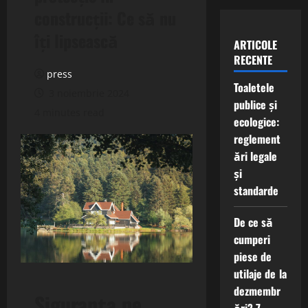
construcții: Ce să nu
îți lipsească
ARTICOLE
RECENTE
press
Toaletele
3 noiembrie 2024
publice și
4 minutes read
ecologice:
reglement
ări legale
și
standarde
De ce să
cumperi
piese de
utilaje de la
dezmembr
Siguranța pe