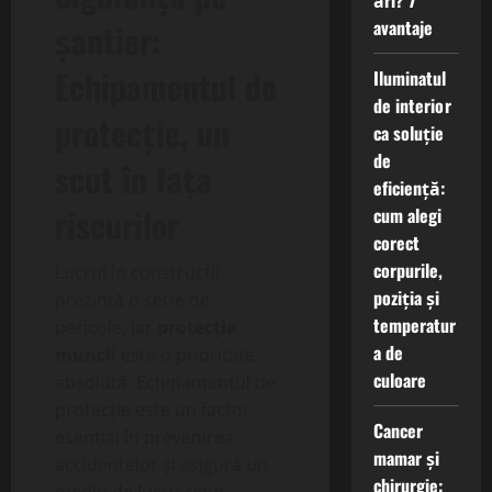
ări? 7
avantaje
șantier:
Echipamentul de
Iluminatul
de interior
protecție, un
ca soluție
de
scut în fața
eficiență:
riscurilor
cum alegi
corect
corpurile,
Lucrul în construcții
poziția și
prezintă o serie de
temperatur
pericole, iar
protecția
a de
muncii
este o prioritate
culoare
absolută. Echipamentul de
protecție este un factor
Cancer
esențial în prevenirea
mamar și
accidentelor și asigură un
chirurgie: