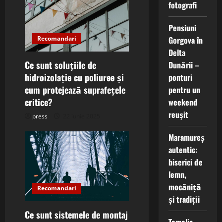
i
fotografi
g
Pensiuni
Recomandari
Gorgova în
a
Delta
t
Ce sunt soluțiile de
Dunării –
hidroizolație cu poliuree și
ponturi
i
cum protejează suprafețele
pentru un
critice?
weekend
o
reușit
press
22 iunie 2025
n
Maramureș
autentic:
biserici de
lemn,
mocăniță
Recomandari
și tradiții
Ce sunt sistemele de montaj