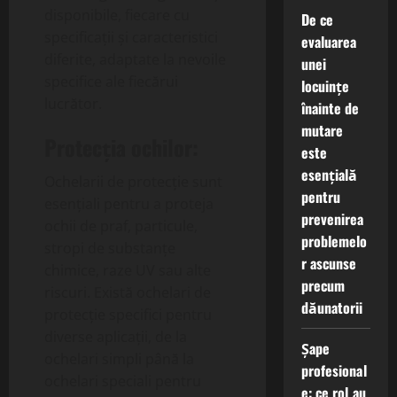
disponibile, fiecare cu
De ce
specificații și caracteristici
evaluarea
diferite, adaptate la nevoile
unei
specifice ale fiecărui
locuințe
lucrător.
înainte de
mutare
Protecția ochilor:
este
esențială
Ochelarii de protecție sunt
pentru
esențiali pentru a proteja
prevenirea
ochii de praf, particule,
problemelo
stropi de substanțe
r ascunse
chimice, raze UV sau alte
precum
riscuri. Există ochelari de
dăunatorii
protecție specifici pentru
diverse aplicații, de la
Șape
ochelari simpli până la
profesional
ochelari speciali pentru
e: ce rol au