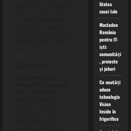
litatea
respiratorie sunt folosite în
casei tale
medii cu praf, fum, gaze
sau alte substanțe nocive.
Mastodon
Există diverse tipuri de
România
măști disponibile, cu filtre
pentru IT-
specifice pentru diverse
iști:
riscuri.
comunități
, proiecte
Concluzie:
și joburi
Echipamentul de
Ce noutăți
protecție în construcții
aduce
este esențial pentru
tehnologia
siguranța lucrătorilor.
Vision
Utilizarea corectă și
Inside în
constantă a acestui
frigorifice
echipament reduce
semnificativ riscul de