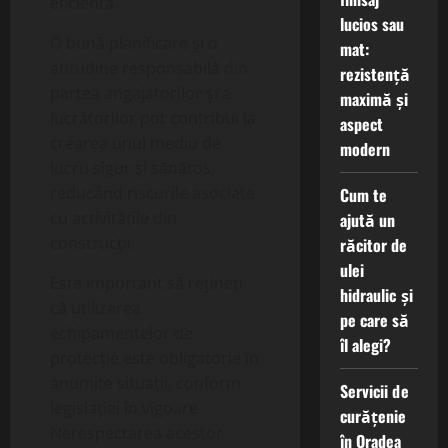
eficientă.
lucios sau
O bună planificare și o
mat:
atitudine responsabilă din
rezistență
partea angajatorilor și a
maximă și
lucrătorilor pot contribui la
aspect
crearea unui mediu de
modern
lucru sigur și sănătos,
reducând riscurile asociate
Cum te
cu activitățile din
ajută un
construcții.
răcitor de
ulei
Este important să rețineți
hidraulic și
că utilizarea
pe care să
echipamentelor de
îl alegi?
protecție este obligatorie în
anumite situații, conform
Servicii de
legislației în vigoare.
curățenie
Nerespectarea acestor
în Oradea