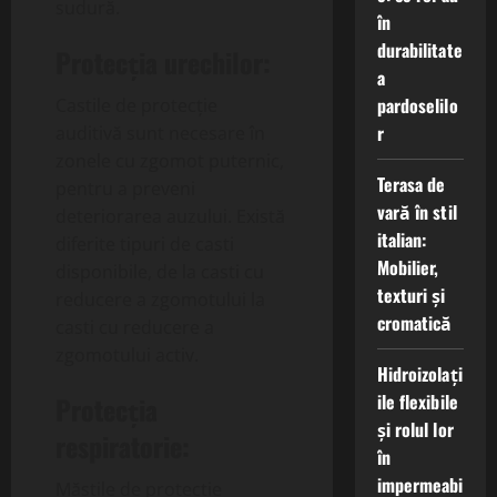
sudură.
în
durabilitate
Protecția urechilor:
a
pardoselilo
Castile de protecție
r
auditivă sunt necesare în
zonele cu zgomot puternic,
Terasa de
pentru a preveni
vară în stil
deteriorarea auzului. Există
italian:
diferite tipuri de casti
Mobilier,
disponibile, de la casti cu
texturi și
reducere a zgomotului la
cromatică
casti cu reducere a
zgomotului activ.
Hidroizolați
ile flexibile
Protecția
și rolul lor
respiratorie:
în
impermeabi
Măștile de protecție