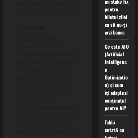
un stake fix
autoritățile competente și
pentru
pot varia de la o țară la alta.
biletul zilei
ca să nu-ți
Concluzie
arzi banca
Utilizarea corectă a
Ce este AIO
echipamentelor de
(Artificial
protecție individuală este
Intelligenc
esențială pentru a preveni
e
accidentele și a asigura
Optimizatio
siguranța lucrătorilor din
n) și cum
industria construcțiilor.
îți adaptezi
Alegerea echipamentului
conținutul
potrivit, verificarea
pentru AI?
periodică a stării acestuia și
respectarea instrucțiunilor
Tablă
de utilizare sunt factori
cutată cu
cruciali pentru o protecție
finisaj