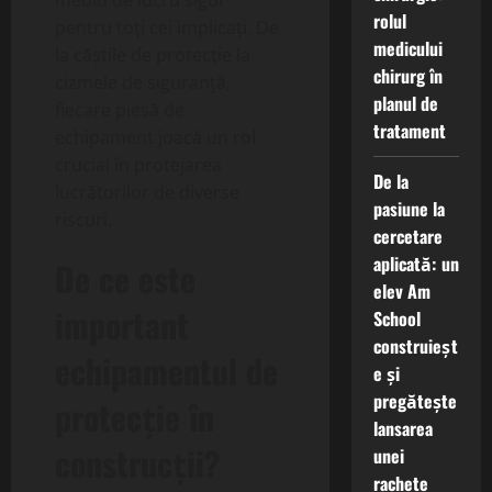
mediu de lucru sigur
rolul
pentru toți cei implicați. De
medicului
la căștile de protecție la
chirurg în
cizmele de siguranță,
planul de
fiecare piesă de
tratament
echipament joacă un rol
crucial în protejarea
De la
lucrătorilor de diverse
pasiune la
riscuri.
cercetare
aplicată: un
De ce este
elev Am
important
School
construieșt
echipamentul de
e și
pregătește
protecție în
lansarea
construcții?
unei
rachete