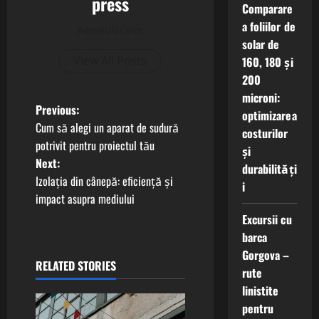
press
Comparare
a foliilor de
Administrator
solar de
View All Posts
160, 180 și
200
microni:
P
Previous:
optimizarea
Cum să alegi un aparat de sudură
costurilor
o
potrivit pentru proiectul tău
și
Next:
s
durabilități
Izolația din cânepă: eficiență și
i
t
impact asupra mediului
Excursii cu
n
barca
Gorgova –
a
RELATED STORIES
rute
v
linistite
pentru