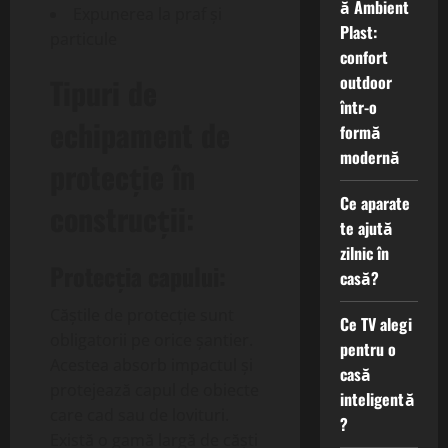
ă Ambient
Expunerea la praf și
Plast:
particule
confort
outdoor
Tipuri de
într-o
echipament de
formă
modernă
protecție în
Ce aparate
construcții:
te ajută
zilnic în
Protecția capului:
casă?
Căștile de protecție sunt
Ce TV alegi
obligatorii pe orice șantier.
pentru o
Acestea absorb impactul și
casă
protejează capul de obiecte
inteligentă
care cad sau de lovituri.
?
Există o gamă largă de căști