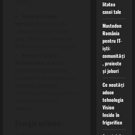
clădirii.
litatea
casei tale
Panouri solare
termice:
Acestea sunt
Mastodon
utilizate pentru a încălzi
România
apa, oferind un sistem de
pentru IT-
încălzire eficient și ecologic.
iști:
comunități
Panouri solare
, proiecte
fotovoltaice:
Acestea
și joburi
generează electricitate,
putând fi utilizate pentru a
Ce noutăți
alimenta aparatele
aduce
electrocasnice sau pentru a
tehnologia
reduce costurile cu
Vision
energia.
Inside în
Energie eoliană:
frigorifice
Turbinele eoliene pentru