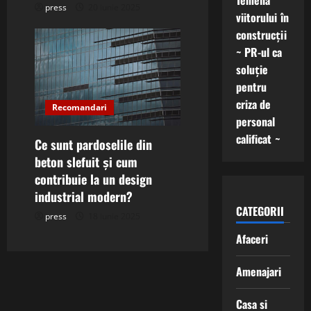
Temelia
press
20 iunie 2025
viitorului în
construcții
~ PR-ul ca
soluție
pentru
criza de
Recomandari
personal
calificat ~
Ce sunt pardoselile din
beton slefuit și cum
contribuie la un design
industrial modern?
CATEGORII
press
18 iunie 2025
Afaceri
Amenajari
Casa si