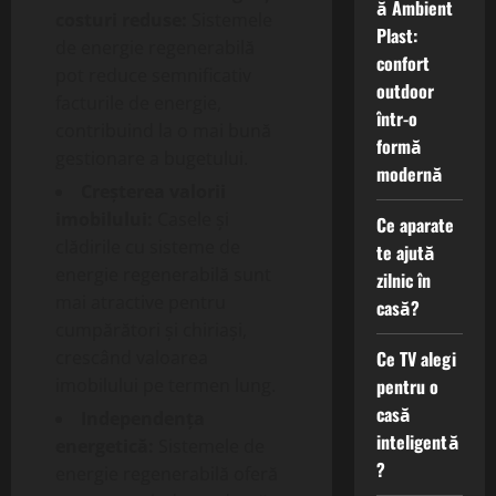
ă Ambient
costuri reduse:
Sistemele
Plast:
de energie regenerabilă
confort
pot reduce semnificativ
outdoor
facturile de energie,
într-o
contribuind la o mai bună
formă
gestionare a bugetului.
modernă
Creșterea valorii
imobilului:
Casele și
Ce aparate
clădirile cu sisteme de
te ajută
energie regenerabilă sunt
zilnic în
mai atractive pentru
casă?
cumpărători și chiriași,
Ce TV alegi
crescând valoarea
pentru o
imobilului pe termen lung.
casă
Independența
inteligentă
energetică:
Sistemele de
?
energie regenerabilă oferă