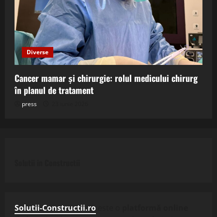
Diverse
Cancer mamar și chirurgie: rolul medicului chirurg
în planul de tratament
press
23 iunie 2026
Solutii in Constructii
Solutii-Constructii.ro
este o
platformă online