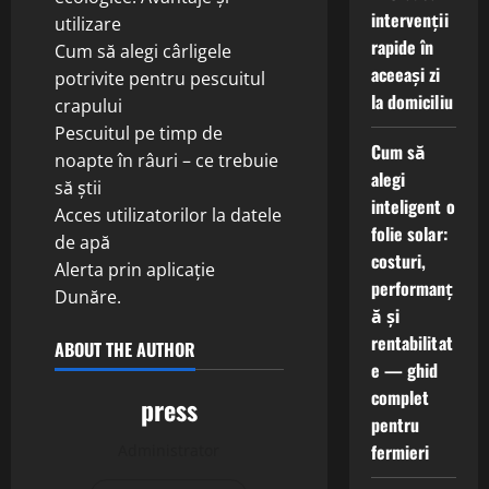
intervenții
utilizare
rapide în
Cum să alegi cârligele
aceeași zi
potrivite pentru pescuitul
la domiciliu
crapului
Pescuitul pe timp de
Cum să
noapte în râuri – ce trebuie
alegi
să știi
inteligent o
Acces utilizatorilor la datele
folie solar:
de apă
costuri,
Alerta prin aplicație
performanț
Dunăre.
ă și
rentabilitat
ABOUT THE AUTHOR
e — ghid
complet
press
pentru
fermieri
Administrator