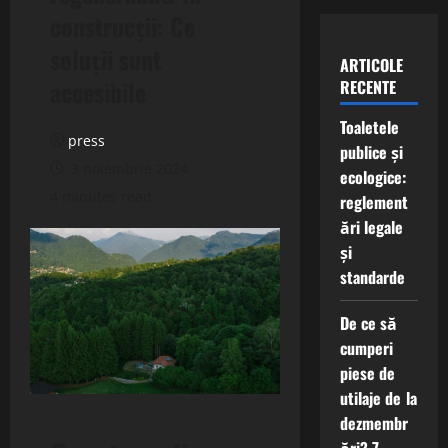
construcții: Ce
soluții sunt
ARTICOLE
accesibile
RECENTE
Toaletele
press
publice și
3 noiembrie 2024
ecologice:
4 minutes read
reglement
ări legale
și
standarde
De ce să
cumperi
piese de
utilaje de la
dezmembr