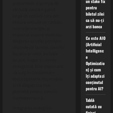
un stake fix
geotermale și pompe de
pentru
căldură, există o gamă
biletul zilei
largă de opțiuni care pot
ca să nu-ți
reduce emisiile de carbon,
arzi banca
costurile energiei și
impactul asupra mediului.
Ce este AIO
Alegerea soluției potrivite
(Artificial
depinde de factorii specifici
Intelligenc
fiecărui proiect, inclusiv
e
locație, buget și cerințe
Optimizatio
energetice. Este important
n) și cum
să luați în considerare
îți adaptezi
toate opțiunile disponibile
conținutul
și să alegeți cea mai
pentru AI?
potrivită pentru nevoile
dumneavoastră.
Tablă
cutată cu
Integrarea energiilor
finisaj