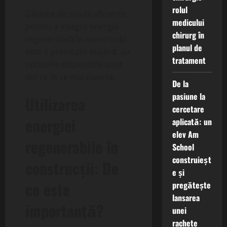
rolul
Găsirea de soluții eficiente
medicului
pentru a integra energia
chirurg în
regenerabilă în construcții
planul de
este o prioritate majoră, iar
tratament
opțiunile disponibile sunt
din ce în ce mai diverse.
De la
pasiune la
Utilizarea
cercetare
energiei
aplicată: un
elev Am
regenerabile în
School
construieșt
construcții: De
e și
ce este
pregătește
lansarea
importantă?
unei
rachete