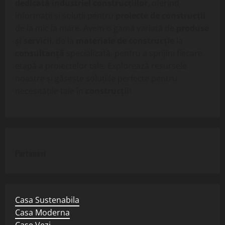
dedicată industriei construcțiilor
, oferind
informații și soluții pentru
proiecte de construcții
de la mic la mare. Avem o gamă variată de
produse
și servicii
, de la
materiale de construcție
la
consultanță
specializată, pentru a sprijini fiecare
etapă a proiectelor tale. Explorează resursele
noastre și găsește soluțiile perfecte pentru
necesitățile tale în
construcții
!
Parteneri
Casa Sustenabila
Casa Moderna
Case Vezi