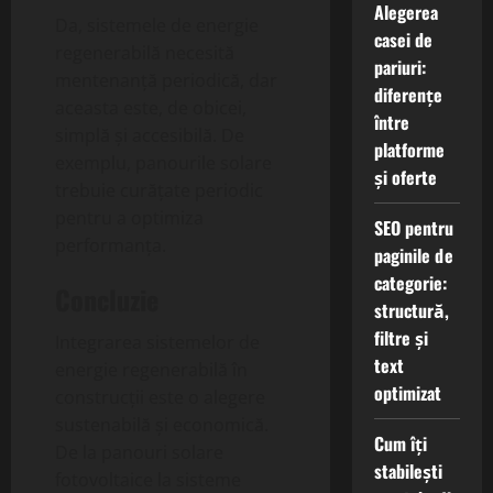
Alegerea
Da, sistemele de energie
casei de
regenerabilă necesită
pariuri:
mentenanță periodică, dar
diferențe
aceasta este, de obicei,
între
simplă și accesibilă. De
platforme
exemplu, panourile solare
și oferte
trebuie curățate periodic
pentru a optimiza
SEO pentru
performanța.
paginile de
categorie:
Concluzie
structură,
filtre și
Integrarea sistemelor de
text
energie regenerabilă în
optimizat
construcții este o alegere
sustenabilă și economică.
Cum îți
De la panouri solare
stabilești
fotovoltaice la sisteme