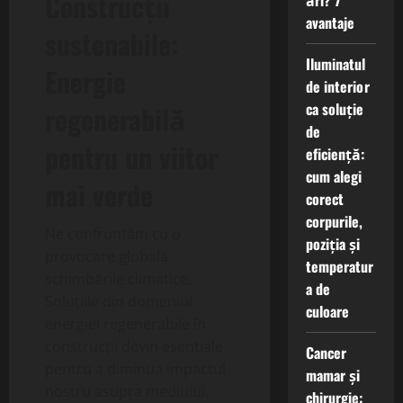
Construcții
ări? 7
avantaje
sustenabile:
Iluminatul
Energie
de interior
ca soluție
regenerabilă
de
pentru un viitor
eficiență:
cum alegi
mai verde
corect
corpurile,
Ne confruntăm cu o
poziția și
provocare globală:
temperatur
schimbările climatice.
a de
Soluțiile din domeniul
culoare
energiei regenerabile în
construcții devin esențiale
Cancer
pentru a diminua impactul
mamar și
nostru asupra mediului.
chirurgie: