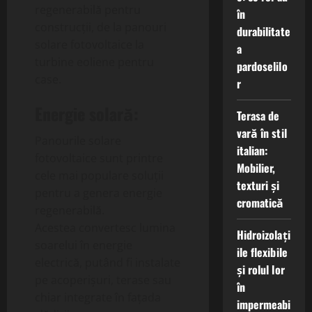
regenerabilă pentru
în
construcții, de la panouri
durabilitate
solare fotovoltaice la
a
turbine eoliene pentru
pardoselilo
case.
r
Energie solară:
Terasa de
vară în stil
Panourile solare
italian:
fotovoltaice sunt printre
Mobilier,
cele mai populare soluții
texturi și
pentru a genera energie
cromatică
regenerabilă.
Acestea convertesc lumina
Hidroizolați
soarelui în energie
ile flexibile
electrică, putând fi instalate
și rolul lor
pe acoperișuri, terase sau
în
chiar integrate în fațada
impermeabi