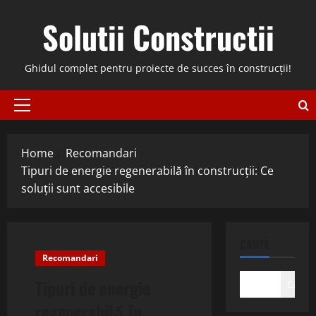
Skip
Solutii Constructii
to
content
Ghidul complet pentru proiecte de succes în construcții!
Primary
Menu
Home
Recomandari
Tipuri de energie regenerabilă în construcții: Ce
soluții sunt accesibile
CAUTĂ
Recomandari
Tipuri de energie
Caută
regenerabilă în