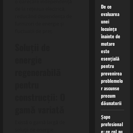
o oarecare independență
De ce
de la rețeaua electrică,
evaluarea
reducând dependența de
unei
furnizori de energie și
locuințe
fluctuatii de preț.
înainte de
mutare
Soluții de
este
energie
esențială
pentru
regenerabilă
prevenirea
problemelo
pentru
r ascunse
construcții: O
precum
dăunatorii
gamă variată
Șape
Există o gamă largă de
profesional
soluții de energie
e: ce rol au