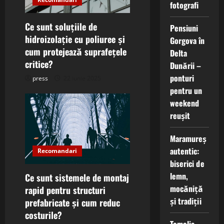
a
fotografi
t
Ce sunt soluțiile de
Pensiuni
hidroizolație cu poliuree și
Gorgova în
i
cum protejează suprafețele
Delta
critice?
o
Dunării –
ponturi
press
22 iunie 2025
n
pentru un
weekend
reușit
Maramureș
autentic:
Recomandari
biserici de
lemn,
Ce sunt sistemele de montaj
mocăniță
rapid pentru structuri
și tradiții
prefabricate și cum reduc
costurile?