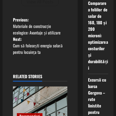
View All Posts
Comparare
a foliilor de
solar de
P
Previous:
160, 180 și
Materiale de construcție
200
o
ecologice: Avantaje și utilizare
microni:
Next:
s
optimizarea
Cum să folosești energia solară
costurilor
t
pentru locuința ta
și
durabilități
n
i
a
RELATED STORIES
Excursii cu
v
barca
Gorgova –
i
rute
linistite
g
pentru
Recomandari