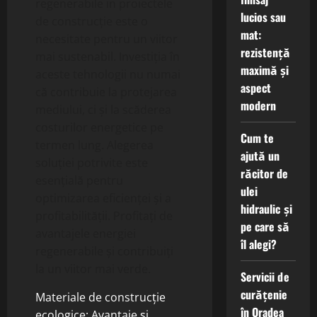
regenerabile in proiectele
lucios sau
de construcție este o
mat:
necesitate pentru un viitor
rezistență
mai sustenabil. Investiția în
maximă și
aceste tehnologii nu numai
aspect
că contribuie la protejarea
modern
mediului, ci și la scăderea
costurilor energetice pe
Cum te
termen lung. Alegerea
ajută un
soluției potrivite este
răcitor de
esențială pentru
ulei
optimizarea eficienței și a
hidraulic și
profitabilității. Profitați de
pe care să
avantajele energiei
îl alegi?
regenerabile și contribuiți
la un viitor mai verde.
Servicii de
curățenie
Materiale de construcție
în Oradea
ecologice: Avantaje și