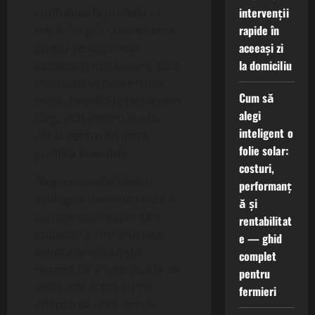
intervenții
contribuie la protejarea
rapide în
mediului și la crearea unui
aceeași zi
spațiu de locuit mai
la domiciliu
sănătos și mai eficient. Deși
costul inițial poate fi mai
Cum să
mare, beneficiile pe termen
alegi
lung, atât pentru mediu,
inteligent o
cât și pentru locuință,
folie solar:
justifică investiția.
costuri,
Alegerea materialelor
performanț
ecologice demonstrează o
ă și
conștientizare sporită a
rentabilitat
impactului construcțiilor
e — ghid
asupra mediului și o
complet
dorință de a contribui la un
pentru
viitor mai durabil. Prin
fermieri
adoptarea unor soluții