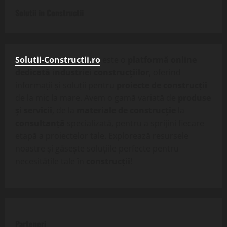
Solutii in Constructii
Solutii-Constructii.ro
este o
platformă online
dedicată industriei construcțiilor
, oferind
informații și soluții pentru
proiecte de construcții
de la mic la mare. Avem o gamă variată de
produse
și servicii
, de la
materiale de construcție
la
consultanță
specializată, pentru a sprijini fiecare
etapă a proiectelor tale. Explorează resursele
noastre și găsește soluțiile perfecte pentru
necesitățile tale în
construcții
!
Parteneri