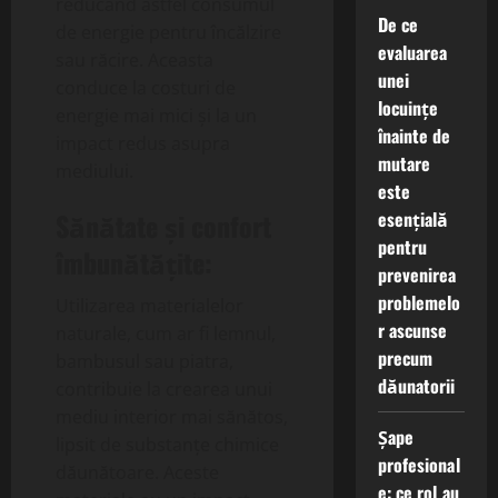
reducând astfel consumul
De ce
de energie pentru încălzire
evaluarea
sau răcire. Aceasta
unei
conduce la costuri de
locuințe
energie mai mici și la un
înainte de
impact redus asupra
mutare
mediului.
este
esențială
Sănătate și confort
pentru
îmbunătățite:
prevenirea
problemelo
Utilizarea materialelor
r ascunse
naturale, cum ar fi lemnul,
precum
bambusul sau piatra,
dăunatorii
contribuie la crearea unui
mediu interior mai sănătos,
Șape
lipsit de substanțe chimice
profesional
dăunătoare. Aceste
e: ce rol au