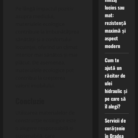
lucios sau
Pe lângă impactul pozitiv
mat:
asupra mediului,
rezistență
materialele ecologice
maximă și
contribuie la îmbunătățirea
aspect
sănătății și a confortului
modern
locuinței, oferind un climat
interior mai sănătos și mai
Cum te
plăcut. De asemenea,
ajută un
materialele ecologice pot
răcitor de
contribui la creșterea
ulei
valorii imobilului.
hidraulic și
pe care să
Concluzie
îl alegi?
Utilizarea materialelor de
Servicii de
construcție ecologice este
curățenie
o alegere responsabilă și
în Oradea
sustenabilă, care