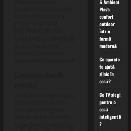
ă Ambient
până la demolarea
Plast:
clădirilor. Optarea pentru
confort
materiale reciclate sau
outdoor
provenite din surse
într-o
regenerabile, precum
formă
lemnul, reduce semnificativ
modernă
emisiile asociate cu
extracția și procesarea
Ce aparate
materialelor convenționale.
te ajută
Consum redus de
zilnic în
casă?
energie:
Ce TV alegi
Materialele ecologice, cum
pentru o
ar fi izolația din lână de
casă
oaie sau fibre vegetale,
inteligentă
contribuie la o mai bună
?
izolare termică a clădirilor,