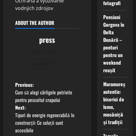
Ochrana a využívanie
fotografi
vodných zdrojov
Pensiuni
ABOUT THE AUTHOR
Gorgova în
Delta
press
Dunării –
ponturi
Administrator
pentru un
weekend
View All Posts
reușit
P
Maramureș
Previous:
autentic:
Cum să alegi cârligele potrivite
o
biserici de
pentru pescuitul crapului
lemn,
Next:
s
mocăniță
Tipuri de energie regenerabilă în
și tradiții
t
construcții: Ce soluții sunt
accesibile