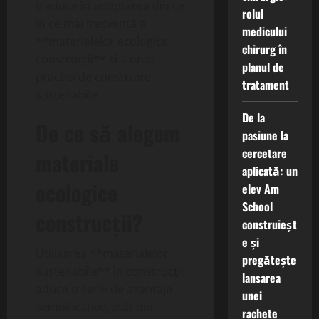
traduce în adoptarea din ce
rolul
în ce mai frecventă a
medicului
**materialelor ecologice
chirurg în
construcții** și a unor
planul de
practici de construire
tratament
sustenabile.
De la
De ce să alegem
pasiune la
cercetare
materiale
aplicată: un
ecologice
elev Am
School
construcții?
construieșt
e și
Utilizarea **materialelor
pregătește
sustenabile** în construcții
lansarea
aduce o serie de avantaje
unei
semnificative, atât din
rachete