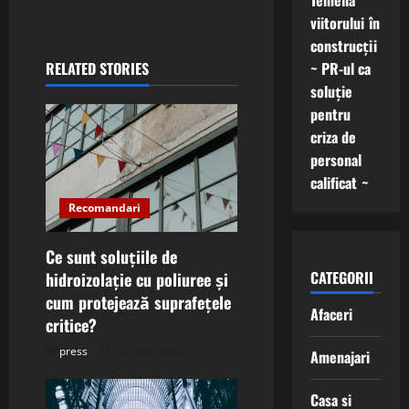
n
Temelia
viitorului în
a
construcții
~ PR-ul ca
RELATED STORIES
v
soluție
i
pentru
criza de
g
personal
calificat ~
a
Recomandari
t
Ce sunt soluțiile de
i
CATEGORII
hidroizolație cu poliuree și
cum protejează suprafețele
o
Afaceri
critice?
n
press
22 iunie 2025
Amenajari
Casa si