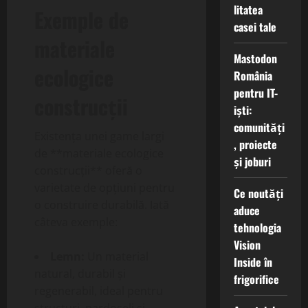
litatea
Exemple de
casei tale
materiale
Mastodon
ecologice
România
pentru IT-
construcții
iști:
comunități
Existența unei game largi
, proiecte
de **materiale ecologice
și joburi
construcții** oferă o
varietate de opțiuni pentru
Ce noutăți
o construire durabilă. Iată
aduce
câteva exemple:
tehnologia
Vision
Lemn:
Un material
Inside în
natural, durabil și
frigorifice
regenerabil, ideal pentru