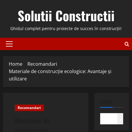
Skip
Solutii Constructii
to
content
Ghidul complet pentru proiecte de succes în construcții!
Primary
Menu
Home
Recomandari
Materiale de construcție ecologice: Avantaje și
utilizare
CAUTĂ
Recomandari
Materiale de
Caută
construcție