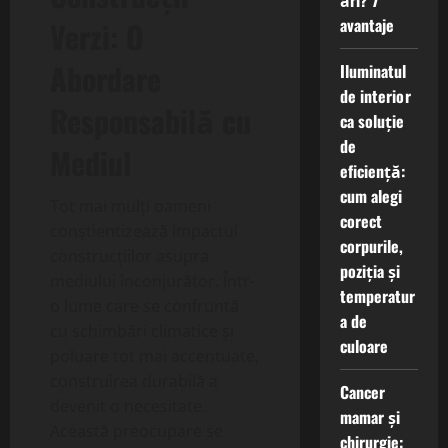
ări? 7
avantaje
Verzi: O
Abordare
Iluminatul
de interior
Responsabilă cu
ca soluție
de
Mediul
eficiență:
cum alegi
Tot mai mulți oameni
corect
conștientizează impactul
corpurile,
construcțiilor asupra
poziția și
mediului înconjurător. Într-
temperatur
o lume care se confruntă
a de
cu schimbări climatice și
culoare
poluare tot mai accentuate,
construirea durabilă a
Cancer
devenit o necesitate.
mamar și
Această preocupare se
chirurgie: