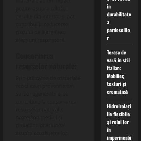
materiale au un impact
în
pozitiv asupra calității
durabilitate
aerului din interior și pot
a
contribui la reducerea
pardoselilo
riscului de alergii sau
r
afecțiuni respiratorii.
Terasa de
Conservarea
vară în stil
resurselor naturale:
italian:
Mobilier,
Prin utilizarea de materiale
texturi și
reciclate și provenite din
cromatică
surse regenerabile, se
contribuie la conservarea
Hidroizolați
resurselor naturale,
ile flexibile
protejând mediul și
și rolul lor
reducând presiunea
în
asupra ecosistemelor.
impermeabi