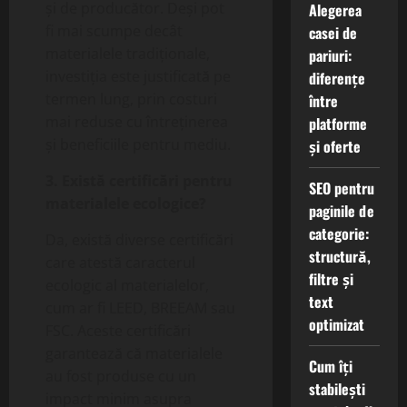
și de producător. Deși pot
Alegerea
fi mai scumpe decât
casei de
materialele tradiționale,
pariuri:
investiția este justificată pe
diferențe
termen lung, prin costuri
între
mai reduse cu întreținerea
platforme
și beneficiile pentru mediu.
și oferte
3. Există certificări pentru
SEO pentru
materialele ecologice?
paginile de
categorie:
Da, există diverse certificări
structură,
care atestă caracterul
filtre și
ecologic al materialelor,
text
cum ar fi LEED, BREEAM sau
optimizat
FSC. Aceste certificări
garantează că materialele
Cum îți
au fost produse cu un
stabilești
impact minim asupra