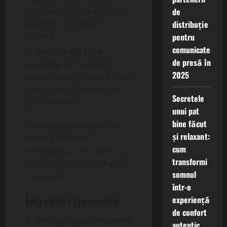
de
respirabil și cu proprietăți
distribuție
excelente de izolare
pentru
termică.
comunicate
Izolație din fibre
de presă în
vegetale:
Un material
2025
natural, biodegradabil și cu
proprietăți excelente de
Secretele
izolare termică.
unui pat
bine făcut
Următoarele secțiuni vor
și relaxant:
explora în detaliu
cum
avantajele și utilizarea
transformi
fiecărui material ecologic în
somnul
construcții.
într-o
Întrebări frecvente
experiență
de confort
1. Unde pot găsi materiale
autentic