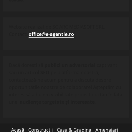
Website realizat de SC ARC MEDIASOFT SRL.
Contact:
office@e-agentie.ro
.
Dacă dorești să
publici un advertorial
captivant
sau un articol
SEO
pe platforma noastră,
contactează-ne acum pentru a discuta despre
oportunitățile noastre de colaborare! Așteptăm cu
interes să aducem vizibilitate proiectului tău în fața
unei
audiențe targetate și interesate
.
Acasă
Constructii
Casa & Gradina
Amenajari