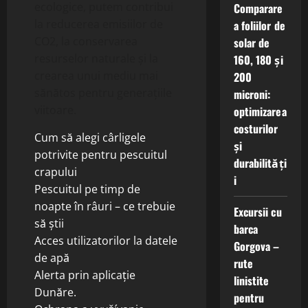
ecologice, putem contribui
Comparare
la reducerea emisiilor de
a foliilor de
CO2, la conservarea
solar de
resurselor naturale și la
160, 180 și
crearea unui mediu mai
200
sănătos pentru generațiile
microni:
viitoare.
optimizarea
costurilor
Cum să alegi cârligele
și
potrivite pentru pescuitul
durabilități
crapului
i
Pescuitul pe timp de
noapte în râuri – ce trebuie
Excursii cu
să știi
barca
Acces utilizatorilor la datele
Gorgova –
de apă
rute
Alerta prin aplicație
linistite
Dunăre.
pentru