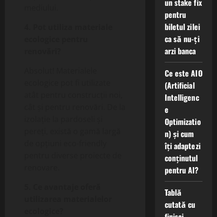
un stake fix
mediului.
pentru
biletul zilei
4. Pot utiliza materiale
ca să nu-ți
ecologice pentru
arzi banca
renovări?
Absolut! Materialele
Ce este AIO
ecologice pot fi utilizate
(Artificial
atât pentru construcții noi,
Intelligenc
cât și pentru renovări. De la
e
izolație la pardoseli și
Optimizatio
pereți, există o gamă largă
n) și cum
de opțiuni eco-friendly
îți adaptezi
pentru diverse proiecte de
conținutul
renovare.
pentru AI?
5. Ce avantaje oferă
Tablă
utilizarea materialelor
cutată cu
ecologice?
finisaj