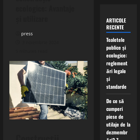
ecologice: Avantaje
și utilizare
ARTICOLE
RECENTE
press
Toaletele
3 noiembrie 2024
publice și
5 minutes read
ecologice:
reglement
ări legale
și
standarde
De ce să
cumperi
piese de
utilaje de la
dezmembr
Construcții