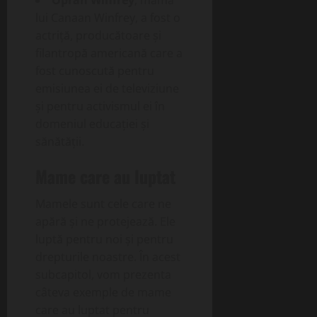
Oprah Winfrey
, mama
lui Canaan Winfrey, a fost o
actriță, producătoare și
filantropă americană care a
fost cunoscută pentru
emisiunea ei de televiziune
și pentru activismul ei în
domeniul educației și
sănătății.
Mame care au luptat
Mamele sunt cele care ne
apără și ne protejează. Ele
luptă pentru noi și pentru
drepturile noastre. În acest
subcapitol, vom prezenta
câteva exemple de mame
care au luptat pentru