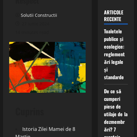
Respect
ARTICOLE
Solutii Constructii
RECENTE
27 iunie 2024
Toaletele
14 minutes read
publice și
ecologice:
reglement
ări legale
și
standarde
De ce să
cumperi
piese de
Cuprins
utilaje de la
dezmembr
ări? 7
Istoria Zilei Mamei de 8
Martie