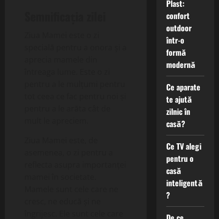
Plast:
Semnificația zilei
confort
outdoor
Ziua Mamei este o zi
într-o
specială pentru a onora și a
formă
aprecia mamele din
modernă
întreaga lume. Este o zi
pentru a le mulțumi pentru
Ce aparate
tot ceea ce fac pentru noi și
te ajută
pentru a le arăta cât de
zilnic în
mult le apreciem.
casă?
Ziua Mamei este, de
Ce TV alegi
asemenea, o zi pentru a
pentru o
reflecta asupra importanței
casă
mamei în societate.
inteligentă
Mamele sunt cele care ne
?
cresc, ne educă și ne
îngrijesc. Ele sunt cele care
De ce