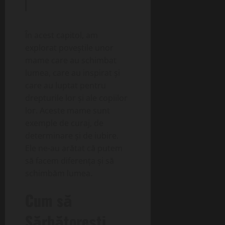
În acest capitol, am
explorat poveștile unor
mame care au schimbat
lumea, care au inspirat și
care au luptat pentru
drepturile lor și ale copiilor
lor. Aceste mame sunt
exemple de curaj, de
determinare și de iubire.
Ele ne-au arătat că putem
să facem diferența și să
schimbăm lumea.
Cum să
Sărbătorești