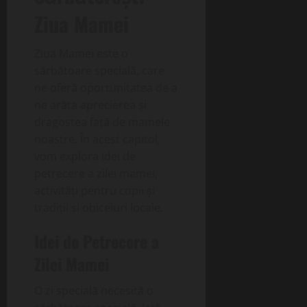
Ziua Mamei
Ziua Mamei este o
sărbătoare specială, care
ne oferă oportunitatea de a
ne arăta aprecierea și
dragostea față de mamele
noastre. În acest capitol,
vom explora idei de
petrecere a zilei mamei,
activități pentru copii și
tradiții și obiceiuri locale.
Idei de Petrecere a
Zilei Mamei
O zi specială necesită o