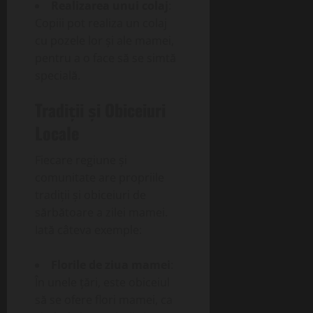
Realizarea unui colaj
:
Copiii pot realiza un colaj
cu pozele lor și ale mamei,
pentru a o face să se simtă
specială.
Tradiții și Obiceiuri
Locale
Fiecare regiune și
comunitate are propriile
tradiții și obiceiuri de
sărbătoare a zilei mamei.
Iată câteva exemple:
Florile de ziua mamei
:
În unele țări, este obiceiul
să se ofere flori mamei, ca