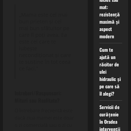
mat:
rezistență
„Mama este cel mai
bun prieten și cel
maximă și
mai bun sfătuitor pe
aspect
care îl poți avea. Ea
modern
este cel care te
iubește
Cum te
necondiționat și care
ajută un
te susține în tot ceea
răcitor de
ce faci.”
ulei
hidraulic și
pe care să
Intrebari/Raspunsuri:
îl alegi?
Mituri sau Realitate?
Servicii de
O întrebare frecventă este
curățenie
dacă ziua mamei este doar
în Oradea
o zi comercială sau o zi cu
intervenții