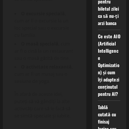
pentru
biletul zilei
O excursie specială
,
ca să nu-ți
cum ar fi o excursie la un
arzi banca
loc special sau o excursie
cu familia.
Ce este AIO
(Artificial
O masă specială
, cum
Intelligenc
ar fi o cină la un restaurant
e
sau o masă gătită de tine.
Optimizatio
O activitate relaxantă
,
n) și cum
cum ar fi un masaj sau o
îți adaptezi
sesiune de yoga.
conținutul
pentru AI?
În afară de aceste idei,
puteți să vă gândiți la alte
Tablă
activități care să le facă să
cutată cu
se simtă speciale și iubite.
finisaj
lucios sau