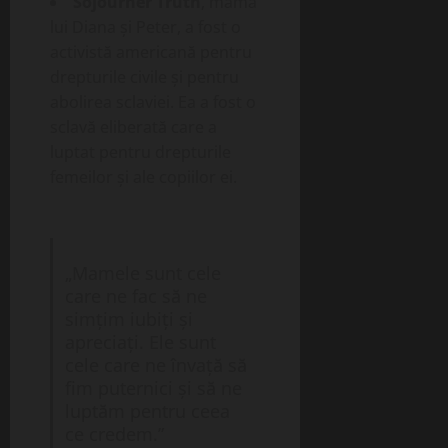
Sojourner Truth
, mama
lui Diana și Peter, a fost o
activistă americană pentru
drepturile civile și pentru
abolirea sclaviei. Ea a fost o
sclavă eliberată care a
luptat pentru drepturile
femeilor și ale copiilor ei.
„Mamele sunt cele
care ne fac să ne
simțim iubiți și
apreciați. Ele sunt
cele care ne învață să
fim puternici și să ne
luptăm pentru ceea
ce credem.”