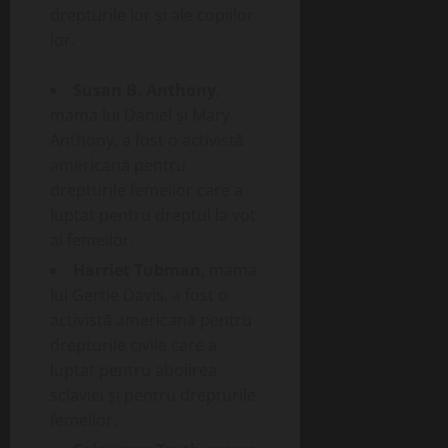
drepturile lor și ale copiilor
lor.
Susan B. Anthony
,
mama lui Daniel și Mary
Anthony, a fost o activistă
americană pentru
drepturile femeilor care a
luptat pentru dreptul la vot
al femeilor.
Harriet Tubman
, mama
lui Gertie Davis, a fost o
activistă americană pentru
drepturile civile care a
luptat pentru abolirea
sclaviei și pentru drepturile
femeilor.