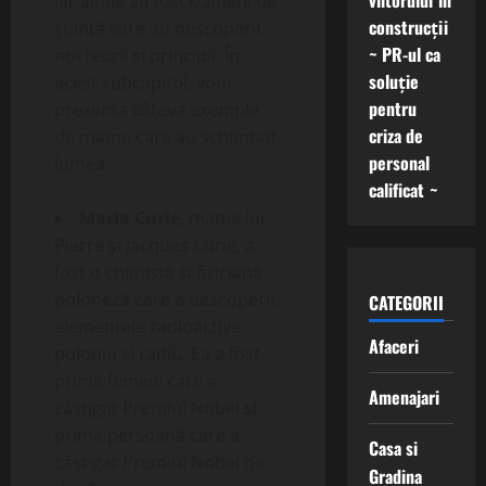
viitorului în
iar altele au fost oameni de
construcții
știință care au descoperit
~ PR-ul ca
noi teorii și principii. În
soluție
acest subcapitol, vom
pentru
prezenta câteva exemple
criza de
de mame care au schimbat
personal
lumea.
calificat ~
Maria Curie
, mama lui
Pierre și Jacques Curie, a
fost o chimistă și fiziciană
poloneză care a descoperit
CATEGORII
elementele radioactive
Afaceri
poloniu și radiu. Ea a fost
prima femeie care a
Amenajari
câștigat Premiul Nobel și
prima persoană care a
Casa si
câștigat Premiul Nobel de
Gradina