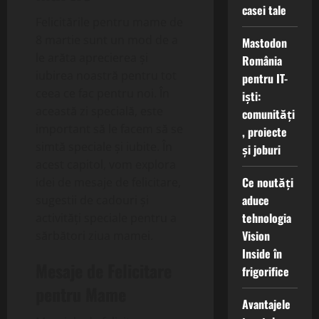
casei tale
Felicitările pentru mame de
8 martie sunt un mod de a
Mastodon
le arăta aprecierea și
România
iubirea noastră pentru tot
pentru IT-
ceea ce fac pentru noi. În
iști:
această zi specială, este
comunități
important să le facem să se
, proiecte
simtă speciale și iubite. În
și joburi
acest capitol, vom explora
Ce noutăți
idei de mesaje de felicitare,
aduce
sugestii de cadouri și
tehnologia
activități speciale pentru a
Vision
sărbători ziua mamei.
Inside în
Mesaje de Felicitare
frigorifice
pentru Mame
Avantajele