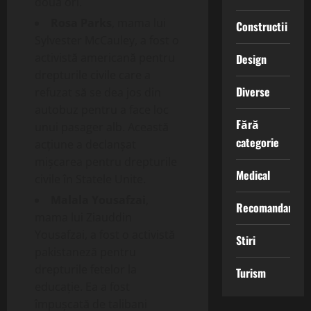
două ori.
Rosa Parks
, mama lui
Constructii
Sylvester McCauley, a fost o
activistă americană pentru
Design
drepturile civile care a
Diverse
refuzat să se dea jos din
autobuz pentru a face loc
Fără
unui pasager alb. Această
categorie
acțiune a declanșat
mișcarea pentru drepturile
Medical
civile în Statele Unite.
Malala Yousafzai
,
Recomandari
mama lui Ziauddin
Yousafzai, a fost o activistă
Stiri
pakistaneză pentru
drepturile fetelor la
Turism
educație. Ea a fost
împușcată de talibani