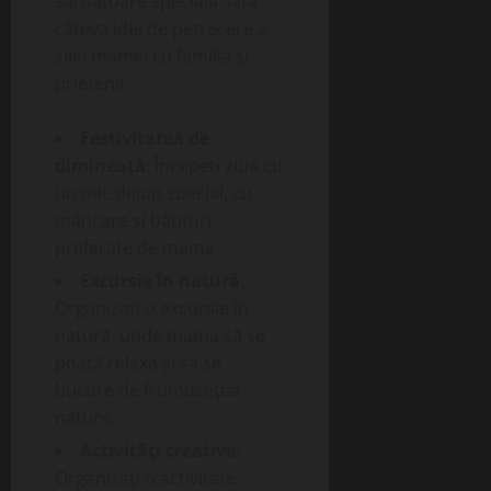
sărbătoare specială. Iată
câteva idei de petrecere a
zilei mamei cu familia și
prietenii:
Festivitatea de
dimineață
: Începeți ziua cu
un mic dejun special, cu
mâncare și băuturi
preferate de mama.
Excursie în natură
:
Organizați o excursie în
natură, unde mama să se
poată relaxa și să se
bucure de frumusețea
naturii.
Activități creative
:
Organizați o activitate