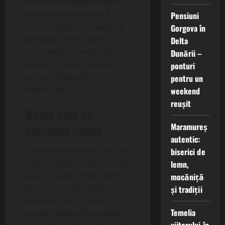
semnificativ asupra lumii și
asupra vieții noastre. În
Pensiuni
acest capitol, vom explora
Gorgova în
poveștile unor mame care
Delta
au schimbat lumea, care au
Dunării –
inspirat și care au luptat
ponturi
pentru drepturile lor și ale
pentru un
copiilor lor.
weekend
reușit
Mame care au
Maramureș
schimbat lumea
autentic:
Există multe mame care au
biserici de
avut un impact semnificativ
lemn,
asupra lumii. Unele dintre
mocăniță
ele au fost lideri politici,
și tradiții
altele au fost activiste
Temelia
pentru drepturile omului,