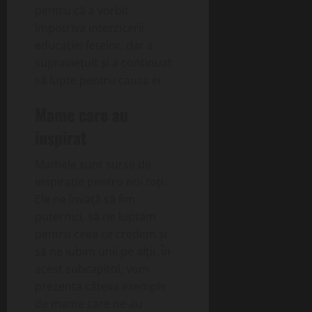
pentru că a vorbit
împotriva interzicerii
educației fetelor, dar a
supraviețuit și a continuat
să lupte pentru cauza ei.
Mame care au
inspirat
Mamele sunt surse de
inspirație pentru noi toți.
Ele ne învață să fim
puternici, să ne luptăm
pentru ceea ce credem și
să ne iubim unii pe alții. În
acest subcapitol, vom
prezenta câteva exemple
de mame care ne-au