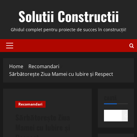
Skip
Solutii Constructii
to
content
Ghidul complet pentru proiecte de succes în construcții!
Primary
Menu
Home
Recomandari
Sărbătorește Ziua Mamei cu Iubire și Respect
CAUTĂ
Recomandari
Sărbătorește Ziua
Caută
Mamei cu Iubire și