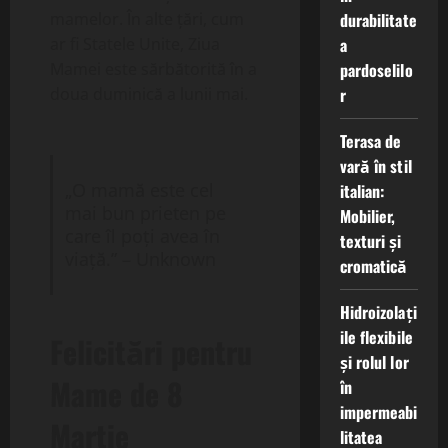
durabilitate
mamelor. În alte țări, cum
a
ar fi Statele Unite, Ziua
pardoselilo
Mamei este sărbătorită în a
r
doua duminică a lunii mai.
Terasa de
vară în stil
„O mamă este cel
italian:
mai bun prieten pe
Mobilier,
care îl poți avea în
texturi și
viață.” – Unknown
cromatică
Hidroizolați
ile flexibile
Felicitări pentru
și rolul lor
Mame de 8
în
impermeabi
Martie
litatea