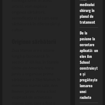
întreaga lume. În acest
medicului
articol, vom explora
chirurg în
originea sărbătorii,
planul de
semnificația ei și cum este
tratament
sărbătorită în diferite țări și
culturi.
De la
pasiune la
Originea sărbătorii
cercetare
aplicată: un
Ziua Mamei are o istorie
elev Am
lungă și fascinantă. În
School
secolul al XIX-lea, în Statele
construieșt
Unite ale Americii, Anna
e și
Jarvis a organizat prima
pregătește
sărbătoare a Zilei Mamei, în
lansarea
memoria mamei sale, Ann
unei
Reeves Jarvis. Anna a fost
rachete
inspirată de activitatea
mamei sale, care a fost o