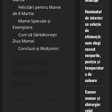
avantaje
Felicitări pentru Mame
Iluminatul
de 8 Martie
de interior
Mame Speciale și
ca soluție
Exemplare
de
Cum să Sărbătorești
eficiență:
Ziua Mamei
cum alegi
Concluzii și Mulțumiri
corect
corpurile,
Istoria Zilei
poziția și
temperatur
Mamei de 8
a de
culoare
Martie
Cancer
Ziua Mamei, sărbătorită pe
mamar și
8 martie, este o zi specială
chirurgie:
dedicată mamelor din
rolul