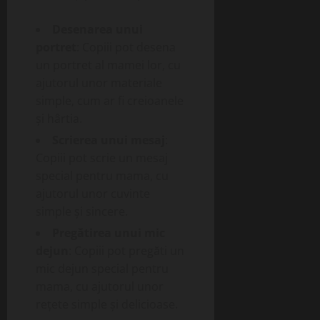
Desenarea unui
portret
: Copiii pot desena
un portret al mamei lor, cu
ajutorul unor materiale
simple, cum ar fi creioanele
și hârtia.
Scrierea unui mesaj
:
Copiii pot scrie un mesaj
special pentru mama, cu
ajutorul unor cuvinte
simple și sincere.
Pregătirea unui mic
dejun
: Copiii pot pregăti un
mic dejun special pentru
mama, cu ajutorul unor
rețete simple și delicioase.