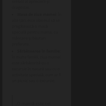
simbol al aprecierii și
dragostei.
Masa de ziua mamei
: În
alte țări, este obiceiul să se
pregătească o masă
specială pentru mama, cu
mâncare și băuturi
preferate.
Sărbătoarea în familie
:
În multe familii, ziua mamei
este sărbătorită cu o
excursie în natură sau cu o
activitate specială, cum ar fi
un picnic sau o excursie.
„O mamă este cel