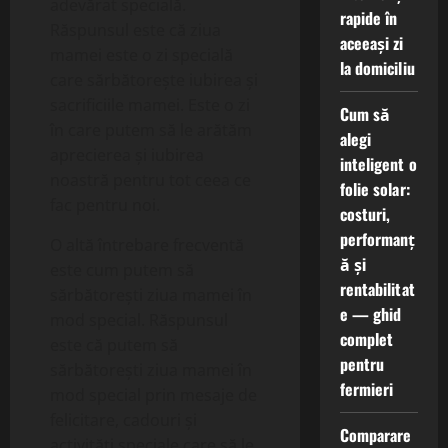
adevărat specială.
rapide în
Răspunsul este că ziua
aceeași zi
mamei este o zi specială
la domiciliu
care sărbătorește iubirea și
sacrificiile mamei. Este o zi
Cum să
în care putem să le arătăm
alegi
aprecierea și iubirea
inteligent o
noastră pentru tot ceea ce
folie solar:
fac pentru noi.
costuri,
performanț
O altă întrebare frecventă
ă și
este cum putem să
rentabilitat
sărbătorești ziua mamei în
e — ghid
mod special. Răspunsul
complet
este că putem să
pentru
sărbătorești ziua mamei în
fermieri
mod special prin mesaje de
felicitare, cadouri și
Comparare
activități speciale care să le