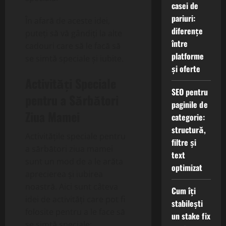
casei de
pariuri:
În afară de aceste idei,
diferențe
puteți să vă gândiți la alte
între
cadouri care să le facă să
platforme
se simtă speciale și iubite.
și oferte
Activități Speciale
SEO pentru
pentru a Sărbători
paginile de
Ziua Mamei
categorie:
structură,
Activitățile speciale pentru
filtre și
a sărbători ziua mamei
text
sunt un mod de a le arăta
optimizat
aprecierea și iubirea
noastră. Aici sunt câteva
Cum îți
idei de activități care pot fi
stabilești
folosite pentru a le face să
un stake fix
se simtă speciale: