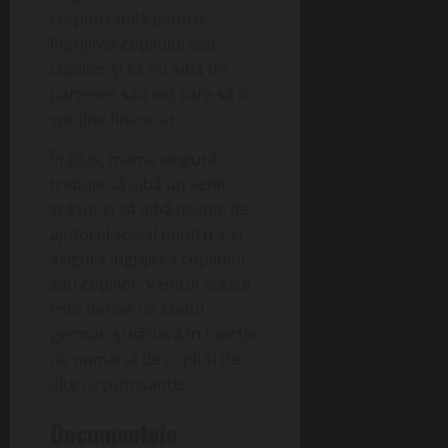
responsabilă pentru
îngrijirea copilului sau
copiilor și să nu aibă un
partener sau soț care să o
sprijine financiar.
În plus, mama singură
trebuie să aibă un venit
scăzut și să aibă nevoie de
ajutorul social pentru a-și
asigura îngrijirea copilului
sau copiilor. Venitul scăzut
este definit de statul
german și variază în funcție
de numărul de copii și de
alte circumstanțe.
Documentele