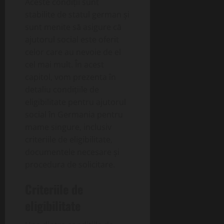
Aceste condiții sunt
stabilite de statul german și
sunt menite să asigure că
ajutorul social este oferit
celor care au nevoie de el
cel mai mult. În acest
capitol, vom prezenta în
detaliu condițiile de
eligibilitate pentru ajutorul
social în Germania pentru
mame singure, inclusiv
criteriile de eligibilitate,
documentele necesare și
procedura de solicitare.
Criteriile de
eligibilitate