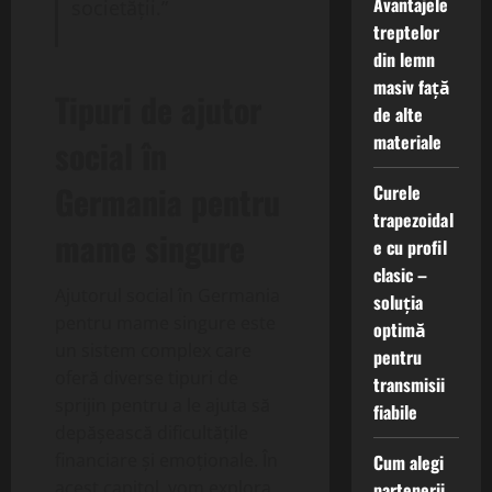
Avantajele
societății.”
treptelor
din lemn
masiv față
Tipuri de ajutor
de alte
materiale
social în
Germania pentru
Curele
trapezoidal
mame singure
e cu profil
clasic –
Ajutorul social în Germania
soluția
pentru mame singure este
optimă
un sistem complex care
pentru
oferă diverse tipuri de
transmisii
sprijin pentru a le ajuta să
fiabile
depășească dificultățile
financiare și emoționale. În
Cum alegi
acest capitol, vom explora
partenerii