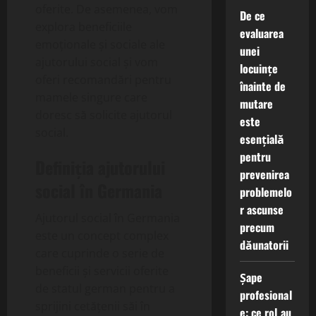
oferite. De asemenea, vom
De ce
explora beneficiile
evaluarea
emoționale și sociale ale
unei
ajutorului social și vom
locuințe
oferi recomandări pentru
înainte de
mamele singure care
mutare
doresc să solicite ajutorul
este
social.
esențială
pentru
Definiția ajutorului
prevenirea
social în Germania
problemelo
r ascunse
Ajutorul social în Germania
precum
este un concept complex
dăunatorii
care cuprinde o serie de
beneficii și servicii oferite
Șape
de statul german pentru a
profesional
sprijini cetățenii săi în
e: ce rol au