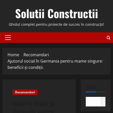
Skip
Solutii Constructii
to
content
Ghidul complet pentru proiecte de succes în construcții!
Primary
Menu
Home
Recomandari
Ajutorul social în Germania pentru mame singure:
beneficii și condiții.
CAUTĂ
Recomandari
Ajutorul social în
Caută
Germania pentru