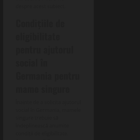
despre acest subiect.
Condițiile de
eligibilitate
pentru ajutorul
social în
Germania pentru
mame singure
Înainte de a solicita ajutorul
social în Germania, mamele
singure trebuie să
îndeplinească anumite
condiții de eligibilitate.