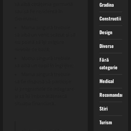
să aibă cetățenia germană
Gradina
sau să fie rezidentă în
Constructii
Germania;
Mama singură trebuie
Design
să aibă un venit scăzut și să
nu poată să își asigure
Diverse
nevoile de bază;
Mama singură trebuie
Fără
să aibă un copil în îngrijire;
categorie
Mama singură trebuie
Medical
să fie dispusă să participe
la programele de integrare
Recomandari
și să își îmbunătățească
situația financiară.
Stiri
Turism