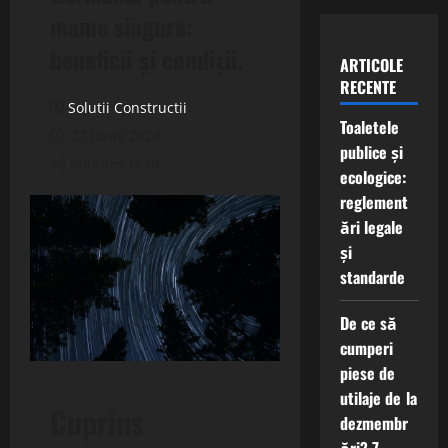
mame singure:
beneficii și condiții.
ARTICOLE
RECENTE
Solutii Constructii
Toaletele
27 iunie 2024
publice și
15 minutes read
ecologice:
reglement
ări legale
și
standarde
De ce să
cumperi
piese de
utilaje de la
Cuprins
dezmembr