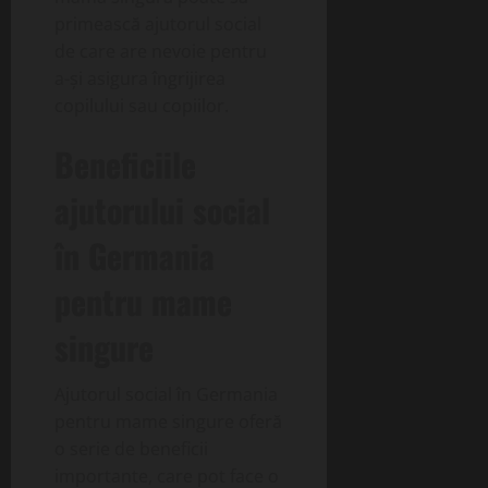
primească ajutorul social
de care are nevoie pentru
a-și asigura îngrijirea
copilului sau copiilor.
Beneficiile
ajutorului social
în Germania
pentru mame
singure
Ajutorul social în Germania
pentru mame singure oferă
o serie de beneficii
importante, care pot face o