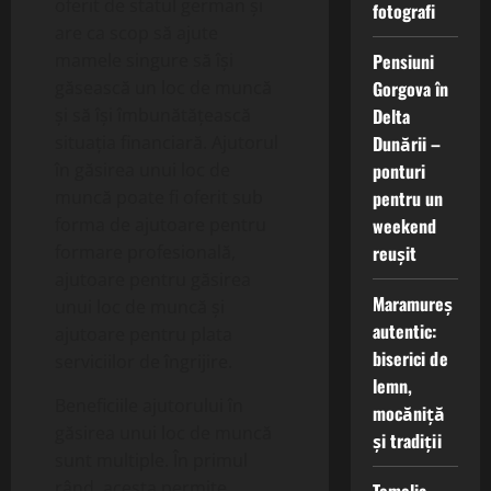
oferit de statul german și
fotografi
are ca scop să ajute
Pensiuni
mamele singure să își
Gorgova în
găsească un loc de muncă
Delta
și să își îmbunătățească
Dunării –
situația financiară. Ajutorul
ponturi
în găsirea unui loc de
pentru un
muncă poate fi oferit sub
weekend
forma de ajutoare pentru
reușit
formare profesională,
ajutoare pentru găsirea
Maramureș
unui loc de muncă și
autentic:
ajutoare pentru plata
biserici de
serviciilor de îngrijire.
lemn,
Beneficiile ajutorului în
mocăniță
găsirea unui loc de muncă
și tradiții
sunt multiple. În primul
rând, acesta permite