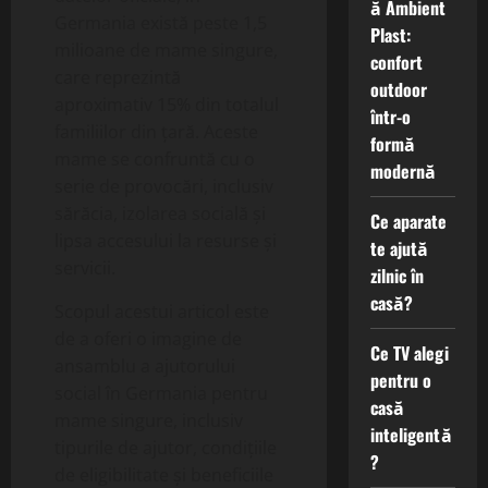
ă Ambient
Germania există peste 1,5
Plast:
milioane de mame singure,
confort
care reprezintă
outdoor
aproximativ 15% din totalul
într-o
familiilor din țară. Aceste
formă
mame se confruntă cu o
modernă
serie de provocări, inclusiv
sărăcia, izolarea socială și
Ce aparate
lipsa accesului la resurse și
te ajută
servicii.
zilnic în
casă?
Scopul acestui articol este
de a oferi o imagine de
Ce TV alegi
ansamblu a ajutorului
pentru o
social în Germania pentru
casă
mame singure, inclusiv
inteligentă
tipurile de ajutor, condițiile
?
de eligibilitate și beneficiile