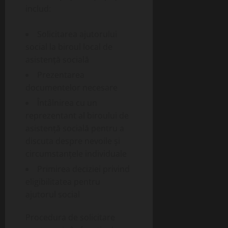
includ:
Solicitarea ajutorului
social la biroul local de
asistență socială
Prezentarea
documentelor necesare
Întâlnirea cu un
reprezentant al biroului de
asistență socială pentru a
discuta despre nevoile și
circumstanțele individuale
Primirea deciziei privind
eligibilitatea pentru
ajutorul social
Procedura de solicitare