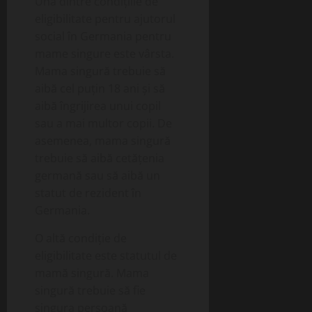
Una dintre condițiile de
eligibilitate pentru ajutorul
social în Germania pentru
mame singure este vârsta.
Mama singură trebuie să
aibă cel puțin 18 ani și să
aibă îngrijirea unui copil
sau a mai multor copii. De
asemenea, mama singură
trebuie să aibă cetățenia
germană sau să aibă un
statut de rezident în
Germania.
O altă condiție de
eligibilitate este statutul de
mamă singură. Mama
singură trebuie să fie
singura persoană