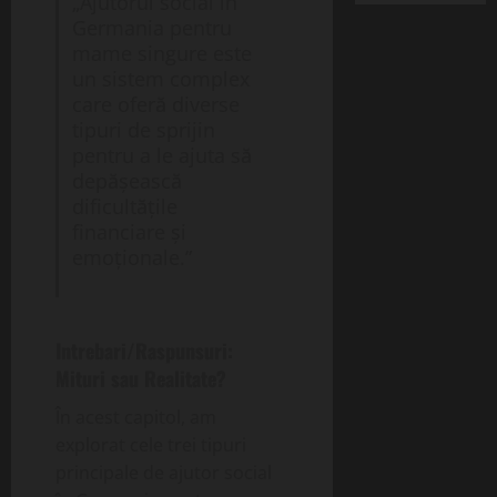
„Ajutorul social în
Germania pentru
mame singure este
un sistem complex
care oferă diverse
tipuri de sprijin
pentru a le ajuta să
depășească
dificultățile
financiare și
emoționale.”
Intrebari/Raspunsuri:
Mituri sau Realitate?
În acest capitol, am
explorat cele trei tipuri
principale de ajutor social