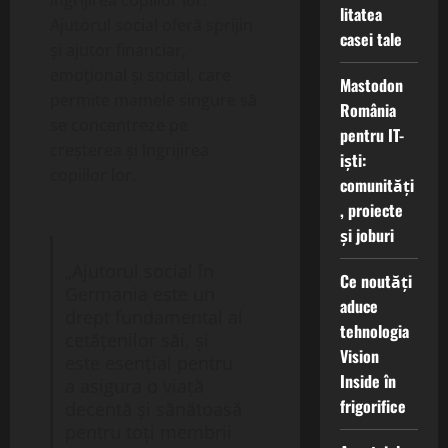
îngrijirea copiilor lor.
litatea
Ajutorul social oferă sprijin
casei tale
și ajutor financiar,
emoțional și social, care
Mastodon
permite mamele singure să
România
se concentreze pe
pentru IT-
creșterea și îngrijirea
iști:
copiilor lor.
comunități
, proiecte
și joburi
„Ajutorul social în
Ce noutăți
Germania este un
aduce
drept fundamental al
tehnologia
cetățenilor săi, și
Vision
este esențial pentru
Inside în
a asigura o viață
frigorifice
decentă și sănătoasă
pentru toți membrii