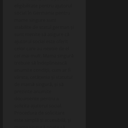
eligibilitate pentru ajutorul
social în Germania pentru
mame singure sunt
stabilite de statul german și
sunt menite să asigure că
ajutorul social este oferit
celor care au nevoie de el
cel mai mult. Mama singură
trebuie să îndeplinească
anumite condiții, cum ar fi
vârsta, cetățenia și statutul
de mamă singură, și să
prezinte anumite
documente pentru a
solicita ajutorul social.
Procedura de solicitare
este simplă și accesibilă, și
mama singură poate să