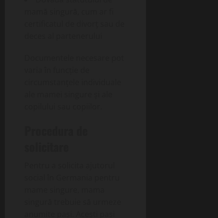
mamă singură, cum ar fi
certificatul de divorț sau de
deces al partenerului
Documentele necesare pot
varia în funcție de
circumstanțele individuale
ale mamei singure și ale
copilului sau copiilor.
Procedura de
solicitare
Pentru a solicita ajutorul
social în Germania pentru
mame singure, mama
singură trebuie să urmeze
anumite pași. Acești pași