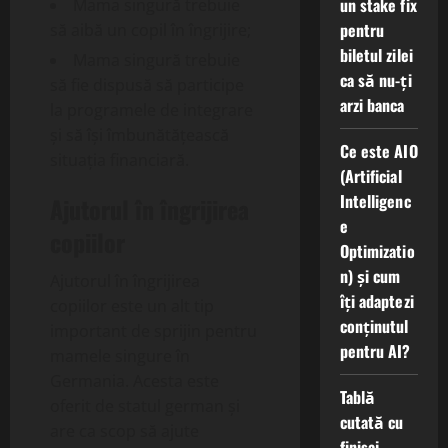
un stake fix
Mama singură trebuie
pentru
să aibă un copil în îngrijire;
biletul zilei
Mama singură trebuie
ca să nu-ți
să fie dispusă să participe
arzi banca
la programele de integrare
și să își îmbunătățească
Ce este AIO
situația financiară.
(Artificial
Intelligenc
Ajutorul în îngrijirea
e
copiilor
Optimizatio
n) și cum
Ajutorul în îngrijirea
îți adaptezi
copiilor este un alt tip
conținutul
important de sprijin pentru
pentru AI?
mamele singure în
Germania. Acesta este
Tablă
oferit de statul german și
cutată cu
are ca scop să ajute
finisaj