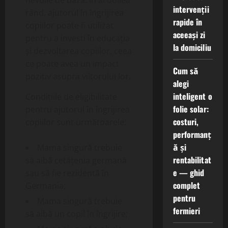
nevoile de bază. În al doilea
intervenții
rând, ajutorul în îngrijirea
rapide în
copiilor poate fi utilizat
aceeași zi
pentru a investi în educația
la domiciliu
și dezvoltarea copiilor, ceea
ce poate avea un impact
Cum să
pozitiv asupra viitorului lor.
alegi
inteligent o
Condițiile de eligibilitate
folie solar:
pentru ajutorul în îngrijirea
costuri,
copiilor sunt următoarele:
performanț
ă și
Mama singură trebuie
rentabilitat
să aibă cetățenia germană
e — ghid
sau să fie rezidentă în
complet
Germania;
pentru
Mama singură trebuie
fermieri
să aibă un copil în îngrijire;