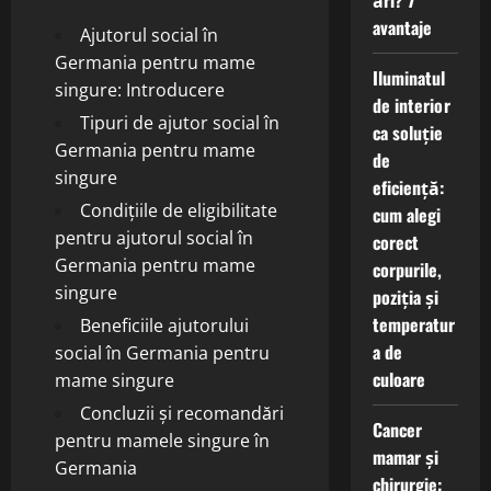
ări? 7
avantaje
Ajutorul social în
Germania pentru mame
Iluminatul
singure: Introducere
de interior
Tipuri de ajutor social în
ca soluție
Germania pentru mame
de
singure
eficiență:
Condițiile de eligibilitate
cum alegi
pentru ajutorul social în
corect
Germania pentru mame
corpurile,
singure
poziția și
temperatur
Beneficiile ajutorului
a de
social în Germania pentru
culoare
mame singure
Concluzii și recomandări
Cancer
pentru mamele singure în
mamar și
Germania
chirurgie: