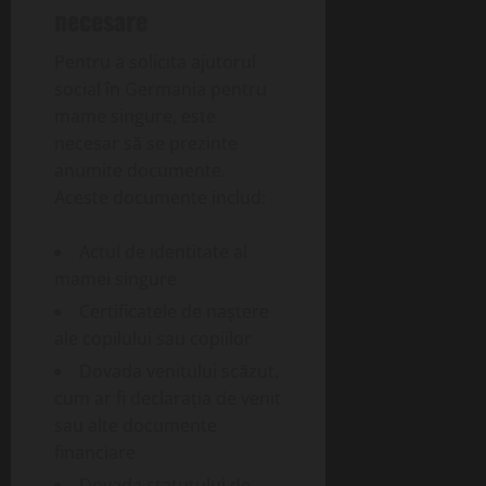
necesare
Pentru a solicita ajutorul
social în Germania pentru
mame singure, este
necesar să se prezinte
anumite documente.
Aceste documente includ:
Actul de identitate al
mamei singure
Certificatele de naștere
ale copilului sau copiilor
Dovada venitului scăzut,
cum ar fi declarația de venit
sau alte documente
financiare
Dovada statutului de