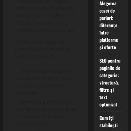
financiar poate fi utilizat
Alegerea
pentru a investi în educația
casei de
și dezvoltarea copiilor, ceea
pariuri:
ce poate avea un impact
diferențe
pozitiv asupra viitorului lor.
între
platforme
Condițiile de eligibilitate
și oferte
pentru ajutorul financiar
sunt următoarele:
SEO pentru
paginile de
Mama singură trebuie
categorie:
să aibă cetățenia germană
structură,
sau să fie rezidentă în
filtre și
Germania;
text
Mama singură trebuie
optimizat
să aibă un venit scăzut și să
nu poată să își asigure
Cum îți
nevoile de bază;
stabilești