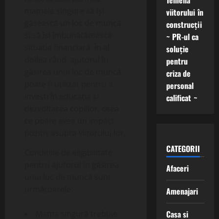
Temelia
mamele singure să își
viitorului în
găsească un loc de muncă
construcții
și să își îmbunătățească
~ PR-ul ca
situația financiară. În al
soluție
doilea rând, ajutorul în
pentru
găsirea unui loc de muncă
criza de
poate fi utilizat pentru a
personal
investi în educația și
calificat ~
dezvoltarea copiilor, ceea
ce poate avea un impact
pozitiv asupra viitorului lor.
CATEGORII
Condițiile de eligibilitate
pentru ajutorul în găsirea
Afaceri
unui loc de muncă sunt
următoarele:
Amenajari
Casa si
Mama singură trebuie