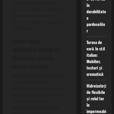
nevoie. Acesta include
în
ajutorul financiar, ajutorul
durabilitate
în îngrijirea copiilor și
a
ajutorul în găsirea unui loc
pardoselilo
de muncă.
r
Importanța
Terasa de
ajutorului social în
vară în stil
italian:
Germania pentru
Mobilier,
mame singure
texturi și
cromatică
Ajutorul social în Germania
este esențial pentru
Hidroizolați
mamele singure, deoarece
ile flexibile
acestea se confruntă cu o
și rolul lor
serie de provocări și
în
dificultăți în creșterea și
impermeabi