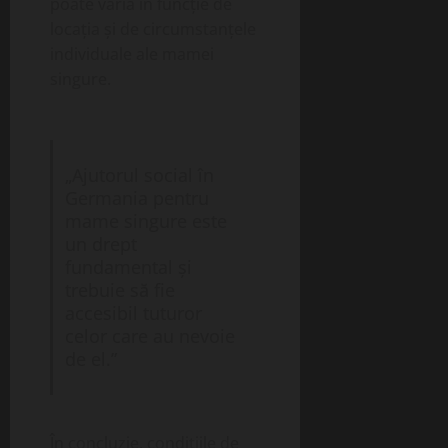
poate varia în funcție de
locația și de circumstanțele
individuale ale mamei
singure.
„Ajutorul social în
Germania pentru
mame singure este
un drept
fundamental și
trebuie să fie
accesibil tuturor
celor care au nevoie
de el.”
În concluzie, condițiile de