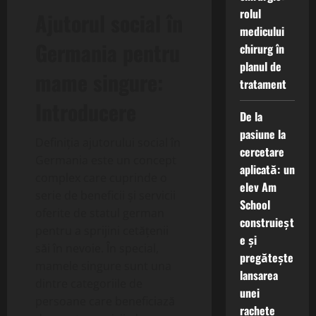
rolul
Ajutorul social în
medicului
Germania pentru
chirurg în
planul de
mame singure:
tratament
Introducere
De la
pasiune la
Definiția ajutorului social în
cercetare
Germania este un concept
aplicată: un
complex care cuprinde o
elev Am
serie de beneficii și servicii
School
oferite de statul german
construieșt
pentru a sprijini cetățenii
e și
săi în nevoie. În special,
pregătește
mamele singure sunt una
lansarea
dintre categoriile de
unei
persoane care beneficiază
rachete