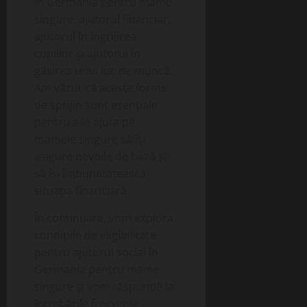
în Germania pentru mame
singure: ajutorul financiar,
ajutorul în îngrijirea
copiilor și ajutorul în
găsirea unui loc de muncă.
Am văzut că aceste forme
de sprijin sunt esențiale
pentru a le ajuta pe
mamele singure să își
asigure nevoile de bază și
să își îmbunătățească
situația financiară.
În continuare, vom explora
condițiile de eligibilitate
pentru ajutorul social în
Germania pentru mame
singure și vom răspunde la
întrebările frecvente