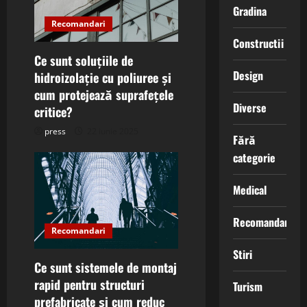
g
Gradina
Recomandari
a
Constructii
t
Ce sunt soluțiile de
Design
hidroizolație cu poliuree și
i
cum protejează suprafețele
Diverse
critice?
o
press
22 iunie 2025
Fără
n
categorie
Medical
Recomandari
Recomandari
Stiri
Ce sunt sistemele de montaj
rapid pentru structuri
Turism
prefabricate și cum reduc