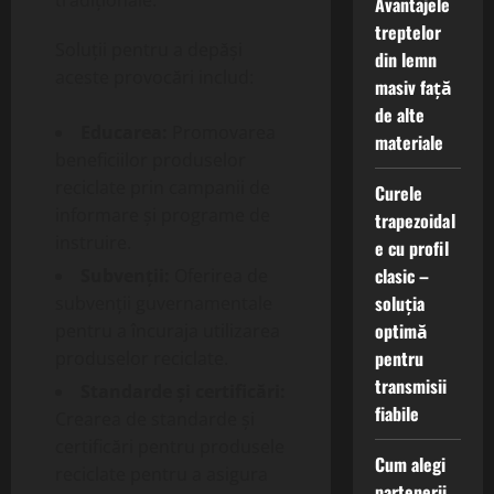
tradiționale.
Avantajele
treptelor
Soluții pentru a depăși
din lemn
aceste provocări includ:
masiv față
de alte
Educarea:
Promovarea
materiale
beneficiilor produselor
reciclate prin campanii de
Curele
informare și programe de
trapezoidal
instruire.
e cu profil
clasic –
Subvenții:
Oferirea de
soluția
subvenții guvernamentale
optimă
pentru a încuraja utilizarea
pentru
produselor reciclate.
transmisii
Standarde și certificări:
fiabile
Crearea de standarde și
certificări pentru produsele
Cum alegi
reciclate pentru a asigura
partenerii