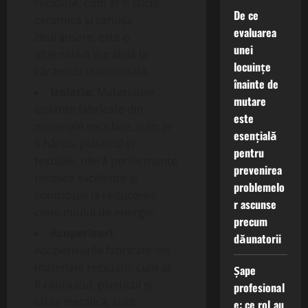
reciclate, cum ar fi sticla,
De ce
ceramica și cenușa
evaluarea
zburătoare, este o
unei
alternativă durabilă la
locuințe
cărămida tradițională.
înainte de
Izolatie:
Materialele
mutare
izolante fabricate din
este
materiale reciclate, cum ar
esențială
fi hârtia, plasticul și
pentru
textilele, oferă performanțe
prevenirea
termice excelente și
problemelo
contribuie la reducerea
r ascunse
consumului de energie.
precum
Acoperisuri:
dăunatorii
Acoperisurile fabricate din
materiale reciclate, cum ar
Șape
fi cauciucul, plasticul și
profesional
tabla metalică, sunt
e: ce rol au