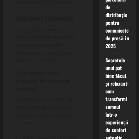
calitatea și performanța.
de
distribuție
Întrebări frecvente
pentru
Aici găsiți răspunsuri la
comunicate
câteva întrebări frecvente
de presă în
legate de produsele din
2025
materiale reciclate pentru
Secretele
construcții durabile:
unui pat
1. Ce beneficii aduc
bine făcut
produsele din materiale
și relaxant:
reciclate?
cum
transformi
Utilizarea produselor din
somnul
materiale reciclate are o
într-o
serie de beneficii majore,
experiență
printre care:
de confort
autentic
Reducerea impactului