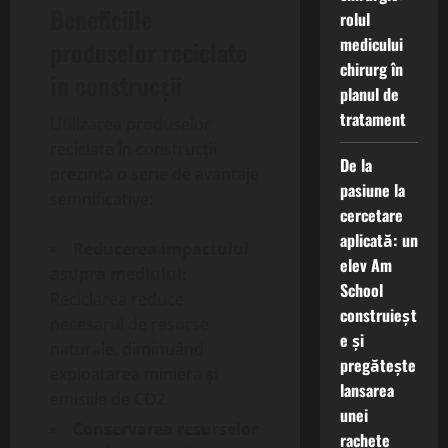
Beneficiile
rolul
medicului
produselor reciclate
chirurg în
în construcții
planul de
tratament
Utilizarea produselor
reciclate în construcții
De la
prezintă o serie de avantaje
pasiune la
semnificative:
cercetare
aplicată: un
Reducerea impactului
elev Am
asupra mediului:
School
Reciclarea reduce
construieșt
necesarul de resurse
e și
naturale, diminuând
pregătește
exploatarea minieră și
lansarea
emisiile de CO2.
unei
Conservarea resurselor
rachete