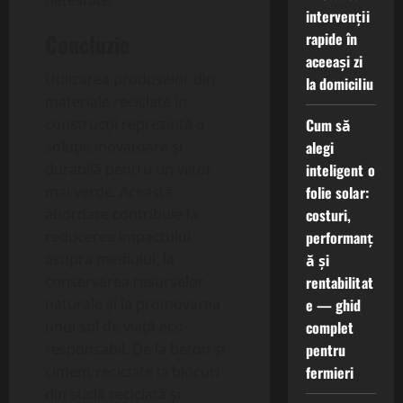
netestate.
intervenții
rapide în
Concluzie
aceeași zi
Utilizarea produselor din
la domiciliu
materiale reciclate în
Cum să
construcții reprezintă o
alegi
soluție inovatoare și
inteligent o
durabilă pentru un viitor
folie solar:
mai verde. Această
costuri,
abordare contribuie la
performanț
reducerea impactului
ă și
asupra mediului, la
rentabilitat
conservarea resurselor
e — ghid
naturale și la promovarea
complet
unui stil de viață eco-
pentru
responsabil. De la beton și
fermieri
ciment reciclate la blocuri
din sticlă reciclată și