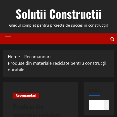
Skip
Solutii Constructii
to
content
Ghidul complet pentru proiecte de succes în construcții!
Primary
Menu
Home
Recomandari
Produse din materiale reciclate pentru construcții
durabile
CAUTĂ
Recomandari
Produse din
Caută
materiale reciclate