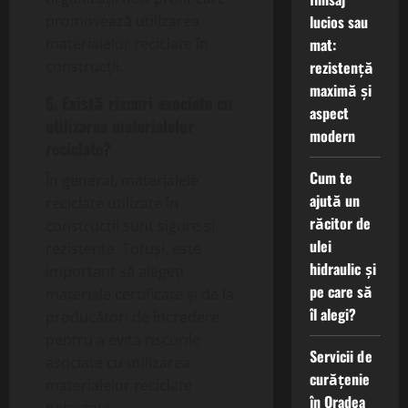
lucios sau
promovează utilizarea
mat:
materialelor reciclate în
rezistență
construcții.
maximă și
5. Există riscuri asociate cu
aspect
utilizarea materialelor
modern
reciclate?
Cum te
În general, materialele
ajută un
reciclate utilizate în
răcitor de
construcții sunt sigure și
ulei
rezistente. Totuși, este
hidraulic și
important să alegeți
pe care să
materiale certificate și de la
îl alegi?
producători de încredere
pentru a evita riscurile
Servicii de
asociate cu utilizarea
curățenie
materialelor reciclate
în Oradea