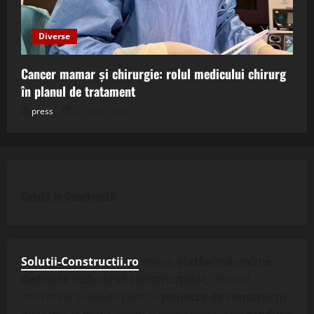
Diverse
Cancer mamar și chirurgie: rolul medicului chirurg
în planul de tratament
press
23 iunie 2026
Solutii in Constructii
Solutii-Constructii.ro
este o
platformă online
dedicată industriei construcțiilor
, oferind
informații și soluții pentru
proiecte de construcții