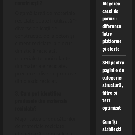
construcții?
Alegerea
casei de
O gamă largă de materiale
pariuri:
reciclate poate fi utilizată în
diferențe
diverse aplicații de
între
construcție, de la beton și
platforme
ciment reciclate la blocuri
și oferte
din sticlă reciclată,
materiale termoizolante
SEO pentru
din materiale reciclate,
paginile de
precum și diverse produse
categorie:
din plastic reciclat.
structură,
filtre și
3. Cum pot identifica
text
produsele din materiale
optimizat
reciclate?
Majoritatea producătorilor
Cum îți
de materiale reciclate
stabilești
etichetează produsele cu