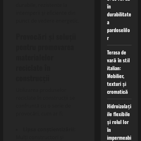
durabile, rezistente la
în
intemperii și eficiente din
durabilitate
punct de vedere energetic.
a
pardoselilo
Provocări și soluții
r
pentru promovarea
Terasa de
materialelor
vară în stil
reciclate în
italian:
Mobilier,
construcții
texturi și
Utilizarea produselor
cromatică
reciclate în construcții se
Hidroizolați
confruntă cu o serie de
ile flexibile
provocări, cum ar fi:
și rolul lor
în
Lipsa conștientizării:
impermeabi
Mulți constructori și