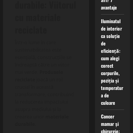
ări? 7
durabile: Viitorul
avantaje
cu materiale
Iluminatul
reciclate
de interior
ca soluție
Într-o lume în care
de
sustenabilitatea este
eficiență:
esențială, construcțiile se
cum alegi
îndreaptă către un viitor
corect
mai verde.
Produsele
corpurile,
reciclate
joacă un rol
poziția și
crucial în această
temperatur
transformare, contribuind
a de
la reducerea impactului
culoare
asupra mediului și la
Cancer
crearea unor
materiale
mamar și
durabile
.
chirurgie: