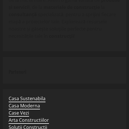
de la mic la mare. Avem o gamă variată de
produse
și servicii
, de la
materiale de construcție
la
consultanță
specializată, pentru a sprijini fiecare
etapă a proiectelor tale. Explorează resursele
noastre și găsește soluțiile perfecte pentru
necesitățile tale în
construcții
!
Parteneri
Casa Sustenabila
Casa Moderna
Case Vezi
Arta Constructiilor
Solutii Constructii