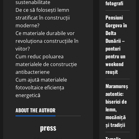
sustenabilitate
fotografi
De ce să folosești lemn
Pensiuni
stratificat în construcții
Gorgova în
moderne?
Delta
Ce materiale durabile vor
Dunării –
revoluționa construcțiile în
ponturi
viitor?
pentru un
Cum reduc poluarea
weekend
materialele de construcție
reușit
antibacteriene
Cum ajută materialele
Maramureș
fotovoltaice eficiența
autentic:
energetică
biserici de
lemn,
ABOUT THE AUTHOR
mocăniță
și tradiții
press
Administrator