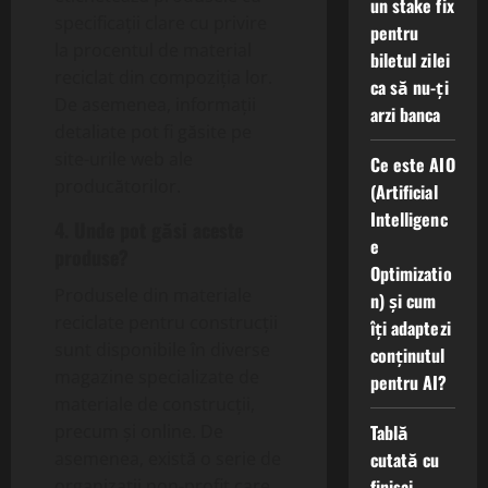
un stake fix
specificații clare cu privire
pentru
la procentul de material
biletul zilei
reciclat din compoziția lor.
ca să nu-ți
De asemenea, informații
arzi banca
detaliate pot fi găsite pe
site-urile web ale
Ce este AIO
producătorilor.
(Artificial
Intelligenc
4. Unde pot găsi aceste
e
produse?
Optimizatio
Produsele din materiale
n) și cum
reciclate pentru construcții
îți adaptezi
sunt disponibile în diverse
conținutul
magazine specializate de
pentru AI?
materiale de construcții,
Tablă
precum și online. De
cutată cu
asemenea, există o serie de
finisaj
organizații non-profit care