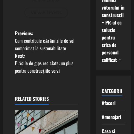
Temelia
viitorului în
View All Posts
construcții
~ PR-ul ca
soluție
P
Previous:
pentru
Cum contribuie cărămizile de sol
criza de
o
comprimat la sustenabilitate
personal
Next:
s
calificat ~
Plăcile de gips reciclate: un plus
t
pentru construcțiile verzi
n
CATEGORII
a
RELATED STORIES
Afaceri
v
Amenajari
i
Casa si