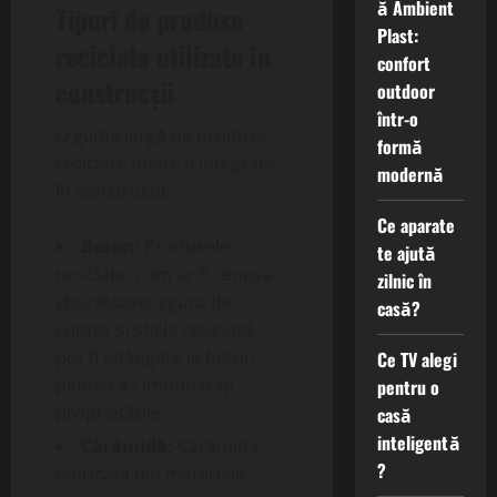
ă Ambient
Tipuri de produse
Plast:
reciclate utilizate în
confort
construcții
outdoor
într-o
O gamă largă de produse
formă
reciclate poate fi integrată
modernă
în construcții:
Ce aparate
Beton:
Produsele
te ajută
reciclate, cum ar fi cenușa
zilnic în
zburătoare, zgura de
casă?
cuptor și sticla reciclată,
pot fi adăugate la beton
Ce TV alegi
pentru a-i îmbunătăți
pentru o
proprietățile.
casă
inteligentă
Cărămidă:
Cărămida
?
fabricată din materiale