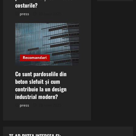
costurile?
press
20 iunie 2025
Recomandari
Ce sunt pardoselile din
beton slefuit și cum
contribuie la un design
industrial modern?
press
18 iunie 2025
TE-AR PUTEA INTERESA SI: