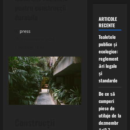
pentru construcții
durabile
ARTICOLE
RECENTE
press
Toaletele
3 noiembrie 2024
publice și
5 minutes read
ecologice:
reglement
ări legale
și
standarde
De ce să
cumperi
piese de
utilaje de la
Construcții
dezmembr