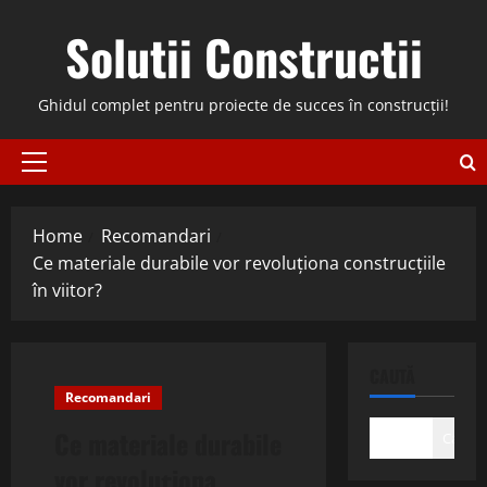
Skip
Solutii Constructii
to
content
Ghidul complet pentru proiecte de succes în construcții!
Primary
Menu
Home
Recomandari
Ce materiale durabile vor revoluționa construcțiile
în viitor?
CAUTĂ
Recomandari
Ce materiale durabile
Caută
vor revoluționa