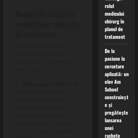
rolul
Beneficiile utilizării
medicului
chirurg în
materialelor durabile
planul de
în construcții
tratament
Utilizarea materialelor
De la
durabile în construcții
pasiune la
aduce o serie de avantaje
cercetare
semnificative:
aplicată: un
elev Am
Reducerea emisiilor de
School
carbon:
Materialele
construieșt
durabile sunt adesea
e și
produse cu un impact
pregătește
redus asupra mediului,
lansarea
contribuind la diminuarea
unei
emisiilor de gaze cu efect
rachete