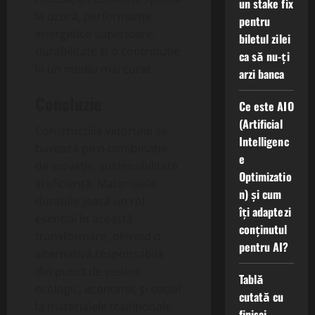
un stake fix
la uzură, performanțe
pentru
energetice superioare,
biletul zilei
durabilitate și o contribuție
ca să nu-ți
la un mediu mai curat.
arzi banca
Concluzie
Ce este AIO
(Artificial
Construcțiile viitorului se
Intelligenc
bazează pe o combinație
e
de inovație, sustenabilitate
Optimizatio
și eficiență. Materialele
n) și cum
durabile joacă un rol
îți adaptezi
esențial în această
conținutul
transformare, oferind o
pentru AI?
alternativă responsabilă
din punct de vedere
Tablă
ecologic, economic și social
cutată cu
la materialele tradiționale.
finisaj