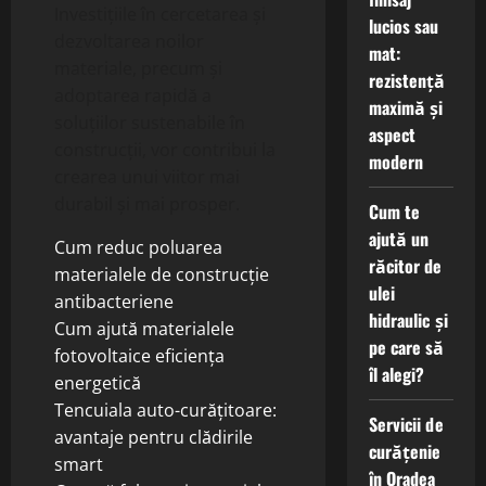
Investițiile în cercetarea și
lucios sau
dezvoltarea noilor
mat:
materiale, precum și
rezistență
adoptarea rapidă a
maximă și
soluțiilor sustenabile în
aspect
construcții, vor contribui la
modern
crearea unui viitor mai
durabil și mai prosper.
Cum te
ajută un
Cum reduc poluarea
răcitor de
materialele de construcție
ulei
antibacteriene
hidraulic și
Cum ajută materialele
pe care să
fotovoltaice eficiența
îl alegi?
energetică
Tencuiala auto-curățitoare:
Servicii de
avantaje pentru clădirile
curățenie
smart
în Oradea