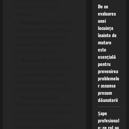
De ce
impact redus asupra
evaluarea
mediului.
unei
Bambusul:
O plantă cu
locuințe
creștere rapidă, bambusul
înainte de
este un material natural
mutare
rezistent și ușor, ideal
este
pentru construcții.
esențială
Bâtonul de lut:
Un
pentru
material natural abundent
prevenirea
și ușor de obținut, lutul
problemelo
este un material ecologic
r ascunse
potrivit pentru construcții.
precum
Betonul reciclat:
dăunatorii
Utilizarea betonului reciclat
este o soluție sustenabilă
Șape
pentru reducerea
profesional
deșeurilor din construcții.
e: ce rol au