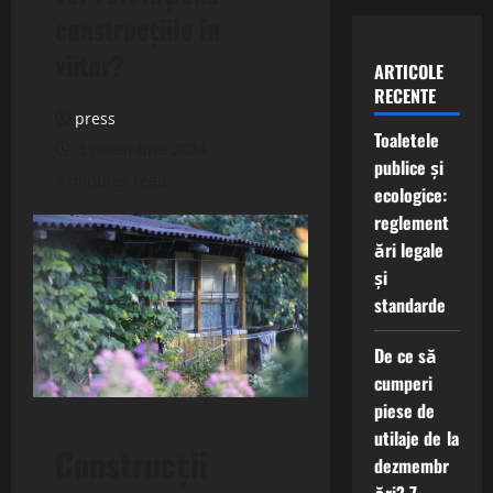
construcțiile în
viitor?
ARTICOLE
RECENTE
press
Toaletele
3 noiembrie 2024
publice și
4 minutes read
ecologice:
reglement
ări legale
și
standarde
De ce să
cumperi
piese de
utilaje de la
Construcții
dezmembr