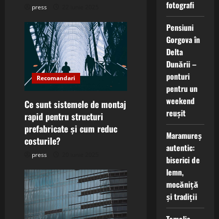
fotografi
press
22 iunie 2025
n
Pensiuni
Gorgova în
Delta
Dunării –
ponturi
Recomandari
pentru un
weekend
Ce sunt sistemele de montaj
reușit
rapid pentru structuri
prefabricate și cum reduc
Maramureș
costurile?
autentic:
press
20 iunie 2025
biserici de
lemn,
mocăniță
și tradiții