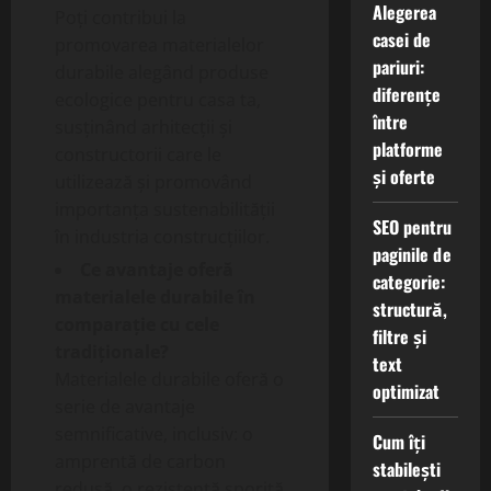
Alegerea
Poți contribui la
casei de
promovarea materialelor
pariuri:
durabile alegând produse
diferențe
ecologice pentru casa ta,
între
susținând arhitecții și
platforme
constructorii care le
și oferte
utilizează și promovând
importanța sustenabilității
SEO pentru
în industria construcțiilor.
paginile de
Ce avantaje oferă
categorie:
materialele durabile în
structură,
comparație cu cele
filtre și
tradiționale?
text
Materialele durabile oferă o
optimizat
serie de avantaje
semnificative, inclusiv: o
Cum îți
amprentă de carbon
stabilești
redusă, o rezistență sporită