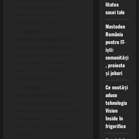
litatea
mediului a condus la o
casei tale
cerere crescută de
materiale durabile.
Mastodon
Politici
România
guvernamentale:
Diverse
pentru IT-
guverne au implementat
iști:
politici de promovare a
comunități
materialelor durabile în
, proiecte
construcții, stimulând
și joburi
utilizarea acestora.
Ce noutăți
Cererea
aduce
consumatorilor:
Tot mai
tehnologia
mulți consumatori sunt
Vision
interesați de achiziționarea
Inside în
de locuințe sau clădiri
frigorifice
construite cu materiale
durabile.