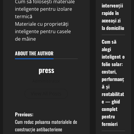
Cum să folosești materiale
intervenții
inteligente pentru izolare
rapide în
termică
aceeași zi
Materiale cu proprietăți
la domiciliu
inteligente pentru casele
de mâine
Cum să
alegi
ABOUT THE AUTHOR
inteligent o
folie solar:
press
costuri,
performanț
Administrator
ă și
rentabilitat
View All Posts
e — ghid
complet
P
Previous:
pentru
Cum reduc poluarea materialele de
fermieri
o
construcție antibacteriene