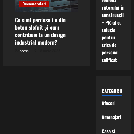
Temelia
Recomandari
viitorului în
construcții
Ce sunt pardoselile din
~ PR-ul ca
beton slefuit și cum
soluție
contribuie la un design
pentru
industrial modern?
criza de
press
18 iunie 2025
personal
calificat ~
CATEGORII
Afaceri
Amenajari
Casa si