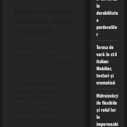
în
Tendințe în utilizarea
durabilitate
materialelor durabile
a
pardoselilo
în construcții
r
Utilizarea materialelor
Terasa de
durabile este o tendință în
vară în stil
creștere în sectorul
italian:
construcțiilor, stimulată de
Mobilier,
o serie de factori:
texturi și
cromatică
Constientizarea
impactului construcțiilor
Hidroizolați
asupra mediului:
ile flexibile
Creșterea preocupărilor
și rolul lor
legate de schimbările
în
climatice și de impactul
impermeabi
construcțiilor asupra