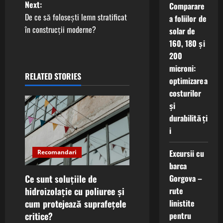
Next:
Comparare
s
De ce să folosești lemn stratificat
a foliilor de
t
în construcții moderne?
solar de
160, 180 și
n
200
microni:
a
RELATED STORIES
optimizarea
v
costurilor
și
i
durabilități
i
g
Excursii cu
Recomandari
a
barca
t
Gorgova –
Ce sunt soluțiile de
rute
hidroizolație cu poliuree și
i
linistite
cum protejează suprafețele
pentru
critice?
o