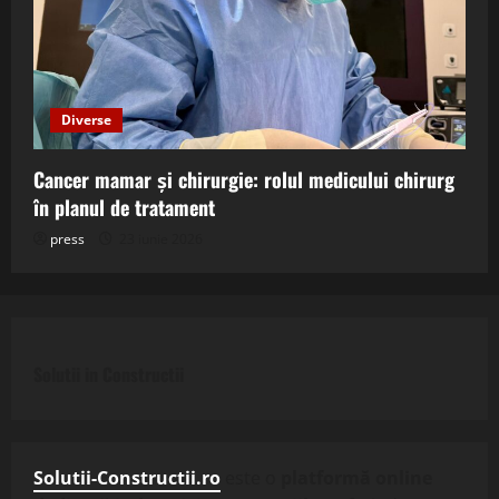
Diverse
Cancer mamar și chirurgie: rolul medicului chirurg
în planul de tratament
press
23 iunie 2026
Solutii in Constructii
Solutii-Constructii.ro
este o
platformă online