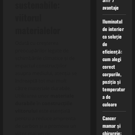
ări? 7
sustenabile:
avantaje
viitorul
Iluminatul
materialelor
de interior
ca soluție
Odată cu creșterea
de
preocupărilor legate de
eficiență:
schimbările climatice și de
cum alegi
impactul construcțiilor
corect
asupra mediului, atenția se
corpurile,
îndreaptă tot mai mult
poziția și
către materiale durabile.
temperatur
Utilizarea unor
materiale
a de
durabile
în
construcțiile
culoare
viitorului
este esențială
Cancer
pentru a reduce amprenta
mamar și
de carbon și a promova un
chirurgie:
viitor mai verde.