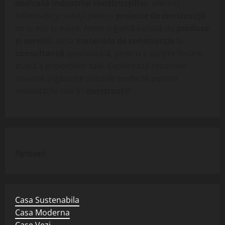
dedicată industriei construcțiilor
, oferind
informații și soluții pentru
proiecte de construcții
de la mic la mare. Avem o gamă variată de
produse
și servicii
, de la
materiale de construcție
la
consultanță
specializată, pentru a sprijini fiecare
etapă a proiectelor tale. Explorează resursele
noastre și găsește soluțiile perfecte pentru
necesitățile tale în
construcții
!
Parteneri
Casa Sustenabila
Casa Moderna
Case Vezi