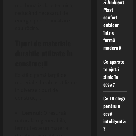
ă Ambient
mai bună izolare termică,
Plast:
reducând necesarul de
confort
energie pentru încălzire
outdoor
sau răcire.
într-o
formă
Tipuri de materiale
modernă
durabile utilizate în
construcții
Ce aparate
te ajută
Există o gamă largă de
zilnic în
materiale durabile utilizate
casă?
în diverse tipuri de
construcții:
Ce TV alegi
pentru o
Lemnul:
O resursă
casă
naturală regenerabilă,
inteligentă
lemnul este un material
?
durabil și versatil, cu