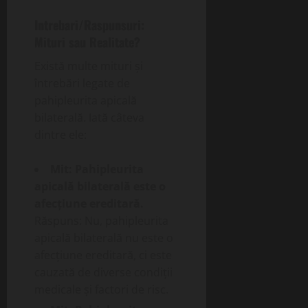
Intrebari/Raspunsuri:
Mituri sau Realitate?
Există multe mituri și
întrebări legate de
pahipleurita apicală
bilaterală. Iată câteva
dintre ele:
Mit: Pahipleurita
apicală bilaterală este o
afecțiune ereditară.
Răspuns: Nu, pahipleurita
apicală bilaterală nu este o
afecțiune ereditară, ci este
cauzată de diverse condiții
medicale și factori de risc.