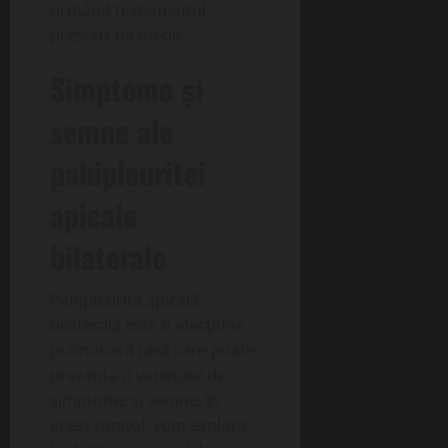
urmând tratamentul
prescris de medic.
Simptome și
semne ale
pahipleuritei
apicale
bilaterale
Pahipleurita apicală
bilaterală este o afecțiune
pulmonară rară care poate
prezenta o varietate de
simptome și semne. În
acest capitol, vom explora