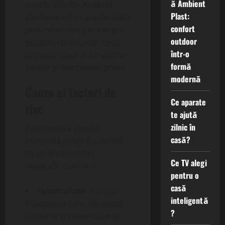
ă Ambient
zonele apicale. Această
Plast:
afecțiune este caracterizată
confort
prin inflamația pleurei și a
outdoor
țesutului pulmonar, ceea
într-o
ce poate duce la simptome
formă
severe și complicații grave.
modernă
Cauze și factori de
Ce aparate
risc
te ajută
zilnic în
Pahipleurita apicală
casă?
bilaterală poate fi cauzată
de diverse condiții
Ce TV alegi
medicale, cum ar fi:
pentru o
casă
Tuberculoza
: o boală
inteligentă
infecțioasă care afectează
?
plămânii și poate duce la