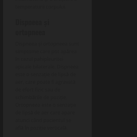
temperaturii corpului.
Dispneea și
ortopneea
Dispneea și ortopneea sunt
simptome care pot apărea
în cazul pahipleuritei
apicale bilaterale. Dispneea
este o senzație de lipsă de
aer, care poate fi agravată
de efort fizic sau de
schimbările de poziție.
Ortopneea este o senzație
de lipsă de aer care apare
atunci când pacientul se
află în poziție verticală.