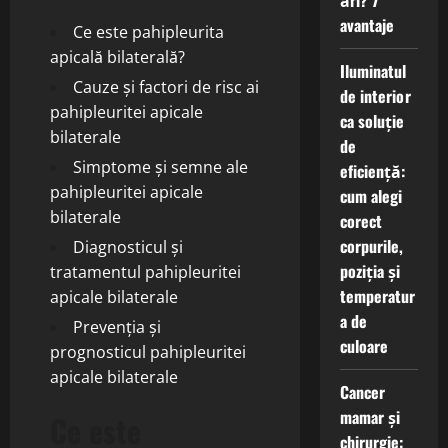
ări? 7
avantaje
Ce este pahipleurita
apicală bilaterală?
Iluminatul
Cauze și factori de risc ai
de interior
pahipleuritei apicale
ca soluție
bilaterale
de
Simptome și semne ale
eficiență:
pahipleuritei apicale
cum alegi
bilaterale
corect
corpurile,
Diagnosticul și
poziția și
tratamentul pahipleuritei
temperatur
apicale bilaterale
a de
Prevenția și
culoare
prognosticul pahipleuritei
apicale bilaterale
Cancer
mamar și
Ce este
chirurgie: