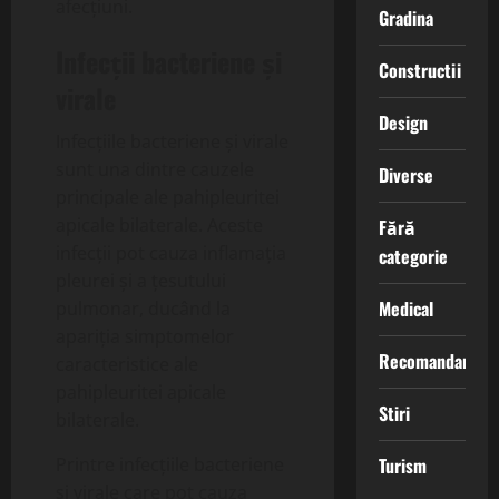
afecțiuni.
Gradina
Infecții bacteriene și
Constructii
virale
Design
Infecțiile bacteriene și virale
sunt una dintre cauzele
Diverse
principale ale pahipleuritei
apicale bilaterale. Aceste
Fără
infecții pot cauza inflamația
categorie
pleurei și a țesutului
Medical
pulmonar, ducând la
apariția simptomelor
Recomandari
caracteristice ale
pahipleuritei apicale
Stiri
bilaterale.
Turism
Printre infecțiile bacteriene
și virale care pot cauza