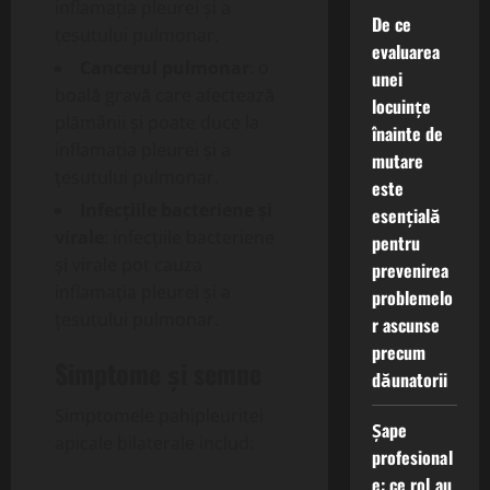
inflamația pleurei și a
De ce
țesutului pulmonar.
evaluarea
Cancerul pulmonar
: o
unei
boală gravă care afectează
locuințe
plămânii și poate duce la
înainte de
inflamația pleurei și a
mutare
țesutului pulmonar.
este
Infecțiile bacteriene și
esențială
virale
: infecțiile bacteriene
pentru
și virale pot cauza
prevenirea
inflamația pleurei și a
problemelo
țesutului pulmonar.
r ascunse
precum
Simptome și semne
dăunatorii
Simptomele pahipleuritei
Șape
apicale bilaterale includ:
profesional
e: ce rol au