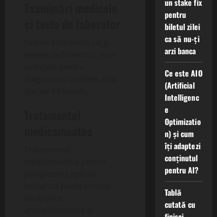
un stake fix
Examinări medicale
pentru
și teste de laborator
biletul zilei
ca să nu-ți
Examinările medicale și
arzi banca
testele de laborator sunt
esențiale pentru
Ce este AIO
diagnosticul pahipleuritei
(Artificial
apicale bilaterale.
Intelligenc
e
Tratamentul
Optimizatio
medicamentos
n) și cum
îți adaptezi
Tratamentul
conținutul
medicamentos pentru
pentru AI?
pahipleurita apicală
bilaterală poate include
Tablă
antibiotice,
cutată cu
antiinflamatoare și
finisaj