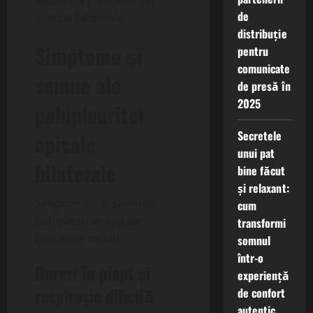
apariție a pahipleuritei
de
apicale bilaterale.
distribuție
Simptome și
pentru
comunicate
semne ale
de presă în
2025
pahipleuritei
Secretele
apicale
unui pat
bilaterale
bine făcut
și relaxant:
Simptomele și semnele
cum
pahipleuritei apicale
transformi
bilaterale includ:
somnul
într-o
Dureri în piept și
experiență
respirație dificilă
de confort
autentic