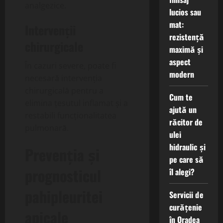
analgezice.
lucios sau
mat:
Intervenții
rezistență
chirurgicale
maximă și
aspect
În cazuri severe, poate fi
modern
necesară intervenția
chirurgicală pentru a
Cum te
elimina țesutul inflamat și a
ajută un
restabili funcționalitatea
răcitor de
pulmonară.
ulei
hidraulic și
Prevenția și
pe care să
prognosticul
îl alegi?
pahipleuritei
Servicii de
curățenie
apicale
în Oradea