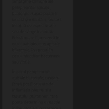
simptome comune ale
pahipleuritei apicale
bilaterale. Tusea poate fi
uscată și iritantă, și poate fi
însoțită de expectorație
sau de sânge în spută.
Febră poate fi prezentă în
cazul pahipleuritei apicale
bilaterale, în special în
cazul infecțiilor bacteriene
sau virale.
În cazul pahipleuritei
apicale bilaterale, tusea și
febră pot fi cauzate de
inflamația pleurei și a
țesutului pulmonar, care
poate determina o reacție
inflamatorie și o creștere a