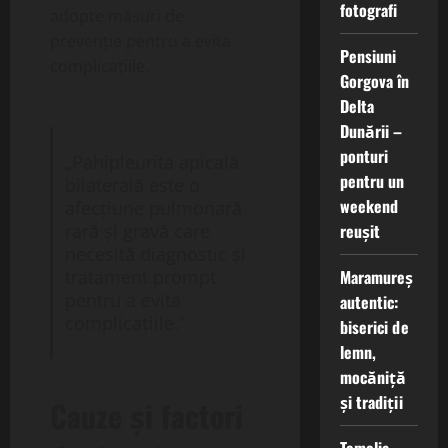
fotografi
adopte măsuri de
prevenție pentru a evita
Pensiuni
complicațiile.
Gorgova în
Delta
Dunării –
ponturi
„Pahipleurita apicală
pentru un
bilaterală este o
weekend
afecțiune pulmonară
reușit
rară și gravă care
necesită diagnostic și
Maramureș
tratament prompt
pentru a evita
autentic:
complicațiile.”
biserici de
lemn,
mocăniță
și tradiții
Cauze și factori