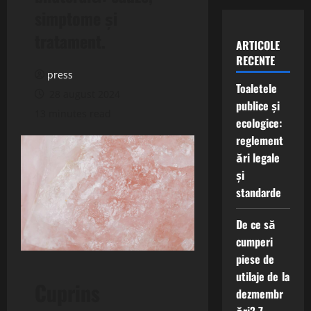
simptome și
tratament.
ARTICOLE
RECENTE
press
Toaletele
28 august 2024
publice și
13 minutes read
ecologice:
reglement
ări legale
și
standarde
De ce să
cumperi
piese de
utilaje de la
Cuprins
dezmembr