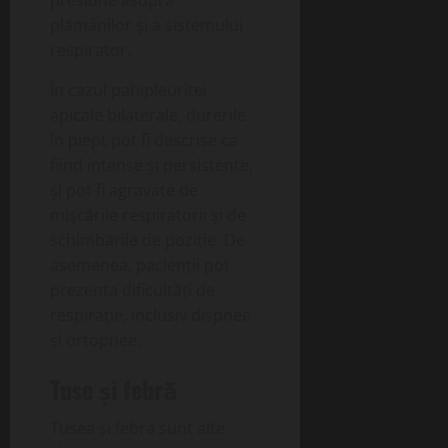
presiune asupra
plămânilor și a sistemului
respirator.
În cazul pahipleuritei
apicale bilaterale, durerile
în piept pot fi descrise ca
fiind intense și persistente,
și pot fi agravate de
mișcările respiratorii și de
schimbările de poziție. De
asemenea, pacienții pot
prezenta dificultăți de
respirație, inclusiv dispnee
și ortopnee.
Tuse și febră
Tusea și febra sunt alte