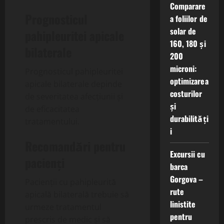
Comparare
Prognosticul
a foliilor de
solar de
pahipleuritei apicale
160, 180 și
bilaterale
200
microni:
Prognosticul pahipleuritei
optimizarea
apicale bilaterale depinde
costurilor
de severitatea afecțiunii și
și
de eficacitatea
durabilități
tratamentului.
i
Recomandări pentru
Excursii cu
pacienți
barca
Gorgova –
Pacienții cu pahipleurită
rute
apicală bilaterală trebuie să
linistite
urmeze tratamentul
pentru
prescris de medic și să