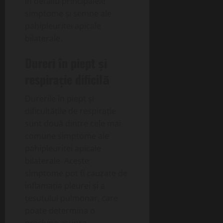
în detaliu principalele
simptome și semne ale
pahipleuritei apicale
bilaterale.
Dureri în piept și
respirație dificilă
Durerile în piept și
dificultățile de respirație
sunt două dintre cele mai
comune simptome ale
pahipleuritei apicale
bilaterale. Aceste
simptome pot fi cauzate de
inflamația pleurei și a
țesutului pulmonar, care
poate determina o