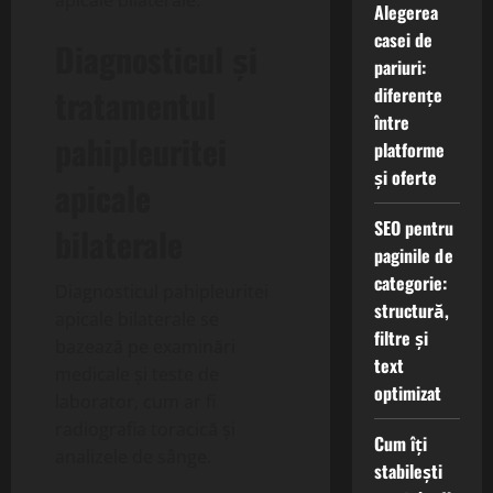
apicale bilaterale.
Alegerea
casei de
Diagnosticul și
pariuri:
tratamentul
diferențe
între
pahipleuritei
platforme
și oferte
apicale
SEO pentru
bilaterale
paginile de
categorie:
Diagnosticul pahipleuritei
structură,
apicale bilaterale se
filtre și
bazează pe examinări
text
medicale și teste de
optimizat
laborator, cum ar fi
radiografia toracică și
Cum îți
analizele de sânge.
stabilești