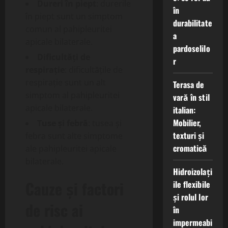
Dureri în piept
: durerile
în
în piept sunt un simptom
durabilitate
comun al pahipleuritei
a
apicale bilaterale.
pardoselilo
Dificultăți de
r
respirație
: dificultățile de
respirație sunt un alt
Terasa de
simptom al pahipleuritei
vară în stil
apicale bilaterale.
italian:
Mobilier,
Tuse și febră
: tusea și
texturi și
febra sunt alte simptome
cromatică
ale pahipleuritei apicale
bilaterale.
Hidroizolați
Cauze și factori
ile flexibile
și rolul lor
de risc ai
în
impermeabi