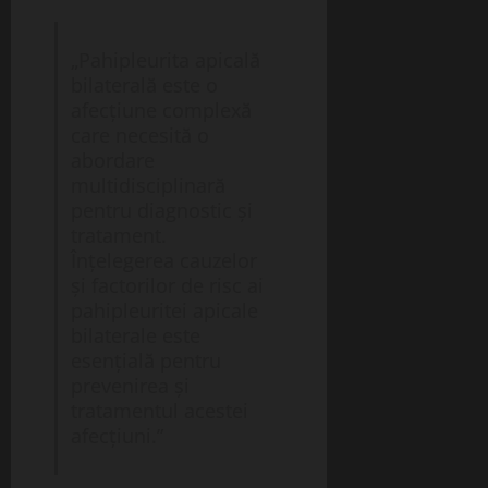
„Pahipleurita apicală
bilaterală este o
afecțiune complexă
care necesită o
abordare
multidisciplinară
pentru diagnostic și
tratament.
Înțelegerea cauzelor
și factorilor de risc ai
pahipleuritei apicale
bilaterale este
esențială pentru
prevenirea și
tratamentul acestei
afecțiuni.”