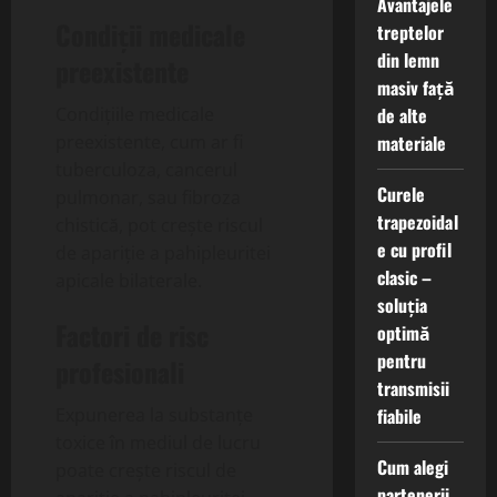
Avantajele
Condiții medicale
treptelor
din lemn
preexistente
masiv față
de alte
Condițiile medicale
materiale
preexistente, cum ar fi
tuberculoza, cancerul
Curele
pulmonar, sau fibroza
trapezoidal
chistică, pot crește riscul
e cu profil
de apariție a pahipleuritei
clasic –
apicale bilaterale.
soluția
Factori de risc
optimă
pentru
profesionali
transmisii
fiabile
Expunerea la substanțe
toxice în mediul de lucru
Cum alegi
poate crește riscul de
partenerii