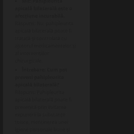
Mit: Pahipleurita
apicală bilaterală este o
afecțiune incurabilă.
Răspuns: Nu, pahipleurita
apicală bilaterală poate fi
tratată și controlată cu
ajutorul medicamentelor și
al intervențiilor
chirurgicale.
Întrebare: Cum pot
preveni pahipleurita
apicală bilaterală?
Răspuns: Pahipleurita
apicală bilaterală poate fi
prevenită prin evitarea
expunerii la substanțe
toxice, menținerea unei
igiene personale bune și