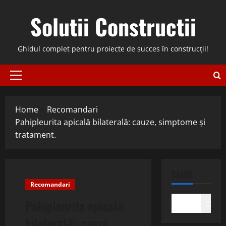
Skip
Solutii Constructii
to
content
Ghidul complet pentru proiecte de succes în construcții!
Primary
Menu
Home
Recomandari
Pahipleurita apicală bilaterală: cauze, simptome și
tratament.
CAUTĂ
Recomandari
Pahipleurita apicală
Caută
bilaterală: cauze,