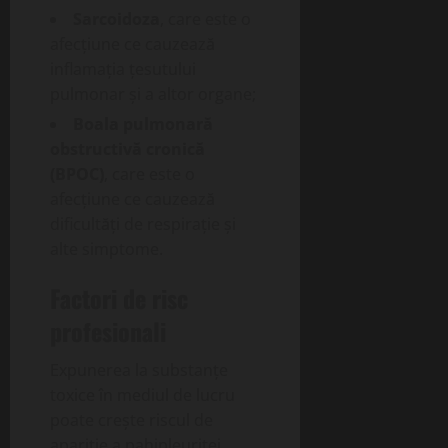
Sarcoidoza
, care este o
afecțiune ce cauzează
inflamația țesutului
pulmonar și a altor organe;
Boala pulmonară
obstructivă cronică
(BPOC)
, care este o
afecțiune ce cauzează
dificultăți de respirație și
alte simptome.
Factori de risc
profesionali
Expunerea la substanțe
toxice în mediul de lucru
poate crește riscul de
apariție a pahipleuritei