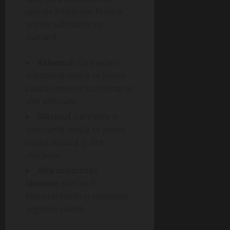
apicale bilaterale. Printre
aceste substanțe se
numără:
Asbestul
, care este o
substanță toxică ce poate
cauza cancerul pulmonar și
alte afecțiuni;
Silicatul
, care este o
substanță toxică ce poate
cauza silicoză și alte
afecțiuni;
Alte substanțe
chimice
, cum ar fi
hidrocarburile și compușii
organici volatili.