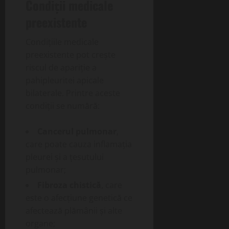
Condiții medicale
preexistente
Condițiile medicale
preexistente pot crește
riscul de apariție a
pahipleuritei apicale
bilaterale. Printre aceste
condiții se numără:
Cancerul pulmonar
,
care poate cauza inflamația
pleurei și a țesutului
pulmonar;
Fibroza chistică
, care
este o afecțiune genetică ce
afectează plămânii și alte
organe;