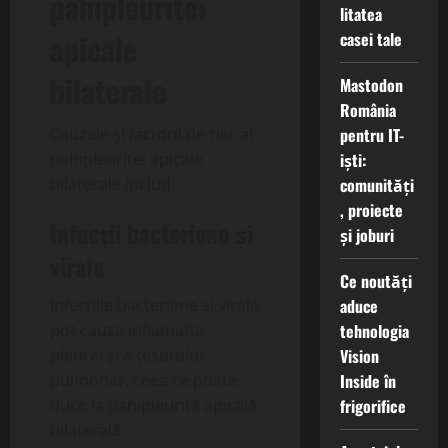
pahipleuritei
litatea
apicale
casei tale
bilaterale
Mastodon
România
pentru IT-
Cauzele și factorii de risc ai
iști:
pahipleuritei apicale
comunități
bilaterale includ:
, proiecte
Infecții bacteriene și
și joburi
virale
Ce noutăți
aduce
Infecțiile bacteriene și virale
tehnologia
pot cauza inflamația
Vision
pleurei și a țesutului
Inside în
pulmonar, ceea ce poate
frigorifice
duce la pahipleurită apicală
bilaterală.