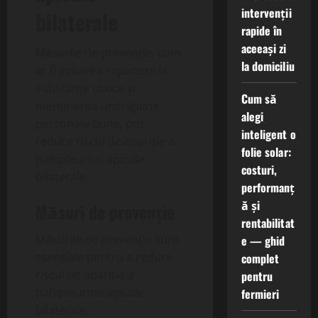
intervenții
bilaterale
rapide în
aceeași zi
Măsurile de prevenție, cum
la domiciliu
ar fi evitarea expunerii la
substanțe toxice și
Cum să
menținerea unei igiene
alegi
personale bune, pot
inteligent o
reduce riscul de apariție a
folie solar:
pahipleuritei apicale
costuri,
bilaterale.
performanț
ă și
Măsuri de prevenție
rentabilitat
Măsurile de prevenție sunt
e — ghid
esențiale pentru a reduce
complet
riscul de apariție a
pentru
pahipleuritei apicale
fermieri
bilaterale.