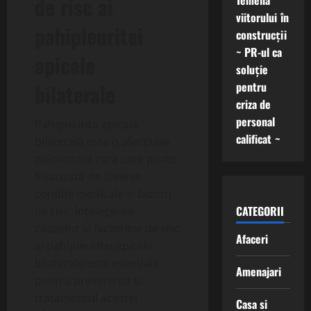
de risc ai
Temelia
viitorului în
pahipleuritei
construcții
~ PR-ul ca
apicale
soluție
pentru
bilaterale
criza de
personal
Pahipleurita apicală
calificat ~
bilaterală este o afecțiune
pulmonară rară care poate
fi cauzată de diverse
condiții medicale și factori
CATEGORII
de risc. Înțelegerea
cauzelor și factorilor de risc
Afaceri
ai pahipleuritei apicale
bilaterale este esențială
Amenajari
pentru prevenirea și
tratamentul acestei
Casa si