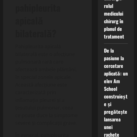
pahipleurita
rolul
medicului
apicală
chirurg în
planul de
bilaterală?
tratament
Pahipleurita apicală
De la
bilaterală este o afecțiune
pasiune la
pulmonară rară care
cercetare
afectează ambele plămâni,
aplicată: un
în special zonele apicale.
elev Am
Această afecțiune este
School
caracterizată prin
construieșt
inflamația pleurei și a
e și
țesutului pulmonar, ceea
pregătește
ce poate duce la simptome
lansarea
severe și complicații grave.
unei
rachete
În general, pahipleurita