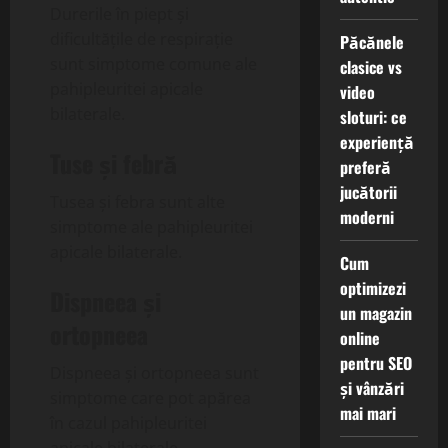
Durerile în piept și
dificultățile de respirație
Păcănele
sunt simptome comune ale
clasice vs
pahipleuritei apicale
video
bilaterale.
sloturi: ce
experiență
Tuse și febră
preferă
jucătorii
Tusea și febra sunt alte
moderni
simptome ale pahipleuritei
apicale bilaterale.
Cum
optimizezi
Dispneea și
un magazin
ortopneea
online
pentru SEO
Dispneea și ortopneea sunt
și vânzări
simptome care pot apărea
mai mari
în cazul pahipleuritei