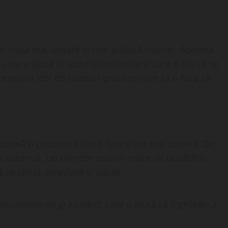
fac viața mai ușoară și mai plăcută mamei. Acestea
care o ajută în activitățile zilnice și care o fac să se
m explora idei de cadouri practice care să o facă să
.
ezolvă o problemă sau îi face viața mai ușoară. De
ea automat, un blender sau un robot de bucătărie.
ă se simtă apreciată și iubită.
strumente de grădinărit, care o ajută să îngrijească