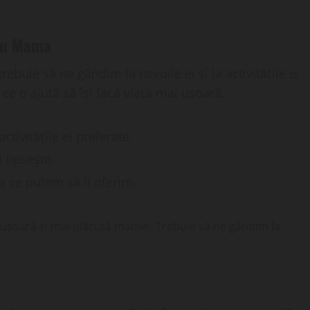
ru Mama
uie să ne gândim la nevoile ei și la activitățile ei
i ce o ajută să își facă viața mai ușoară.
ctivitățile ei preferate.
i lipsește.
a ce putem să îi oferim.
i ușoară și mai plăcută mamei. Trebuie să ne gândim la