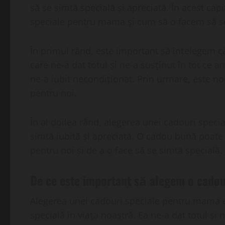
să se simtă specială și apreciată. În acest ca
speciale pentru mama și cum să o facem să se 
În primul rând, este important să înțelegem c
care ne-a dat totul și ne-a susținut în tot ce a
ne-a iubit necondiționat. Prin urmare, este no
pentru noi.
În al doilea rând, alegerea unei cadouri spec
simtă iubită și apreciată. O cadou bună poate
pentru noi și de a o face să se simtă specială.
De ce este important să alegem o cado
Alegerea unei cadouri speciale pentru mama e
specială în viața noastră. Ea ne-a dat totul și 