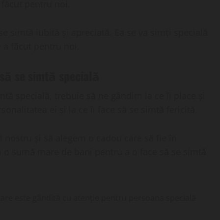
făcut pentru noi.
 simtă iubită și apreciată. Ea se va simți specială
 a făcut pentru noi.
să se simtă specială
tă specială, trebuie să ne gândim la ce îi place și
nalitatea ei și la ce îi face să se simtă fericită.
nostru și să alegem o cadou care să fie în
m o sumă mare de bani pentru a o face să se simtă
care este gândită cu atenție pentru persoana specială