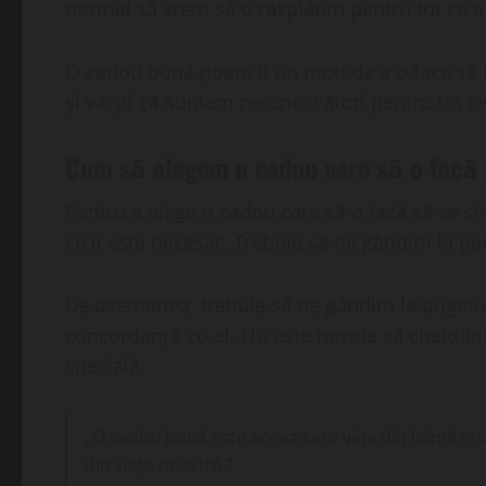
normal să vrem să o răsplătim pentru tot ce a 
O cadou bună poate fi un mod de a o face să se
și va ști că suntem recunoscători pentru tot ce
Cum să alegem o cadou care să o facă 
Pentru a alege o cadou care să o facă să se sim
ce îi este necesar. Trebuie să ne gândim la perso
De asemenea, trebuie să ne gândim la bugetul 
concordanță cu el. Nu este nevoie să cheltui
specială.
„O cadou bună este aceea care vine din inimă și 
din viața noastră.”