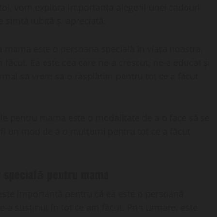
pitol, vom explora importanța alegerii unei cadouri
simtă iubită și apreciată.
ă mama este o persoană specială în viața noastră,
m făcut. Ea este cea care ne-a crescut, ne-a educat și
rmal să vrem să o răsplătim pentru tot ce a făcut
iale pentru mama este o modalitate de a o face să se
 fi un mod de a o mulțumi pentru tot ce a făcut
u specială pentru mama
ste importantă pentru că ea este o persoană
ne-a susținut în tot ce am făcut. Prin urmare, este