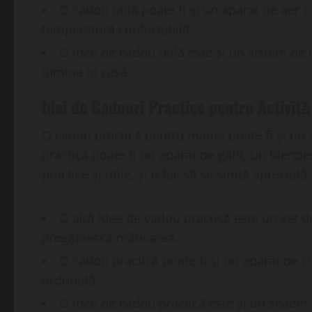
O cadou utilă poate fi și un aparat de aer c
temperatură confortabilă.
O idee de cadou utilă este și un sistem de i
lumina în casă.
Idei de Cadouri Practice pentru Activităț
O cadou practică pentru mama poate fi și un aju
practică poate fi un aparat de gătit, un blend
practice și utile, și o fac să se simtă apreciată 
O altă idee de cadou practică este un set de
pregătească mâncarea.
O cadou practică poate fi și un aparat de cu
ordonată.
O idee de cadou practică este și un sistem d