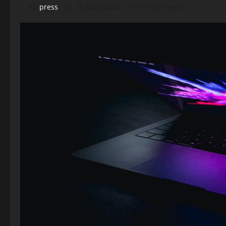
press
25 iulie 2024
14 minutes read