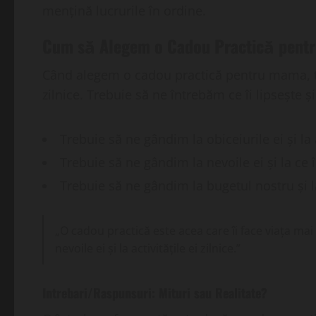
mențină lucrurile în ordine.
Cum să Alegem o Cadou Practică pent
Când alegem o cadou practică pentru mama, treb
zilnice. Trebuie să ne întrebăm ce îi lipsește ș
Trebuie să ne gândim la obiceiurile ei și la a
Trebuie să ne gândim la nevoile ei și la ce î
Trebuie să ne gândim la bugetul nostru și l
„O cadou practică este acea care îi face viața ma
nevoile ei și la activitățile ei zilnice.”
Intrebari/Raspunsuri: Mituri sau Realitate?