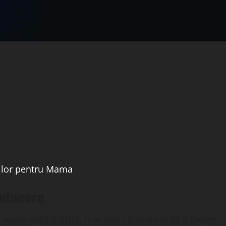
rilor pentru Mama
oducere
experiență dificilă, mai ales când vrem să o facem