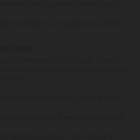
ondiționat, care o ajută să își mențină casa la o
luminat inteligent, care o ajută să își controleze
ile Zilnice
tor în activitățile zilnice. De pildă, o cadou
er sau un robot de bucătărie. Aceste cadouri sunt
și iubită.
 vase și instrumente de gătit, care o ajută să
rățat, care o ajută să își mențină casa curată și
e organizare a spațiului, care o ajută să își