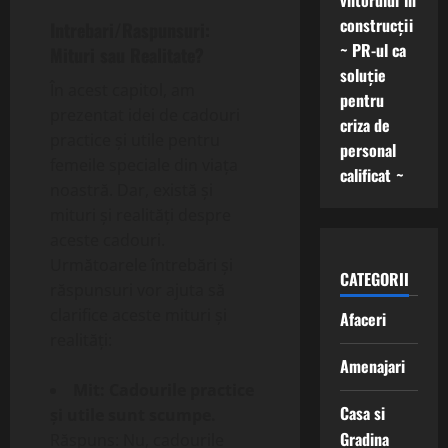
viitorului în
construcții
Intrebari/Raspunsuri:
~ PR-ul ca
Mituri sau Realitate?
soluție
În acest capitol, am
pentru
prezentat idei de cadouri
criza de
practice și utile pentru
personal
femeile speciale din viața
calificat ~
noastră. Dar, există și
mituri și realități despre
aceste cadouri.
Următoarele întrebări și
CATEGORII
răspunsuri vor ajuta să
clarifice aceste mituri și
Afaceri
realități:
Amenajari
Mit: Cadourile practice
Casa si
și utile sunt scumpe.
Gradina
Răspuns: Nu, cadourile