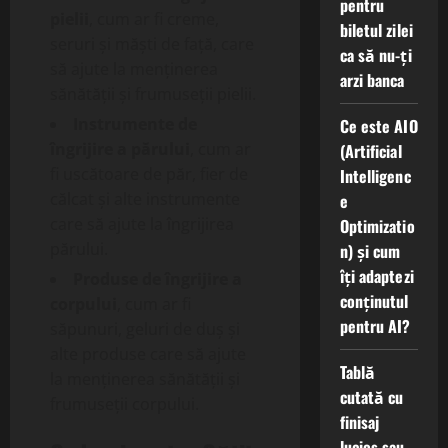
pentru
pielii
, cum ar fi creme,
biletul zilei
seruri și măști de față, care
ca să nu-ți
să ajute la menținerea
arzi banca
sănătății și frumuseții pielii.
Instrumente de
Ce este AIO
îngrijire a părului
, cum ar
(Artificial
fi uscătoare de păr, fier de
Intelligenc
călcat și alte instrumente
e
care să ajute la îngrijirea
Optimizatio
părului.
n) și cum
îți adaptezi
Produse de îngrijire a
conținutul
corpului
, cum ar fi
pentru AI?
săpunuri, geluri de duș și
alte produse care să ajute
Tablă
la menținerea sănătății și
cutată cu
frumuseții corpului.
finisaj
lucios sau