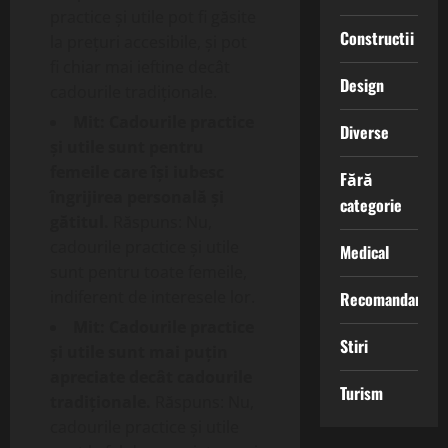
practice și utile pot fi găsite
Constructii
la prețuri accesibile, și pot
fi chiar mai ieftine decât
Design
cadourile tradiționale.
Mit: Cadourile practice
Diverse
și utile sunt pentru
femeile care își iubesc
Fără
îngrijirea personală și
categorie
gătitul.
Răspuns: Nu,
cadourile practice și utile
Medical
sunt pentru toate femeile,
indiferent de interesele lor.
Recomandari
Mit: Cadourile practice
Stiri
și utile sunt mai puțin
apreciate decât cadourile
Turism
tradiționale.
Răspuns: Nu,
cadourile practice și utile