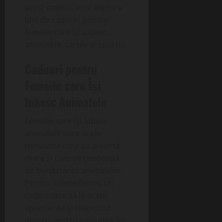
acest capitol, vom explora
idei de cadouri pentru
femeile care își iubesc
animalele, cărțile și sportul.
Cadouri pentru
Femeile care Își
Iubesc Animalele
Femeile care își iubesc
animalele sunt acele
persoane care au o inimă
mare și care se preocupă
de bunăstarea animalelor.
Pentru aceste femei, un
cadou care să le arate
aprecierea și respectul
nostru pentru pasiunea lor