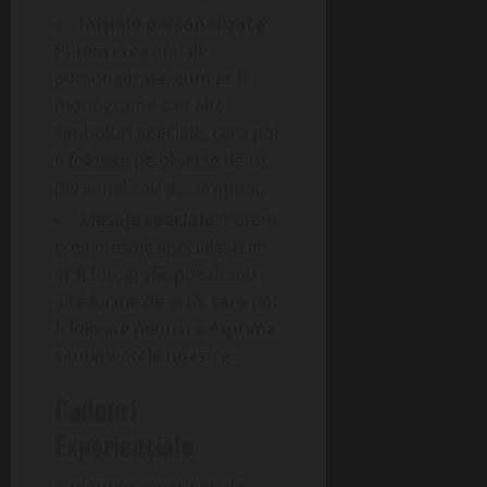
Inițiale personalizate
:
Putem crea inițiale
personalizate, cum ar fi
monograme sau alte
simboluri speciale, care pot
fi folosite pe obiecte de uz
personal sau decorațiuni.
Mesaje speciale
: Putem
crea mesaje speciale, cum
ar fi fotografii, poezii sau
alte forme de artă, care pot
fi folosite pentru a exprima
sentimentele noastre.
Cadouri
Experiențiale