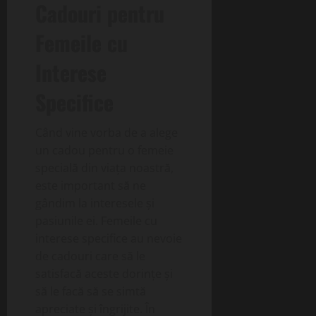
Cadouri pentru
Femeile cu
Interese
Specifice
Când vine vorba de a alege
un cadou pentru o femeie
specială din viața noastră,
este important să ne
gândim la interesele și
pasiunile ei. Femeile cu
interese specifice au nevoie
de cadouri care să le
satisfacă aceste dorințe și
să le facă să se simtă
apreciate și îngrijite. În