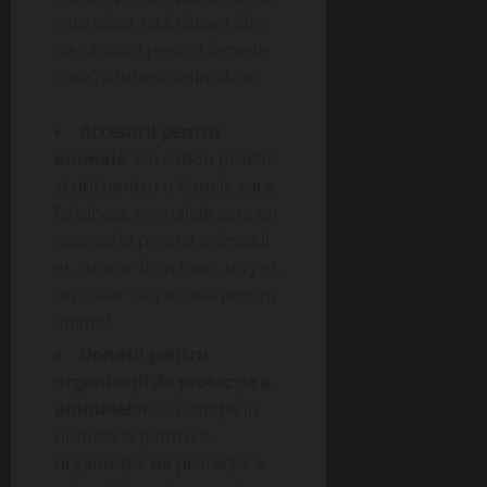
este ideal. Iată câteva idei
de cadouri pentru femeile
care își iubesc animalele:
Accesorii pentru
animale
: Un cadou practic
și util pentru o femeie care
își iubesc animalele este un
accesoriu pentru animalul
ei, cum ar fi un ham, un jug,
un colier sau o casă pentru
animal.
Donații pentru
organizații de protecție a
animalelor
: O donație în
numele ei pentru o
organizație de protecție a