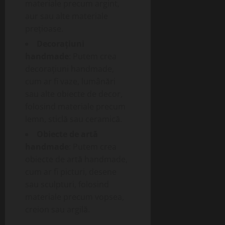
materiale precum argint,
aur sau alte materiale
prețioase.
Decorațiuni
handmade
: Putem crea
decorațiuni handmade,
cum ar fi vaze, lumânări
sau alte obiecte de decor,
folosind materiale precum
lemn, sticlă sau ceramică.
Obiecte de artă
handmade
: Putem crea
obiecte de artă handmade,
cum ar fi picturi, desene
sau sculpturi, folosind
materiale precum vopsea,
creion sau argilă.