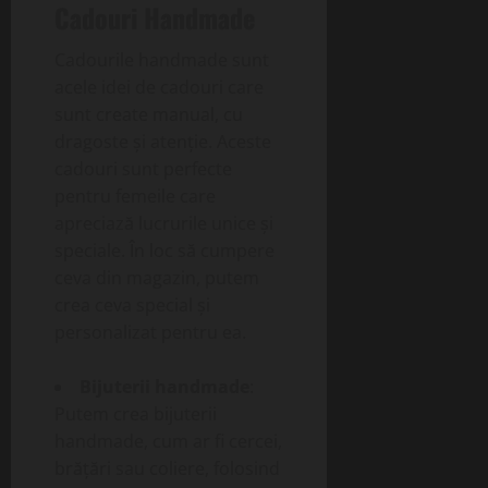
Cadouri Handmade
Cadourile handmade sunt
acele idei de cadouri care
sunt create manual, cu
dragoste și atenție. Aceste
cadouri sunt perfecte
pentru femeile care
apreciază lucrurile unice și
speciale. În loc să cumpere
ceva din magazin, putem
crea ceva special și
personalizat pentru ea.
Bijuterii handmade
:
Putem crea bijuterii
handmade, cum ar fi cercei,
brățări sau coliere, folosind