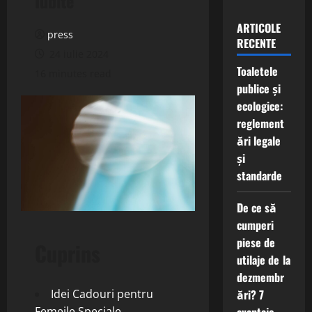
Iubite
ARTICOLE
press
RECENTE
24 iulie 2024
Toaletele
16 minutes read
publice și
ecologice:
reglement
ări legale
și
standarde
De ce să
cumperi
piese de
Cuprins
utilaje de la
dezmembr
ări? 7
Idei Cadouri pentru
Femeile Speciale