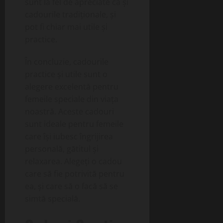
sunt la fel de apreciate ca și
cadourile tradiționale, și
pot fi chiar mai utile și
practice.
În concluzie, cadourile
practice și utile sunt o
alegere excelentă pentru
femeile speciale din viața
noastră. Aceste cadouri
sunt ideale pentru femeile
care își iubesc îngrijirea
personală, gătitul și
relaxarea. Alegeți o cadou
care să fie potrivită pentru
ea, și care să o facă să se
simtă specială.