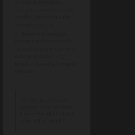
cursuri și workshop-uri
speciale, cum ar fi cursuri
de gătit, pictură sau alte
activități creative.
Excursii și vacanțe
:
Putem planifica excursii și
vacanțe speciale, cum ar fi
excursii în natură, city
break-uri sau alte forme de
relaxare.
„O cadou creativ și
original este cel care
îi permite să se simtă
specială și unică.”