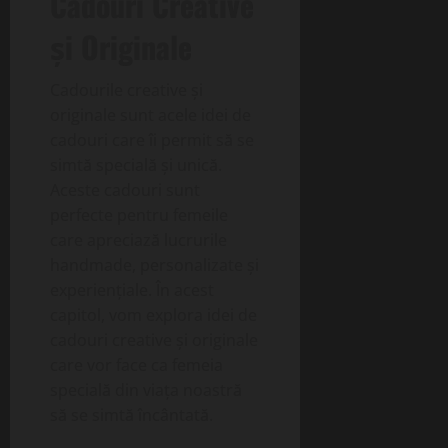
Cadouri Creative
și Originale
Cadourile creative și
originale sunt acele idei de
cadouri care îi permit să se
simtă specială și unică.
Aceste cadouri sunt
perfecte pentru femeile
care apreciază lucrurile
handmade, personalizate și
experiențiale. În acest
capitol, vom explora idei de
cadouri creative și originale
care vor face ca femeia
specială din viața noastră
să se simtă încântată.