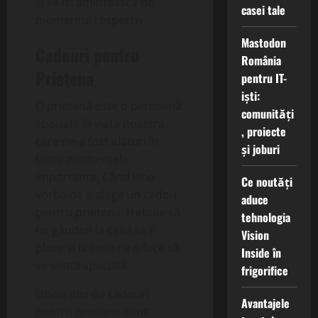
și să își amintească de
casei tale
momentul respectiv.
Mastodon
Cadouri pentru
România
Prietena
pentru IT-
iști:
O prietenă este o persoană
comunități
specială în viața noastră,
, proiecte
care ne-a fost alături în
și joburi
toate momentele
importante. Când vine
Ce noutăți
vorba de a alege un cadou
aduce
pentru prietena, trebuie să
tehnologia
ne gândim la ceea ce îi
Vision
place și la ceea ce o face să
Inside în
se simtă specială.
frigorifice
Unele idei de cadouri
Avantajele
pentru prietena sunt: