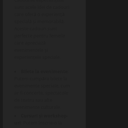
Cadourile experiențiale
sunt acele idei de cadouri
care oferă o experiență
specială și memorabilă.
Aceste cadouri sunt
perfecte pentru femeile
care apreciază
evenimentele și
experiențele speciale.
Bilete la evenimente
:
Putem cumpăra bilete la
evenimente speciale, cum
ar fi concerte, spectacole
de teatru sau alte
evenimente culturale.
Cursuri și workshop-
uri
: Putem înscrie-o la