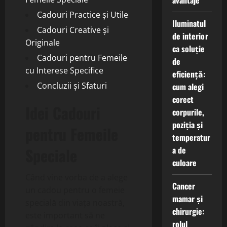
avantaje
Cadouri Practice și Utile
Iluminatul
Cadouri Creative și
de interior
Originale
ca soluție
Cadouri pentru Femeile
de
cu Interese Specifice
eficiență:
Concluzii și Sfaturi
cum alegi
corect
Idei Cadouri
corpurile,
poziția și
pentru Femeile
temperatur
a de
Speciale
culoare
Când vine vorba de a alege
Cancer
un cadou pentru o femeie
mamar și
specială din viața noastră,
chirurgie:
este important să ne
rolul