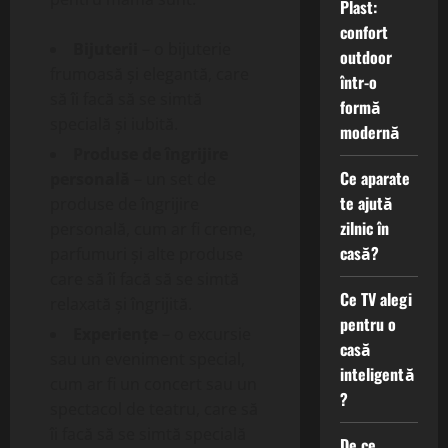
Plast:
confort
Bijuterii
– o bijuterie
outdoor
frumoasă și elegantă, care
într-o
să îi facă să se simtă
formă
specială și iubită.
modernă
Produse de îngrijire
Ce aparate
personală
– un set de
te ajută
produse de îngrijire
zilnic în
personală, cum ar fi creme,
casă?
parfumuri și alte produse
care să îi facă să se simtă
Ce TV alegi
relaxată și îngrijită.
pentru o
Experiențe
– o excursie
casă
sau un eveniment special,
inteligentă
cum ar fi un concert sau un
?
spectacol de teatru, care să
îi facă să se simtă specială
De ce