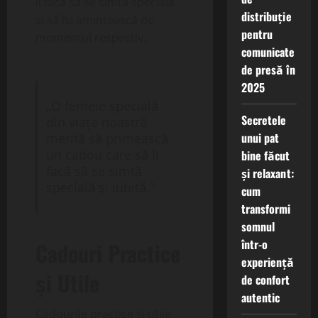
îi facă să se simtă specială
distribuție
și să își amintească de
pentru
momentul respectiv.
comunicate
de presă în
2025
„O femeie specială
Secretele
din viața noastră
unui pat
merită să primească
un cadou care să îi
bine făcut
facă să se simtă
și relaxant:
specială și iubită.”
cum
transformi
somnul
într-o
Cadouri Practice
experiență
și Utile
de confort
autentic
Cadourile practice și utile