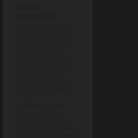
Cadouri
Personalizate
Cadourile personalizate
sunt acele idei de cadouri
care sunt create special
pentru ea, cu numele,
inițialele sau mesajele
speciale. Aceste cadouri
sunt perfecte pentru
femeile care apreciază
lucrurile unice și speciale.
Obiecte cu nume
:
Putem crea obiecte cu
numele ei, cum ar fi
bijuterii, decorațiuni sau
alte obiecte de uz personal.