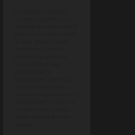
În concluzie, cadourile
creative și originale sunt
acele idei de cadouri care îi
permit să se simtă specială
și unică. Aceste cadouri
sunt perfecte pentru
femeile care apreciază
lucrurile handmade,
personalizate și
experiențiale. Sperăm că
aceste idei de cadouri
creative și originale vă vor fi
de ajuns pentru a găsi cea
mai bună cadou pentru
femeia specială din viața
noastră.