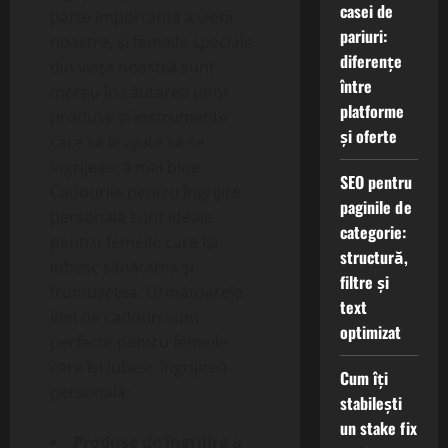
casei de
parte importantă a vieții
pariuri:
noastre, și femeile speciale
diferențe
din viața noastră sunt
între
mereu în căutarea unor
platforme
produse și instrumente
și oferte
care să le ajute să se
îngrijească mai bine.
SEO pentru
Cadourile pentru îngrijire
paginile de
personală sunt ideale
categorie:
pentru femeile care își
structură,
iubesc sănătatea și
filtre și
frumusețea. Următoarele
text
idei de cadouri sunt
optimizat
perfecte pentru femeile
care își iubesc îngrijirea
Cum îți
personală:
stabilești
un stake fix
Produse de îngrijire a