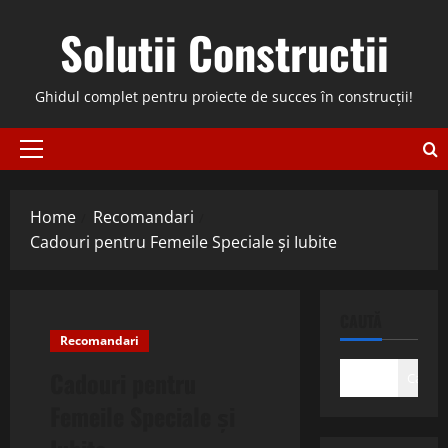
Skip
Solutii Constructii
to
content
Ghidul complet pentru proiecte de succes în construcții!
Primary
Menu
Home
Recomandari
Cadouri pentru Femeile Speciale și Iubite
CAUTĂ
Recomandari
Cadouri pentru
Caută
Femeile Speciale și