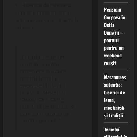
Aparate de relaxare
,
Pensiuni
cum ar fi masajatoare și
Gorgova în
alte aparate care să ajute la
Delta
relaxare.
Dunării –
ponturi
pentru un
weekend
„O cadou este un
reușit
mod de a arăta
apreciere și iubire
Maramureș
pentru femeile
autentic:
speciale din viața
biserici de
noastră. Alegeți o
cadou care să fie
lemn,
potrivită pentru ea, și
mocăniță
care să o facă să se
și tradiții
simtă specială.”
Temelia