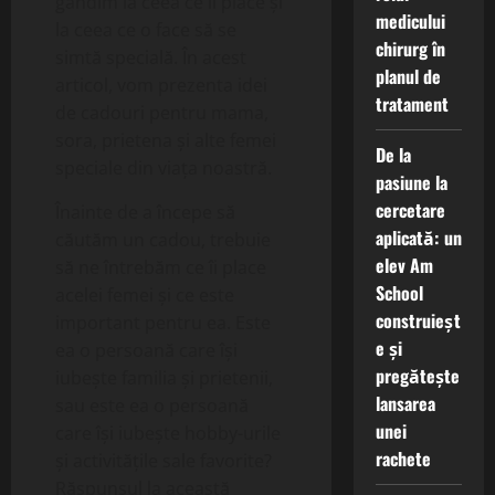
gândim la ceea ce îi place și
medicului
la ceea ce o face să se
chirurg în
simtă specială. În acest
planul de
articol, vom prezenta idei
tratament
de cadouri pentru mama,
sora, prietena și alte femei
De la
speciale din viața noastră.
pasiune la
cercetare
Înainte de a începe să
aplicată: un
căutăm un cadou, trebuie
elev Am
să ne întrebăm ce îi place
School
acelei femei și ce este
construieșt
important pentru ea. Este
e și
ea o persoană care își
pregătește
iubește familia și prietenii,
lansarea
sau este ea o persoană
unei
care își iubește hobby-urile
rachete
și activitățile sale favorite?
Răspunsul la această