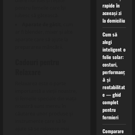
ofere noi idei și rețete
rapide în
pentru femeile care își
aceeași zi
iubesc să gătească.
la domiciliu
Aparate de gătit
, cum
ar fi blender, mixer și alte
Cum să
aparate care să ajute la
alegi
prepararea mâncării.
inteligent o
folie solar:
Cadouri pentru
costuri,
Relaxare
performanț
ă și
Relaxarea este o parte
rentabilitat
importantă a vieții noastre,
e — ghid
și femeile speciale din viața
complet
noastră sunt mereu în
pentru
căutarea unor produse și
fermieri
instrumente care să le
ajute să se relaxeze mai
Comparare