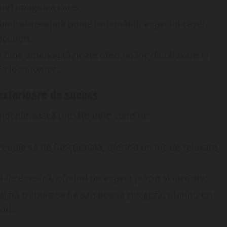
ind imaginea casei.
 bine amenajată poate îmbunătăți aspectul casei,
cuitori.
e bine amenajată poate oferi un loc de relaxare și
 locuitorilor.
exterioare de succes
ndeplinească următoarele condiții:
rebuie să fie funcțională, oferind un loc de relaxare
fie estetică, oferind un aspect plăcut și atractiv.
jată trebuie să fie sănătoasă și sigură, oferind un
ori.