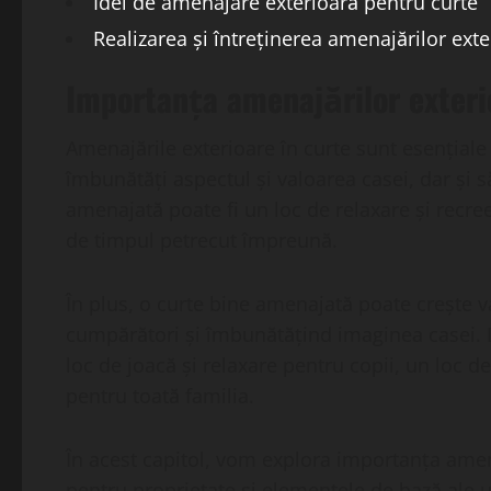
Idei de amenajare exterioară pentru curte
Realizarea și întreținerea amenajărilor exte
Importanța amenajărilor exteri
Amenajările exterioare în curte sunt esențiale
îmbunătăți aspectul și valoarea casei, dar și s
amenajată poate fi un loc de relaxare și recre
de timpul petrecut împreună.
În plus, o curte bine amenajată poate crește va
cumpărători și îmbunătățind imaginea casei. 
loc de joacă și relaxare pentru copii, un loc d
pentru toată familia.
În acest capitol, vom explora importanța amena
pentru proprietate și elementele de bază ale 