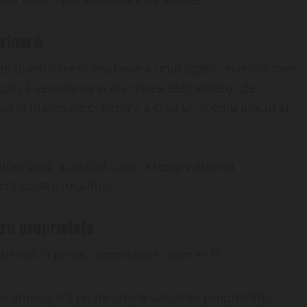
erioară
 planificare și realizare a unui spațiu exterior care
implică selectarea și aranjarea elementelor de
tul și materialele, pentru a crea un mediu plăcut și
mbunătăți aspectul casei, crește valoarea
ere pentru locuitori.
tru proprietate
beneficii pentru proprietate, cum ar fi:
ne amenajată poate crește valoarea proprietății,