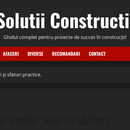
Solutii Constructi
Ghidul complet pentru proiecte de succes în construcții!
AFACERI
DIVERSE
RECOMANDARI
CONTACT
 și sfaturi practice.
 curte: idei și sfaturi