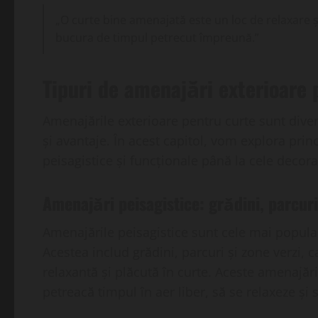
„O curte bine amenajată este un loc de relaxare și
bucura de timpul petrecut împreună.”
Tipuri de amenajări exterioare 
Amenajările exterioare pentru curte sunt diverse
și avantaje. În acest capitol, vom explora princ
peisagistice și funcționale până la cele decora
Amenajări peisagistice: grădini, parcuri
Amenajările peisagistice sunt cele mai popular
Acestea includ grădini, parcuri și zone verzi, 
relaxantă și plăcută în curte. Aceste amenajări
petreacă timpul în aer liber, să se relaxeze și