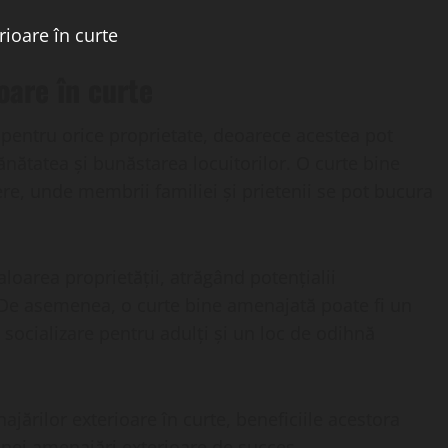
rioare în curte
oare în curte
 pentru orice proprietate, deoarece acestea pot
ănătatea și bunăstarea locuitorilor. O curte bine
ere, unde membrii familiei și prietenii se pot bucura
loarea proprietății, atrăgând potențialii
De asemenea, o curte bine amenajată poate fi un
e socializare pentru adulți și un loc de odihnă
jărilor exterioare în curte, beneficiile acestora
unei amenajări exterioare de succes.