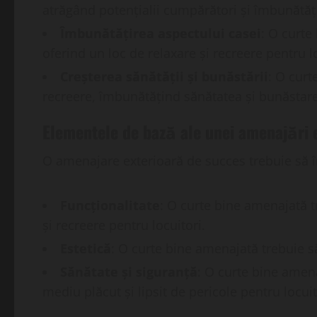
atrăgând potențialii cumpărători și îmbunătăț
Îmbunătățirea aspectului casei
: O curte
oferind un loc de relaxare și recreere pentru lo
Creșterea sănătății și bunăstării
: O curt
recreere, îmbunătățind sănătatea și bunăstarea
Elementele de bază ale unei amenajări 
O amenajare exterioară de succes trebuie să î
Funcționalitate
: O curte bine amenajată t
și recreere pentru locuitori.
Estetică
: O curte bine amenajată trebuie să 
Sănătate și siguranță
: O curte bine amena
mediu plăcut și lipsit de pericole pentru locuit