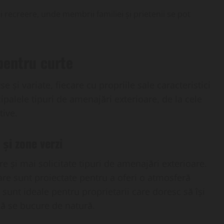
 recreere, unde membrii familiei și prietenii se pot
pentru curte
 și variate, fiecare cu propriile sale caracteristici
ipalele tipuri de amenajări exterioare, de la cele
tive.
 și zone verzi
e și mai solicitate tipuri de amenajări exterioare.
care sunt proiectate pentru a oferi o atmosferă
 sunt ideale pentru proprietarii care doresc să își
 să se bucure de natură.