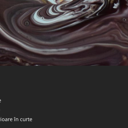
e
e
ioare în curte