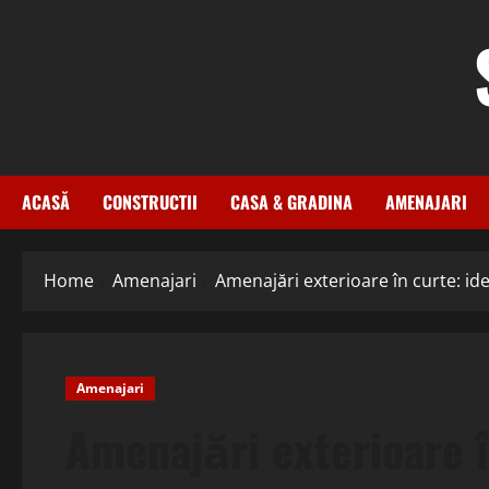
Skip
to
content
ACASĂ
CONSTRUCTII
CASA & GRADINA
AMENAJARI
Home
Amenajari
Amenajări exterioare în curte: idei
Amenajari
Amenajări exterioare în