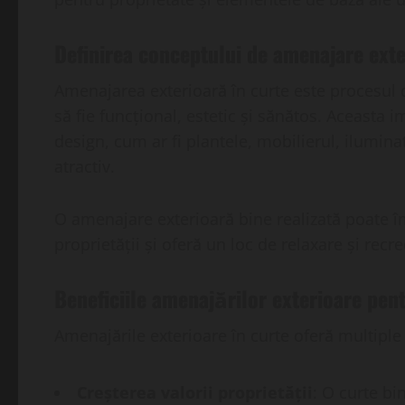
Definirea conceptului de amenajare ext
Amenajarea exterioară în curte este procesul de
să fie funcțional, estetic și sănătos. Aceasta 
design, cum ar fi plantele, mobilierul, ilumina
atractiv.
O amenajare exterioară bine realizată poate î
proprietății și oferă un loc de relaxare și recre
Beneficiile amenajărilor exterioare pen
Amenajările exterioare în curte oferă multiple 
Creșterea valorii proprietății
: O curte bi