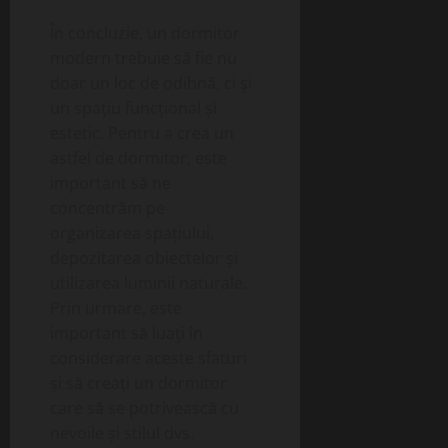
În concluzie, un dormitor
modern trebuie să fie nu
doar un loc de odihnă, ci și
un spațiu funcțional și
estetic. Pentru a crea un
astfel de dormitor, este
important să ne
concentrăm pe
organizarea spațiului,
depozitarea obiectelor și
utilizarea luminii naturale.
Prin urmare, este
important să luați în
considerare aceste sfaturi
și să creați un dormitor
care să se potrivească cu
nevoile și stilul dvs.