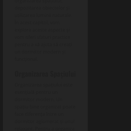
organizarea spațiului,
depozitarea obiectelor și
utilizarea luminii naturale.
În acest capitol, vom
explora aceste aspecte și
vom oferi sfaturi practice
pentru a vă ajuta să creați
un dormitor modern și
funcțional.
Organizarea Spațiului
Organizarea spațiului este
esențială pentru un
dormitor modern. Un
spațiu bine organizat poate
face diferența între un
dormitor aglomerat și unul
relaxant. Pentru a organiza