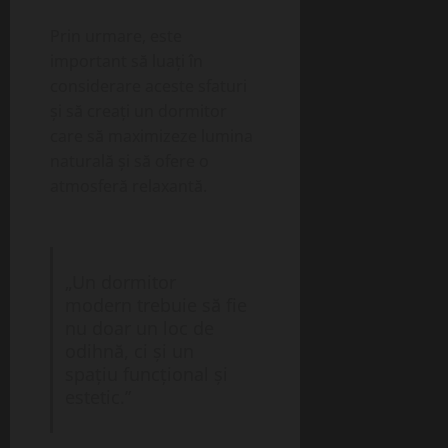
Prin urmare, este
important să luați în
considerare aceste sfaturi
și să creați un dormitor
care să maximizeze lumina
naturală și să ofere o
atmosferă relaxantă.
„Un dormitor
modern trebuie să fie
nu doar un loc de
odihnă, ci și un
spațiu funcțional și
estetic.”