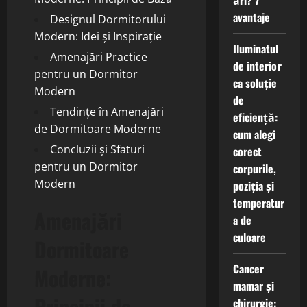
ări? 7
avantaje
Designul Dormitorului
Modern: Idei și Inspirație
Iluminatul
Amenajări Practice
de interior
pentru un Dormitor
ca soluție
Modern
de
Tendințe în Amenajări
eficiență:
de Dormitoare Moderne
cum alegi
Concluzii și Sfaturi
corect
pentru un Dormitor
corpurile,
Modern
poziția și
temperatur
Amenajări
a de
culoare
Dormitoare
Cancer
Moderne:
mamar și
Principii de
chirurgie: