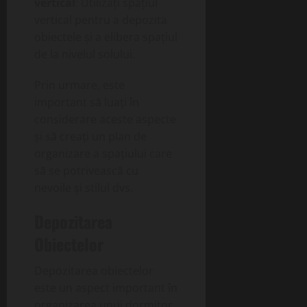
vertical
: Utilizați spațiul
vertical pentru a depozita
obiectele și a elibera spațiul
de la nivelul solului.
Prin urmare, este
important să luați în
considerare aceste aspecte
și să creați un plan de
organizare a spațiului care
să se potrivească cu
nevoile și stilul dvs.
Depozitarea
Obiectelor
Depozitarea obiectelor
este un aspect important în
organizarea unui dormitor