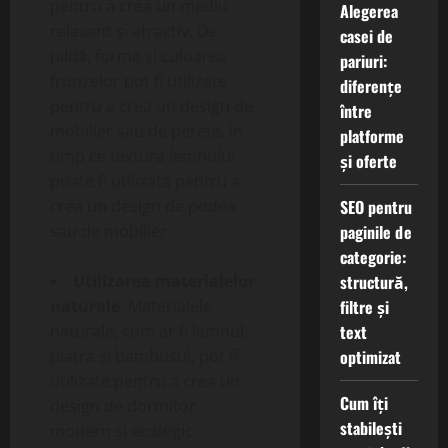
pentru a crea un mediu
Alegerea
relaxant și atractiv. De
casei de
pildă, forma și culoarea
pariuri:
frunzelor pot fi utilizate
diferențe
pentru a crea un design de
între
mobilier sau de perete, în
platforme
timp ce textura lemnului
și oferte
poate fi utilizată pentru a
SEO pentru
crea un design de podea
paginile de
sau de mobilier.
categorie:
structură,
Utilizarea materialelor
filtre și
naturale
: Materialele
text
naturale, cum ar fi lemnul,
optimizat
piatra și bambusul, pot fi
utilizate pentru a crea un
Cum îți
design de dormitor
stabilești
modern și ecologic.