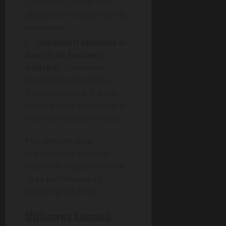
cutii pentru a depozita
obiectele mici și a le ține la
îndemână.
Depozitați obiectele în
funcție de frecvența
utilizării
: Depozitați
obiectele în funcție de
frecvența utilizării, astfel
încât să aveți acces ușor la
cele mai utilizate obiecte.
Prin urmare, este
important să creați un
sistem de depozitare care
să se potrivească cu
nevoile și stilul dvs.
Utilizarea Luminii