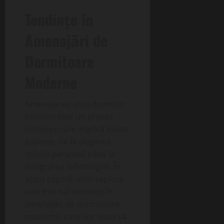
Tendințe în
Amenajări de
Dormitoare
Moderne
Amenajarea unui dormitor
modern este un proces
complex care implică multe
aspecte, de la alegerea
stilului personal până la
integrarea tehnologiei. În
acest capitol, vom explora
cele mai noi tendințe în
amenajări de dormitoare
moderne, care vor ajuta să