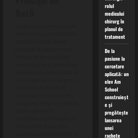
rolul
Bază
medicului
chirurg în
Atunci când vine vorba de
planul de
amenajarea unui dormitor
tratament
modern, există câteva
principii de bază pe care
De la
trebuie să le respectăm
pasiune la
pentru a crea o atmosferă
cercetare
relaxantă și confortabilă. În
aplicată: un
acest capitol, vom explora
elev Am
principiile de bază ale
School
amenajării dormitoarelor
construieșt
moderne, inclusiv definirea
e și
stilului personal,
pregătește
importanța iluminatului și
lansarea
materialele și texturile
unei
potrivite pentru mobilier și
rachete