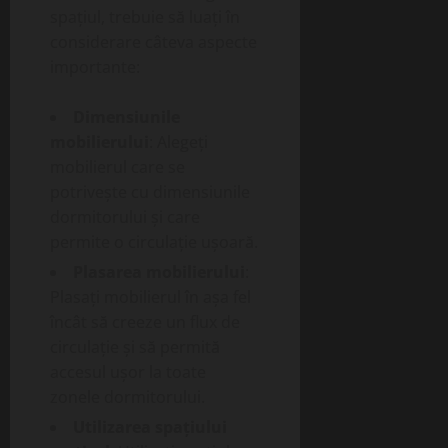
spațiul, trebuie să luați în
considerare câteva aspecte
importante:
Dimensiunile
mobilierului
: Alegeți
mobilierul care se
potrivește cu dimensiunile
dormitorului și care
permite o circulație ușoară.
Plasarea mobilierului
:
Plasați mobilierul în așa fel
încât să creeze un flux de
circulație și să permită
accesul ușor la toate
zonele dormitorului.
Utilizarea spațiului