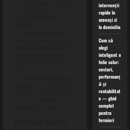
ar fi roșul și portocaliul, pot
intervenții
fi utilizate pentru a crea o
rapide în
atmosferă energică și
aceeași zi
vibrantă.
la domiciliu
Utilizarea culorilor
Cum să
reci
: Culorile reci, cum ar fi
alegi
albastrul și verdele, pot fi
inteligent o
utilizate pentru a crea o
folie solar:
atmosferă relaxantă și
costuri,
calmă.
performanț
Utilizarea nuanțelor
:
ă și
Nuanțele, cum ar fi griul și
rentabilitat
bejul, pot fi utilizate pentru
e — ghid
a crea o atmosferă
complet
relaxantă și atractivă.
pentru
Mobilierul modern
fermieri