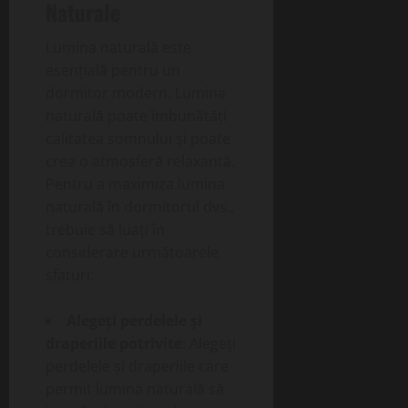
Naturale
Lumina naturală este
esențială pentru un
dormitor modern. Lumina
naturală poate îmbunătăți
calitatea somnului și poate
crea o atmosferă relaxantă.
Pentru a maximiza lumina
naturală în dormitorul dvs.,
trebuie să luați în
considerare următoarele
sfaturi:
Alegeți perdelele și
draperiile potrivite
: Alegeți
perdelele și draperiile care
permit lumina naturală să