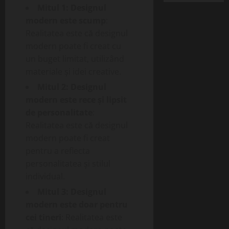
Mitul 1: Designul
modern este scump
:
Realitatea este că designul
modern poate fi creat cu
un buget limitat, utilizând
materiale și idei creative.
Mitul 2: Designul
modern este rece și lipsit
de personalitate
:
Realitatea este că designul
modern poate fi creat
pentru a reflecta
personalitatea și stilul
individual.
Mitul 3: Designul
modern este doar pentru
cei tineri
: Realitatea este