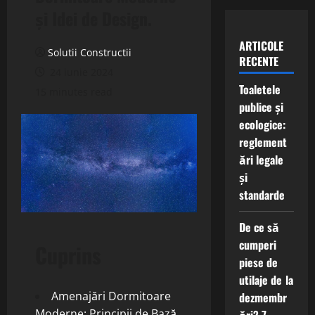
și Idei de Design.
ARTICOLE
Solutii Constructii
RECENTE
24 iunie 2024
Toaletele
15 minutes read
publice și
ecologice:
reglement
ări legale
și
standarde
De ce să
cumperi
Cuprins
piese de
utilaje de la
Amenajări Dormitoare
dezmembr
Moderne: Principii de Bază