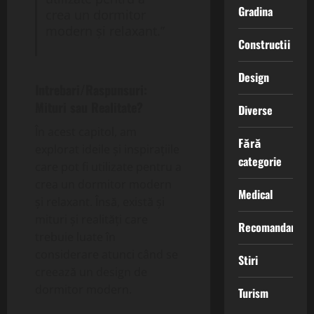
Gradina
crea un dormitor
modern și relaxant.”
Constructii
Design
Intrebari/Raspunsuri:
Mituri sau Realitate?
Diverse
În acest capitol, am
Fără
explorat ideile și inspirațiile
categorie
care pot fi utilizate pentru a
crea un dormitor modern
Medical
și relaxant. Însă, există și
mituri și realități care
Recomandari
trebuie luate în
considerare atunci când se
Stiri
creează un design de
dormitor modern.
Turism