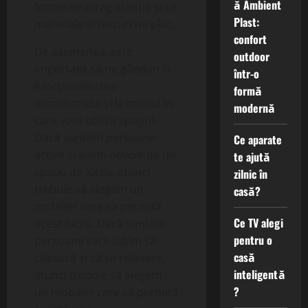
ă Ambient
forme ne atrag atenția și ce
Plast:
materiale și texturi ne plac.
confort
De asemenea, este
outdoor
important să ne gândim la
într-o
funcționalitatea
formă
dormitorului și la modul în
modernă
care vom utiliza spațiul.
Dacă suntem persoane
Ce aparate
active și avem nevoie de un
te ajută
spațiu de lucru, atunci
zilnic în
trebuie să alegem un
casă?
mobilier care să permită
Ce TV alegi
acest lucru. Dacă suntem
pentru o
persoane care iubim să
casă
citească și să se relaxeze,
inteligentă
atunci trebuie să alegem
?
un mobilier care să permită