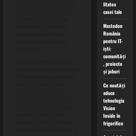
litatea
texturile potrivite pot crea
casei tale
o atmosferă relaxantă și
confortabilă, în timp ce
Mastodon
materialele și texturile
România
inadecvate pot crea o
pentru IT-
atmosferă stresantă și
iști:
neplăcută.
comunități
Există mai multe tipuri de
, proiecte
materiale și texturi care pot
și joburi
fi utilizate într-un dormitor
modern, inclusiv lemn,
Ce noutăți
metal, sticlă și textile.
aduce
Lemnul este un material
tehnologia
natural și sănătos, care
Vision
poate fi utilizat pentru
Inside în
mobilier și decor. Metalul
frigorifice
este un material modern și