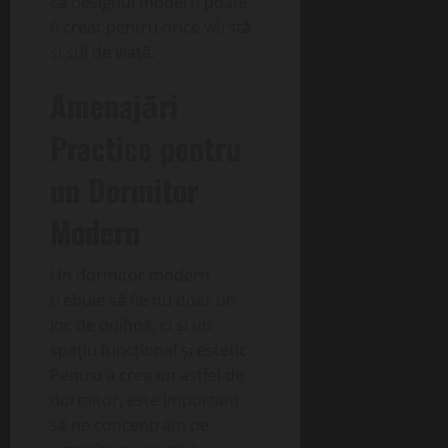
că designul modern poate
fi creat pentru orice vârstă
și stil de viață.
Amenajări
Practice pentru
un Dormitor
Modern
Un dormitor modern
trebuie să fie nu doar un
loc de odihnă, ci și un
spațiu funcțional și estetic.
Pentru a crea un astfel de
dormitor, este important
să ne concentrăm pe