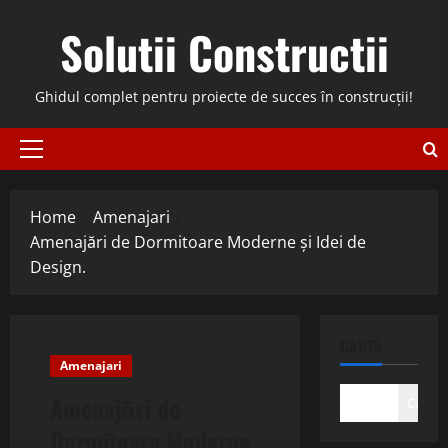
Skip
Solutii Constructii
to
content
Ghidul complet pentru proiecte de succes în construcții!
Primary
Menu
Home
Amenajari
Amenajări de Dormitoare Moderne și Idei de
Design.
CAUTĂ
Amenajari
Amenajări de
Caută
Dormitoare Moderne