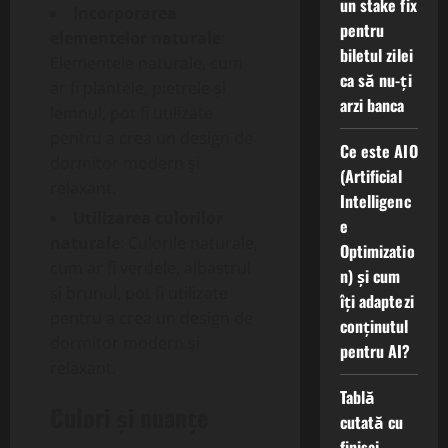
un stake fix
Incorporarea
pentru
elementelor naturale
:
biletul zilei
Elementele naturale, cum
ca să nu-ți
ar fi plantele, pietrele și
arzi banca
lemnul, pot fi utilizate
pentru a crea un design de
Ce este AIO
dormitor modern și
(Artificial
relaxant.
Intelligenc
Utilizarea culorilor
e
naturale
: Culorile naturale,
Optimizatio
cum ar fi verdele, albastrul
n) și cum
și brunul, pot fi utilizate
îți adaptezi
pentru a crea un design de
conținutul
dormitor modern și
pentru AI?
relaxant.
Tablă
Culori și nuanțe
cutată cu
finisaj