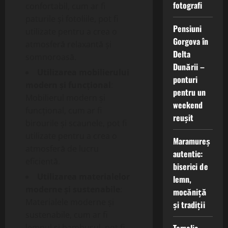
fotografi
confortabil, cum ar fi
paturile și fotoliile, pot fi
Pensiuni
utilizate pentru a crea o
Gorgova în
atmosferă relaxantă și
Delta
somnoroasă.
Dunării –
Utilizarea mobilierului
ponturi
modern și funcțional
:
pentru un
Mobilierul modern și
weekend
funcțional, cum ar fi
reușit
birourile și scaunele, pot fi
utilizate pentru a crea o
Maramureș
atmosferă de lucru
autentic:
eficientă.
biserici de
Utilizarea materialelor
lemn,
moderne și sustenabile
:
mocăniță
Materialele moderne și
și tradiții
sustenabile, cum ar fi
lemnul și bambusul, pot fi