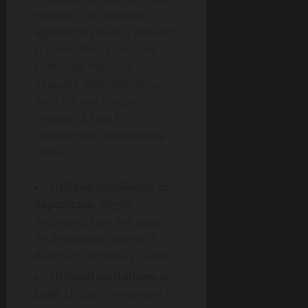
modern. Un dormitor
aglomerat poate fi stresant
și poate afecta calitatea
somnului. Pentru a
depozita obiectele într-un
mod eficient și estetic,
trebuie să luați în
considerare următoarele
sfaturi:
Utilizați mobilierul cu
depozitare
: Alegeți
mobilierul care are spații
de depozitare, cum ar fi
dulapuri, comode și rafturi.
Utilizați containere și
cutii
: Utilizați containere și