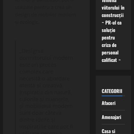
Temelia
viitorului în
utilizate pentru a crea un
construcții
design de mobilier modern
~ PR-ul ca
și ecologic.
soluție
pentru
criza de
„Designul
personal
dormitorului modern
calificat ~
este un proces
complex care
necesită o abordare
atentă și creativă.
CATEGORII
Inspiratia din natură,
culorile și nuanțele,
Afaceri
și mobilierul modern
sunt doar câteva
Amenajari
dintre ideile și
inspirațiile care pot fi
Casa si
utilizate pentru a