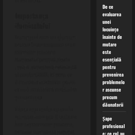
acest lucru.
De ce
Importanța
evaluarea
unei
iluminatului
locuințe
înainte de
Iluminatul este un element
mutare
crucial în amenajarea unui
este
dormitor modern.
esențială
Iluminatul potrivit poate
pentru
crea o atmosferă relaxantă
prevenirea
și confortabilă, în timp ce
problemelo
iluminatul inadecvat poate
r ascunse
crea o atmosferă stresantă
precum
și neplăcută.
dăunatorii
Există mai multe tipuri de
iluminat care pot fi utilizate
Șape
într-un dormitor modern,
profesional
inclusiv iluminatul natural,
e: ce rol au