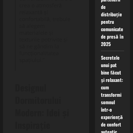
crea o atmosferă
de
relaxantă și
distribuție
confortabilă, trebuie
pentru
să alegem
comunicate
materialele și
de presă în
texturile potrivite și
2025
să ne gândim la
funcționalitatea
Secretele
spațiului.”
unui pat
bine făcut
și relaxant:
Designul
cum
transformi
Dormitorului
somnul
Modern: Idei și
într-o
experiență
Inspirație
de confort
autentic