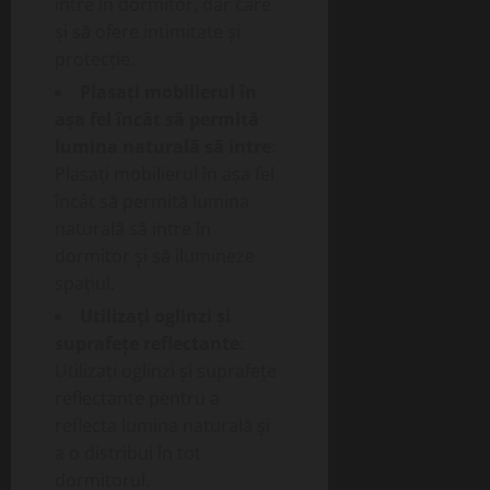
intre în dormitor, dar care
și să ofere intimitate și
protecție.
Plasați mobilierul în
așa fel încât să permită
lumina naturală să intre
:
Plasați mobilierul în așa fel
încât să permită lumina
naturală să intre în
dormitor și să ilumineze
spațiul.
Utilizați oglinzi și
suprafețe reflectante
:
Utilizați oglinzi și suprafețe
reflectante pentru a
reflecta lumina naturală și
a o distribui în tot
dormitorul.