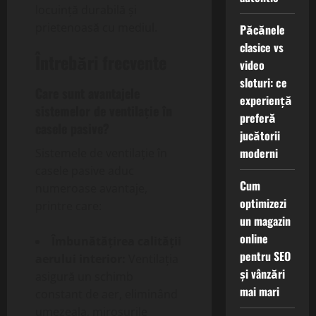
locuință durabilă și
prietenoasă cu mediul.
Păcănele
clasice vs
Întrebări frecvente
video
sloturi: ce
Care sunt avantajele
experiență
sistemelor de ventilație în
preferă
casele pasive?
jucătorii
moderni
Sistemele de ventilație în
casele pasive aduc
Cum
numeroase avantaje,
optimizezi
printre care:
un magazin
online
Îmbunătățirea calității
pentru SEO
aerului interior:
Ventilația
și vânzări
asigură un schimb
mai mari
constant de aer, eliminând
umezeala, mirosurile