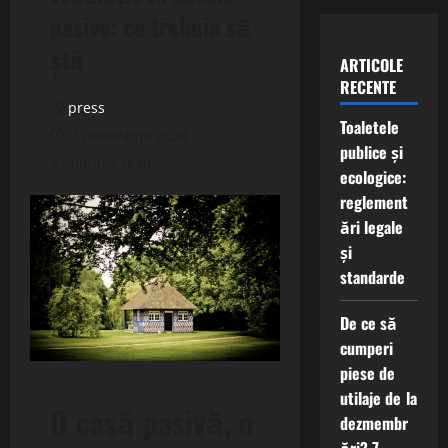
pasive: ce trebuie să
știi
ARTICOLE
RECENTE
press
Toaletele
3 noiembrie 2024
publice și
5 minutes read
ecologice:
reglement
ări legale
și
standarde
De ce să
cumperi
piese de
utilaje de la
O casă pasivă, o
dezmembr