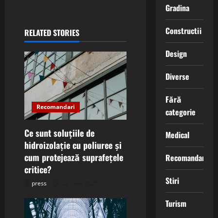
n
Gradina
a
Constructii
RELATED STORIES
v
Design
i
Diverse
g
Fără
Recomandari
a
categorie
t
Ce sunt soluțiile de
Medical
hidroizolație cu poliuree și
i
cum protejează suprafețele
Recomandari
critice?
o
Stiri
press
22 iunie 2025
n
Turism