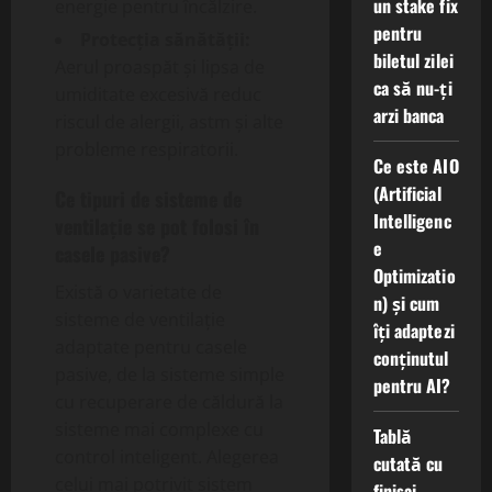
un stake fix
energie pentru încălzire.
pentru
Protecția sănătății:
biletul zilei
Aerul proaspăt și lipsa de
ca să nu-ți
umiditate excesivă reduc
arzi banca
riscul de alergii, astm și alte
probleme respiratorii.
Ce este AIO
(Artificial
Ce tipuri de sisteme de
Intelligenc
ventilație se pot folosi în
e
casele pasive?
Optimizatio
Există o varietate de
n) și cum
sisteme de ventilație
îți adaptezi
adaptate pentru casele
conținutul
pasive, de la sisteme simple
pentru AI?
cu recuperare de căldură la
sisteme mai complexe cu
Tablă
control inteligent. Alegerea
cutată cu
celui mai potrivit sistem
finisaj