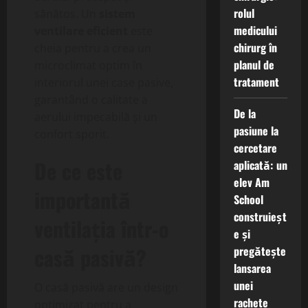
rolul
sănătos. Un
sistem
medicului
ventilare eficient
este
chirurg în
cheia pentru a crea un
planul de
microclimat optim în
tratament
interiorul unei case pasive,
garantând o calitate a
De la
aerului impecabilă și un
pasiune la
confort sporit.
cercetare
De ce este
aplicată: un
elev Am
importantă
School
construieșt
ventilația într-o
e și
casă pasivă?
pregătește
lansarea
unei
O casă pasivă are un design
rachete
optimizat pentru a