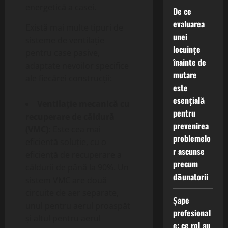
energetică a casei.
De ce
evaluarea
Există mai multe tipuri de
unei
sisteme de ventilație
locuințe
pentru case pasive,
înainte de
adaptate nevoilor specifice
mutare
ale fiecărei construcții:
este
esențială
Ventilație mecanică cu
pentru
recuperare de căldură
prevenirea
(VMC):
Este cea mai
problemelo
eficientă soluție, cu o
r ascunse
eficiență de recuperare a
precum
căldurii de până la 90%. Un
dăunatorii
sistem VMC are două
circuite de aer separate,
Șape
unul pentru aerul proaspăt
profesional
și altul pentru aerul
e: ce rol au