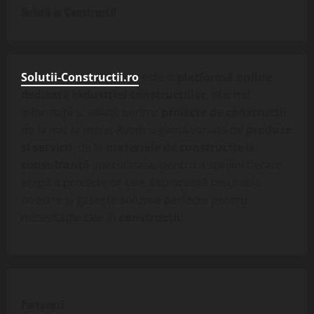
Solutii in Constructii
Solutii-Constructii.ro
este o
platformă online
dedicată industriei construcțiilor
, oferind
informații și soluții pentru
proiecte de construcții
de la mic la mare. Avem o gamă variată de
produse
și servicii
, de la
materiale de construcție
la
consultanță
specializată, pentru a sprijini fiecare
etapă a proiectelor tale. Explorează resursele
noastre și găsește soluțiile perfecte pentru
necesitățile tale în
construcții
!
Parteneri