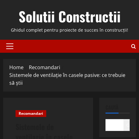
Skip
Solutii Constructii
to
content
Ghidul complet pentru proiecte de succes în construcții!
Primary
Menu
Home
Recomandari
Sistemele de ventilație în casele pasive: ce trebuie
să știi
CAUTĂ
Recomandari
Sistemele de
Caută
ventilație în casele