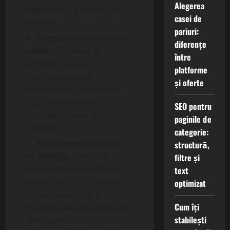
Alegerea
neplăcute și poluanții din
casei de
interior.
pariuri:
Creșterea confortului
diferențe
termic:
Sistemul de
între
ventilație ajută la
platforme
menținerea unei
și oferte
temperaturi uniforme în
casă, indiferent de
SEO pentru
condițiile meteo din
paginile de
exterior.
categorie:
Reducerea costurilor
structură,
cu energia:
Ventilația
filtre și
recuperatoare de căldură
text
preia o parte din căldura
optimizat
aerului evacuat și o
Cum îți
transferă aerului proaspăt,
stabilești
diminuând consumul de