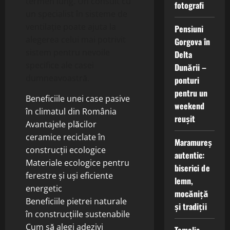
termen lung. Un consult cu
fotografi
un specialist în sisteme de
ventilație poate ajuta la
Pensiuni
alegerea celui mai potrivit
Gorgova în
sistem pentru nevoile
Delta
specifice ale casei
Dunării –
dumneavoastră.
ponturi
pentru un
Beneficiile unei case pasive
weekend
în climatul din România
reușit
Avantajele plăcilor
ceramice reciclate în
Maramureș
construcții ecologice
autentic:
Materiale ecologice pentru
biserici de
ferestre și uși eficiente
lemn,
energetic
mocăniță
Beneficiile pietrei naturale
și tradiții
în construcțiile sustenabile
Cum să alegi adezivi