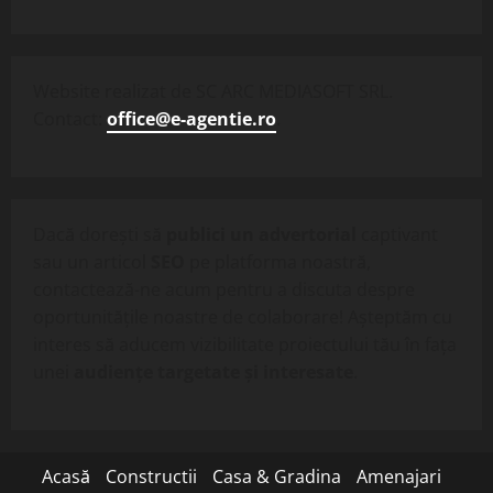
Website realizat de SC ARC MEDIASOFT SRL.
Contact:
office@e-agentie.ro
.
Dacă dorești să
publici un advertorial
captivant
sau un articol
SEO
pe platforma noastră,
contactează-ne acum pentru a discuta despre
oportunitățile noastre de colaborare! Așteptăm cu
interes să aducem vizibilitate proiectului tău în fața
unei
audiențe targetate și interesate
.
Acasă
Constructii
Casa & Gradina
Amenajari