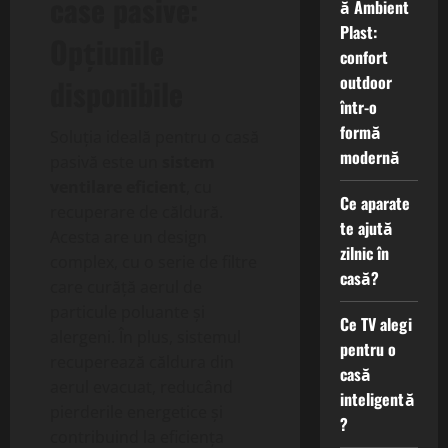
case pasive:
ă Ambient
Plast:
Opțiunile
confort
outdoor
disponibile
într-o
formă
Soluția ideală pentru o casă
modernă
pasivă este un
sistem
ventilare eficient
, cu
Ce aparate
recuperare de căldură.
te ajută
Acesta are un design
zilnic în
complex, cu o serie de filtre
casă?
care curăță aerul de
particule poluante și
Ce TV alegi
alergeni. În plus, sistemul
pentru o
recuperează căldura din
casă
aerul evacuat, reducând
inteligentă
pierderile energetice și
?
contribuind la eficiența