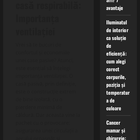
ări? 7
casă respirabilă:
avantaje
Importanța
Iluminatul
ventilației
de interior
ca soluție
Vrei să te bucuri de
de
confortul și economiile
eficiență:
unei case pasive? Atunci,
cum alegi
este esențial să înțelegi
corect
importanța ventilației. O
corpurile,
casă pasivă, prin definiție,
poziția și
este o construcție extrem
temperatur
de bine izolată, cu o
a de
pierdere minimă de
culoare
căldură. Dar aceasta vine la
Cancer
pachet cu o provocare:
mamar și
asigurarea unei circulații a
chirurgie:
aerului proaspăt și