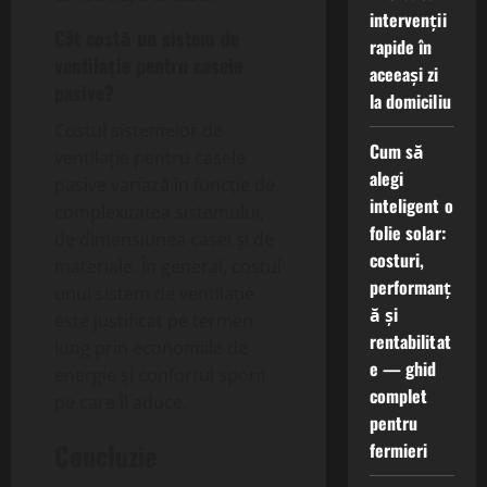
intervenții
Cât costă un sistem de
rapide în
ventilație pentru casele
aceeași zi
pasive?
la domiciliu
Costul sistemelor de
Cum să
ventilație pentru casele
alegi
pasive variază în funcție de
inteligent o
complexitatea sistemului,
folie solar:
de dimensiunea casei și de
costuri,
materiale. În general, costul
performanț
unui sistem de ventilație
ă și
este justificat pe termen
rentabilitat
lung prin economiile de
e — ghid
energie și confortul sporit
complet
pe care îl aduce.
pentru
Concluzie
fermieri