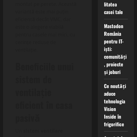
litatea
montat pe perete. Această
casei tale
variantă este mai puțin
eficientă decât VMC, dar
Mastodon
este o alegere viabilă
România
pentru casele mai mici, cu
pentru IT-
cerințe reduse de
iști:
ventilație.
comunități
Beneficiile unui
, proiecte
și joburi
sistem de
Ce noutăți
ventilație
aduce
tehnologia
eficient în casa
Vision
pasivă
Inside în
frigorifice
Un
sistem ventilare