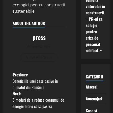
Temelia
ecologici pentru construcții
viitorului în
sustenabile
construcții
~ PR-ul ca
ABOUT THE AUTHOR
soluție
pentru
press
criza de
personal
Administrator
calificat ~
View All Posts
P
Previous:
CATEGORII
Beneficiile unei case pasive în
o
Afaceri
climatul din România
Next:
s
Amenajari
5 moduri de a reduce consumul de
t
energie într-o casă pasivă
Casa si