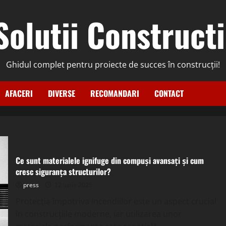
Solutii Constructi
Ghidul complet pentru proiecte de succes în construcții!
AFACERI
DIVERSE
RECOMANDARI
CONTACT
Ce sunt materialele ignifuge din compuși avansați și cum
cresc siguranța structurilor?
press
12 iunie 2025
Protecția împotriva incendiilor este un aspect crucial
în construcțiile moderne, iar utilizarea unor