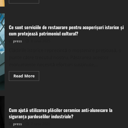
more
about
Cum
contribuie
utilizarea
materialelor
reciclate
Ce sunt serviciile de restaurare pentru acoperișuri istorice și
pentru
cum protejează patrimoniul cultural?
drumuri
la
press
8 iunie 2025
sustenabilitatea
infrastructurii?
Clădirile istorice reprezintă o moștenire prețioasă, o
punte către trecutul nostru. Păstrarea acestor
monumente necesită eforturi susținute,...
Read
Read More
more
about
Ce
sunt
serviciile
de
restaurare
pentru
Cum ajută utilizarea plăcilor ceramice anti-alunecare la
acoperișuri
siguranța pardoselilor industriale?
istorice
și
cum
press
7 iunie 2025
protejează