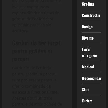
diverse aplicații și contexte.
Gradina
În acest capitol, vom
explora diferitele tipuri de
Constructii
garduri de fier forjat și
aplicațiile practice ale
Design
acestora.
Diverse
Garduri de fier forjat
Fără
pentru grădini și
categorie
parcuri
Medical
Gardurile de fier forjat
pentru grădini și parcuri
Recomandari
sunt proiectate pentru a
oferi o combinație de
Stiri
estetică și funcționalitate.
Acestea pot fi utilizate
Turism
pentru a delimita zonele de