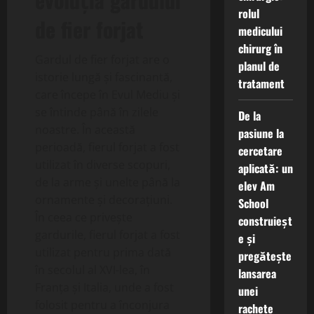
rolul
de fier forjat
medicului
chirurg în
Gardul de fier forjat are o
planul de
istorie lungă și fascinantă,
tratament
care începe în Evul Mediu și
se întinde până în zilele
De la
noastre. În această
pasiune la
perioadă, fierul forjat a fost
cercetare
utilizat în diverse scopuri,
aplicată: un
de la arme și unelte până la
elev Am
ornamente și decorațiuni.
School
În ceea ce privește
construieșt
gardurile, fierul forjat a fost
e și
utilizat pentru prima dată
pregătește
în secolul al XVI-lea, în
lansarea
Franța și Italia, unde a fost
unei
folosit pentru a înconjura
rachete