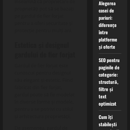
înseamnă că proprietarii de
Alegerea
proprietăți pot să se bazați
casei de
pe gardul de fier forjat
pariuri:
pentru a oferi securitate și
diferențe
protecție pentru mulți ani.
între
platforme
Estetica și designul
și oferte
gardului de fier forjat
SEO pentru
Gardul de fier forjat este
paginile de
cunoscut pentru designul
categorie:
său elegant și estetic. Fiind
structură,
fabricat din fier forjat,
filtre și
gardul poate să fie modelat
text
în diverse forme și modele,
optimizat
pentru a se potrivi cu stilul
și arhitectura proprietății.
Cum îți
stabilești
De asemenea, gardul de