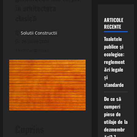
în arhitectura
clasică
ARTICOLE
RECENTE
Solutii Constructii
Toaletele
26 iunie 2024
publice și
16 minutes read
ecologice:
reglement
ări legale
și
standarde
De ce să
cumperi
piese de
utilaje de la
Cuprins
dezmembr