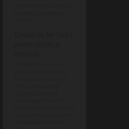
diverse materiale, cum ar fi
fierul forjat, aluminiul și
cuprul.
Garduri de fier forjat
pentru clădiri și
instituții
Gardurile de fier forjat
pentru clădiri și instituții
sunt proiectate pentru a
oferi o combinație de
siguranță și estetică.
Acestea pot fi utilizate
pentru a delimita zonele de
acces, pentru a crea zone
de siguranță și pentru a