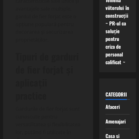
Temelia
caracteristicile sale unice și
viitorului în
avantajele sale multiple,
construcții
gardul de fier forjat este o
~ PR-ul ca
opțiune populară pentru
soluție
decorarea și securizarea
pentru
proprietăților.
criza de
Tipuri de garduri
personal
calificat ~
de fier forjat și
aplicații
practice
CATEGORII
Afaceri
Gardurile de fier forjat sunt
cunoscute pentru
Amenajari
versatilitatea și flexibilitatea
lor, putând fi utilizate în
Casa si