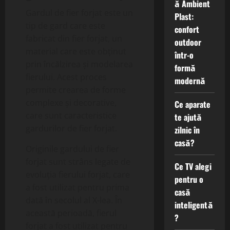
ă Ambient
Gardul de fier forjat este un
Plast:
tip de gard care este
confort
fabricat din fier forjat, un
outdoor
material care este obținut
într-o
prin încălzirea și modelarea
formă
fierului. Acest proces
modernă
permite crearea de forme
complexe și decorative,
Ce aparate
care sunt caracteristice
te ajută
gardurilor de fier forjat.
zilnic în
casă?
Originile gardului de fier
forjat sunt strâns legate de
Ce TV alegi
evoluția fierului forjat, care
pentru o
a fost utilizat pentru prima
casă
dată în secolul al X-lea. În
inteligentă
această perioadă, fierul
?
forjat a fost utilizat pentru