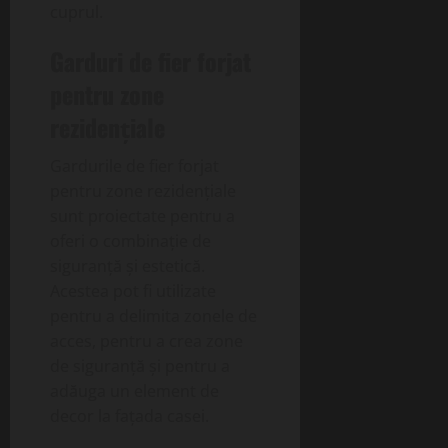
cuprul.
Garduri de fier forjat
pentru zone
rezidențiale
Gardurile de fier forjat
pentru zone rezidențiale
sunt proiectate pentru a
oferi o combinație de
siguranță și estetică.
Acestea pot fi utilizate
pentru a delimita zonele de
acces, pentru a crea zone
de siguranță și pentru a
adăuga un element de
decor la fațada casei.