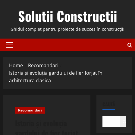
Skip
Solutii Constructii
to
content
Ghidul complet pentru proiecte de succes în construcții!
Primary
Menu
Home
Recomandari
Istoria și evoluția gardului de fier forjat în
arhitectura clasică
CAUTĂ
Recomandari
Istoria și evoluția
Caută
gardului de fier forjat