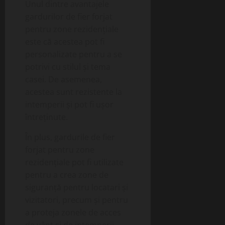
Unul dintre avantajele
gardurilor de fier forjat
pentru zone rezidențiale
este că acestea pot fi
personalizate pentru a se
potrivi cu stilul și tema
casei. De asemenea,
acestea sunt rezistente la
intemperii și pot fi ușor
întreținute.
În plus, gardurile de fier
forjat pentru zone
rezidențiale pot fi utilizate
pentru a crea zone de
siguranță pentru locatari și
vizitatori, precum și pentru
a proteja zonele de acces