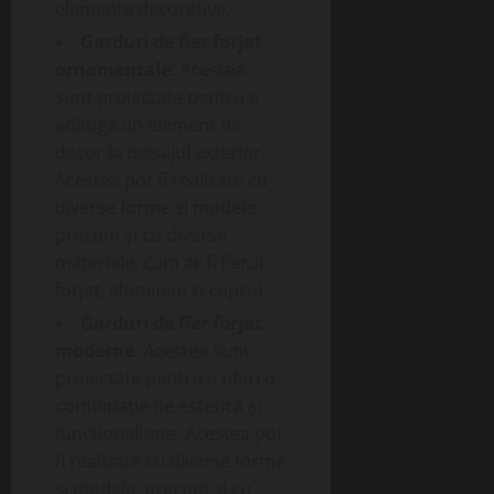
elemente decorative.
Garduri de fier forjat
ornamentale
: Acestea
sunt proiectate pentru a
adăuga un element de
decor la peisajul exterior.
Acestea pot fi realizate cu
diverse forme și modele,
precum și cu diverse
materiale, cum ar fi fierul
forjat, aluminiul și cuprul.
Garduri de fier forjat
moderne
: Acestea sunt
proiectate pentru a oferi o
combinație de estetică și
funcționalitate. Acestea pot
fi realizate cu diverse forme
și modele, precum și cu