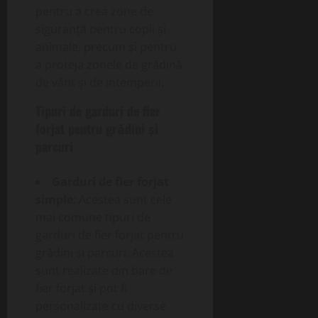
pentru a crea zone de
siguranță pentru copii și
animale, precum și pentru
a proteja zonele de grădină
de vânt și de intemperii.
Tipuri de garduri de fier
forjat pentru grădini și
parcuri
Garduri de fier forjat
simple
: Acestea sunt cele
mai comune tipuri de
garduri de fier forjat pentru
grădini și parcuri. Acestea
sunt realizate din bare de
fier forjat și pot fi
personalizate cu diverse