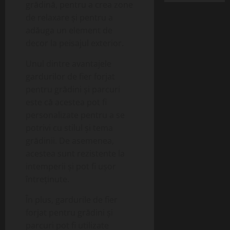
grădină, pentru a crea zone
de relaxare și pentru a
adăuga un element de
decor la peisajul exterior.
Unul dintre avantajele
gardurilor de fier forjat
pentru grădini și parcuri
este că acestea pot fi
personalizate pentru a se
potrivi cu stilul și tema
grădinii. De asemenea,
acestea sunt rezistente la
intemperii și pot fi ușor
întreținute.
În plus, gardurile de fier
forjat pentru grădini și
parcuri pot fi utilizate