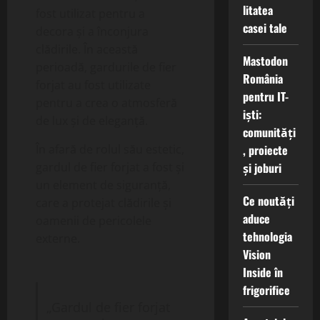
litatea
fost utilizat pentru a
casei tale
decora și a înconjura
clădirile. În această
Mastodon
perioadă, gardurile de fier
România
forjat au fost utilizate
pentru IT-
pentru a crea o atmosferă
iști:
de lux și de eleganță.
comunități
, proiecte
În afară de rolul său estetic,
și joburi
gardul de fier forjat a fost și
un element de siguranță,
Ce noutăți
care a protejat clădirile și
aduce
oamenii de pericolele
tehnologia
externe.
Vision
Inside în
frigorifice
„Gardul de fier forjat