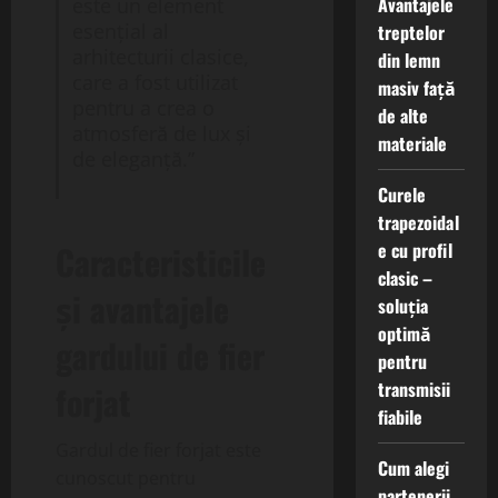
Avantajele
este un element
esențial al
treptelor
arhitecturii clasice,
din lemn
care a fost utilizat
masiv față
pentru a crea o
de alte
atmosferă de lux și
materiale
de eleganță.”
Curele
trapezoidal
e cu profil
Caracteristicile
clasic –
și avantajele
soluția
optimă
gardului de fier
pentru
transmisii
forjat
fiabile
Gardul de fier forjat este
Cum alegi
cunoscut pentru
partenerii