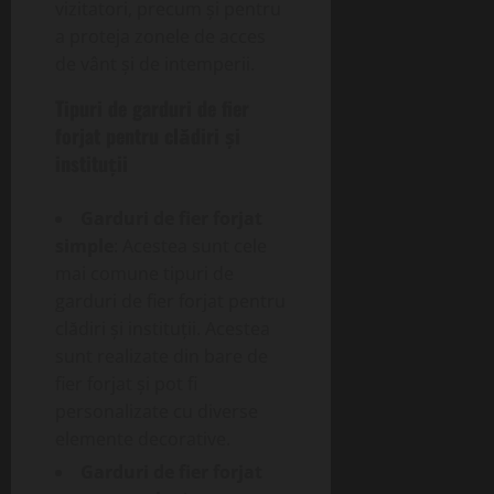
vizitatori, precum și pentru
a proteja zonele de acces
de vânt și de intemperii.
Tipuri de garduri de fier
forjat pentru clădiri și
instituții
Garduri de fier forjat
simple
: Acestea sunt cele
mai comune tipuri de
garduri de fier forjat pentru
clădiri și instituții. Acestea
sunt realizate din bare de
fier forjat și pot fi
personalizate cu diverse
elemente decorative.
Garduri de fier forjat