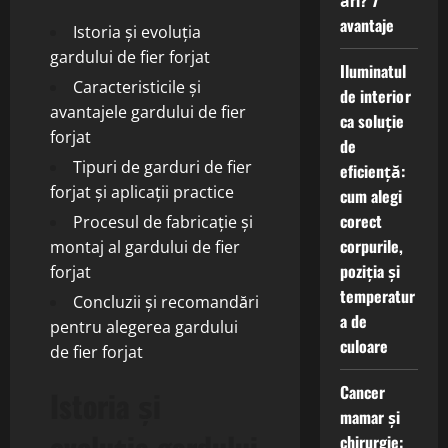
ări? 7
avantaje
Istoria și evoluția
gardului de fier forjat
Iluminatul
Caracteristicile și
de interior
avantajele gardului de fier
ca soluție
forjat
de
Tipuri de garduri de fier
eficiență:
forjat și aplicații practice
cum alegi
corect
Procesul de fabricație și
corpurile,
montaj al gardului de fier
poziția și
forjat
temperatur
Concluzii și recomandări
a de
pentru alegerea gardului
culoare
de fier forjat
Cancer
Istoria și
mamar și
evoluția gardului
chirurgie: