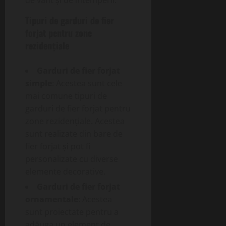
de vânt și de intemperii.
Tipuri de garduri de fier
forjat pentru zone
rezidențiale
Garduri de fier forjat
simple
: Acestea sunt cele
mai comune tipuri de
garduri de fier forjat pentru
zone rezidențiale. Acestea
sunt realizate din bare de
fier forjat și pot fi
personalizate cu diverse
elemente decorative.
Garduri de fier forjat
ornamentale
: Acestea
sunt proiectate pentru a
adăuga un element de