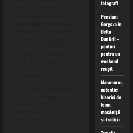
întreținut și nu necesită
fotografi
întreținere frecventă.
Pensiuni
Este gardul de fier
Gorgova în
forjat sigur pentru copii și
Delta
animale?
Da, gardul de fier
Dunării –
forjat este foarte sigur
ponturi
pentru copii și animale,
pentru un
deoarece este fabricat din
weekend
materiale sigure și nu
reușit
prezintă niciun risc de
accidentare.
Maramureș
autentic:
În concluzie, gardul de fier
biserici de
forjat este o alegere
lemn,
excelentă pentru
mocăniță
proprietarii de proprietăți
și tradiții
care doresc să combine
estetica și securitatea. Cu