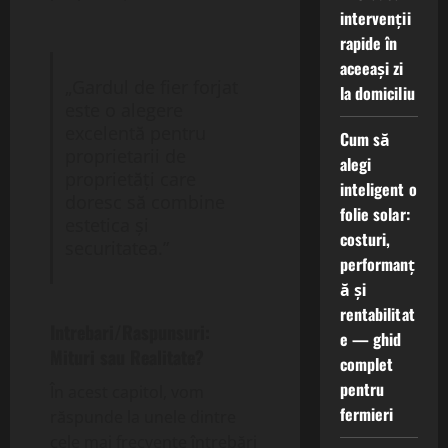
intervenții
rapide în
aceeași zi
„Gardul de fier forjat
la domiciliu
este o alegere
excelentă pentru
Cum să
proprietarii de
alegi
proprietăți care
inteligent o
doresc să combine
folie solar:
estetica și
costuri,
securitatea.”
performanț
ă și
rentabilitat
Intrebari/Raspunsuri:
e — ghid
Mituri sau Realitate?
complet
pentru
În acest capitol, vom
fermieri
răspunde la unele dintre
cele mai frecvente întrebări