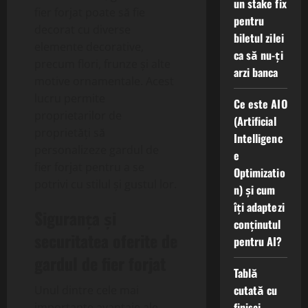
un stake fix
fier forjat poate să fie
pentru
decorat cu diverse
biletul zilei
elemente decorative,
ca să nu-ți
precum flori, frunze și alte
arzi banca
motive ornamentale. Acest
lucru permite
Ce este AIO
proprietarilor de
(Artificial
proprietăți să
Intelligenc
personalizeze gardul de
e
fier forjat pentru a se
Optimizatio
potrivi cu stilul și gustul lor.
n) și cum
îți adaptezi
Siguranța și
conținutul
securitatea oferite de
pentru AI?
gardul de fier forjat
Tablă
cutată cu
Unul dintre cele mai
finisaj
importante avantaje ale