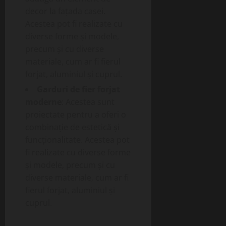
decor la fațada casei.
Acestea pot fi realizate cu
diverse forme și modele,
precum și cu diverse
materiale, cum ar fi fierul
forjat, aluminiul și cuprul.
Garduri de fier forjat
moderne
: Acestea sunt
proiectate pentru a oferi o
combinație de estetică și
funcționalitate. Acestea pot
fi realizate cu diverse forme
și modele, precum și cu
diverse materiale, cum ar fi
fierul forjat, aluminiul și
cuprul.