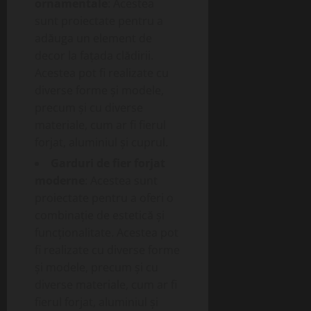
ornamentale
: Acestea
sunt proiectate pentru a
adăuga un element de
decor la fațada clădirii.
Acestea pot fi realizate cu
diverse forme și modele,
precum și cu diverse
materiale, cum ar fi fierul
forjat, aluminiul și cuprul.
Garduri de fier forjat
moderne
: Acestea sunt
proiectate pentru a oferi o
combinație de estetică și
funcționalitate. Acestea pot
fi realizate cu diverse forme
și modele, precum și cu
diverse materiale, cum ar fi
fierul forjat, aluminiul și