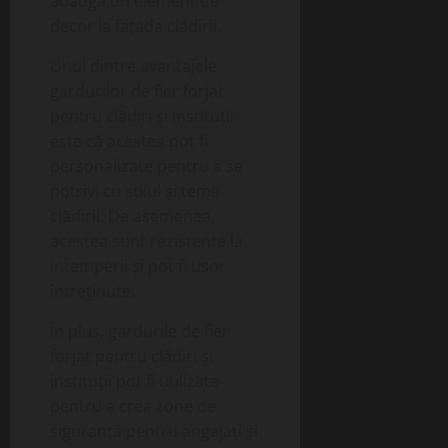
adăuga un element de
decor la fațada clădirii.
Unul dintre avantajele
gardurilor de fier forjat
pentru clădiri și instituții
este că acestea pot fi
personalizate pentru a se
potrivi cu stilul și tema
clădirii. De asemenea,
acestea sunt rezistente la
intemperii și pot fi ușor
întreținute.
În plus, gardurile de fier
forjat pentru clădiri și
instituții pot fi utilizate
pentru a crea zone de
siguranță pentru angajați și