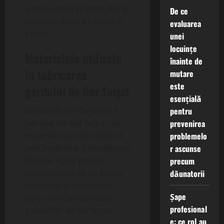
a crea unelte și arme, dar și
De ce
pentru a decora castele și
evaluarea
palate.
unei
locuințe
Materialele utilizate
înainte de
în fabricarea
mutare
este
gardului de fier forjat
esențială
pentru
Gardul de fier forjat este
prevenirea
fabricat din fier forjat, un
problemelo
material care este obținut
r ascunse
prin încălzirea și modelarea
precum
fierului. Acest proces
dăunatorii
permite crearea de forme
complexe și decorative,
Șape
care sunt caracteristice
profesional
gardurilor de fier forjat.
e: ce rol au