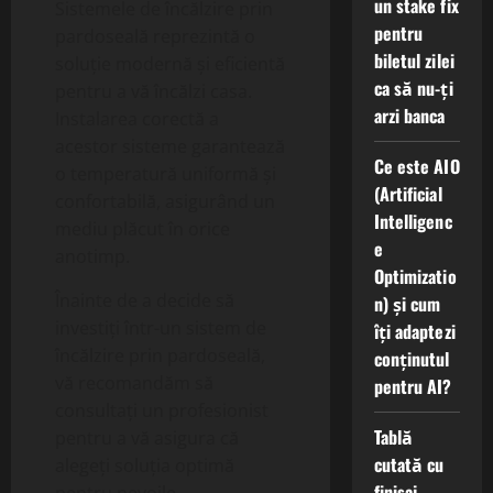
un stake fix
Sistemele de încălzire prin
pentru
pardoseală reprezintă o
biletul zilei
soluție modernă și eficientă
ca să nu-ți
pentru a vă încălzi casa.
arzi banca
Instalarea corectă a
acestor sisteme garantează
Ce este AIO
o temperatură uniformă și
(Artificial
confortabilă, asigurând un
Intelligenc
mediu plăcut în orice
e
anotimp.
Optimizatio
Înainte de a decide să
n) și cum
investiți într-un sistem de
îți adaptezi
încălzire prin pardoseală,
conținutul
vă recomandăm să
pentru AI?
consultați un profesionist
Tablă
pentru a vă asigura că
cutată cu
alegeți soluția optimă
finisaj