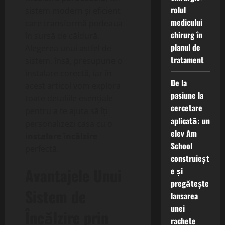
rolul
sistem modern și eficient
medicului
care transformă podeaua
chirurg în
în sursă de căldură.
planul de
Alegerea unui astfel de
tratament
sistem, însă, presupune o
instalare corectă, iar în
De la
acest articol vom explora
pasiune la
toate detaliile esențiale
cercetare
pentru a te ajuta să îți
aplicată: un
personalizezi casa cu o
elev Am
instalare încălzire
School
perfectă.
construieșt
Avantajele Unui
e și
pregătește
Sistem de
lansarea
unei
Încălzire prin
rachete