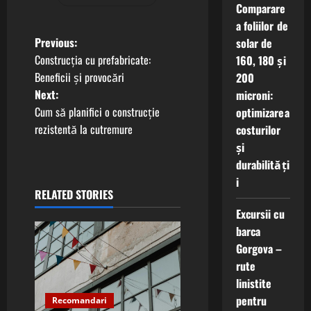
Comparare
a foliilor de
P
Previous:
solar de
Construcția cu prefabricate:
160, 180 și
o
Beneficii și provocări
200
Next:
microni:
s
Cum să planifici o construcție
optimizarea
t
rezistentă la cutremure
costurilor
și
n
durabilități
i
a
RELATED STORIES
Excursii cu
v
barca
i
Gorgova –
rute
g
linistite
pentru
Recomandari
a