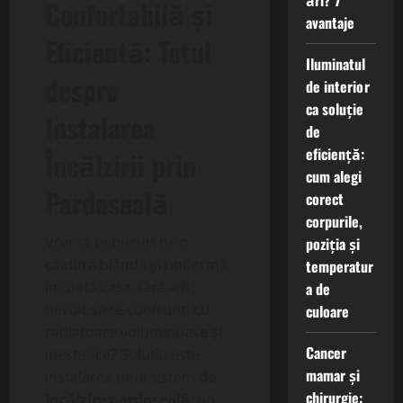
ări? 7
Confortabilă și
avantaje
Eficientă: Totul
Iluminatul
despre
de interior
ca soluție
Instalarea
de
eficiență:
Încălzirii prin
cum alegi
Pardoseală
corect
corpurile,
Vrei să te bucuri de o
poziția și
căldură blândă și uniformă
temperatur
în toată casa, fără a fi
a de
nevoit să te confrunți cu
culoare
radiatoare voluminoase și
Cancer
inestetice? Soluția este
mamar și
instalarea unui sistem de
chirurgie:
încălzire pardoseală
, un