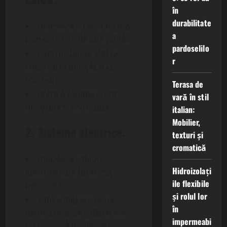
în
durabilitate
Utilizează o rețea de țevi
a
prin care circulă apă caldă.
pardoselilo
Pot fi instalate atât la
r
construcții noi, cât și la
renovări.
Terasa de
Oferă o temperatură
vară în stil
uniformă și constantă.
italian:
Mobilier,
2. Sisteme electrice:
texturi și
cromatică
Utilizează cabluri
Hidroizolați
electrice care încălzesc
ile flexibile
pardoseala.
și rolul lor
Sunt o alegere bună
în
pentru renovări, deoarece
impermeabi
nu necesită modificări