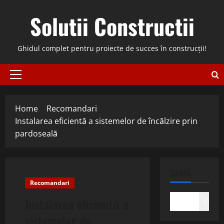
Skip
Solutii Constructii
to
content
Ghidul complet pentru proiecte de succes în construcții!
Primary
Menu
Home
Recomandari
Instalarea eficientă a sistemelor de încălzire prin
pardoseală
CAUTĂ
Recomandari
Instalarea eficientă a
Caută
sistemelor de