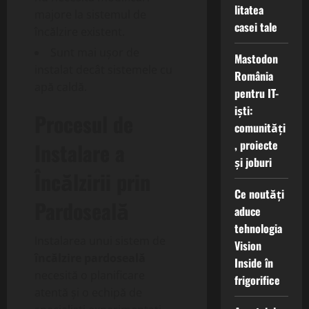
litatea
majore la sistemul de
casei tale
încălzire existent.
Sunt mai ușor de
Mastodon
instalat decât sistemele cu
România
apă caldă.
pentru IT-
iști:
Procesul de
comunități
, proiecte
Instalare a
și joburi
Încălzirii prin
Ce noutăți
Pardoseală
aduce
tehnologia
Instalarea unui sistem de
Vision
încălzire pardoseală
Inside în
necesită o planificare
frigorifice
atentă și o echipă de