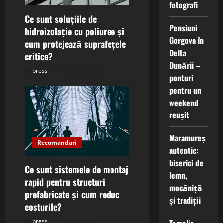
fotografi
t
Ce sunt soluțiile de
Pensiuni
hidroizolație cu poliuree și
i
Gorgova în
cum protejează suprafețele
Delta
critice?
o
Dunării –
press
22 iunie 2025
ponturi
n
pentru un
weekend
reușit
Maramureș
Recomandari
autentic:
biserici de
Ce sunt sistemele de montaj
lemn,
rapid pentru structuri
mocăniță
prefabricate și cum reduc
și tradiții
costurile?
press
20 iunie 2025