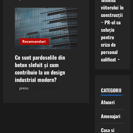
Temelia
viitorului în
construcții
~ PR-ul ca
soluție
pentru
Recomandari
criza de
personal
Ce sunt pardoselile din
calificat ~
beton slefuit și cum
contribuie la un design
industrial modern?
press
18 iunie 2025
CATEGORII
Afaceri
Amenajari
Casa si