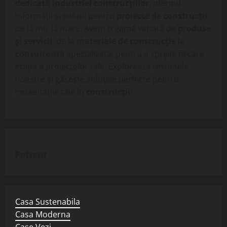
dedicată industriei construcțiilor
, oferind
informații și soluții pentru
proiecte de construcții
de la mic la mare. Avem o gamă variată de
produse
și servicii
, de la
materiale de construcție
la
consultanță
specializată, pentru a sprijini fiecare
etapă a proiectelor tale. Explorează resursele
noastre și găsește soluțiile perfecte pentru
necesitățile tale în
construcții
!
Parteneri
Casa Sustenabila
Casa Moderna
Case Vezi