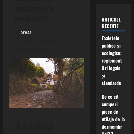
încălzire prin
pardoseală
ARTICOLE
RECENTE
press
Toaletele
3 noiembrie 2024
publice și
4 minutes read
ecologice:
reglement
ări legale
și
standarde
De ce să
cumperi
piese de
utilaje de la
O Căldură
dezmembr