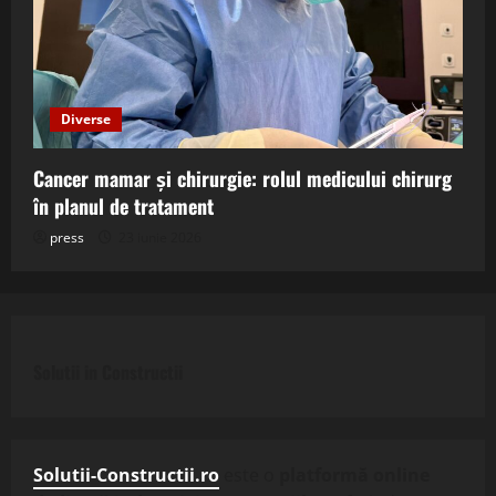
Diverse
Cancer mamar și chirurgie: rolul medicului chirurg
în planul de tratament
press
23 iunie 2026
Solutii in Constructii
Solutii-Constructii.ro
este o
platformă online