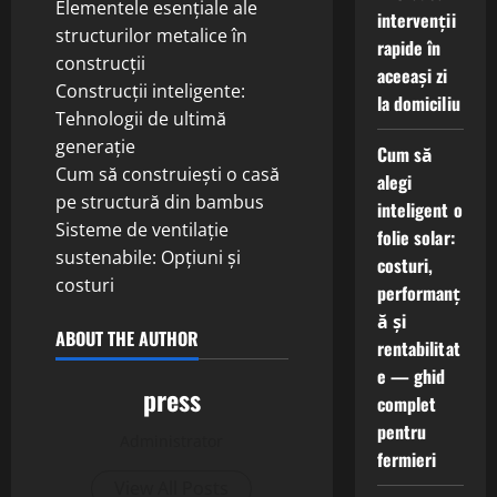
Elementele esențiale ale
intervenții
structurilor metalice în
rapide în
construcții
aceeași zi
Construcții inteligente:
la domiciliu
Tehnologii de ultimă
generație
Cum să
Cum să construiești o casă
alegi
pe structură din bambus
inteligent o
Sisteme de ventilație
folie solar:
sustenabile: Opțiuni și
costuri,
costuri
performanț
ă și
ABOUT THE AUTHOR
rentabilitat
e — ghid
press
complet
pentru
Administrator
fermieri
View All Posts