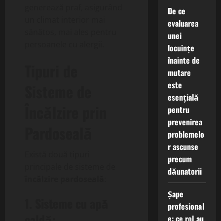
generează praf, asigurând
De ce
un climat interior mai
evaluarea
sănătos, mai ales pentru
unei
persoanele cu alergii.
locuințe
înainte de
Tipuri de
mutare
este
Sisteme de
esențială
Încălzire prin
pentru
prevenirea
Pardoseală
problemelo
r ascunse
Există două tipuri
precum
principale de sisteme de
dăunatorii
încălzire pardoseală
:
Șape
1. Sisteme cu apă
profesional
caldă:
e: ce rol au