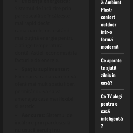
Eficiență energetică:
ă Ambient
Sistemul de încălzire prin
Plast:
pardoseală se încălzește
confort
mai rapid decât
outdoor
radiatoarele, necesitând
într-o
mai puțină energie pentru
formă
a atinge temperatura
modernă
dorită. Astfel, economisiți la
Ce aparate
facturile de energie.
te ajută
Spațiu suplimentar:
zilnic în
Eliminarea radiatoarelor vă
casă?
oferă mai mult spațiu liber,
permițându-vă să vă
Ce TV alegi
amenajați casa mai flexibil
pentru o
și estetic.
casă
Aer curat:
Sistemul de
inteligentă
încălzire prin pardoseală
?
nu usucă aerul și nu