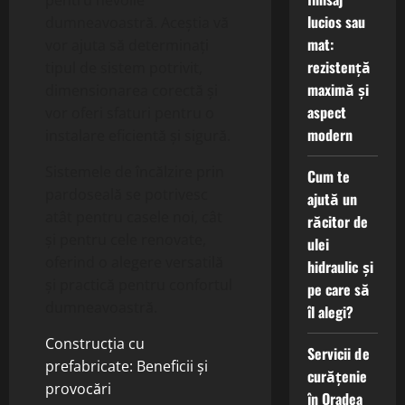
pentru nevoile
lucios sau
dumneavoastră. Aceștia vă
mat:
vor ajuta să determinați
rezistență
tipul de sistem potrivit,
maximă și
dimensionarea corectă și
aspect
vor oferi sfaturi pentru o
modern
instalare eficientă și sigură.
Sistemele de încălzire prin
Cum te
pardoseală se potrivesc
ajută un
atât pentru casele noi, cât
răcitor de
și pentru cele renovate,
ulei
oferind o alegere versatilă
hidraulic și
și practică pentru confortul
pe care să
dumneavoastră.
îl alegi?
Construcția cu
Servicii de
prefabricate: Beneficii și
curățenie
provocări
în Oradea