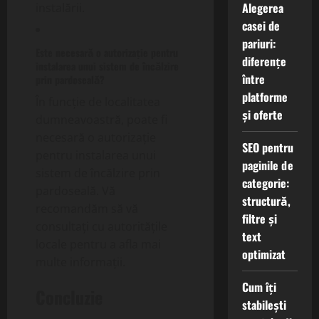
Alegerea
instalării.
casei de
pariuri:
Este necesară o autorizație pentru
diferențe
instalarea unui sistem de încălzire
între
prin pardoseală?
platforme
În funcție de localitatea
și oferte
dumneavoastră, poate fi
necesară o autorizație
SEO pentru
pentru instalarea unui
paginile de
sistem de încălzire prin
categorie:
pardoseală. Vă
structură,
recomandăm să vă
filtre și
consultați cu autoritățile
text
locale pentru a afla mai
optimizat
multe informații.
Cum îți
Concluzie
stabilești