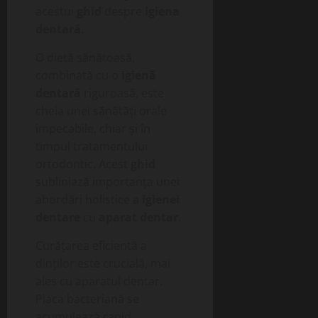
acestui
ghid
despre
igiena
dentară
.
O dietă sănătoasă,
combinată cu o
igienă
dentară
riguroasă, este
cheia unei sănătăți orale
impecabile, chiar și în
timpul tratamentului
ortodontic. Acest
ghid
subliniază importanța unei
abordări holistice a
igienei
dentare
cu
aparat dentar
.
Curățarea eficientă a
dinților este crucială, mai
ales cu aparatul dentar.
Placa bacteriană se
acumulează rapid,