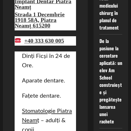
Implant Dentar Piatra
medicului
Neamț
chirurg în
Strada 1 Decembrie
planul de
1918 58A, Piatra
Neamț 615200
tratament
De la
+40 333 630 005
pasiune la
cercetare
Dinți Ficși în 24 de
aplicată: un
Ore.
elev Am
School
Aparate dentare.
construieșt
e și
Fațete dentare.
pregătește
lansarea
Stomatologie Piatra
unei
Neamț
– adulți &
rachete
copii.