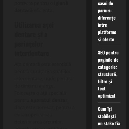
casei de
potrivite pentru o
igienă
pariuri:
dentară
eficientă.
diferențe
Utilizarea aței
între
platforme
dentare și a
și oferte
periuțelor
interdentare
SEO pentru
paginile de
Ața dentară este esențială
categorie:
pentru curățarea spațiilor
structură,
interdentare, unde periuța
filtre și
de dinți nu ajunge.
text
Folosește o ață specială
optimizat
pentru
aparatul dentar
,
dacă este necesar, pentru a
Cum îți
evita ruperea sau
stabilești
deteriorarea arcurilor.
un stake fix