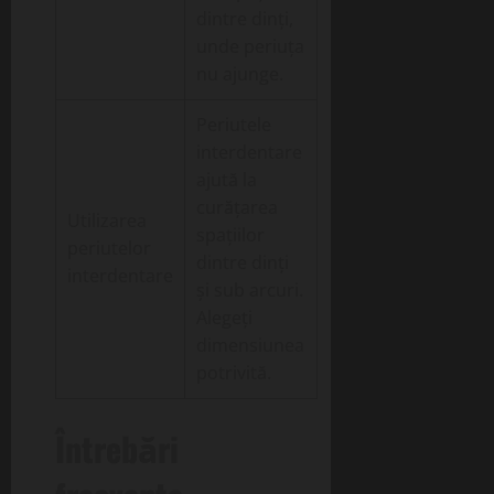
dintre dinți,
unde periuța
nu ajunge.
Periutele
interdentare
ajută la
curățarea
Utilizarea
spațiilor
periutelor
dintre dinți
interdentare
și sub arcuri.
Alegeți
dimensiunea
potrivită.
Întrebări