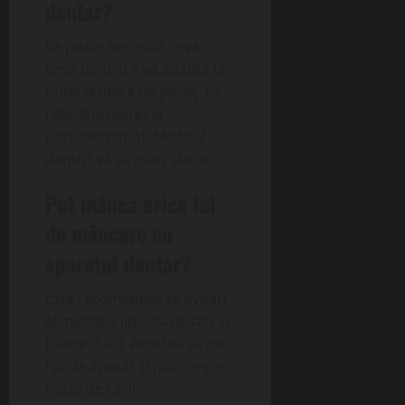
dentar?
Se poate necesita ceva
timp pentru a vă adapta la
noua tehnică de periaj. Fii
răbdător(oare) și
perseverent(ă). Medicul
dentist vă va oferi sfaturi.
Pot mânca orice fel
de mâncare cu
aparatul dentar?
Este recomandat să evitați
alimentele lipicioase, tari și
foarte dulci. Acestea se pot
lipi de aparat și pot crește
riscul de carii.