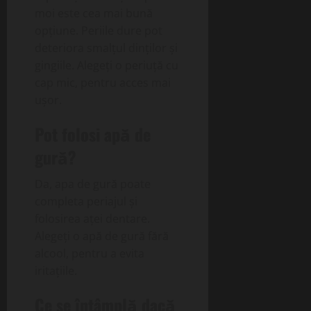
moi este cea mai bună
opțiune. Periile dure pot
deteriora smalțul dinților și
gingiile. Alegeți o periuță cu
cap mic, pentru acces mai
ușor.
Pot folosi apă de
gură?
Da, apa de gură poate
completa periajul și
folosirea aței dentare.
Alegeți o apă de gură fără
alcool, pentru a evita
iritațiile.
Ce se întâmplă dacă