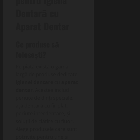
Dentară cu
Aparat Dentar
Ce produse să
folosești?
Pe piață există o gamă
largă de produse dedicate
igienei dentare
cu
aparat
dentar
. Acestea includ
periuțe de dinți speciale,
ață dentară cu fir plat,
periuțe interdentare, și
soluții de clătire cu fluor.
Alege produsele care sunt
potrivite pentru tine și