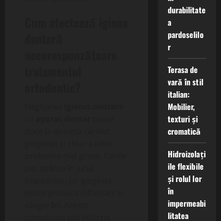
durabilitate
Cum afectează igiena
a
pardoselilo
dentară
r
necorespunzătoare
tratamentul
Terasa de
vară în stil
ortodontic?
italian:
Mobilier,
Neglijarea
igienei dentare
texturi și
cu
aparat dentar
poate
cromatică
duce la apariția cariilor,
gingivitei și chiar a unor
Hidroizolați
probleme mai grave. Cariile
ile flexibile
pot apărea în jurul
și rolul lor
brackeților, iar gingivita
în
poate provoca inflamații și
impermeabi
sângerări. Aceste
litatea
complicații pot întârzia