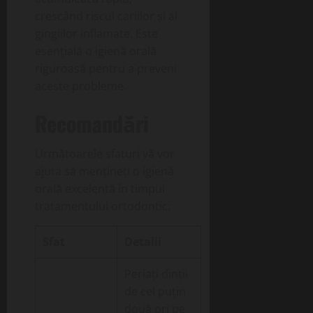
crescând riscul cariilor și al
gingiilor inflamate. Este
esențială o igienă orală
riguroasă pentru a preveni
aceste probleme.
Recomandări
Următoarele sfaturi vă vor
ajuta să mențineți o igienă
orală excelentă în timpul
tratamentului ortodontic:
Sfat
Detalii
Periați dinții
de cel puțin
două ori pe