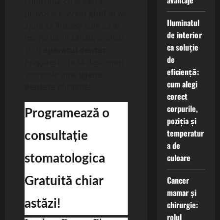
avantaje
confruntă cu această
provocare. Acest
ghid
te va
Iluminatul
ajuta să înțelegi cum să îți
de interior
menții dinții sănătoși, chiar
ca soluție
și cu
aparatul dentar
.
de
Pregătește-te să descoperi
eficiență:
secretele unei
igiene
cum alegi
dentare
eficiente!
corect
corpurile,
Programează o
poziția și
temperatur
consultație
a de
culoare
stomatologica
Cancer
Gratuită chiar
mamar și
astăzi!
chirurgie:
rolul