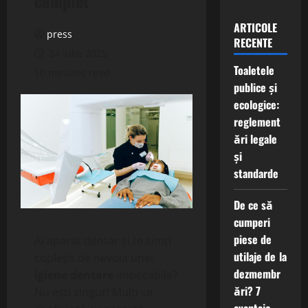
complet
ARTICOLE
press
RECENTE
24 iulie 2025
Toaletele
10 minutes read
publice și
ecologice:
reglement
ări legale
și
standarde
De ce să
cumperi
piese de
Ai aparat dentar și te simți
utilaje de la
copleșit de nevoia unei
dezmembr
igiene dentare
impecabile?
ări? 7
Nu ești singur! Mulți se