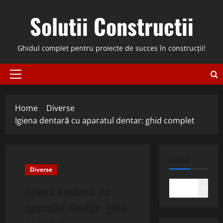
Skip
Solutii Constructii
to
content
Ghidul complet pentru proiecte de succes în construcții!
Primary
Menu
Home
Diverse
Igiena dentară cu aparatul dentar: ghid complet
CAUTĂ
Diverse
Igiena dentară cu
Caută
aparatul dentar: ghid