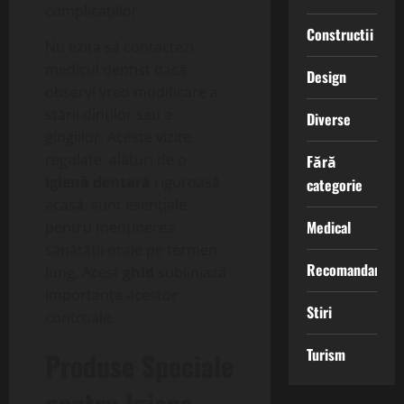
complicațiilor.
Constructii
Nu ezita să contactezi
medicul dentist dacă
Design
observi vreo modificare a
stării dinților sau a
Diverse
gingiilor. Aceste vizite
regulate, alături de o
Fără
igienă dentară
riguroasă
categorie
acasă, sunt esențiale
Medical
pentru menținerea
sănătății orale pe termen
Recomandari
lung. Acest
ghid
subliniază
importanța acestor
Stiri
controale.
Turism
Produse Speciale
pentru Igiena