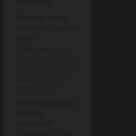
frecvente
Cât de des trebuie
să-mi curăț aparatul
dentar?
Ar trebui să vă curățați
aparatul dentar de fiecare
dată după masă și înainte
de culcare. Este important
să îndepărtați resturile
alimentare imediat.
Ce tip de periuță de
dinți este
recomandat?
O periuță de dinți cu peri