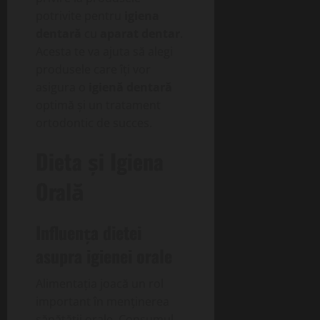
potrivite pentru
igiena
dentară
cu
aparat dentar
.
Acesta te va ajuta să alegi
produsele care îți vor
asigura o
igienă dentară
optimă și un tratament
ortodontic de succes.
Dieta și Igiena
Orală
Influența dietei
asupra igienei orale
Alimentația joacă un rol
important în menținerea
sănătății orale. Consumul