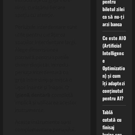
Introdu ața cu grijă între
pentru
dinți, curățând fiecare
biletul zilei
spațiu cu atenție.
ca să nu-ți
arzi banca
Periuțele interdentare sunt
utile pentru curățarea
Ce este AIO
spațiilor interdentare largi.
(Artificial
Alege dimensiunea
Intelligenc
potrivită pentru spațiile
e
dintre dinții tăi. Introdu
Optimizatio
periuța interdentară cu
n) și cum
grijă între dinți și mișcă-o
îți adaptezi
ușor înainte și înapoi. O
conținutul
igienă dentară
completă
pentru AI?
implică și utilizarea acestor
instrumente.
Tablă
cutată cu
Aceste instrumente sunt
finisaj
complementare periajului.
lucios sau