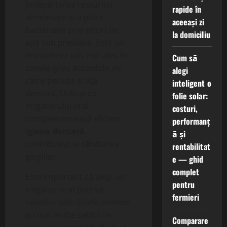
îndepărtarea resturilor
rapide în
alimentare și a plăcii
aceeași zi
bacteriene prin jeturi de
la domiciliu
apă sub presiune. Este un
instrument util, mai ales în
Cum să
zonele greu accesibile de
alegi
către periuță și ață
inteligent o
dentară. Utilizarea
folie solar:
irrigatorului oral
costuri,
complementează eficient
performanț
igiena dentară
,
ă și
contribuind la sănătatea
rentabilitat
gingiilor.
e — ghid
complet
Este important să alegi un
pentru
irrigator oral potrivit
fermieri
nevoilor tale. Unele modele
au mai multe setări de
Comparare