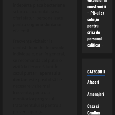
viitorului în
îndepărta placa bacteriană
construcții
și tartrul acumulat, și va
~ PR-ul ca
oferi sfaturi personalizate
soluție
pentru o
igienă dentară
pentru
eficientă.
criza de
personal
Frecvența vizitelor la
calificat ~
dentist depinde de nevoile
individuale, dar, în general,
se recomandă cel puțin o
vizită la fiecare 6 luni. În
CATEGORII
cazul purtării
aparatului
dentar
, este posibil să fie
Afaceri
necesare vizite mai
frecvente, pentru a
Amenajari
monitoriza progresul
tratamentului și pentru a
Casa si
preveni apariția
Gradina