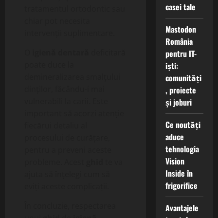
casei tale
tratamentul ortodontic sau
chiar pot necesita
Mastodon
intervenții suplimentare.
România
O
igienă dentară
deficitară
pentru IT-
poate duce la
iști:
demineralizarea smalțului
comunități
dinților, făcându-i mai
, proiecte
vulnerabili la carii. Este
și joburi
important să acorzi atenție
Ce noutăți
fiecărui detaliu al
aduce
procesului de curățare,
tehnologia
pentru a preveni aceste
Vision
probleme. Acest
ghid
te va
Inside în
ajuta să înțelegi cum să
frigorifice
eviți aceste complicații.
În concluzie, respectarea
Avantajele