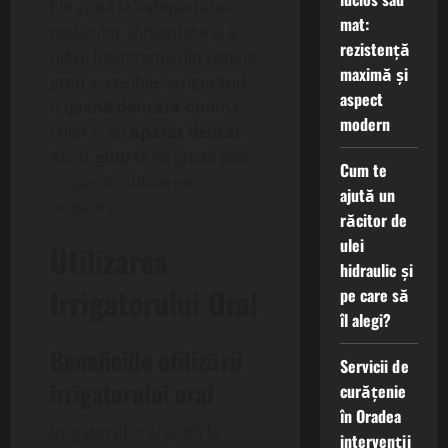
Ele ajută la îndepărtarea
mat:
resturilor alimentare și a
rezistență
plăcii bacteriene din zonele
maximă și
greu accesibile, asigurând
aspect
o
igienă dentară
optimă
modern
chiar și cu
aparat dentar
.
Acest
ghid
te va ghida pas
Cum te
cu pas în utilizarea
ajută un
acestora.
răcitor de
ulei
Utilizarea
hidraulic și
Irrigatorului Oral
pe care să
îl alegi?
Beneficiile utilizării
Servicii de
irrigatorului oral
curățenie
în Oradea
Irrigatorul oral ajută la
intervenții