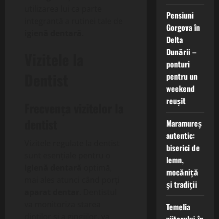
utilizarea lui ca parte
Pensiuni
integrantă a rutinei tale de
Gorgova în
igienă dentară
.
Delta
Dunării –
Vizitele la
ponturi
Dentist
pentru un
weekend
reușit
Frecvența vizitelor la
dentist
Maramureș
autentic:
Vizitele regulate la dentist
biserici de
sunt esențiale pentru o
lemn,
igienă dentară
optimă,
mocăniță
mai ales atunci când porți
și tradiții
aparat dentar
. Dentistul
va monitoriza starea
Temelia
dinților și a gingiilor, va