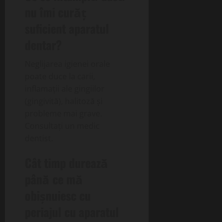
nu îmi curăț
suficient aparatul
dentar?
Neglijarea igienei orale
poate duce la carii,
inflamații ale gingiilor
(gingivită), halitoză și
probleme mai grave.
Consultați un medic
dentist.
Cât timp durează
până ce mă
obișnuiesc cu
periajul cu aparatul