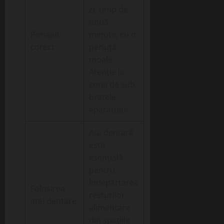
zi, timp de
două
Periajul
minute, cu o
corect
periuță
moale.
Atenție la
zona de sub
brațele
aparatului.
Ața dentară
este
esențială
pentru
îndepărtarea
Folosirea
resturilor
aței dentare
alimentare
din spațiile