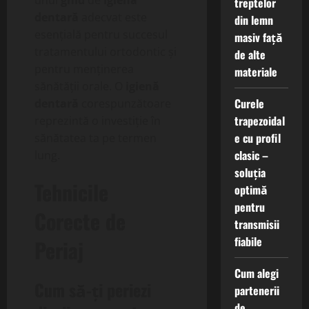
unui
ghid
de
igienă
treptelor
dentară
adecvat este
din lemn
esențială pentru succesul
masiv față
tratamentului ortodontic și
de alte
pentru menținerea
materiale
sănătății orale. O
igienă
Curele
dentară
corespunzătoare
trapezoidal
reprezintă o investiție în
e cu profil
sănătatea ta pe termen
clasic –
lung.
soluția
Tehnicile
optimă
pentru
Corecte de
transmisii
fiabile
Periaj
Cum alegi
Cum să-ți periezi
partenerii
de