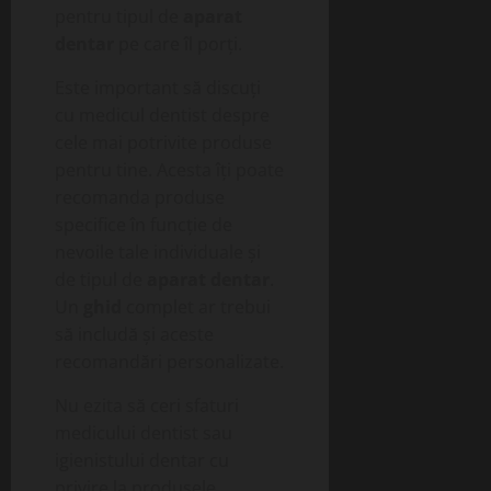
pentru tipul de
aparat
dentar
pe care îl porți.
Este important să discuți
cu medicul dentist despre
cele mai potrivite produse
pentru tine. Acesta îți poate
recomanda produse
specifice în funcție de
nevoile tale individuale și
de tipul de
aparat dentar
.
Un
ghid
complet ar trebui
să includă și aceste
recomandări personalizate.
Nu ezita să ceri sfaturi
medicului dentist sau
igienistului dentar cu
privire la produsele