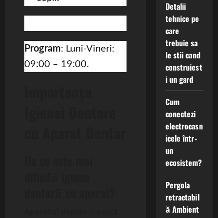
Detalii
tehnice pe
care
trebuie sa
Program
: Luni-Vineri:
le stii cand
09:00 – 19:00.
construiest
i un gard
Importanța
Cum
Igienei Dentare
conectezi
electrocasn
cu Aparat Dentar
icele într-
un
De ce este mai
ecosistem?
dificilă igiena
Pergola
dentară cu aparat?
retractabil
ă Ambient
Aparatul dentar
creează