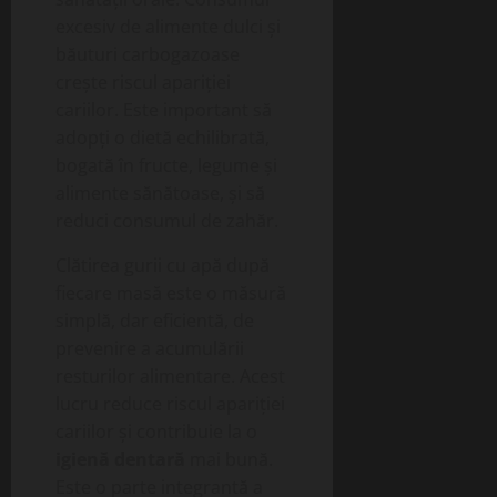
excesiv de alimente dulci și
băuturi carbogazoase
crește riscul apariției
cariilor. Este important să
adopți o dietă echilibrată,
bogată în fructe, legume și
alimente sănătoase, și să
reduci consumul de zahăr.
Clătirea gurii cu apă după
fiecare masă este o măsură
simplă, dar eficientă, de
prevenire a acumulării
resturilor alimentare. Acest
lucru reduce riscul apariției
cariilor și contribuie la o
igienă dentară
mai bună.
Este o parte integrantă a