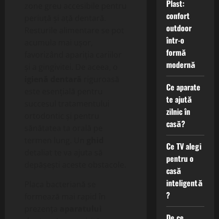
Plast:
zone greu accesibile pentru
confort
periuță și ață dentară.
outdoor
Resturile alimentare se pot
într-o
acumula mai ușor,
formă
favorizând apariția cariilor
modernă
și a gingivitei. De aceea, o
igienă dentară
riguroasă
Ce aparate
este esențială pentru
te ajută
succesul tratamentului
zilnic în
ortodontic și pentru
casă?
sănătatea ta orală pe
termen lung. Un
ghid
Ce TV alegi
detaliat te va ajuta să
pentru o
depășești aceste obstacole.
casă
inteligentă
Placa bacteriană se
?
formează mai rapid în
prezența
aparatului
De ce