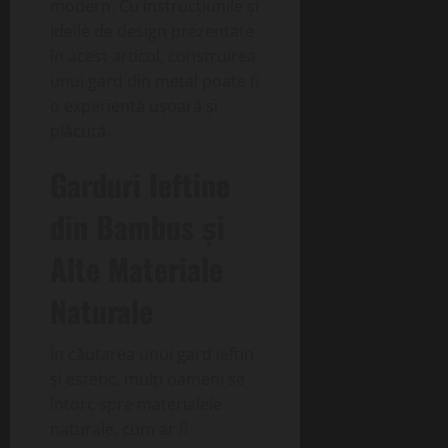
modern. Cu instrucțiunile și
ideile de design prezentate
în acest articol, construirea
unui gard din metal poate fi
o experiență ușoară și
plăcută.
Garduri Ieftine
din Bambus și
Alte Materiale
Naturale
În căutarea unui gard ieftin
și estetic, mulți oameni se
întorc spre materialele
naturale, cum ar fi