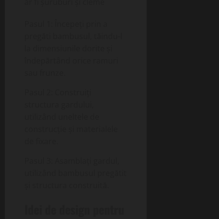
ar fi șuruburi și cleme
Pasul 1: Începeți prin a
pregăti bambusul, tăindu-l
la dimensiunile dorite și
îndepărtând orice ramuri
sau frunze.
Pasul 2: Construiți
structura gardului,
utilizând uneltele de
construcție și materialele
de fixare.
Pasul 3: Asamblați gardul,
utilizând bambusul pregătit
și structura construită.
Idei de design pentru