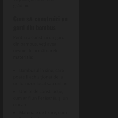
grădinii.
Cum să construiți un
gard din bambus
Pentru a construi un gard
din bambus, veți avea
nevoie de următoarele
materiale:
Bambusul în sine, care
poate fi achiziționat de la
un furnizor local sau online
Unelte de construcție,
cum ar fi un fierăstrău și un
ciocan
Materiale de fixare, cum