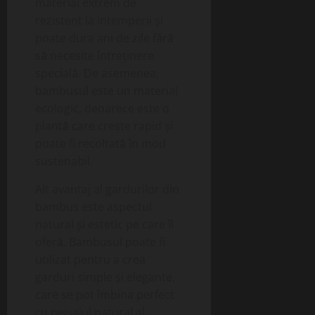
material extrem de
rezistent la intemperii și
poate dura ani de zile fără
să necesite întreținere
specială. De asemenea,
bambusul este un material
ecologic, deoarece este o
plantă care crește rapid și
poate fi recoltată în mod
sustenabil.
Alt avantaj al gardurilor din
bambus este aspectul
natural și estetic pe care îl
oferă. Bambusul poate fi
utilizat pentru a crea
garduri simple și elegante,
care se pot îmbina perfect
cu peisajul natural al