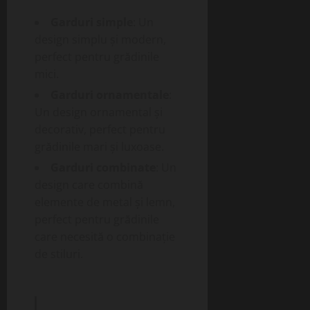
Garduri simple
: Un
design simplu și modern,
perfect pentru grădinile
mici.
Garduri ornamentale
:
Un design ornamental și
decorativ, perfect pentru
grădinile mari și luxoase.
Garduri combinate
: Un
design care combină
elemente de metal și lemn,
perfect pentru grădinile
care necesită o combinație
de stiluri.