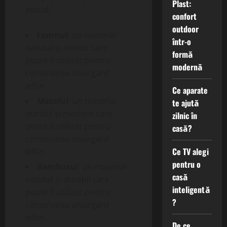
Plast:
includ:
confort
outdoor
Lemnul
: un material
într-o
natural și estetic care
formă
poate fi utilizat pentru
modernă
construirea unui gard
ieftin.
Ce aparate
Metalul
: un material
te ajută
durabil și modern care
zilnic în
poate fi utilizat pentru
casă?
construirea unui gard
Ce TV alegi
ieftin.
pentru o
Bambusul
: un material
casă
natural și durabil care
inteligentă
poate fi utilizat pentru
?
construirea unui gard
ieftin.
De ce