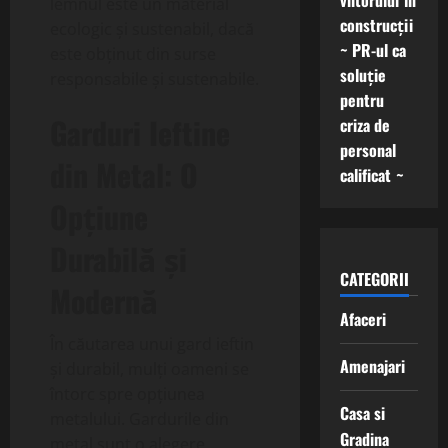
viitorului în
lemnul este un material
construcții
ecologic și sustenabil, dacă
~ PR-ul ca
este obținut din surse
soluție
responsabile și sustenabile.
pentru
Garduri Ieftine
criza de
personal
din Metal: O
calificat ~
Opțiune
Durabilă și
CATEGORII
Modernă
Afaceri
În căutarea unui gard ieftin
Amenajari
și durabil, mulți oameni se
întorc spre opțiunea
Casa si
metalului. Gardurile din
Gradina
metal sunt o alegere