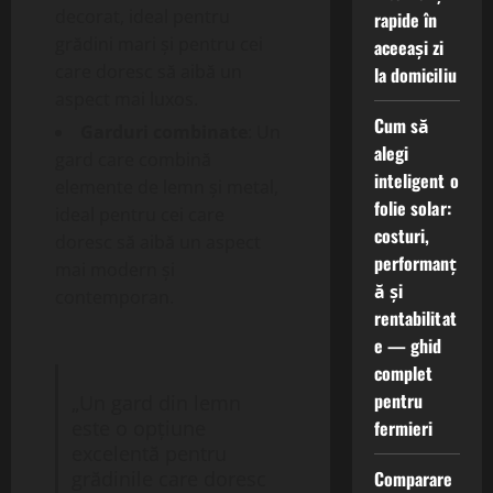
decorat, ideal pentru
rapide în
grădini mari și pentru cei
aceeași zi
care doresc să aibă un
la domiciliu
aspect mai luxos.
Cum să
Garduri combinate
: Un
alegi
gard care combină
inteligent o
elemente de lemn și metal,
folie solar:
ideal pentru cei care
costuri,
doresc să aibă un aspect
performanț
mai modern și
ă și
contemporan.
rentabilitat
e — ghid
complet
pentru
„Un gard din lemn
fermieri
este o opțiune
excelentă pentru
Comparare
grădinile care doresc