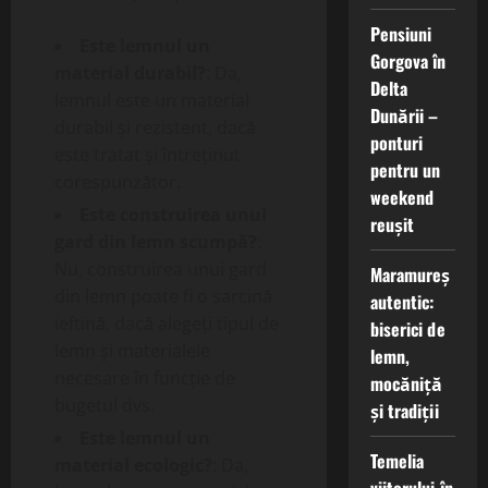
Pensiuni
Este lemnul un
Gorgova în
material durabil?
: Da,
Delta
lemnul este un material
Dunării –
durabil și rezistent, dacă
ponturi
este tratat și întreținut
pentru un
corespunzător.
weekend
Este construirea unui
reușit
gard din lemn scumpă?
:
Nu, construirea unui gard
Maramureș
din lemn poate fi o sarcină
autentic:
ieftină, dacă alegeți tipul de
biserici de
lemn și materialele
lemn,
necesare în funcție de
mocăniță
bugetul dvs.
și tradiții
Este lemnul un
Temelia
material ecologic?
: Da,