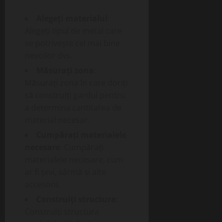
Alegeți materialul
:
Alegeți tipul de metal care
se potrivește cel mai bine
nevoilor dvs.
Măsurați zona
:
Măsurați zona în care doriți
să construiți gardul pentru
a determina cantitatea de
material necesar.
Cumpărați materialele
necesare
: Cumpărați
materialele necesare, cum
ar fi țevi, sârmă și alte
accesorii.
Construiți structura
:
Construiți structura