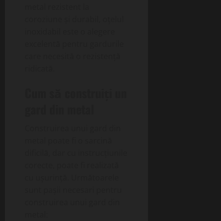
metal rezistent la
coroziune și durabil, oțelul
inoxidabil este o alegere
excelentă pentru gardurile
care necesită o rezistență
ridicată.
Cum să construiți un
gard din metal
Construirea unui gard din
metal poate fi o sarcină
dificilă, dar cu instrucțiunile
corecte, poate fi realizată
cu ușurință. Următoarele
sunt pașii necesari pentru
construirea unui gard din
metal: