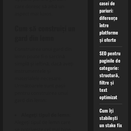
casei de
care doresc să aibă un
pariuri:
aspect mai luxos.
diferențe
între
Cum să construiți un
platforme
gard din lemn
și oferte
Construirea unui gard din
SEO pentru
lemn poate fi o sarcină
paginile de
simplă și ieftină, dacă aveți
categorie:
instrumentele și
structură,
materialele necesare.
filtre și
Următoarele sunt pașii
text
pentru construirea unui
optimizat
gard din lemn:
Cum îți
Alegeți tipul de lemn
:
stabilești
Alegeți tipul de lemn care
un stake fix
se potrivește cel mai bine