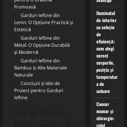
avantaje
Frumoasă
Iluminatul
Garduri Ieftine din
de interior
Lemn: O Opțiune Practică și
ca soluție
Estetică
de
Garduri Ieftine din
eficiență:
Metal: O Opțiune Durabilă
cum alegi
și Modernă
corect
Garduri Ieftine din
corpurile,
Bambus și Alte Materiale
poziția și
Naturale
temperatur
Concluzii și Idei de
a de
Proiect pentru Garduri
culoare
Ieftine
Cancer
Idei de Garduri
mamar și
chirurgie:
Ieftine pentru O
rolul