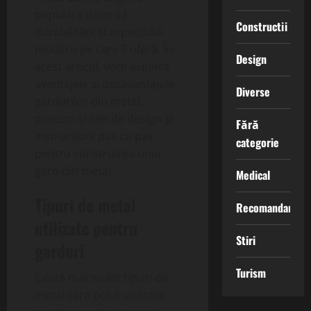
populară datorită
Constructii
durabilității și aspectului
modern pe care îl oferă. În
Design
acest articol, vom explora
avantajele și dezavantajele
Diverse
gardurilor din metal,
precum și idei de design și
Fără
instrucțiuni pas cu pas
categorie
pentru construirea unui
gard din metal.
Medical
Tipuri de metal
Recomandari
utilizate pentru
Stiri
garduri
Turism
Există mai multe tipuri de
metal care pot fi utilizate