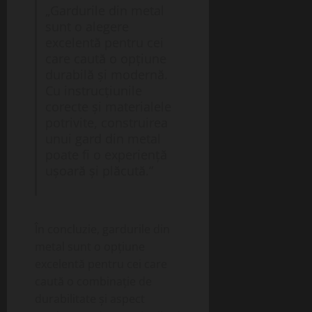
„Gardurile din metal
sunt o alegere
excelentă pentru cei
care caută o opțiune
durabilă și modernă.
Cu instrucțiunile
corecte și materialele
potrivite, construirea
unui gard din metal
poate fi o experiență
ușoară și plăcută.”
În concluzie, gardurile din
metal sunt o opțiune
excelentă pentru cei care
caută o combinație de
durabilitate și aspect