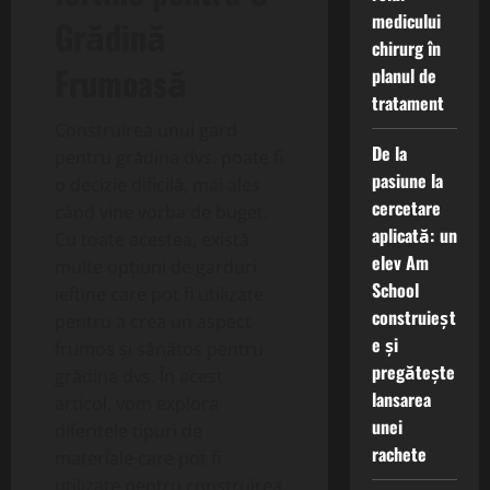
medicului
Grădină
chirurg în
Frumoasă
planul de
tratament
Construirea unui gard
De la
pentru grădina dvs. poate fi
pasiune la
o decizie dificilă, mai ales
cercetare
când vine vorba de buget.
aplicată: un
Cu toate acestea, există
elev Am
multe opțiuni de garduri
School
ieftine care pot fi utilizate
construieșt
pentru a crea un aspect
e și
frumos și sănătos pentru
pregătește
grădina dvs. În acest
lansarea
articol, vom explora
unei
diferitele tipuri de
rachete
materiale care pot fi
utilizate pentru construirea