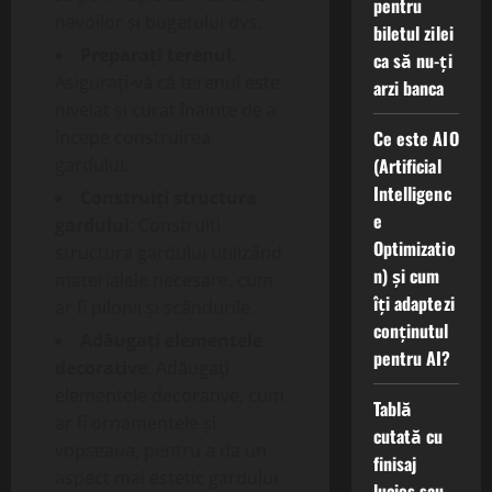
pentru
nevoilor și bugetului dvs.
biletul zilei
Preparați terenul
:
ca să nu-ți
Asigurați-vă că terenul este
arzi banca
nivelat și curat înainte de a
Ce este AIO
începe construirea
(Artificial
gardului.
Intelligenc
Construiți structura
e
gardului
: Construiți
Optimizatio
structura gardului utilizând
n) și cum
materialele necesare, cum
îți adaptezi
ar fi pilonii și scândurile.
conținutul
Adăugați elementele
pentru AI?
decorative
: Adăugați
elementele decorative, cum
Tablă
ar fi ornamentele și
cutată cu
vopseaua, pentru a da un
finisaj
aspect mai estetic gardului.
lucios sau