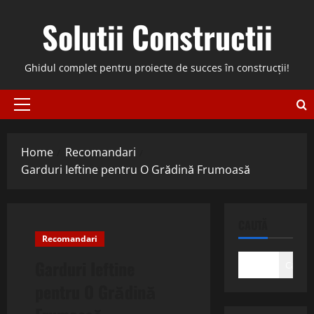
Skip
Solutii Constructii
to
content
Ghidul complet pentru proiecte de succes în construcții!
Primary
Menu
Home
Recomandari
Garduri Ieftine pentru O Grădină Frumoasă
CAUTĂ
Recomandari
Garduri Ieftine
Caută
pentru O Grădină