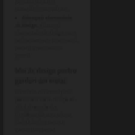
gardului utilizând
materialele cumpărate.
Adaugați elementele
de design
: Adaugați
elementele de design, cum
ar fi ornamente și accesorii,
pentru a personaliza
gardul.
Idei de design pentru
garduri din metal
Gardurile din metal pot fi
personalizate în funcție de
stilul și nevoile dvs.
Următoarele sunt câteva
idei de design pentru
garduri din metal: