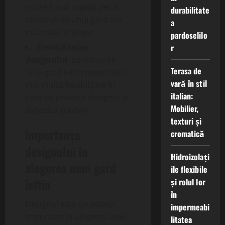
poate fi mai rapidă decât
durabilitate
construirea unui gard din
a
materiale scumpe.
pardoselilo
r
Flexibilitatea
designului
: construirea
Terasa de
unui gard ieftin poate oferi
vară în stil
mai multă flexibilitate în
italian:
ceea ce privește designul și
Mobilier,
aspectul grădinii.
texturi și
Importanța
cromatică
designului în
Hidroizolați
alegerea unui gard
ile flexibile
ieftin
și rolul lor
în
Designul este un aspect
impermeabi
important în alegerea unui
litatea