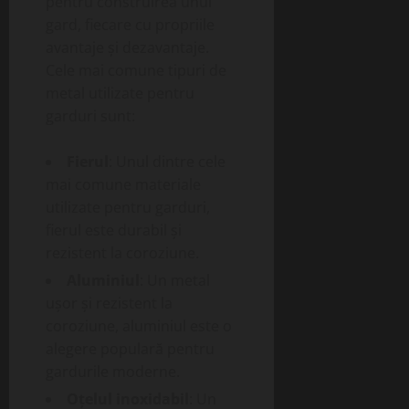
pentru construirea unui
gard, fiecare cu propriile
avantaje și dezavantaje.
Cele mai comune tipuri de
metal utilizate pentru
garduri sunt:
Fierul
: Unul dintre cele
mai comune materiale
utilizate pentru garduri,
fierul este durabil și
rezistent la coroziune.
Aluminiul
: Un metal
ușor și rezistent la
coroziune, aluminiul este o
alegere populară pentru
gardurile moderne.
Oțelul inoxidabil
: Un