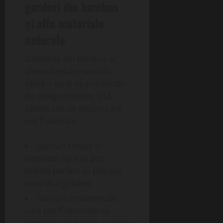
garduri din bambus
și alte materiale
naturale
Gardurile din bambus și
alte materiale naturale
oferă o serie de posibilități
de design creative. Iată
câteva idei de design care
pot fi utilizate:
Garduri simple și
elegante, care se pot
îmbina perfect cu peisajul
natural al grădinii
Garduri ornamentale,
care pot fi decorate cu