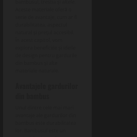
bambusul, trestia și altele.
Aceste materiale oferă o
serie de avantaje, cum ar fi
durabilitatea, aspectul
natural și prețul accesibil.
În acest capitol, vom
explora beneficiile și ideile
de design pentru gardurile
din bambus și alte
materiale naturale.
Avantajele gardurilor
din bambus
Unul dintre cele mai mari
avantaje ale gardurilor din
bambus este durabilitatea
lor. Bambusul este un