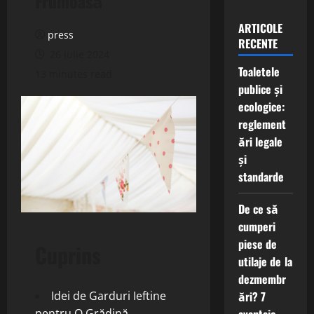
Frumoasă
ARTICOLE
press
RECENTE
26 iulie 2024
Toaletele
13 minutes read
publice și
ecologice:
reglement
ări legale
și
standarde
De ce să
cumperi
piese de
Cuprins
utilaje de la
dezmembr
ări? 7
Idei de Garduri Ieftine
pentru O Grădină