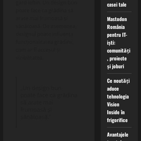
gard ieftin. Un design bun
casei tale
poate face ca grădina să
arate mai frumoasă și
Mastodon
sănătoasă. De asemenea,
România
designul poate influența
pentru IT-
funcționalitatea grădinii,
iști:
cum ar fi accesul și
comunități
vizibilitatea.
, proiecte
și joburi
Ce noutăți
„Un design bun
aduce
poate face ca grădina
tehnologia
să arate mai
Vision
frumoasă și
Inside în
sănătoasă.”
frigorifice
Avantajele