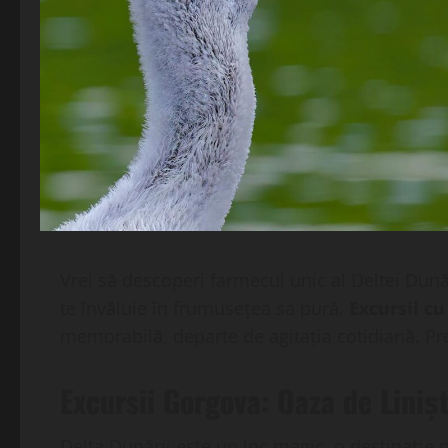
Vrei să descoperi farmecul unic al Deltei Dună
te învăluie în frumusețea sa pură.
Excursii c
memorabilă, departe de agitația cotidiană. Pr
Excursii Gorgova: Oaza de Liniș
Delta Dunării este un loc magic, o destinație 