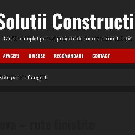
Solutii Constructi
Ghidul complet pentru proiecte de succes în construcții!
AFACERI
DIVERSE
RECOMANDARI
CONTACT
stite pentru fotografi
va – rute linistite