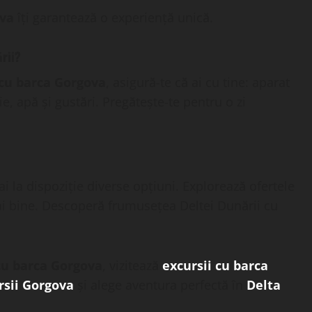
ova
îți garantează o experiență unică.
ării?
 cu barca Gorgova
, asigură-te că ai cu tine: aparat
e, apă și gustări. Pregătește-te pentru o zi
 ai la dispoziție diverse opțiuni. Explorează ofertele
mai bine. Descoperă frumusețea Deltei Dunării cu
cu barca Gorgova
, vizitează
excursii cu barca
rsii Gorgova
și alege aventura perfectă în
Delta