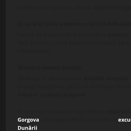
Indiferent de opțiunea aleasă,
excursii Gorg
Ce să iei cu tine la o excursie cu barca în Delta Dun
Înainte de a porni într-o aventură cu
excursii
foto, binoclu, cremă de protecție solară, pălări
memorabilă!
Găsește-ți aventura perfectă!
Dacă ești în căutarea unor
excursii Gorgova
,
și alege experiența care ți se potrivește cel 
excursii cu barca Gorgova
!
Pentru mai multe informații despre
excursii 
Gorgova
. Descoperă oferta completă de
excu
Dunării
.