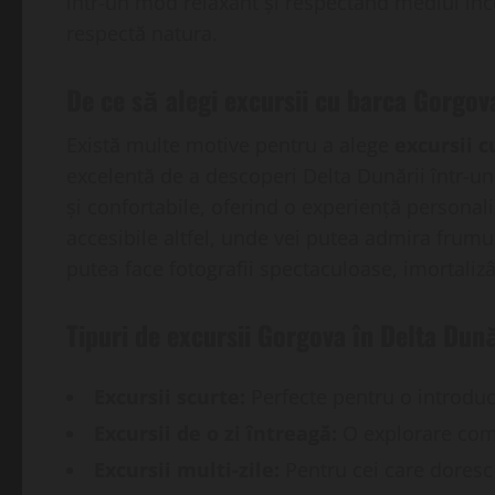
într-un mod relaxant și respectând mediul înc
respectă natura.
De ce să alegi excursii cu barca Gorgov
Există multe motive pentru a alege
excursii 
excelentă de a descoperi Delta Dunării într-un
și confortabile, oferind o experiență personaliz
accesibile altfel, unde vei putea admira frumuse
putea face fotografii spectaculoase, imortalizâ
Tipuri de excursii Gorgova în Delta Dună
Excursii scurte:
Perfecte pentru o introduc
Excursii de o zi întreagă:
O explorare comp
Excursii multi-zile:
Pentru cei care doresc