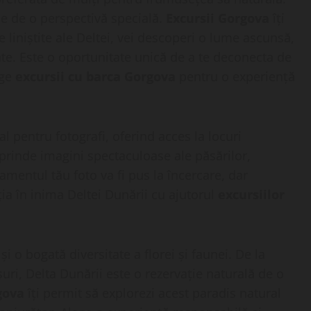
ie de o perspectivă specială.
Excursii Gorgova
îți
 liniștite ale Deltei, vei descoperi o lume ascunsă,
nte. Este o oportunitate unică de a te deconecta de
ege
excursii cu barca Gorgova
pentru o experiență
 pentru fotografi, oferind acces la locuri
rprinde imagini spectaculoase ale păsărilor,
ipamentul tău foto va fi pus la încercare, dar
ația în inima Deltei Dunării cu ajutorul
excursiilor
i o bogată diversitate a florei și faunei. De la
șuri, Delta Dunării este o rezervație naturală de o
gova
îți permit să explorezi acest paradis natural