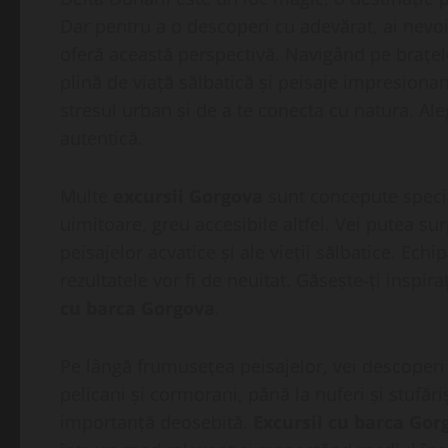
Dar pentru a o descoperi cu adevărat, ai nevo
oferă această perspectivă. Navigând pe brațele
plină de viață sălbatică și peisaje impresiona
stresul urban și de a te conecta cu natura. Al
autentică.
Multe
excursii Gorgova
sunt concepute special
uimitoare, greu accesibile altfel. Vei putea su
peisajelor acvatice și ale vieții sălbatice. Ech
rezultatele vor fi de neuitat. Găsește-ți inspir
cu barca Gorgova
.
Pe lângă frumusețea peisajelor, vei descoperi ș
pelicani și cormorani, până la nuferi și stufări
importanță deosebită.
Excursii cu barca Gor