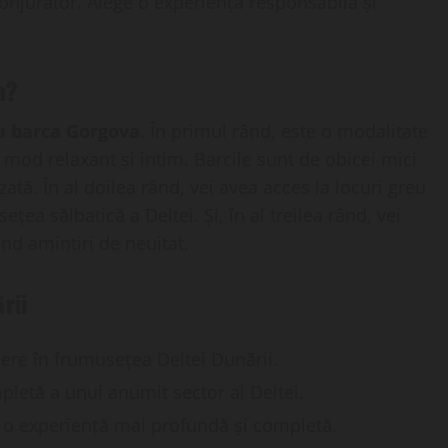
onjurător. Alege o experiență responsabilă și
a?
cu barca Gorgova
. În primul rând, este o modalitate
 mod relaxant și intim. Barcile sunt de obicei mici
ată. În al doilea rând, vei avea acces la locuri greu
țea sălbatică a Deltei. Și, în al treilea rând, vei
nd amintiri de neuitat.
rii
ere în frumusețea Deltei Dunării.
letă a unui anumit sector al Deltei.
 o experiență mai profundă și completă.