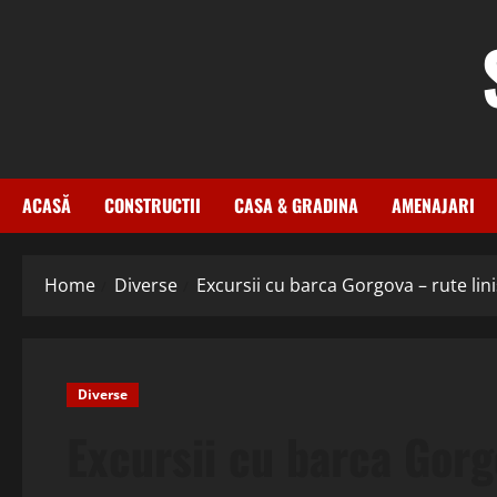
Skip
to
content
ACASĂ
CONSTRUCTII
CASA & GRADINA
AMENAJARI
Home
Diverse
Excursii cu barca Gorgova – rute lini
Diverse
Excursii cu barca Gorgo