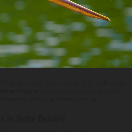
rii? Imaginează-ți o escapadă liniștită, unde natura
u barca Gorgova
îți oferă exact asta: o experiență
egătește-te pentru o aventură de neuitat!
te în Delta Dunării
preferată de mulți pentru frumusețea sa naturală.