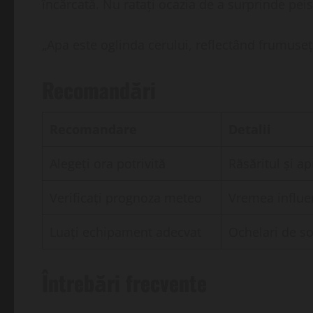
încărcată. Nu ratați ocazia de a surprinde peis
„Apa este oglinda cerului, reflectând frumuseț
Recomandări
Recomandare
Detalii
Alegeți ora potrivită
Răsăritul și ap
Verificați prognoza meteo
Vremea influenț
Luați echipament adecvat
Ochelari de so
Întrebări frecvente