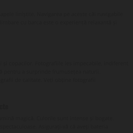
pele liniștite. Navigarea pe aceste căi navigabile
limbare cu barca este o experiență relaxantă și
 și copacilor. Fotografiile ies impecabile, indiferent
tă pentru a surprinde frumusețea naturii.
afii de calitate. Veți obține fotografii
cte
lumină magică. Culorile sunt intense și bogate.
spectaculoase. Asigurați-vă că aveți bateria