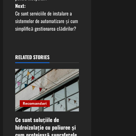
Next:
s
Ce sunt serviciile de instalare a
t
sistemelor de automatizare și cum
simplifică gestionarea clădirilor?
n
a
RELATED STORIES
v
i
g
a
Recomandari
t
Ce sunt soluțiile de
i
hidroizolație cu poliuree și
cum protejează suprafețele