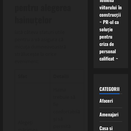
Temelia
pentru alegerea
viitorului în
construcții
hainuțelor
~ PR-ul ca
soluție
Iată câteva sfaturi utile
pentru
pentru a vă asigura că
criza de
micuța dumneavoastră
personal
strălucește la orice
calificat ~
eveniment:
Sfat
Detalii
CATEGORII
Haina
trebuie să
Afaceri
fie
confortabilă
Amenajari
și să
Alegeți
permită
Casa si
mărimea