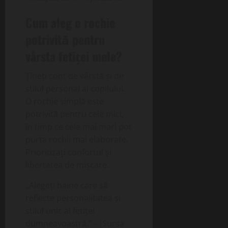
Cum aleg o rochie
potrivită pentru
vârsta fetiței mele?
Țineți cont de vârstă și de
stilul personal al copilului.
O rochie simplă este
potrivită pentru cele mici,
în timp ce cele mai mari pot
purta rochii mai elaborate.
Prioritizați confortul și
libertatea de mișcare.
„Alegeți haine care să
reflecte personalitatea și
stilul unic al fetiței
dumneavoastră.” – [Sursa