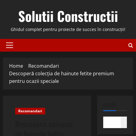
Skip
Solutii Constructii
to
content
Ghidul complet pentru proiecte de succes în construcții!
Primary
Menu
Home
Recomandari
Descoperă colecția de hainute fetite premium
pentru ocazii speciale
CAUTĂ
Recomandari
Descoperă colecția
Caută
de hainute fetite