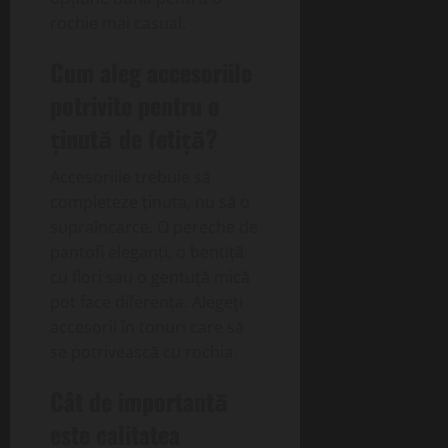
rochie mai casual.
Cum aleg accesoriile
potrivite pentru o
ținută de fetiță?
Accesoriile trebuie să
completeze ținuta, nu să o
supraîncarce. O pereche de
pantofi eleganți, o bentiță
cu flori sau o gentuță mică
pot face diferența. Alegeți
accesorii în tonuri care să
se potrivească cu rochia.
Cât de importantă
este calitatea