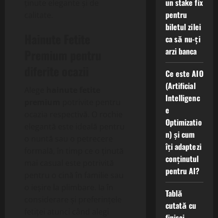
un stake fix
ținute elegante și de
pentru
calitate.
biletul zilei
Hainute Fetite
ca să nu-ți
arzi banca
Premium
pentru
diferite ocazii
Ce este AIO
(Artificial
Alege
hainute fetite
Intelligenc
premium
potrivite pentru
e
ocazia respectivă. O rochie
Optimizatio
elegantă este ideală pentru
n) și cum
o nuntă sau o petrecere
îți adaptezi
formală, în timp ce o ținută
conținutul
mai casual este potrivită
pentru AI?
pentru o cină în familie sau
o ieșire la plimbare. Ia în
Tablă
considerare și preferințele
cutată cu
fetiței atunci când alegi
finisaj