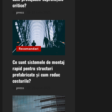
o
critice?
n
press
22 iunie 2025
Recomandari
Ce sunt sistemele de montaj
rapid pentru structuri
prefabricate și cum reduc
costurile?
press
20 iunie 2025