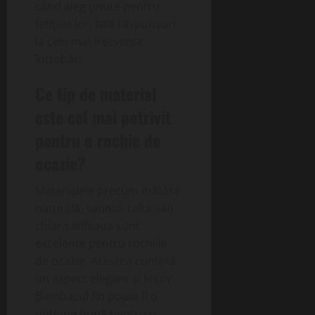
când aleg ținute pentru
fetițele lor. Iată răspunsuri
la cele mai frecvente
întrebări:
Ce tip de material
este cel mai potrivit
pentru o rochie de
ocazie?
Materialele precum mătase
naturală, satinul, tafta sau
chiar catifeaua sunt
excelente pentru rochiile
de ocazie. Acestea conferă
un aspect elegant și festiv.
Bumbacul fin poate fi o
opțiune bună pentru o