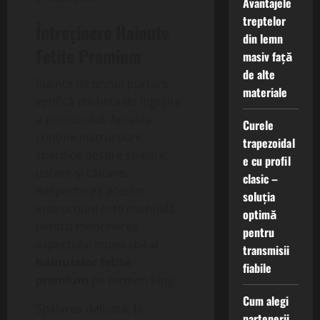
Avantajele
treptelor
Întreținere
Hainute
din lemn
Fetite Premium
masiv față
de alte
Înainte de prima purtare,
materiale
verifică eticheta de îngrijire
a produsului. Aceasta
Curele
conține instrucțiuni
trapezoidal
specifice despre spălare,
e cu profil
uscare și călcare.
clasic –
Respectarea acestor
soluția
instrucțiuni este esențială
optimă
pentru menținerea
pentru
aspectului impecabil al
transmisii
hainutelor fetite
fiabile
premium
pe termen lung.
Cum alegi
Spălarea delicată, la
partenerii