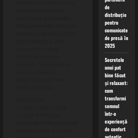
temperaturi scăzute, este
de
recomandată pentru
distribuție
majoritatea
hainutelor
pentru
fetite premium
. Folosește
comunicate
detergenți speciali pentru
de presă în
haine delicate și evită
2025
uscarea în mașină,
preferând uscarea
Secretele
naturală. Călcarea se va
unui pat
face cu atenție, la
bine făcut
temperaturi potrivite
și relaxant:
pentru material.
cum
transformi
Depozitarea
somnul
corespunzătoare este
într-o
crucială. Păstrează
experiență
hainutele fetite premium
de confort
în locuri curate și uscate,
autentic