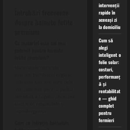
intervenții
Întrebări frecvente
rapide în
aceeași zi
despre
hainute fetite
la domiciliu
premium
Cum să
Ce material este cel mai
alegi
potrivit pentru
hainute
inteligent o
fetite premium
?
folie solar:
Materialele naturale
costuri,
precum bumbacul organic,
performanț
mătasea sau inul sunt cele
ă și
mai potrivite pentru pielea
rentabilitat
sensibilă a copiilor. Acestea
e — ghid
sunt moi, respirabile și
complet
hipoalergenice.
pentru
fermieri
Cum se întrețin
hainutele