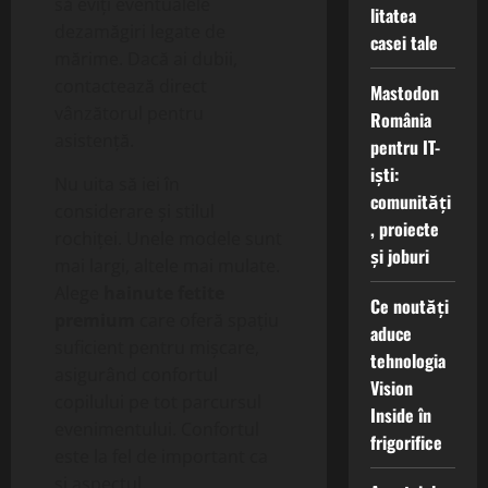
să eviți eventualele
litatea
dezamăgiri legate de
casei tale
mărime. Dacă ai dubii,
contactează direct
Mastodon
vânzătorul pentru
România
asistență.
pentru IT-
iști:
Nu uita să iei în
comunități
considerare și stilul
, proiecte
rochiței. Unele modele sunt
și joburi
mai largi, altele mai mulate.
Alege
hainute fetite
Ce noutăți
premium
care oferă spațiu
aduce
suficient pentru mișcare,
tehnologia
asigurând confortul
Vision
copilului pe tot parcursul
Inside în
evenimentului. Confortul
frigorifice
este la fel de important ca
și aspectul.