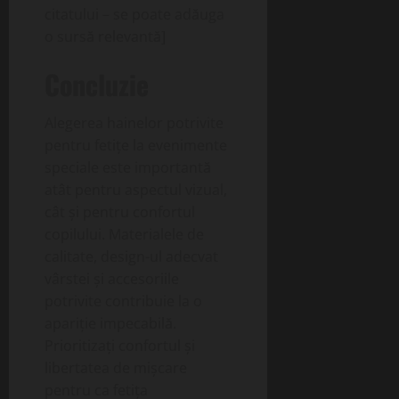
citatului – se poate adăuga
o sursă relevantă]
Concluzie
Alegerea hainelor potrivite
pentru fetițe la evenimente
speciale este importantă
atât pentru aspectul vizual,
cât și pentru confortul
copilului. Materialele de
calitate, design-ul adecvat
vârstei și accesoriile
potrivite contribuie la o
apariție impecabilă.
Prioritizați confortul și
libertatea de mișcare
pentru ca fetița