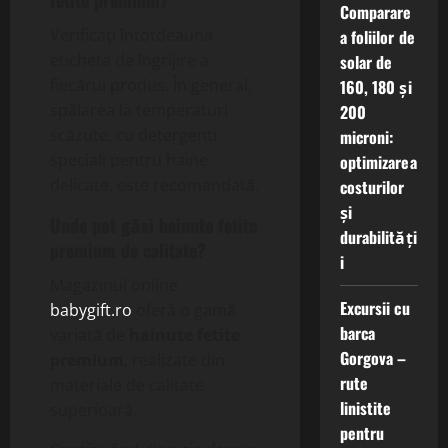
fetite premium
?
Comparare
Verificați întotdeauna
a foliilor de
eticheta de îngrijire a
solar de
fiecărui produs. În general,
160, 180 și
spălarea la temperaturi
200
scăzute, cu detergenți
microni:
speciali pentru haine
optimizarea
delicate, este recomandată.
costurilor
și
Unde pot găsi
hainute fetite
durabilități
premium
de calitate?
i
Magazinul online
Excursii cu
babygift.ro
oferă o gamă
barca
variată de
hainute fetite
Gorgova –
premium
, realizate din
rute
materiale de calitate
linistite
superioară.
pentru