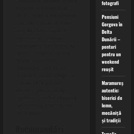
Continuând discuția despre
fotografi
alegerea vestimentației
pentru fetițe la evenimente
Pensiuni
speciale, trebuie să ținem
Gorgova în
cont de câteva aspecte
Delta
importante. Calitatea
Dunării –
materialelor este esențială
ponturi
pentru confortul micuței.
pentru un
Alegeți țesături moi,
weekend
respirabile, care să nu
reușit
provoace iritații. Design-ul
Maramureș
trebuie să fie potrivit
autentic:
vârstei și personalității
biserici de
copilului. O rochie elegantă,
lemn,
dar comodă, este cea mai
mocăniță
bună alegere.
și tradiții
Recomandări