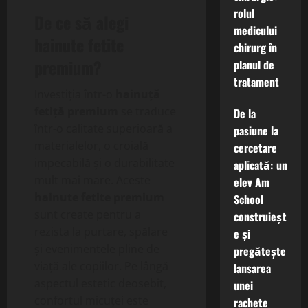
rolul
De ce să alegi
medicului
hainute fetite
chirurg în
premium
?
planul de
tratament
Investiția într-o
hainuță
fetiță premium
se traduce
De la
într-o calitate superioară a
pasiune la
materialelor, o croială
cercetare
impecabilă și o durabilitate
aplicată: un
mult mai mare. Aceste
elev Am
hainute fetite premium
School
sunt create pentru a
construieșt
rezista la purtare, spălare
e și
și evenimentele pline de
pregătește
viață ale copiilor. Pe lângă
lansarea
aspectul estetic deosebit,
unei
confortul micuței este
rachete