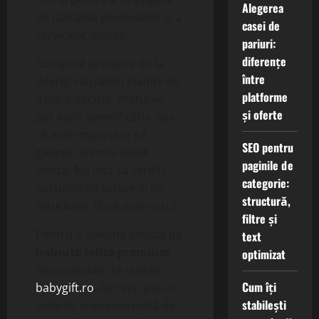
Alegerea
de calitatea produselor și a
casei de
serviciilor oferite.
pariuri:
diferențe
Compară prețurile de la
între
diferiți vânzători înainte de
platforme
a lua o decizie. Prețurile
și oferte
pot varia semnificativ, așa
că este important să
SEO pentru
găsești cea mai bună
paginile de
ofertă. Nu uita să verifici
categorie:
costurile de livrare și de
structură,
returnare, dacă este cazul.
filtre și
Pentru o selecție variată de
text
hainute fetite premium
,
optimizat
recomandăm să vizitați
Cum îți
babygift.ro
. Aici veți găsi o
stabilești
colecție impresionantă de