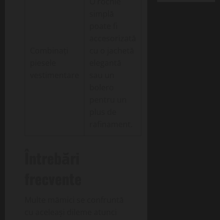
O rochie
simplă
poate fi
accesorizată
Combinați
cu o jachetă
piesele
elegantă
vestimentare
sau un
bolero
pentru un
plus de
rafinament.
Întrebări
frecvente
Multe mămici se confruntă
cu aceleași dileme atunci