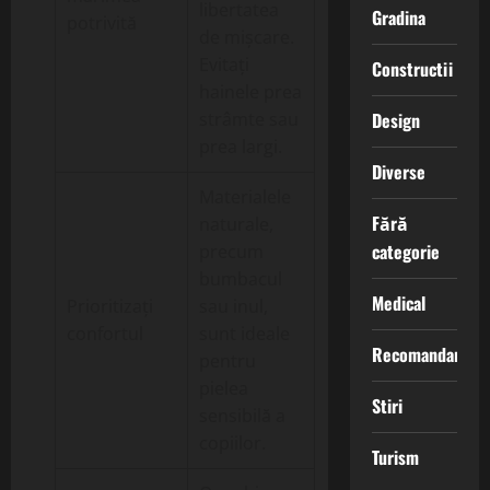
libertatea
Gradina
potrivită
de mișcare.
Evitați
Constructii
hainele prea
Design
strâmte sau
prea largi.
Diverse
Materialele
Fără
naturale,
categorie
precum
bumbacul
Medical
Prioritizați
sau inul,
confortul
sunt ideale
Recomandari
pentru
pielea
Stiri
sensibilă a
copiilor.
Turism