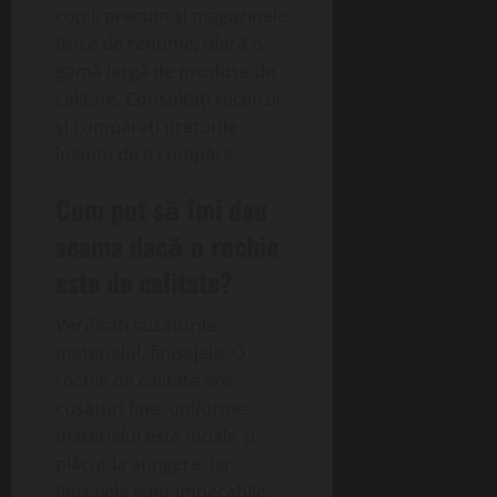
copii, precum și magazinele
fizice de renume, oferă o
gamă largă de produse de
calitate. Consultați recenzii
și comparați prețurile
înainte de a cumpăra.
Cum pot să îmi dau
seama dacă o rochie
este de calitate?
Verificați cusăturile,
materialul, finisajele. O
rochie de calitate are
cusături fine, uniforme,
materialul este moale și
plăcut la atingere, iar
finisajele sunt impecabile.