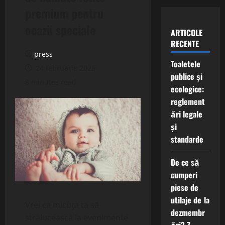
premium pentru
ocazii speciale
ARTICOLE
RECENTE
press
Toaletele
24 februarie 2025
publice și
8 minutes read
ecologice:
reglement
ări legale
și
standarde
De ce să
cumperi
piese de
utilaje de la
Vrei ca micuța ta să
dezmembr
strălucească la evenimente