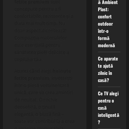
ă Ambient
fetite premium
sunt
Plast:
concepute pentru a fi
confort
confortabile, rezistente și a
outdoor
dura mai mult timp. Nu
într-o
doar aspectul contează!
formă
Compoziția materialelor
modernă
este esențială pentru
sănătatea pielii delicate a
Ce aparate
copilului tău.
te ajută
Atunci când alegi
hainute
zilnic în
fetite premium
, investești
casă?
într-o piesă vestimentară
unică, care va crea amintiri
Ce TV alegi
de neuitat. O rochie
pentru o
deosebită, o ținută
casă
elegantă, o bluză fină –
inteligentă
toate vor contribui la a crea
?
o imagine memorabilă