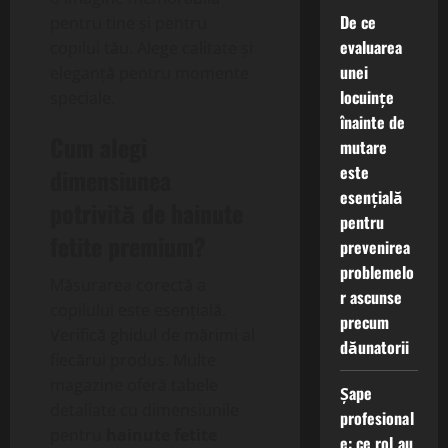
De ce
pentru tine și pentru
evaluarea
copilul tău. Alege calitate și
unei
eleganță pentru momente
locuințe
speciale.
înainte de
Cum alegi
mutare
este
dimensiunea
esențială
potrivită de
hainute
pentru
fetite premium
?
prevenirea
problemelo
Măsurarea corectă a
r ascunse
copilului este esențială.
precum
Verifică ghidul de mărimi al
dăunatorii
fiecărui produs. Multe
magazine oferă tabele
Șape
detaliate cu dimensiunile
profesional
pentru
hainute fetite
e: ce rol au