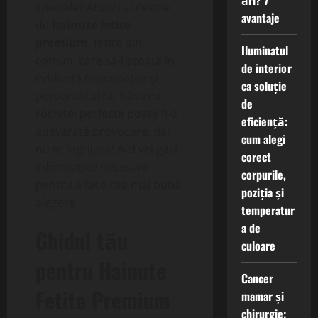
ări? 7
speciale? Atunci ai nevoie
avantaje
de
hainute fetite
premium
, ieșite din
Iluminatul
comun, care să-i scoată în
de interior
evidență frumusețea și
ca soluție
personalitatea. Găsirea
de
rochiței perfecte poate fi o
eficiență:
adevărată provocare, dar
cum alegi
nu te îngrijora! Aici vei găsi
corect
informațiile necesare
corpurile,
pentru a face cea mai bună
poziția și
alegere.
temperatur
a de
Ghidul tău
culoare
pentru
Hainute
Cancer
Fetite Premium
mamar și
chirurgie: