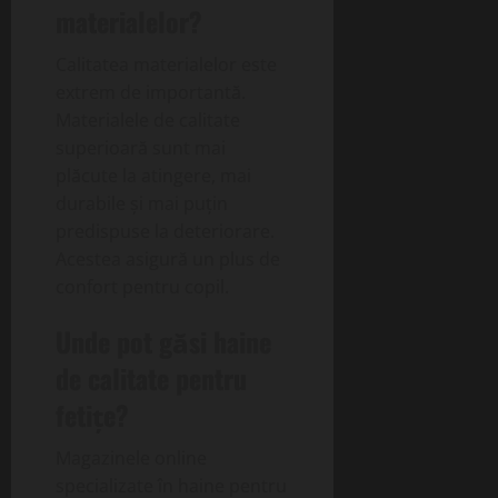
materialelor?
Calitatea materialelor este
extrem de importantă.
Materialele de calitate
superioară sunt mai
plăcute la atingere, mai
durabile și mai puțin
predispuse la deteriorare.
Acestea asigură un plus de
confort pentru copil.
Unde pot găsi haine
de calitate pentru
fetițe?
Magazinele online
specializate în haine pentru