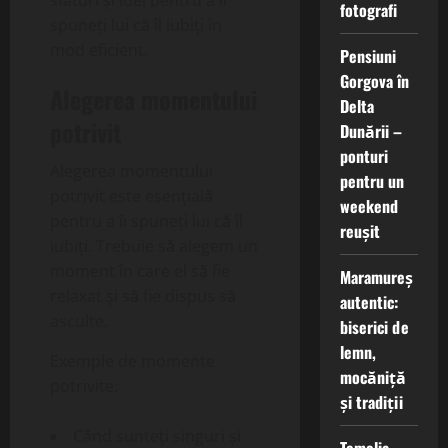
fotografi
spuneți lui că îl iubiți în
mod eficient.
Pensiuni
Gorgova în
Alegerea momentului
Delta
potrivit
Dunării –
ponturi
Alegerea momentului
pentru un
potrivit este esențială
weekend
pentru a îi spuneți lui că îl
reușit
iubiți. Trebuie să alegem un
moment în care el să fie
Maramureș
relaxat și să fie dispus să
autentic:
asculte.
biserici de
lemn,
Exemple de momente
mocăniță
potrivite:
și tradiții
Când sunteți singuri și