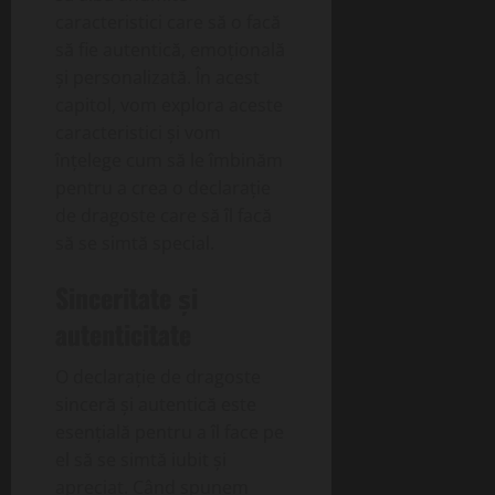
caracteristici care să o facă
să fie autentică, emoțională
și personalizată. În acest
capitol, vom explora aceste
caracteristici și vom
înțelege cum să le îmbinăm
pentru a crea o declarație
de dragoste care să îl facă
să se simtă special.
Sinceritate și
autenticitate
O declarație de dragoste
sinceră și autentică este
esențială pentru a îl face pe
el să se simtă iubit și
apreciat. Când spunem