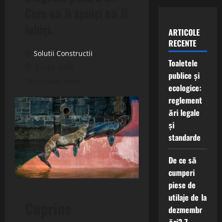
Cum să îi spuiți că îl
iubiți.
ARTICOLE
RECENTE
Solutii Constructii
Toaletele
2 iulie 2024
publice și
19 minutes read
ecologice:
reglement
ări legale
și
standarde
De ce să
cumperi
piese de
utilaje de la
Cuprins
dezmembr