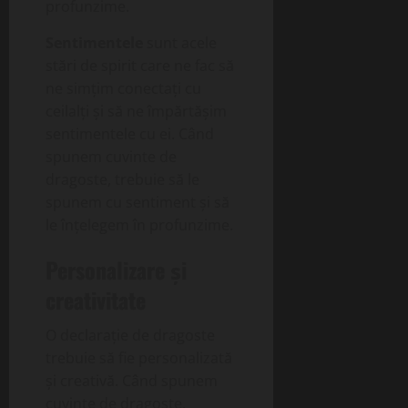
profunzime.
Sentimentele
sunt acele
stări de spirit care ne fac să
ne simțim conectați cu
ceilalți și să ne împărtășim
sentimentele cu ei. Când
spunem cuvinte de
dragoste, trebuie să le
spunem cu sentiment și să
le înțelegem în profunzime.
Personalizare și
creativitate
O declarație de dragoste
trebuie să fie personalizată
și creativă. Când spunem
cuvinte de dragoste,