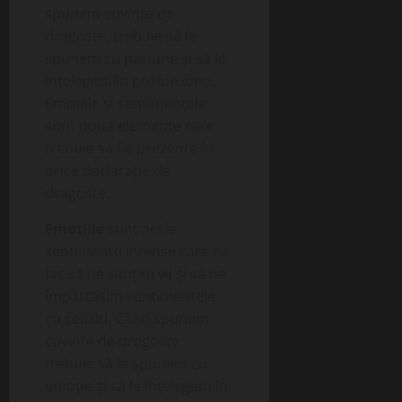
spunem cuvinte de
dragoste, trebuie să le
spunem cu pasiune și să le
înțelegem în profunzime.
Emoțiile și sentimentele
sunt două elemente care
trebuie să fie prezente în
orice declarație de
dragoste.
Emoțiile
sunt acele
sentimente intense care ne
fac să ne simțim vii și să ne
împărtășim sentimentele
cu ceilalți. Când spunem
cuvinte de dragoste,
trebuie să le spunem cu
emoție și să le înțelegem în