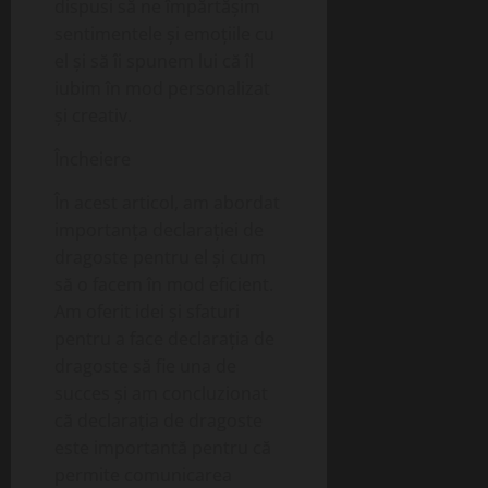
dispusi să ne împărtășim
sentimentele și emoțiile cu
el și să îi spunem lui că îl
iubim în mod personalizat
și creativ.
Încheiere
În acest articol, am abordat
importanța declarației de
dragoste pentru el și cum
să o facem în mod eficient.
Am oferit idei și sfaturi
pentru a face declarația de
dragoste să fie una de
succes și am concluzionat
că declarația de dragoste
este importantă pentru că
permite comunicarea