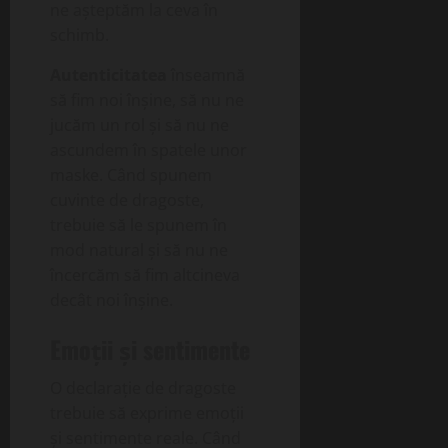
ne așteptăm la ceva în
schimb.
Autenticitatea
înseamnă
să fim noi înșine, să nu ne
jucăm un rol și să nu ne
ascundem în spatele unor
maske. Când spunem
cuvinte de dragoste,
trebuie să le spunem în
mod natural și să nu ne
încercăm să fim altcineva
decât noi înșine.
Emoții și sentimente
O declarație de dragoste
trebuie să exprime emoții
și sentimente reale. Când