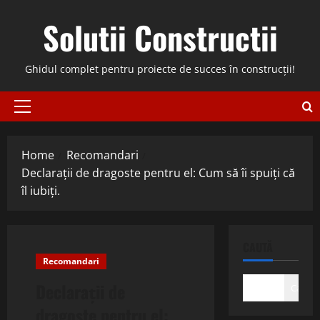
Skip
Solutii Constructii
to
content
Ghidul complet pentru proiecte de succes în construcții!
Primary
Menu
Home
Recomandari
Declarații de dragoste pentru el: Cum să îi spuiți că
îl iubiți.
CAUTĂ
Recomandari
Declarații de
Caută
dragoste pentru el: