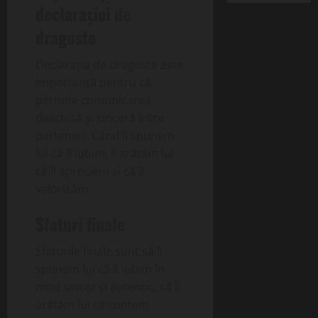
declarației de
dragoste
Declarația de dragoste este
importantă pentru că
permite comunicarea
deschisă și sinceră între
parteneri. Când îi spunem
lui că îl iubim, îi arătăm lui
că îl apreciem și că îl
valorizăm.
Sfaturi finale
Sfaturile finale sunt să îi
spunem lui că îl iubim în
mod sincer și autentic, să îi
arătăm lui că suntem