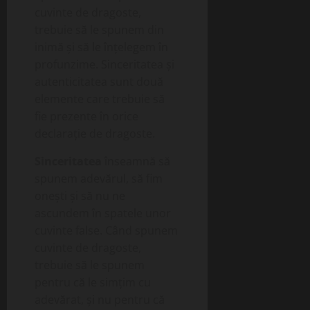
cuvinte de dragoste,
trebuie să le spunem din
inimă și să le înțelegem în
profunzime. Sinceritatea și
autenticitatea sunt două
elemente care trebuie să
fie prezente în orice
declarație de dragoste.
Sinceritatea
înseamnă să
spunem adevărul, să fim
onești și să nu ne
ascundem în spatele unor
cuvinte false. Când spunem
cuvinte de dragoste,
trebuie să le spunem
pentru că le simțim cu
adevărat, și nu pentru că