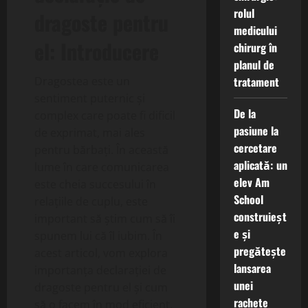
rolul
dragoste pentru
medicului
el: Introducere
chirurg în
planul de
Dragostea este un
tratament
sentiment puternic și
De la
complex care poate fi dificil
pasiune la
de exprimat, mai ales
cercetare
pentru bărbați. În această
aplicată: un
lume în care comunicarea
elev Am
este cheia succesului în
School
relațiile de cuplu, este
construieșt
important să știm cum să îi
e și
spunem lui că îl iubim. În
pregătește
acest articol, vom explora
lansarea
importanța declarației de
unei
dragoste pentru el și cum
rachete
să o facem în mod eficient.