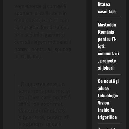
litatea
Vom aborda și cum să îi
casei tale
spunem lui că îl iubim în
mod direct și sincer, cum
Mastodon
să îi arătăm lui că îl iubim
România
prin acțiuni și gesturi și
pentru IT-
cum să alegem momentul
iști:
potrivit pentru a îi spuneți
comunități
lui că îl iubiți.
, proiecte
și joburi
Ce noutăți
„Dragostea este un
aduce
sentiment puternic și
tehnologia
complex care poate fi
Vision
dificil de exprimat,
Inside în
dar cu puțin efort și
frigorifice
sinceritate, putem să
îi spunem lui că îl