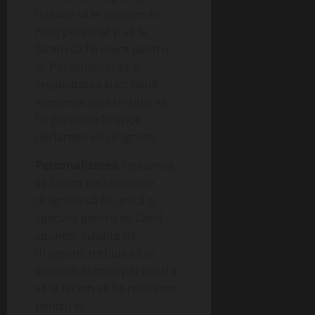
trebuie să le spunem în
mod personal și să le
facem să fie unice pentru
el. Personalizarea și
creativitatea sunt două
elemente care trebuie să
fie prezente în orice
declarație de dragoste.
Personalizarea
înseamnă
să facem declarația de
dragoste să fie unică și
specială pentru el. Când
spunem cuvinte de
dragoste, trebuie să le
spunem în mod personal și
să le facem să fie relevante
pentru el.