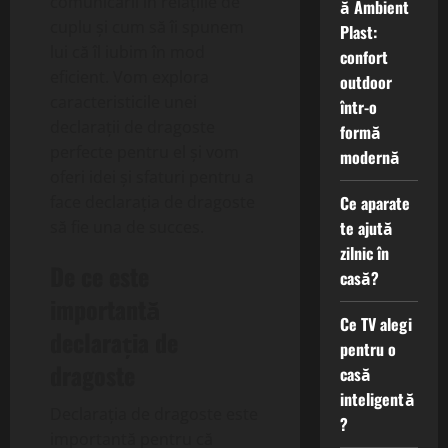
comunicării în relațiile de
ă Ambient
cuplu și cum să îi spunem
Plast:
lui că îl iubim în mod
confort
eficient. Vom explora
outdoor
caracteristicile unei
într-o
declarații de dragoste
formă
perfecte pentru el și vom
modernă
oferi idei și sfaturi pentru a
face declarația de dragoste
Ce aparate
să fie una de succes.
te ajută
zilnic în
De ce este
casă?
importantă
Ce TV alegi
declarația de
pentru o
dragoste
casă
inteligentă
Declarația de dragoste este
?
importantă pentru că