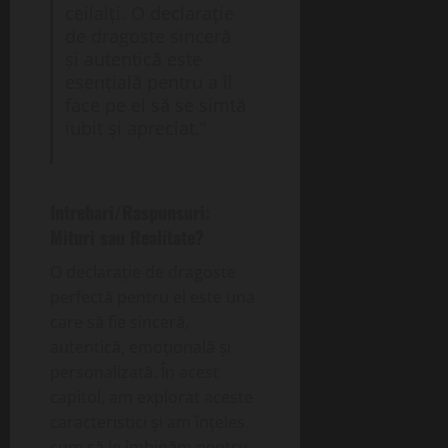
ceilalți. O declarație
de dragoste sinceră
și autentică este
esențială pentru a îl
face pe el să se simtă
iubit și apreciat.”
Intrebari/Raspunsuri:
Mituri sau Realitate?
O declarație de dragoste
perfectă pentru el este una
care să fie sinceră,
autentică, emoțională și
personalizată. În acest
capitol, am explorat aceste
caracteristici și am înțeles
cum să le îmbinăm pentru