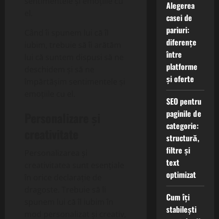
sentimentele și emoțiile cu
Alegerea
el.
casei de
pariuri:
Când îi spunem lui că îl
diferențe
iubim, trebuie să îi arătăm
între
lui că suntem dispusi să ne
platforme
deschidem și să ne
și oferte
împărtășim sentimentele și
emoțiile cu el.
SEO pentru
paginile de
Personalizare și
categorie:
creativitate
structură,
filtre și
Personalizarea și
text
creativitatea sunt esențiale
optimizat
în orice declarație de
dragoste. Trebuie să îi
Cum îți
spunem lui că îl iubim în
stabilești
mod personalizat și creativ,