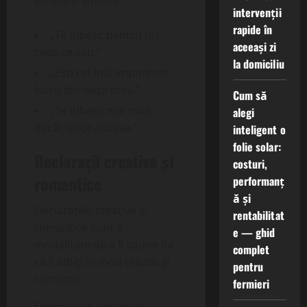
simple și sincere:
intervenții
rapide în
„Te iubesc pentru tot
aceeași zi
ceea ce ești.”
la domiciliu
„Ești cel mai important
lucru din viața mea.”
Cum să
„Te iubesc mai mult
alegi
decât orice altceva.”
inteligent o
folie solar:
Declarații creative și
costuri,
romantice
performanț
ă și
Declarațiile creative și
rentabilitat
romantice sunt o
e — ghid
modalitate de a îi spune lui
complet
că îl iubiți în mod creativ și
pentru
romantic.
fermieri
Exemple de declarații