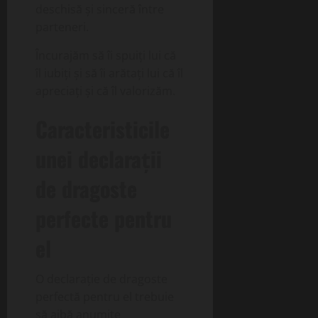
deschisă și sinceră între
parteneri.
Încurajăm să îi spuiți lui că
îl iubiți și să îi arătați lui că îl
apreciați și că îl valorizăm.
Caracteristicile
unei declarații
de dragoste
perfecte pentru
el
O declarație de dragoste
perfectă pentru el trebuie
să aibă anumite