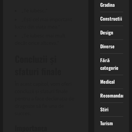
Gradina
„Te iubesc.”
Constructii
„Ești cel mai important
lucru din viața mea.”
Design
„Te iubesc mai mult
decât orice altceva.”
Diverse
Concluzii și
Fără
categorie
sfaturi finale
Medical
În acest capitol, vom oferi
concluzii și sfaturi finale
Recomandari
pentru a face declarația de
dragoste să fie una de
Stiri
succes.
Turism
Importanța