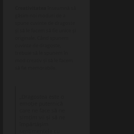
Creativitatea
înseamnă să
găsim noi moduri de a
spune cuvinte de dragoste
și să le facem să fie unice și
originale. Când spunem
cuvinte de dragoste,
trebuie să le spunem în
mod creativ și să le facem
să fie memorabile.
„Dragostea este o
emoție puternică
care ne face să ne
simțim vii și să ne
împărtășim
sentimentele cu