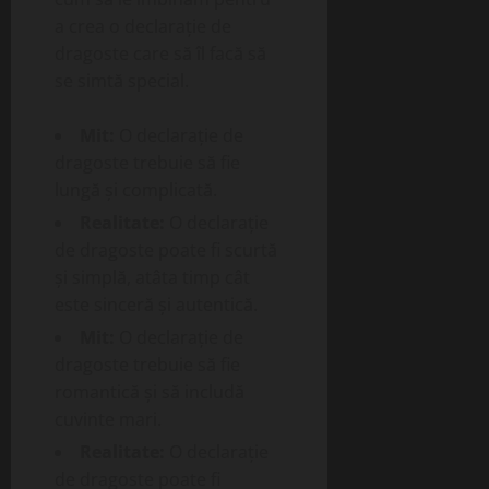
a crea o declarație de
dragoste care să îl facă să
se simtă special.
Mit:
O declarație de
dragoste trebuie să fie
lungă și complicată.
Realitate:
O declarație
de dragoste poate fi scurtă
și simplă, atâta timp cât
este sinceră și autentică.
Mit:
O declarație de
dragoste trebuie să fie
romantică și să includă
cuvinte mari.
Realitate:
O declarație
de dragoste poate fi