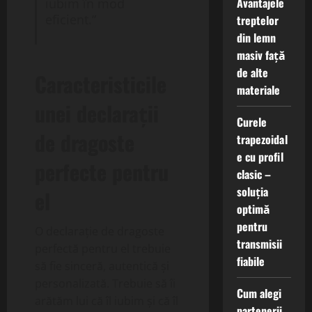
Avantajele
iubim în mod
eficient.”
treptelor
din lemn
masiv față
de alte
Caracteristicile
materiale
unei declarații
Curele
de dragoste
trapezoidal
e cu profil
perfecte pentru
clasic –
soluția
el
optimă
pentru
O declarație de dragoste
transmisii
perfectă pentru el trebuie
fiabile
să fie sinceră, autentică și
personalizată. Trebuie să îi
Cum alegi
arătăm lui că îl iubim și că îl
partenerii