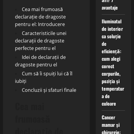
ări? 7
avantaje
Cea mai frumoasă
declarație de dragoste
Iluminatul
pentru el: Introducere
de interior
Caracteristicile unei
ca soluție
declarații de dragoste
de
perfecte pentru el
eficiență:
Idei de declarații de
cum alegi
dragoste pentru el
corect
corpurile,
Cum să îi spuiți lui că îl
poziția și
iubiți
temperatur
Concluzii și sfaturi finale
a de
Cea mai
culoare
frumoasă
Cancer
mamar și
declarație de
chirurgie: