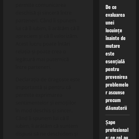
permite comunicarea
De ce
deschisă și sinceră între
evaluarea
parteneri. Când îi spunem
unei
lui că îl iubim, îi arătăm că îl
locuințe
apreciem și că îl valorizăm.
înainte de
Acest lucru poate întări
mutare
relația și poate crea o
este
legătură mai puternică
esențială
între parteneri.
pentru
prevenirea
Declarația de dragoste este
problemelo
importantă și pentru că
r ascunse
permite exprimarea
precum
sentimentelor și emoțiilor
dăunatorii
în mod deschis și sincer.
Când îi spunem lui că îl
Șape
iubim, îi arătăm că suntem
profesional
dispusi să ne deschidem și
e: ce rol au