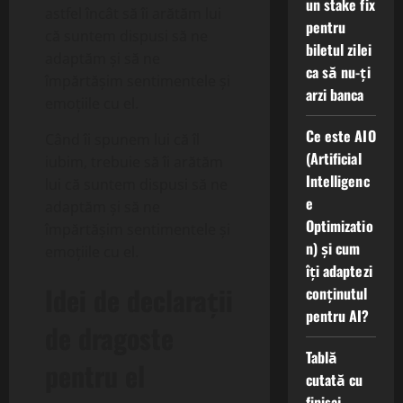
un stake fix
astfel încât să îi arătăm lui
pentru
că suntem dispusi să ne
biletul zilei
adaptăm și să ne
ca să nu-ți
împărtășim sentimentele și
arzi banca
emoțiile cu el.
Ce este AIO
Când îi spunem lui că îl
(Artificial
iubim, trebuie să îi arătăm
Intelligenc
lui că suntem dispusi să ne
e
adaptăm și să ne
Optimizatio
împărtășim sentimentele și
n) și cum
emoțiile cu el.
îți adaptezi
Idei de declarații
conținutul
pentru AI?
de dragoste
Tablă
pentru el
cutată cu
finisaj