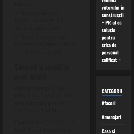
Temelia
relaxați.
viitorului în
Când faceți ceva
construcții
împreună, cum ar fi o
~ PR-ul ca
excursie sau o cină.
soluție
Când el este într-un
pentru
moment de vulnerabilitate
criza de
și are nevoie de sprijin.
personal
calificat ~
Cum să îi spuiți în
mod direct
Cum să îi spuiți lui că îl
CATEGORII
iubiți în mod direct și sincer
Afaceri
este esențial pentru a îi
arăta lui că îl iubiți.
Amenajari
Exemple de cum să îi spuiți
lui că îl iubiți în mod direct:
Casa si