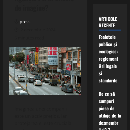
de imagine?
ARTICOLE
press
RECENTE
2 decembrie 2024
Toaletele
5 minutes read
publice și
ecologice:
reglement
ări legale
și
standarde
De ce să
cumperi
piese de
Imaginea unei companii
utilaje de la
este un activ prețios, iar
dezmembr
protejarea ei este crucială