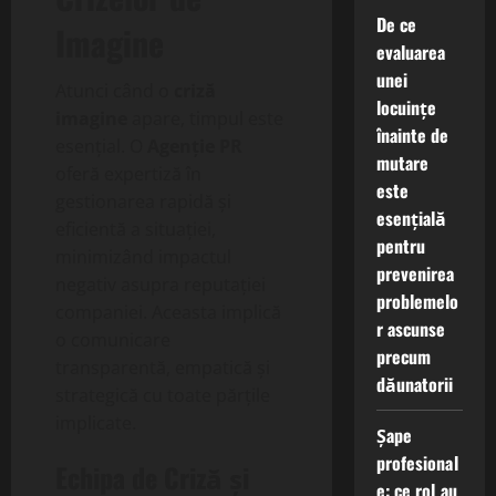
De ce
Imagine
evaluarea
unei
Atunci când o
criză
locuințe
imagine
apare, timpul este
înainte de
esențial. O
Agenție PR
mutare
oferă expertiză în
este
gestionarea rapidă și
esențială
eficientă a situației,
pentru
minimizând impactul
prevenirea
negativ asupra reputației
problemelo
companiei. Aceasta implică
r ascunse
o comunicare
precum
transparentă, empatică și
dăunatorii
strategică cu toate părțile
implicate.
Șape
profesional
Echipa de Criză și
e: ce rol au