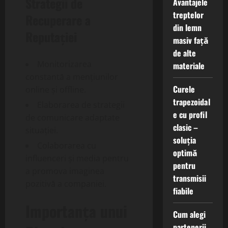
Strategii de
Avantajele
treptelor
Recuperare a
din lemn
Reputației
masiv față
de alte
Monitorizarea
materiale
constantă a mențiunilor
Curele
online și offline.
trapezoidal
Elaborarea de strategii
e cu profil
de comunicare adaptate
clasic –
situației.
soluția
Colaborarea cu
optimă
influenceri și media pentru
pentru
a promova imaginea
transmisii
pozitivă a companiei.
fiabile
Importanța unui
Cum alegi
partenerii