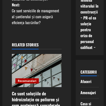
Temelia
s
Next:
viitorului în
t
Ce sunt serviciile de management
construcții
al șantierului și cum asigură
~ PR-ul ca
n
eficiența lucrărilor?
soluție
pentru
a
criza de
v
personal
RELATED STORIES
calificat ~
i
g
a
CATEGORII
t
Afaceri
Recomandari
i
Amenajari
Ce sunt soluțiile de
hidroizolație cu poliuree și
o
Casa si
cum protejează suprafețele