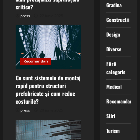
n
Gradina
critice?
press
22 iunie 2025
Constructii
Design
Diverse
Recomandari
Fără
categorie
Ce sunt sistemele de montaj
rapid pentru structuri
Medical
prefabricate și cum reduc
costurile?
Recomandari
press
20 iunie 2025
Stiri
Turism