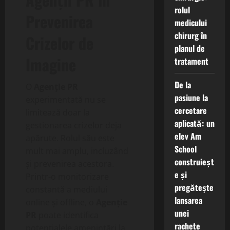
rolul
Prevenirea
medicului
chirurg în
Crizelor de
planul de
Imagine
tratament
De la
O
Agenție PR
pasiune la
experimentată nu se
cercetare
limitează doar la
aplicată: un
gestionarea crizelor deja
elev Am
apărute. Rolul său este
School
mult mai amplu, incluzând
construieșt
și prevenirea acestora.
e și
Printr-o monitorizare
pregătește
constantă a mediului
lansarea
online și offline, o
Agenție
unei
PR
poate identifica
rachete
potențialele amenințări la