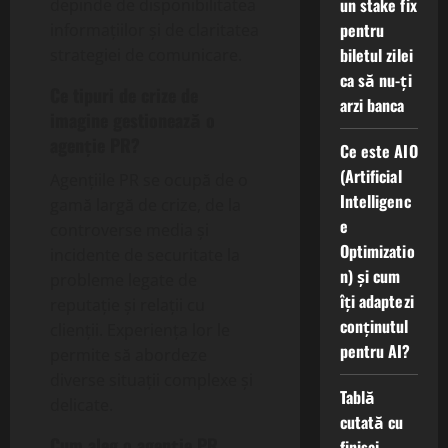
un stake fix
depinde de disponibilitatea
pentru
informațiilor și de claritatea
biletul zilei
strategiei de comunicare.
ca să nu-ți
Ce tipuri de crize de
arzi banca
imagine gestionează o
agenție PR?
Ce este AIO
(Artificial
Agențiile PR se ocupă de o
Intelligenc
gamă largă de crize, de la
e
controverse media și
Optimizatio
incidente de securitate la
n) și cum
probleme legate de
îți adaptezi
reputație și relații cu
conținutul
clienții. Experiența lor le
pentru AI?
permite să abordeze
diverse situații complexe și
Tablă
delicate.
cutată cu
Cum aleg o agenție PR
finisaj