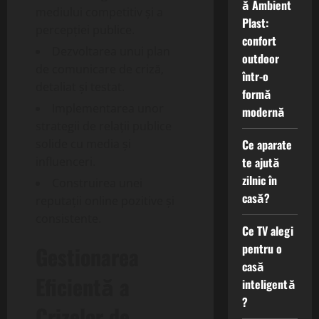
ă Ambient
mediului competitiv și a
Plast:
percepției publice.
confort
Dezvoltarea unui plan
outdoor
de comunicare de criză,
într-o
detaliat și testat.
formă
Implementarea unor
modernă
strategii de relații publice
Ce aparate
solide cu media și
te ajută
influenceri.
zilnic în
Construirea unei
casă?
reputații online pozitive și
consistente.
Ce TV alegi
pentru o
Gestionarea
casă
Eficientă a
inteligentă
?
Crizelor de