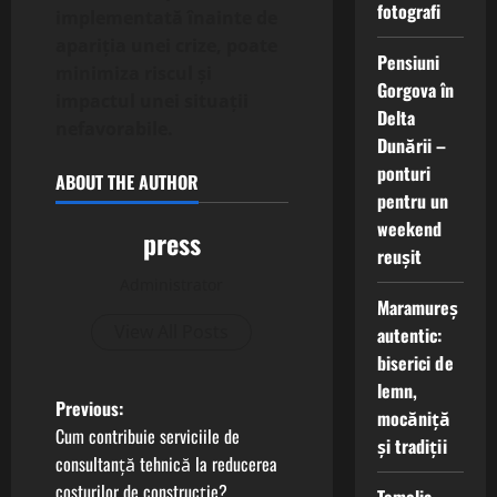
fotografi
implementată înainte de
apariția unei crize, poate
Pensiuni
minimiza riscul și
Gorgova în
impactul unei situații
Delta
nefavorabile.
Dunării –
ponturi
ABOUT THE AUTHOR
pentru un
weekend
press
reușit
Administrator
Maramureș
View All Posts
autentic:
biserici de
lemn,
P
Previous:
mocăniță
Cum contribuie serviciile de
și tradiții
o
consultanță tehnică la reducerea
costurilor de construcție?