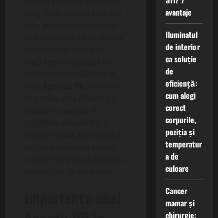
ări? 7
pentru succesul pe termen
avantaje
lung. Însă, chiar și cele mai
bine gestionate companii
Iluminatul
se pot confrunta cu situații
de interior
neprevăzute care pot
ca soluție
afecta grav reputația lor.
de
Aici intervine rolul vital al
eficiență:
unei
Agenție PR
, mai ales
cum alegi
în gestionarea eficientă a
corect
crizelor imagine
. O
corpurile,
pregătire adecvată și o
poziția și
reacție rapidă și strategică
temperatur
pot face diferența între o
a de
criză minoră și un dezastru
culoare
de imagine de proporții.
Cancer
Importanța unei
mamar și
Agenții PR în
chirurgie: