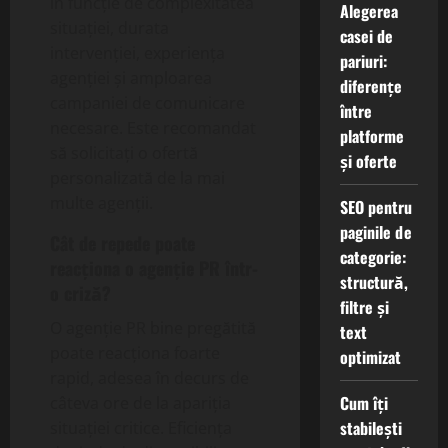
în funcție de complexitatea
Alegerea
situației, durata
casei de
intervenției, experiența
pariuri:
agenției și amploarea
diferențe
campaniei de comunicare
între
necesare. Este recomandat
platforme
să solicitați o ofertă
și oferte
personalizată de la mai
multe agenții.
SEO pentru
paginile de
Cât de repede poate
categorie:
reacționa o agenție PR într-
structură,
o criză?
filtre și
O agenție PR bine pregătită
text
poate reacționa foarte
optimizat
rapid, adesea în decurs de
Cum îți
câteva ore de la apariția
stabilești
situației critice. Eficiența