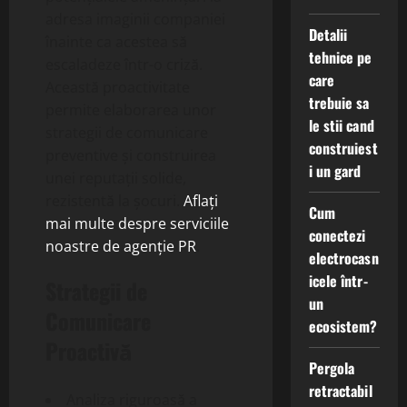
adresa imaginii companiei
Detalii
înainte ca acestea să
tehnice pe
escaladeze într-o criză.
care
Această proactivitate
trebuie sa
permite elaborarea unor
le stii cand
strategii de comunicare
construiest
preventive și construirea
i un gard
unei reputații solide,
rezistentă la șocuri.
Aflați
Cum
mai multe despre serviciile
conectezi
noastre de agenție PR
.
electrocasn
icele într-
Strategii de
un
Comunicare
ecosistem?
Proactivă
Pergola
retractabil
Analiza riguroasă a