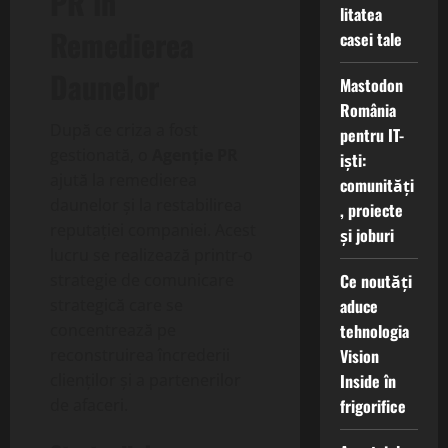
PR în
litatea
Remedierea
casei tale
Daunelor
Mastodon
România
După ce criza a fost
pentru IT-
gestionată, o
Agenție PR
iști:
ajută la remedierea
comunități
daunelor și la restabilirea
, proiecte
reputației companiei. Acest
și joburi
lucru se realizează printr-o
Ce noutăți
strategie de comunicare
aduce
strategică care se
tehnologia
concentrează pe
Vision
reconstruirea încrederii
Inside în
clienților și a partenerilor
frigorifice
de afaceri.