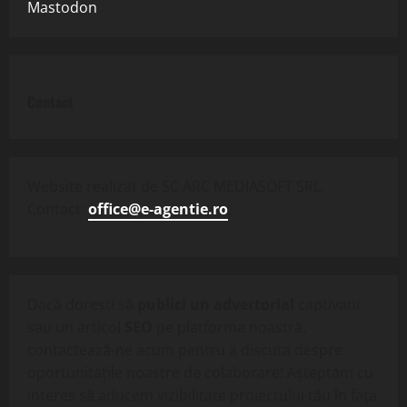
Mastodon
Contact
Website realizat de SC ARC MEDIASOFT SRL.
Contact:
office@e-agentie.ro
.
Dacă dorești să
publici un advertorial
captivant
sau un articol
SEO
pe platforma noastră,
contactează-ne acum pentru a discuta despre
oportunitățile noastre de colaborare! Așteptăm cu
interes să aducem vizibilitate proiectului tău în fața