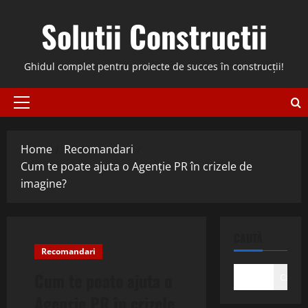
Skip
Solutii Constructii
to
content
Ghidul complet pentru proiecte de succes în construcții!
Primary
Menu
Home
Recomandari
Cum te poate ajuta o Agenție PR în crizele de
imagine?
CAUTĂ
Recomandari
Cum te poate ajuta o
Caută
Agenție PR în crizele