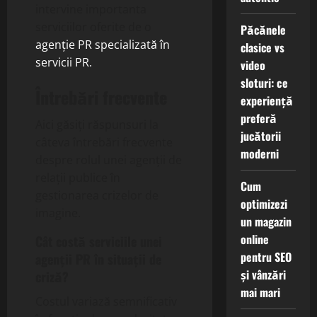
intervine importanta
serviciilor oferite de o
Păcănele
agenție PR specializată în
clasice vs
servicii PR.
video
sloturi: ce
Întrebări frecvente
experiență
preferă
Aici găsiți răspunsuri la
jucătorii
câteva întrebări frecvente
moderni
despre rolul unei agenții de
relații publice în
Cum
gestionarea crizelor de
optimizezi
imagine.
un magazin
online
Cât costă serviciile unei
pentru SEO
agenții PR în situații de
și vânzări
criză?
mai mari
Costul variază semnificativ