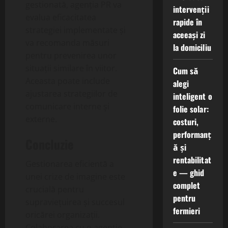
gestionată, agenția PR va
intervenții
evalua eficacitatea
rapide în
strategiei implementate și
aceeași zi
va recomanda măsuri
la domiciliu
pentru prevenirea unor
situații similare în viitor.
Cum să
Aceasta poate include
alegi
ajustarea strategiilor de
inteligent o
comunicare interne și
folie solar:
externe.
costuri,
performanț
Concluzie
ă și
rentabilitat
Gestionarea eficientă a
e — ghid
unei crize de imagine este
complet
crucială pentru
pentru
supraviețuirea și succesul
fermieri
oricărei organizații.
Colaborarea cu o agenție