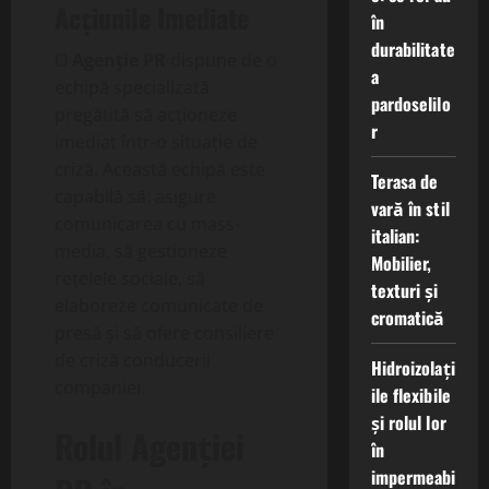
Acțiunile Imediate
în
durabilitate
O
Agenție PR
dispune de o
a
echipă specializată
pardoselilo
pregătită să acționeze
r
imediat într-o situație de
criză. Această echipă este
Terasa de
capabilă să: asigure
vară în stil
comunicarea cu mass-
italian:
media, să gestioneze
Mobilier,
rețelele sociale, să
texturi și
elaboreze comunicate de
cromatică
presă și să ofere consiliere
de criză conducerii
Hidroizolați
companiei.
ile flexibile
și rolul lor
Rolul Agenției
în
impermeabi