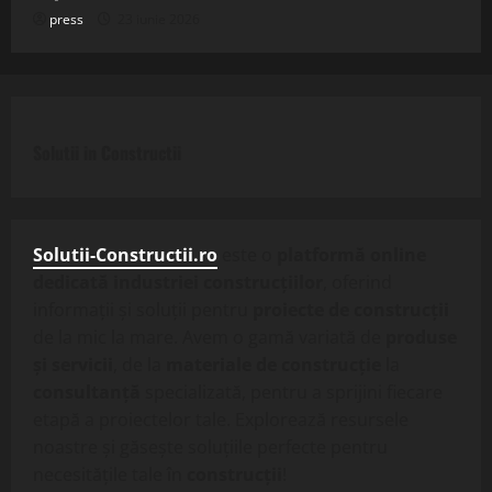
press
23 iunie 2026
Solutii in Constructii
Solutii-Constructii.ro
este o
platformă online
dedicată industriei construcțiilor
, oferind
informații și soluții pentru
proiecte de construcții
de la mic la mare. Avem o gamă variată de
produse
și servicii
, de la
materiale de construcție
la
consultanță
specializată, pentru a sprijini fiecare
etapă a proiectelor tale. Explorează resursele
noastre și găsește soluțiile perfecte pentru
necesitățile tale în
construcții
!