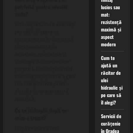
potrivită pentru nevoile
lucios sau
mele?
mat:
rezistență
Este important să analizați
maximă și
portofoliul agenției,
aspect
experiența sa în domeniul
modern
dumneavoastră de
activitate, referințele și
Cum te
strategia de comunicare
ajută un
propusă. Discutați cu mai
răcitor de
multe agenții pentru a găsi
ulei
cea mai potrivită pentru
hidraulic și
situația dumneavoastră
pe care să
specifică.
îl alegi?
Ce se întâmplă după ce
Servicii de
criza a trecut?
curățenie
După ce criza a fost
în Oradea