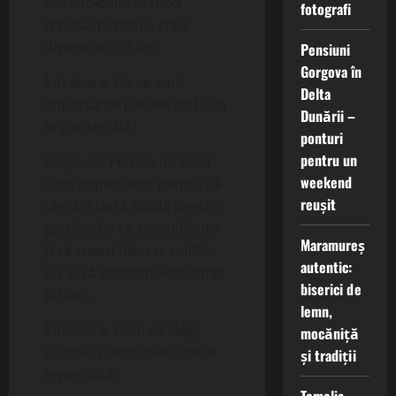
vor fi folosite în mod
fotografi
repetat pentru a crea
diverse outfit-uri.
Pensiuni
Gorgova în
Întrebare: De ce sunt
Delta
importante piesele de bază
Dunării –
în garderobă?
ponturi
pentru un
Răspuns: Piesele de bază
weekend
sunt importante pentru că
reușit
oferă o bază solidă pentru
garderoba ta, permitându-
Maramureș
ți să creezi diverse outfit-
autentic:
uri și să economisești timp
biserici de
și bani.
lemn,
Întrebare: Cum să alegi
mocăniță
culorile și texturile care te
și tradiții
reprezintă?