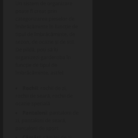
Un sistem de organizare
poate fi creat prin
categorizarea pieselor de
îmbrăcăminte în funcție de
tipul de îmbrăcăminte, de
sezon, de ocazie și de stil.
De pildă, poți să îți
organizezi garderoba în
funcție de tipul de
îmbrăcăminte, astfel:
Rochii
: rochii de zi,
rochii de seară, rochii de
ocazie specială
Pantaloni
: pantaloni de
zi, pantaloni de seară,
pantaloni de sport
Cămăși
: cămăși de zi,