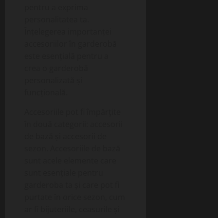
pentru a exprima
personalitatea ta.
Înțelegerea importanței
accesoriilor în garderobă
este esențială pentru a
crea o garderobă
personalizată și
funcțională.
Accesoriile pot fi împărțite
în două categorii: accesorii
de bază și accesorii de
sezon. Accesoriile de bază
sunt acele elemente care
sunt esențiale pentru
garderoba ta și care pot fi
purtate în orice sezon, cum
ar fi bijuteriile, ceasurile și