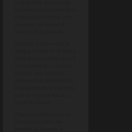
trebuie să îți alegi piesele
de îmbrăcăminte care să fie
compatibile între ele, atât
din punct de vedere al
culorii, cât și al stilului.
De pildă, dacă ai o rochie
neagră, trebuie să îți alegi o
jachetă și pantaloni care să
se potrivească cu această
culoare. Sau, dacă ai o
cămașă albă, trebuie să îți
alegi pantaloni și o jachetă
care să se potrivească cu
această culoare.
Alegerea pieselor care se
pot combina între ele
permite să îți creezi o