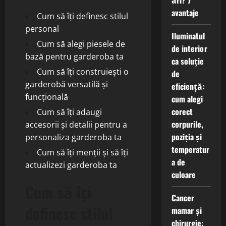
ări? 7
avantaje
Cum să îți definesc stilul
personal
Iluminatul
Cum să alegi piesele de
de interior
bază pentru garderoba ta
ca soluție
Cum să îți construiești o
de
garderobă versatilă și
eficiență:
funcțională
cum alegi
corect
Cum să îți adaugi
corpurile,
accesorii și detalii pentru a
poziția și
personaliza garderoba ta
temperatur
Cum să îți menții și să îți
a de
actualizezi garderoba ta
culoare
Cum să îți
Cancer
definesc stilul
mamar și
chirurgie: