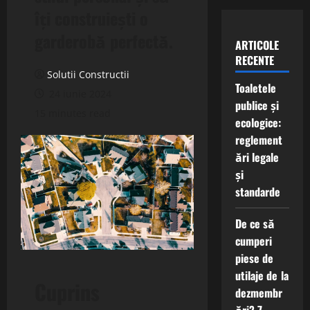
îți construiești o
garderobă perfectă.
ARTICOLE
RECENTE
Solutii Constructii
Toaletele
24 iunie 2024
publice și
15 minutes read
ecologice:
reglement
ări legale
și
standarde
De ce să
cumperi
piese de
utilaje de la
Cuprins
dezmembr