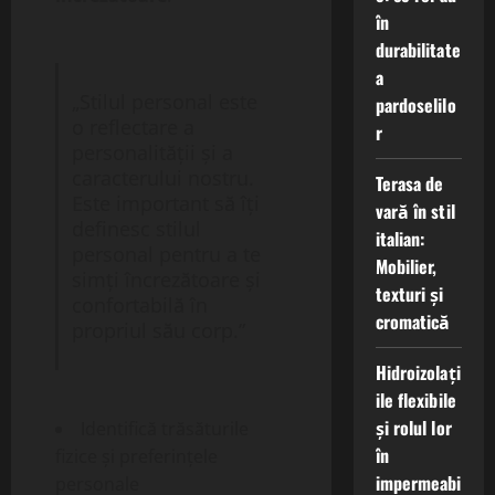
în
durabilitate
a
„Stilul personal este
pardoselilo
o reflectare a
r
personalității și a
caracterului nostru.
Terasa de
Este important să îți
vară în stil
definesc stilul
italian:
personal pentru a te
Mobilier,
simți încrezătoare și
texturi și
confortabilă în
cromatică
propriul său corp.”
Hidroizolați
ile flexibile
și rolul lor
Identifică trăsăturile
în
fizice și preferințele
impermeabi
personale