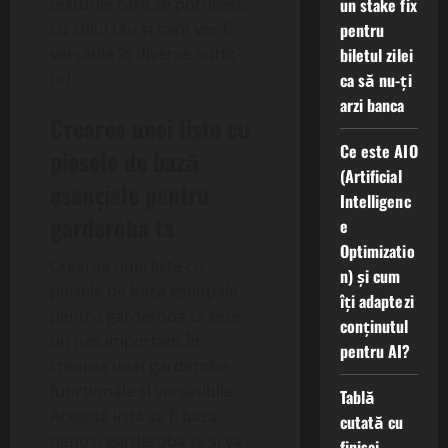
un stake fix
texturile care se potrivesc
pentru
cu stilul tău și care vor fi
biletul zilei
versatile în diverse outfit-
ca să nu-ți
uri.
arzi banca
Crearea unei liste cu
Ce este AIO
piesele de bază
(Artificial
esențiale pentru
Intelligenc
garderoba ta
e
Optimizatio
Crearea unei liste cu
n) și cum
piesele de bază esențiale
îți adaptezi
pentru garderoba ta este
conținutul
un pas important în
pentru AI?
crearea unei garderobe
funcționale și versatibile.
Tablă
Această listă va fi baza
cutată cu
pentru garderoba ta și va
finisaj