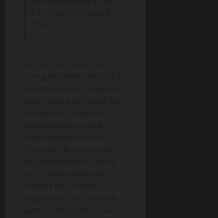
personalitatea și să
își îmbunătățească
stilul.”
În concluzie, construirea
unei garderobe versatilă și
funcționale este esențială
pentru orice persoană care
dorește să își exprime
personalitatea și să își
îmbunătățească stilul.
Principiul de mix și match,
alegerea pieselor care se
pot combina între ele și
crearea unui sistem de
organizare sunt esențiale
pentru construirea unei