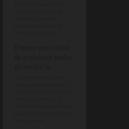
garderobă versatilă și
funcțională, care să îți
permită să îți exprimi
personalitatea și să îți
îmbunătățești stilul.
Crearea unui sistem
de organizare pentru
garderoba ta
Un sistem de organizare
pentru garderoba ta este
esențial pentru a menține
ordinea și pentru a îți
permite să îți găsești rapid
piesele de îmbrăcăminte de
care ai nevoie.