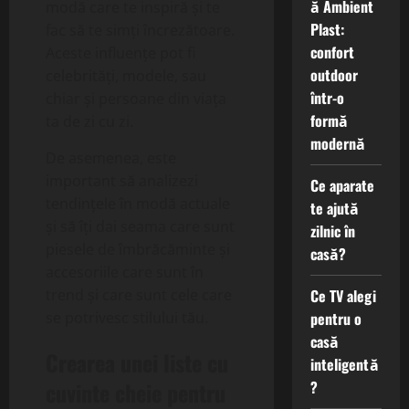
ă Ambient
modă care te inspiră și te
Plast:
fac să te simți încrezătoare.
confort
Aceste influențe pot fi
outdoor
celebrități, modele, sau
într-o
chiar și persoane din viața
formă
ta de zi cu zi.
modernă
De asemenea, este
important să analizezi
Ce aparate
tendințele în modă actuale
te ajută
și să îți dai seama care sunt
zilnic în
piesele de îmbrăcăminte și
casă?
accesoriile care sunt în
Ce TV alegi
trend și care sunt cele care
pentru o
se potrivesc stilului tău.
casă
Crearea unei liste cu
inteligentă
?
cuvinte cheie pentru