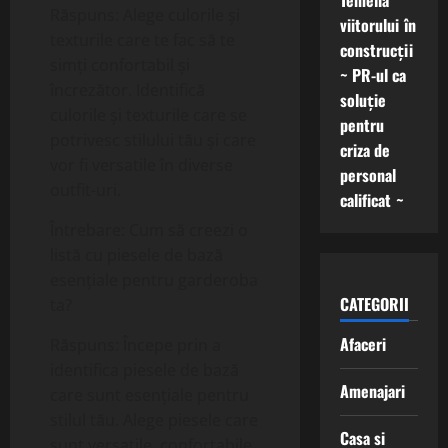
Temelia
Răspuns: Alege culorile și
viitorului în
texturile care te fac să te
construcții
simți confortabil și
~ PR-ul ca
încrezător. Identifică
soluție
culorile și texturile care se
pentru
potrivesc stilului tău și care
criza de
vor fi versatile în diverse
personal
outfit-uri.
calificat ~
Întrebare: Cum să creezi o
listă cu piesele de bază
esențiale pentru garderoba
CATEGORII
ta?
Afaceri
Răspuns: Începe prin a
identifica piesele de bază
Amenajari
care sunt esențiale pentru
stilul tău. Alege piesele care
Casa si
sunt versatile, confortabile