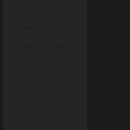
că piesele de îmbrăcăminte
trebuie să fie combinate
între ele în mod creativ și
inteligent, pentru a crea noi
și interesante combinații.
De pildă, o rochie neagră
poate fi combinată cu o
jachetă albă și cu pantaloni
albi, pentru a crea un look
elegant și sofisticat. Sau, o
cămașă albă poate fi
combinată cu o pereche de
pantaloni negri și cu o
jachetă neagră, pentru a
crea un look clasic și
profesional.