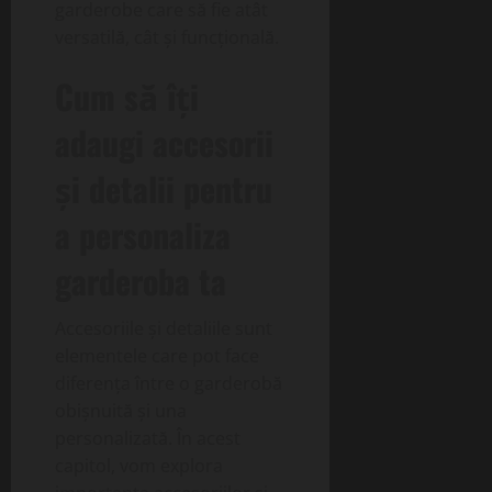
garderobe care să fie atât
versatilă, cât și funcțională.
Cum să îți
adaugi accesorii
și detalii pentru
a personaliza
garderoba ta
Accesoriile și detaliile sunt
elementele care pot face
diferența între o garderobă
obișnuită și una
personalizată. În acest
capitol, vom explora