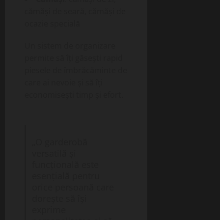
cămăși de seară, cămăși de
ocazie specială
Un sistem de organizare
permite să îți găsești rapid
piesele de îmbrăcăminte de
care ai nevoie și să îți
economisești timp și efort.
„O garderobă
versatilă și
funcțională este
esențială pentru
orice persoană care
dorește să își
exprime