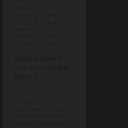
Principiul de mix și match
permite să îți creezi o
garderobă versatilă și
funcțională, care să îți
permită să îți exprimi
personalitatea și să îți
îmbunătățești stilul.
Alegerea pieselor
care se pot combina
între ele
O altă etapă importantă în
construirea unei garderobe
versatilă și funcționale este
alegerea pieselor care se
pot combina între ele.
Acest lucru înseamnă că