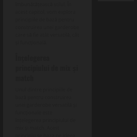
îmbunătățească stilul. În
acest capitol, vom explora
principiile de bază pentru
construirea unei garderobe
care să fie atât versatilă, cât
și funcțională.
Înțelegerea
principiului de mix și
match
Unul dintre principiile de
bază pentru construirea
unei garderobe versatilă și
funcționale este
înțelegerea principiului de
mix și match. Acest
principiu se baza pe ideea