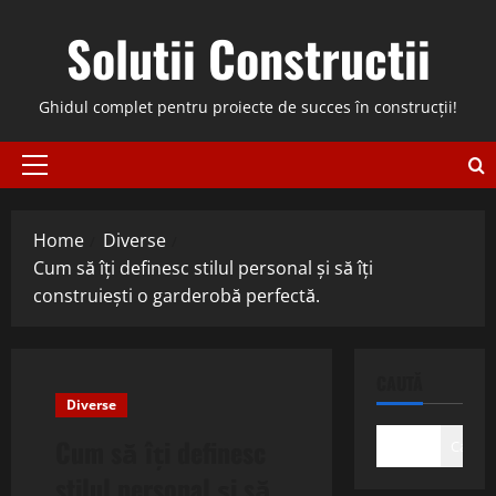
Skip
Solutii Constructii
to
content
Ghidul complet pentru proiecte de succes în construcții!
Primary
Menu
Home
Diverse
Cum să îți definesc stilul personal și să îți
construiești o garderobă perfectă.
CAUTĂ
Diverse
Cum să îți definesc
Caută
stilul personal și să