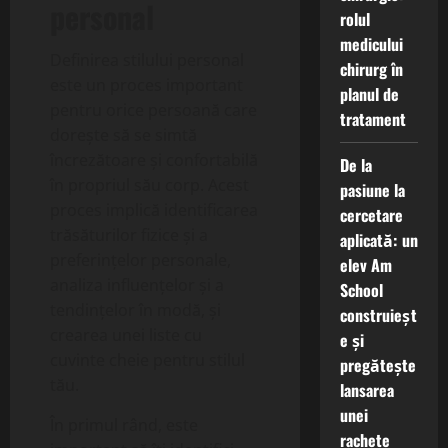
personal
rolul
medicului
Definirea stilului personal
chirurg în
este un proces important
planul de
pentru orice persoană care
tratament
dorește să se simtă
încrezătoare și confortabilă
De la
în propriul său corp. Acest
pasiune la
proces implică identificarea
cercetare
trăsăturilor fizice și a
aplicată: un
preferințelor personale,
elev Am
analiza influențelor și a
School
tendințelor în modă, și
construieșt
crearea unei liste cu
e și
cuvinte cheie pentru stilul
pregătește
tău.
lansarea
unei
În primul rând, este
rachete