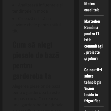
litatea
Analizează influențele și
casei tale
tendințele în modă
Creează o listă cu
Mastodon
cuvinte cheie pentru stilul
România
tău
pentru IT-
iști:
Cum să alegi
comunități
, proiecte
piesele de bază
și joburi
pentru
Ce noutăți
garderoba ta
aduce
tehnologia
Alegerea pieselor de bază
Vision
pentru garderoba ta este
Inside în
un pas crucial în crearea
frigorifice
unei garderobe funcționale