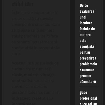
stilul tău
De ce
evaluarea
În final, este important să
unei
creezi o listă cu cuvinte
locuințe
cheie pentru stilul tău, care
înainte de
să îți ajute să îți definesc
mutare
stilul personal și să îți facă
este
să te simți încrezătoare și
esențială
confortabilă în propriul său
pentru
corp.
prevenirea
Această listă poate include
problemelo
cuvinte cheie cum ar fi:
r ascunse
clasic
,
modern
,
vintage
,
precum
minimalist
, sau chiar și
dăunatorii
cuvinte care descriu
Șape
personalitatea ta, cum ar fi:
profesional
îndrăzneț
,
creativ
, sau
e: ce rol au
încrezătoare
.