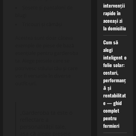
intervenții
Șosete și pantaloni de
rapide în
blugi
aceeași zi
Tricouri și cămăși
la domiciliu
Acestea sunt doar câteva
Cum să
exemple de piese de bază
alegi
esențiale pentru garderoba
inteligent o
ta. Alege piesele care se
folie solar:
potrivesc stilului tău și care
costuri,
vor fi versatile în diverse
performanț
outfit-uri.
ă și
rentabilitat
e — ghid
complet
„Garderoba ta este o
pentru
reflectare a
fermieri
personalității tale,
așa că alege piesele