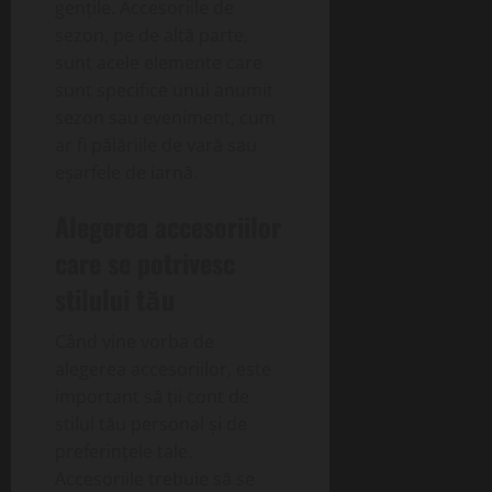
gențile. Accesoriile de
sezon, pe de altă parte,
sunt acele elemente care
sunt specifice unui anumit
sezon sau eveniment, cum
ar fi pălăriile de vară sau
eșarfele de iarnă.
Alegerea accesoriilor
care se potrivesc
stilului tău
Când vine vorba de
alegerea accesoriilor, este
important să ții cont de
stilul tău personal și de
preferințele tale.
Accesoriile trebuie să se