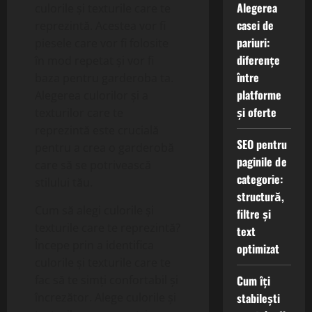
Alegerea
culorile și texturile care te
casei de
reprezintă. Acestea vor fi
pariuri:
piesele care vor fi folosite
diferențe
în mod repetat și vor fi
între
baza pentru garderoba ta.
platforme
Alegerea culorilor și a
și oferte
texturilor care te
reprezintă este crucială
SEO pentru
pentru a crea o garderobă
paginile de
care să se potrivească
categorie:
stilului tău.
structură,
Cum să alegi culorile și
filtre și
texturile care te reprezintă?
text
Începe prin a identifica
optimizat
culorile și texturile care te
Cum îți
fac să te simți confortabil și
stabilești
încrezător. Alege culorile și