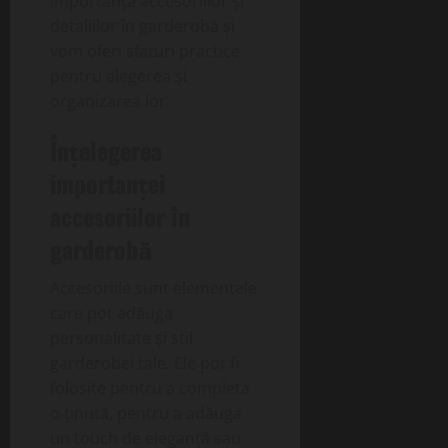
importanța accesoriilor și
detaliilor în garderobă și
vom oferi sfaturi practice
pentru alegerea și
organizarea lor.
Înțelegerea
importanței
accesoriilor în
garderobă
Accesoriile sunt elementele
care pot adăuga
personalitate și stil
garderobei tale. Ele pot fi
folosite pentru a completa
o ținută, pentru a adăuga
un touch de eleganță sau