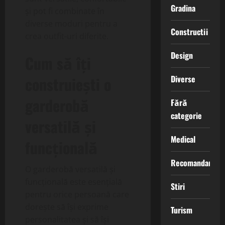
Gradina
și pot fi combinate în
diverse moduri pentru a
Constructii
crea outfit-uri diferite.
Design
Cum să îți
construiești o
Diverse
garderobă
Fără
categorie
versatilă și
Medical
funcțională
Recomandari
O garderobă versatilă și
funcțională este esențială
Stiri
pentru orice persoană care
dorește să își exprime
Turism
personalitatea și să își