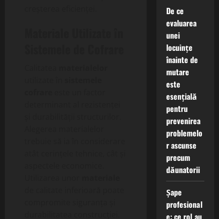
creșterea eficienței.
De ce
evaluarea
Materiale Utilizate în
unei
Sistemele de Cofrare
locuințe
înainte de
Calitatea
materialelor
mutare
utilizate în
sistemele
este
cofrare
este un factor
esențială
determinant al rezistenței
pentru
și durabilității structurilor.
prevenirea
Alegerea materialelor
problemelo
trebuie să ia în considerare
r ascunse
atât cerințele tehnice, cât și
precum
aspectele economice.
dăunatorii
Utilizarea unor
materiale
de calitate inferioară poate
Șape
compromite siguranța și
profesional
durabilitatea construcției.
e: ce rol au