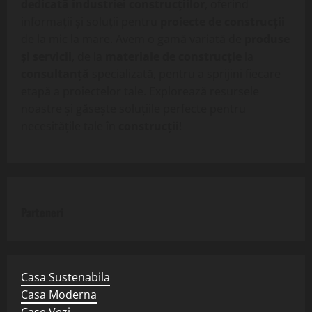
dedicată industriei construcțiilor
, oferind
informații și soluții pentru
proiecte de construcții
de la mic la mare. Avem o gamă variată de
produse
și servicii
, de la
materiale de construcție
la
consultanță
specializată, pentru a sprijini fiecare
etapă a proiectelor tale. Explorează resursele
noastre și găsește soluțiile perfecte pentru
necesitățile tale în
construcții
!
Parteneri
Casa Sustenabila
Casa Moderna
Case Vezi