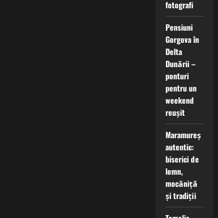
fotografi
Pensiuni
Gorgova în
Delta
Dunării –
ponturi
pentru un
weekend
reușit
Maramureș
autentic:
biserici de
lemn,
mocăniță
și tradiții