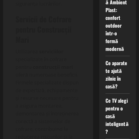
ă Ambient
siguranța lucrărilor.
Plast:
Servicii de Cofrare
confort
outdoor
pentru Construcții
într-o
Mari
formă
modernă
Utilizarea
serviciilor
specializate în cofrare
Ce aparate
pentru
construcții mari
te ajută
oferă numeroase beneficii.
zilnic în
Firmele specializate dispun
casă?
de expertiză, echipamente
și resurse necesare pentru
Ce TV alegi
a asigura montarea,
pentru o
demontarea și întreținerea
casă
corectă a sistemelor de
inteligentă
cofrare, contribuind la
?
reducerea riscurilor și la