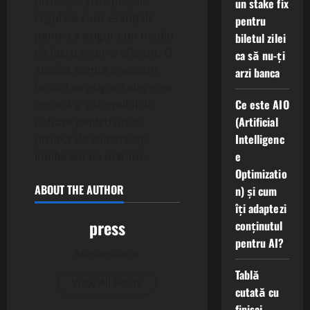
protecție și inspecțiile
un stake fix
regulate sunt esențiale
pentru
pentru a asigura un mediu
biletul zilei
de lucru sigur și eficient. O
ca să nu-ți
analiză atentă a acestor
arzi banca
factori va asigura alegerea
Ce este AIO
optimă a sistemului de
(Artificial
cofrare pentru orice
Intelligenc
proiect de construcții,
e
indiferent de mărime.
Optimizatio
ABOUT THE AUTHOR
n) și cum
îți adaptezi
press
conținutul
pentru AI?
Administrator
Tablă
View All Posts
cutată cu
finisaj