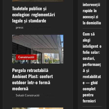
t
intervenții
Toaletele publice și
i
rapide în
ecologice: reglementări
aceeași zi
o
legale și standarde
la domiciliu
press
4 august 2026
n
Cum să
alegi
inteligent o
folie solar:
Constructii
costuri,
performanț
Pergola retractabilă
ă și
Ambient Plast: confort
rentabilitat
outdoor într-o formă
e — ghid
modernă
complet
pentru
Solutii Constructii
6 mai
fermieri
2026