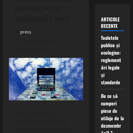
potrivite pentru
construcțiile mari?
ARTICOLE
RECENTE
press
Toaletele
23 decembrie 2024
publice și
4 minutes read
ecologice:
reglement
ări legale
și
standarde
De ce să
cumperi
piese de
Construcțiile mari
utilaje de la
reprezintă o provocare
dezmembr
ingineristică complexă, iar