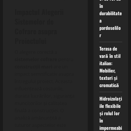
în
Impactul Alegerii
durabilitate
Sistemelor de
a
pardoselilo
Cofrare asupra
r
Proiectului
Terasa de
O alegere corectă a
vară în stil
sistemelor cofrare
pentru
italian:
construcții mari
are un
Mobilier,
impact semnificativ asupra
texturi și
întregului proiect. Aceasta
cromatică
influențează costurile,
durata lucrărilor, siguranța
Hidroizolați
muncitorilor și calitatea
ile flexibile
finală a construcției. O
și rolul lor
analiză amănunțită a
în
tuturor aspectelor este
impermeabi