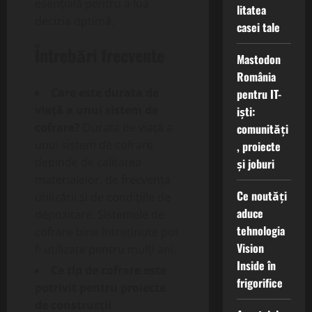
esențială pentru a lua
litatea
decizia optimă.
casei tale
Întrebări frecvente
Mastodon
România
Care este durata de
pentru IT-
viață a unui sistem de
iști:
cofrare?
Durata de viață a
comunități
unui sistem de cofrare
, proiecte
depinde de calitatea
și joburi
materialelor, de frecvența
Ce noutăți
utilizării și de condițiile de
aduce
depozitare. Sistemele de
tehnologia
cofrare bine întreținute pot
Vision
fi utilizate pentru mulți ani.
Inside în
Ce tip de cofrare este
frigorifice
potrivit pentru proiecte
de construcții