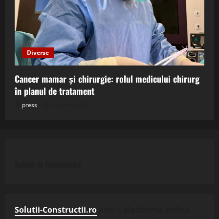
Diverse
Cancer mamar și chirurgie: rolul medicului chirurg
în planul de tratament
press
23 iunie 2026
Solutii in Constructii
Solutii-Constructii.ro
este o
platformă online