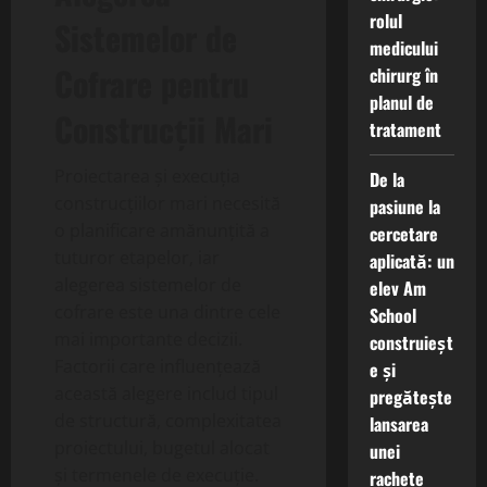
rolul
Sistemelor de
medicului
Cofrare pentru
chirurg în
planul de
Construcții Mari
tratament
Proiectarea și execuția
De la
construcțiilor mari necesită
pasiune la
o planificare amănunțită a
cercetare
tuturor etapelor, iar
aplicată: un
alegerea sistemelor de
elev Am
cofrare este una dintre cele
School
mai importante decizii.
construieșt
Factorii care influențează
e și
această alegere includ tipul
pregătește
de structură, complexitatea
lansarea
proiectului, bugetul alocat
unei
și termenele de execuție.
rachete