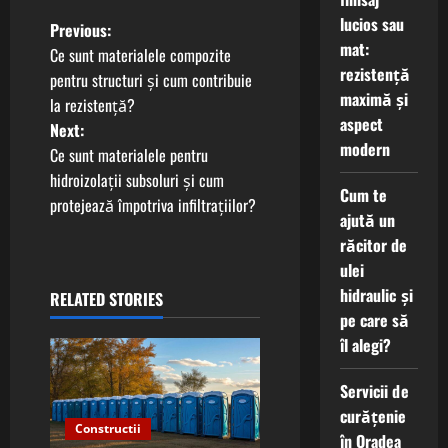
lucios sau
P
Previous:
mat:
Ce sunt materialele compozite
o
rezistență
pentru structuri și cum contribuie
maximă și
la rezistență?
s
aspect
Next:
modern
t
Ce sunt materialele pentru
hidroizolații subsoluri și cum
n
Cum te
protejează împotriva infiltrațiilor?
ajută un
a
răcitor de
ulei
v
hidraulic și
RELATED STORIES
pe care să
i
îl alegi?
g
Servicii de
a
curățenie
Constructii
în Oradea