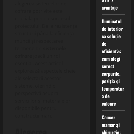
ări? 7
alegerea sistemelor de
avantaje
cofrare potrivite este
crucială pentru succesul
Iluminatul
proiectului. De la rezistența
de interior
structurii până la eficiența
ca soluție
muncii și respectarea
de
termenelor,
sistemele
eficiență:
cofrare
joacă un rol
cum alegi
esențial. Acest articol
corect
explorează aspectele cheie
corpurile,
ale selectării acestor
poziția și
sisteme, oferind o
temperatur
perspectivă asupra
a de
serviciilor și materialelor
culoare
disponibile pentru
construcții mari.
Cancer
mamar și
Alegerea
chirurgie: