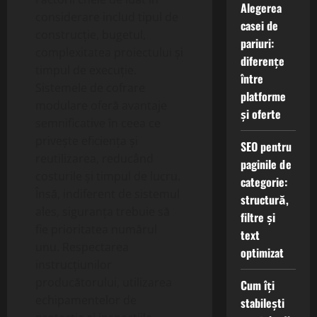
Alegerea
considerare includ tipul de
casei de
construcție, bugetul,
pariuri:
complexitatea proiectului și
diferențe
timpul de execuție.
între
Sistemele de cofrare
platforme
modulare oferă avantaje
și oferte
semnificative în ceea ce
privește eficiența și
SEO pentru
reutilizarea, reducând
paginile de
costurile și timpul de lucru.
categorie:
Însă, indiferent de sistemul
structură,
ales, siguranța trebuie să
filtre și
fie prioritatea numărul
text
unu. Respectarea
optimizat
instrucțiunilor
producătorului, utilizarea
Cum îți
echipamentelor de
stabilești