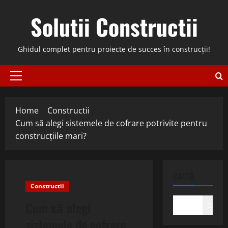
Skip
Solutii Constructii
to
content
Ghidul complet pentru proiecte de succes în construcții!
Primary
Menu
Home
Constructii
Cum să alegi sistemele de cofrare potrivite pentru
construcțiile mari?
CAUTĂ
Constructii
Cum să alegi
Caută
sistemele de cofrare