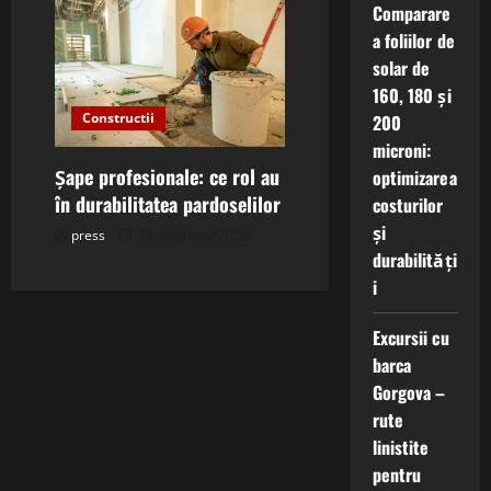
Comparare
a foliilor de
solar de
160, 180 și
Constructii
200
microni:
Șape profesionale: ce rol au
optimizarea
în durabilitatea pardoselilor
costurilor
și
press
26 februarie 2026
durabilități
i
Excursii cu
barca
Gorgova –
rute
linistite
pentru