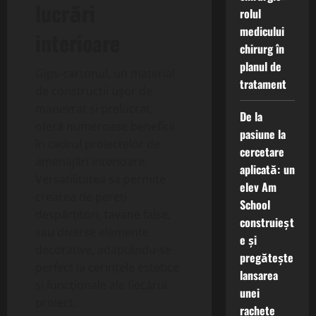
lucrări
rolul
medicului
interioare
chirurg în
planul de
Gips-cartonul, un material
tratament
de construcții ușor de
manevrat și prelucrat,
De la
oferă numeroase beneficii
pasiune la
în cadrul proiectelor de
cercetare
amenajări interioare.
aplicată: un
Versatilitatea sa permite
elev Am
crearea de pereți
School
despărțitori, tavane false,
construieșt
sau diverse elemente
e și
decorative, adaptându-se
pregătește
perfect la cerințele estetice
lansarea
și funcționale ale fiecărui
unei
proiect.
rachete