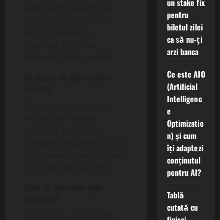
un stake fix
relativ ieftin și permite o
pentru
izolare fonică și termică
biletul zilei
bună, în funcție de
ca să nu-ți
grosimea și tipul de
arzi banca
material izolator utilizat.
Ce este AIO
Ce tipuri de gips-carton
(Artificial
există?
Intelligenc
Există mai multe tipuri,
e
inclusiv gips-carton
Optimizatio
standard, rezistent la
n) și cum
umiditate, rezistent la foc și
îți adaptezi
gips-carton acustic, fiecare
conținutul
cu proprietăți specifice.
pentru AI?
Cum se întreține gips-
Tablă
cartonul?
cutată cu
Întreținerea este simplă:
finisaj