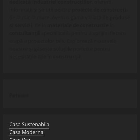
dedicată industriei construcțiilor
, oferind
informații și soluții pentru
proiecte de construcții
de la mic la mare. Avem o gamă variată de
produse
și servicii
, de la
materiale de construcție
la
consultanță
specializată, pentru a sprijini fiecare
etapă a proiectelor tale. Explorează resursele
noastre și găsește soluțiile perfecte pentru
necesitățile tale în
construcții
!
Parteneri
Casa Sustenabila
Casa Moderna
Case Vezi