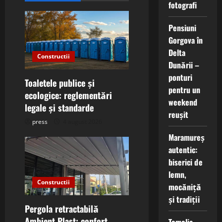
i
fotografi
g
Pensiuni
Gorgova în
a
Delta
Constructii
Dunării –
t
ponturi
Toaletele publice și
i
pentru un
ecologice: reglementări
weekend
o
legale și standarde
reușit
press
4 august 2026
n
Maramureș
autentic:
biserici de
lemn,
Constructii
mocăniță
și tradiții
Pergola retractabilă
Ambient Plast: confort