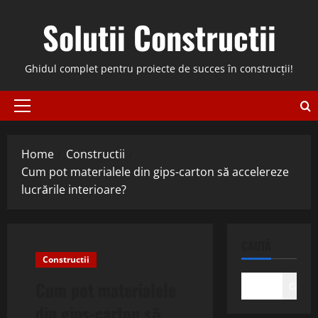
Skip
Solutii Constructii
to
content
Ghidul complet pentru proiecte de succes în construcții!
Primary
Menu
Home
Constructii
Cum pot materialele din gips-carton să accelereze
lucrările interioare?
CAUTĂ
Constructii
Cum pot materialele
Caută
din gips-carton să