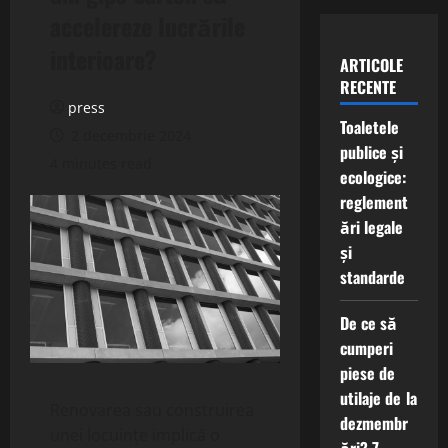
accelereze lucrările
interioare?
ARTICOLE
RECENTE
press
Toaletele
2 decembrie 2024
publice și
4 minutes read
ecologice:
reglement
ări legale
și
standarde
De ce să
cumperi
piese de
utilaje de la
Renovarea sau construirea
dezmembr
unei locuințe implică o