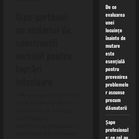
De ce
Gips-cartonul:
evaluarea
unei
un material de
locuințe
înainte de
construcții
mutare
versatil pentru
este
esențială
lucrări
pentru
prevenirea
interioare
problemelo
r ascunse
Utilizarea gips-cartonului în
precum
lucrări interioare oferă o
dăunatorii
multitudine de avantaje,
contribuind la
Șape
eficientizarea procesului de
profesional
construcție și la obținerea
e: ce rol au