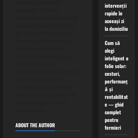
unui rezultat estetic
intervenții
impecabil. Cu toate
rapide în
acestea, este important să
aceeași zi
se aleagă tipul potrivit de
la domiciliu
gips-carton în funcție de
destinația încăperii și de
Cum să
condițiile specifice de
alegi
utilizare, pentru a asigura
inteligent o
durabilitatea și
folie solar:
funcționalitatea pe termen
costuri,
lung. Pentru lucrări
performanț
complexe sau suprafețe
ă și
mari, este recomandat să
rentabilitat
solicitați ajutorul unui
e — ghid
profesionist.
complet
pentru
ABOUT THE AUTHOR
fermieri