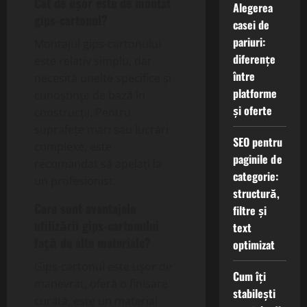
Cât de ușor este de montat
Alegerea
gips-cartonul?
casei de
pariuri:
Montajul gips-cartonului
diferențe
este relativ simplu, dar
între
necesită unelte specifice și
platforme
cunoștințe de bază în
și oferte
construcții. Pentru
suprafețe mari sau lucrări
SEO pentru
complexe, este
paginile de
recomandat să apelați la
categorie:
un profesionist.
structură,
Care sunt avantajele
filtre și
utilizării gips-cartonului
text
față de alte materiale?
optimizat
Gips-cartonul este ușor de
Cum îți
manevrat, oferă o finisare
stabilești
curată, este un material