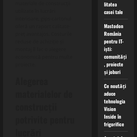
materiale de construcții
litatea
utilizate în lucrări
casei tale
interioare, gips-cartonul
Mastodon
oferă un raport calitate-
România
preț avantajos. Costurile
pentru IT-
reduse de achiziție și
iști:
montaj îl fac o alegere
comunități
economică pentru multe
, proiecte
proiecte.
și joburi
Alegerea
Ce noutăți
materialelor de
aduce
tehnologia
construcții
Vision
potrivite pentru
Inside în
frigorifice
lucrări