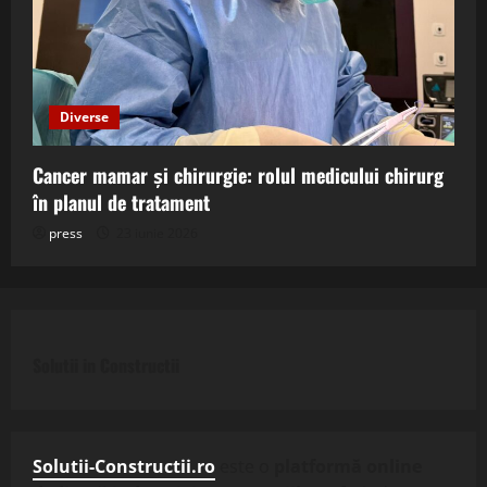
Diverse
Cancer mamar și chirurgie: rolul medicului chirurg
în planul de tratament
press
23 iunie 2026
Solutii in Constructii
Solutii-Constructii.ro
este o
platformă online