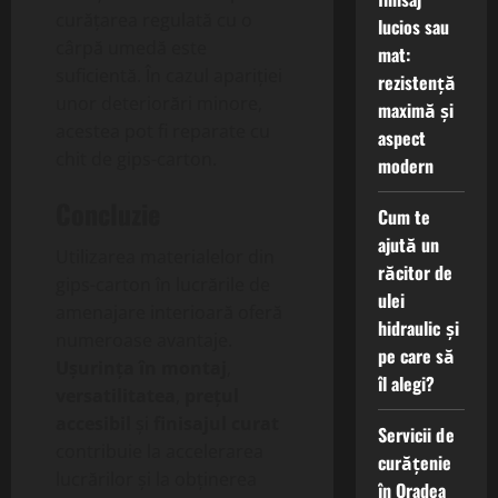
curățarea regulată cu o
lucios sau
cârpă umedă este
mat:
suficientă. În cazul apariției
rezistență
unor deteriorări minore,
maximă și
acestea pot fi reparate cu
aspect
chit de gips-carton.
modern
Concluzie
Cum te
ajută un
Utilizarea materialelor din
răcitor de
gips-carton în lucrările de
ulei
amenajare interioară oferă
hidraulic și
numeroase avantaje.
pe care să
Ușurința în montaj
,
îl alegi?
versatilitatea
,
prețul
accesibil
și
finisajul curat
Servicii de
contribuie la accelerarea
curățenie
lucrărilor și la obținerea
în Oradea