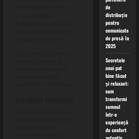
de
satisfăcătoare în timp.
distribuție
Ușurință în
pentru
întreținere:
Suprafața de
comunicate
gips-carton este ușor de
de presă în
curățat și întreținut.
2025
Gips-cartonul rămâne o
Secretele
opțiune populară și
unui pat
eficientă pentru lucrări
bine făcut
interioare datorită
și relaxant:
avantajelor sale multiple.
cum
Întrebări frecvente
transformi
somnul
Aici găsiți răspunsuri la
într-o
câteva întrebări frecvente
experiență
despre utilizarea
de confort
materialelor din gips-
autentic