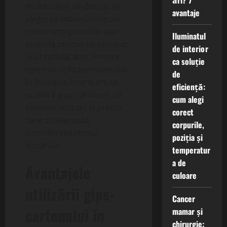
ări? 7
multitudine de decizii, iar
avantaje
alegerea materialelor de
construcții potrivite este
Iluminatul
crucială pentru un rezultat
de interior
final satisfăcător. Printre
ca soluție
cele mai utilizate materiale
de
în finisajele interioare se
eficiență:
numără gips-cartonul, un
cum alegi
element versatil și practic
corect
care accelerează
corpurile,
considerabil ritmul
poziția și
lucrărilor.
temperatur
a de
Avantajele
culoare
utilizării gips-
Cancer
cartonului în
mamar și
chirurgie: