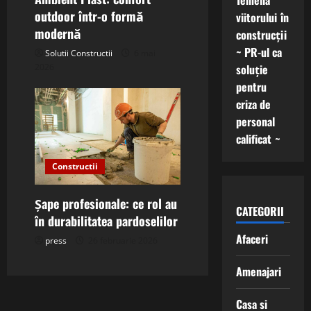
Temelia
outdoor într-o formă
viitorului în
modernă
construcții
~ PR-ul ca
Solutii Constructii
6 mai
2026
soluție
pentru
criza de
personal
calificat ~
Constructii
Șape profesionale: ce rol au
CATEGORII
în durabilitatea pardoselilor
Afaceri
press
26 februarie 2026
Amenajari
Casa si