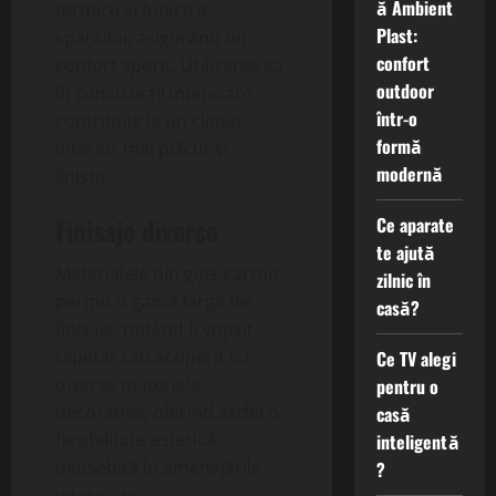
ă Ambient
termice și fonice a
Plast:
spațiului, asigurând un
confort
confort sporit. Utilizarea sa
outdoor
în construcții interioare
într-o
contribuie la un climat
formă
interior mai plăcut și
modernă
liniștit.
Finisaje diverse
Ce aparate
te ajută
Materialele din gips-carton
zilnic în
permit o gamă largă de
casă?
finisaje, putând fi vopsit,
tapetat sau acoperit cu
Ce TV alegi
diverse materiale
pentru o
decorative, oferind astfel o
casă
flexibilitate estetică
inteligentă
deosebită în amenajările
?
interioare.