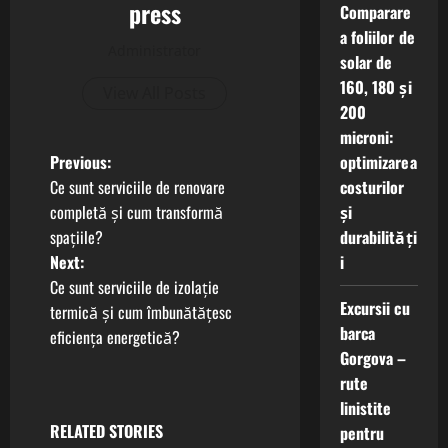
press
Comparare
a foliilor de
Administrator
solar de
160, 180 și
View All Posts
200
microni:
P
optimizarea
Previous:
costurilor
Ce sunt serviciile de renovare
o
și
completă și cum transformă
durabilități
spațiile?
s
i
Next:
t
Ce sunt serviciile de izolație
Excursii cu
termică și cum îmbunătățesc
n
barca
eficiența energetică?
Gorgova –
a
rute
linistite
v
RELATED STORIES
pentru