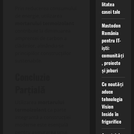
litatea
Prin reducerea consumului
casei tale
de energie, utilizarea
mortarului termoizolant
Mastodon
contribuie la diminuarea
România
amprentei de carbon a
pentru IT-
clădirilor, alinându-se
iști:
principiilor construcțiilor
comunități
sustenabile.
, proiecte
și joburi
Concluzie
Ce noutăți
Parțială
aduce
tehnologia
Utilizarea
mortarului
Vision
termoizolant
ca parte
Inside în
integrantă a construcției
frigorifice
moderne este esențială
pentru asigurarea unui