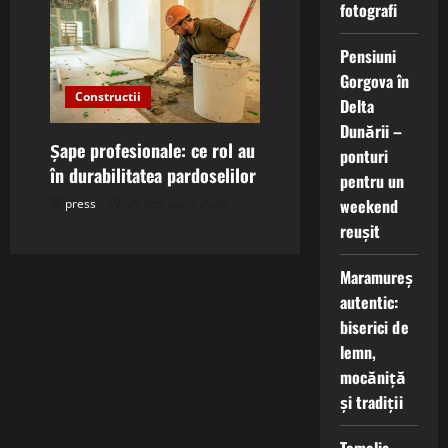
fotografi
Pensiuni
Gorgova în
Constructii
Delta
Dunării –
Șape profesionale: ce rol au
ponturi
în durabilitatea pardoselilor
pentru un
weekend
press
26 februarie 2026
reușit
Maramureș
autentic:
biserici de
lemn,
mocăniță
și tradiții