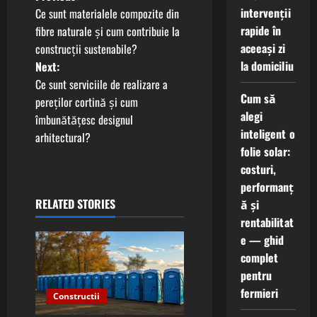
P
intervenții
Ce sunt materialele compozite din
o
rapide în
fibre naturale și cum contribuie la
aceeași zi
construcții sustenabile?
s
la domiciliu
Next:
t
Ce sunt serviciile de realizare a
Cum să
pereților cortină și cum
n
alegi
îmbunătățesc designul
inteligent o
arhitectural?
a
folie solar:
costuri,
v
performanț
i
RELATED STORIES
ă și
rentabilitat
g
e — ghid
complet
a
pentru
t
fermieri
Constructii