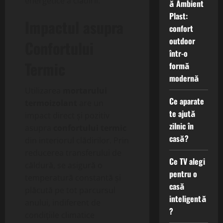
energetice a clădirii.
ă Ambient
Plast:
Impactul asupra
confort
outdoor
Confortului
într-o
Termic
formă
modernă
Utilizarea
mortarului
Ce aparate
termoizolant
are un
te ajută
impact direct și pozitiv
zilnic în
asupra
confortului termic
casă?
din interiorul clădirilor. Prin
reducerea transferului de
Ce TV alegi
căldură, se asigură o
pentru o
temperatură constantă și
casă
plăcută pe tot parcursul
inteligentă
anului, indiferent de
?
condițiile climatice