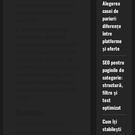
Alegerea
produsului indică valoarea
casei de
coeficientului de transfer
pariuri:
termic (λ).
diferențe
Care sunt costurile
între
asociate cu aplicarea
platforme
mortarului termoizolant?
și oferte
Costurile variază în funcție
de suprafața de izolat, de
SEO pentru
grosimea stratului aplicat și
paginile de
de prețul mortarului. Este
categorie:
recomandat să solicitați o
structură,
ofertă de la un specialist în
filtre și
izolații.
text
optimizat
Concluzie
Cum îți
Utilizarea mortarului
stabilești
termoizolant reprezintă o