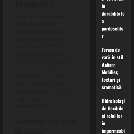
Energetică
în
durabilitate
Integrarea
materialelor
a
moderne
, precum
pardoselilo
mortarul termoizolant
, în
r
construcții reprezintă o
investiție strategică în
Terasa de
eficiența energetică a
vară în stil
clădirilor. Aceste materiale
italian:
contribuie la reducerea
Mobilier,
consumului de energie,
texturi și
având un impact pozitiv
cromatică
atât asupra mediului, cât și
asupra bugetului
Hidroizolați
proprietarilor.
ile flexibile
și rolul lor
Reducerea amprentei
în
de carbon
impermeabi