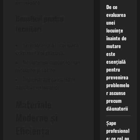
exterioare.
De ce
evaluarea
Beneficii pentru
unei
locuitori
locuințe
înainte de
Temperatură interioară
mutare
constantă și plăcută.
este
esențială
Reducerea costurilor de
pentru
încălzire și răcire.
prevenirea
Îmbunătățirea calității
problemelo
aerului din interior.
r ascunse
precum
Materiale
dăunatorii
Moderne și
Șape
Eficiența
profesional
e: ce rol au