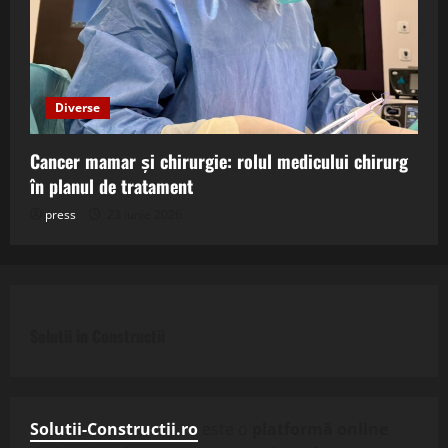
Diverse
Cancer mamar și chirurgie: rolul medicului chirurg
în planul de tratament
press
23 iunie 2026
Solutii in Constructii
Solutii-Constructii.ro
este o
platformă online