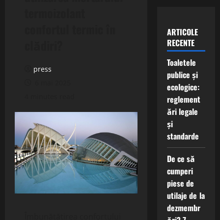
termoizolant
confortul termic în
ARTICOLE
clădiri?
RECENTE
Toaletele
press
publice și
6 mai 2025
ecologice:
4 minutes read
reglement
ări legale
și
standarde
De ce să
cumperi
piese de
utilaje de la
dezmembr
Îmbunătățirea confortului