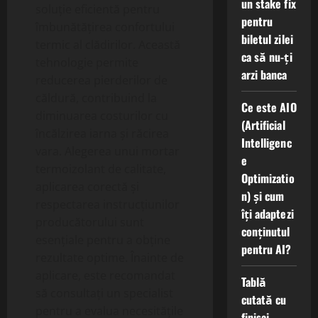
un stake fix
soluție eficientă pentru
pentru
îmbunătățirea confortului
biletul zilei
termic al clădirilor. Această
ca să nu-ți
tehnologie permite
arzi banca
reducerea pierderilor de
căldură, contribuind la
Ce este AIO
diminuarea costurilor cu
(Artificial
încălzirea iarna și răcirea
Intelligenc
vara. Alegerea unui mortar
e
termoizolant de calitate,
Optimizatio
aplicarea corectă și
n) și cum
respectarea instrucțiunilor
îți adaptezi
producătorului sunt
conținutul
esențiale pentru a obține
pentru AI?
rezultate optime. Înainte de
aplicare, este recomandat
Tablă
să consultați un specialist
cutată cu
pentru a evalua necesitățile
finisaj