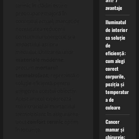
ări? 7
termic în clădiri este o
avantaje
preocupare majoră în
contextul actual, marcat de
Iluminatul
necesitatea reducerii
de interior
consumului energetic și a
ca soluție
impactului asupra
de
mediului. Utilizarea unor
eficiență:
materiale moderne
,
cum alegi
precum
mortarul
corect
termoizolant
, reprezintă o
corpurile,
soluție eficientă pentru
poziția și
atingerea acestui obiectiv.
temperatur
Acest articol explorează
a de
rolul crucial al mortarului
culoare
termoizolant în asigurarea
Cancer
unui
confort termic
optim
mamar și
în locuințe.
chirurgie: