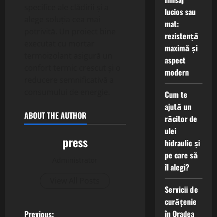
specifice ale clădirii și a
lucios sau
alege soluția cea mai
mat:
potrivită. Un proiect bine
rezistență
executat cu mortar
maximă și
termoizolant asigură un
aspect
confort termic crescut și o
modern
reducere semnificativă a
consumului de energie.
Cum te
ajută un
ABOUT THE AUTHOR
răcitor de
ulei
press
hidraulic și
pe care să
Administrator
îl alegi?
View All Posts
Servicii de
curățenie
în Oradea
Previous: