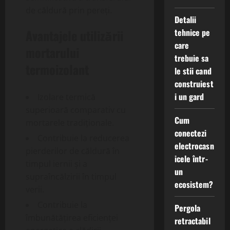
de căldură prin pereți.
Detalii
tehnice pe
Avantajele utilizării
care
mortarului
trebuie sa
termoizolant
le stii cand
construiest
i un gard
Izolare termică
superioară comparativ cu
Cum
mortarele tradiționale.
conectezi
Contribuie la reducerea
electrocasn
pierderilor de căldură în
icele într-
timpul iernii și a
un
supraîncălzirii în timpul
ecosistem?
verii.
Contribuie la
Pergola
îmbunătățirea eficienței
retractabil