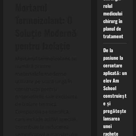
Mortarul
rolul
medicului
Termoizolant: O
chirurg în
planul de
Soluție Modernă
tratament
pentru Izolație
De la
pasiune la
Mortarul termoizolant
se
cercetare
numără printre
aplicată: un
materialele moderne
elev Am
utilizate pe scară largă în
School
construcții pentru
construieșt
proprietățile sale excelente
e și
de izolare termică.
pregătește
Compoziția sa specifică,
lansarea
care include aditivi speciali,
unei
contribuie la reducerea
rachete
semnificativă a transferului