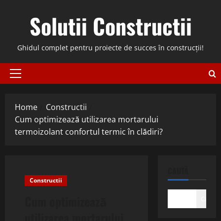
Skip
Solutii Constructii
to
content
Ghidul complet pentru proiecte de succes în construcții!
Primary
Menu
Home
Constructii
Cum optimizează utilizarea mortarului
termoizolant confortul termic în clădiri?
CAUTĂ
Constructii
Cum optimizează
Caută
utilizarea mortarului