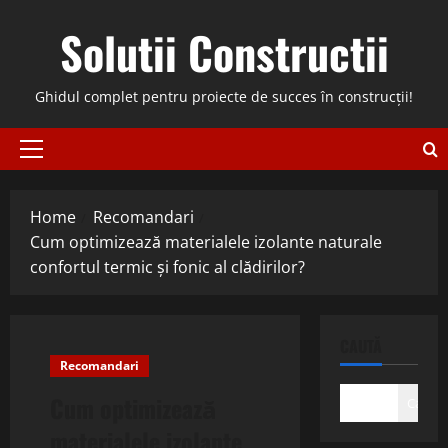
Skip
Solutii Constructii
to
content
Ghidul complet pentru proiecte de succes în construcții!
Primary
Menu
Home
Recomandari
Cum optimizează materialele izolante naturale
confortul termic și fonic al clădirilor?
CAUTĂ
Recomandari
Cum optimizează
Caută
materialele izolante