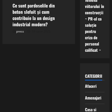
Temelia
Ce sunt pardoselile din
viitorului în
beton slefuit și cum
construcții
contribuie la un design
~ PR-ul ca
industrial modern?
soluție
pentru
press
18 iunie 2025
criza de
personal
calificat ~
CATEGORII
Afaceri
Amenajari
Casa si