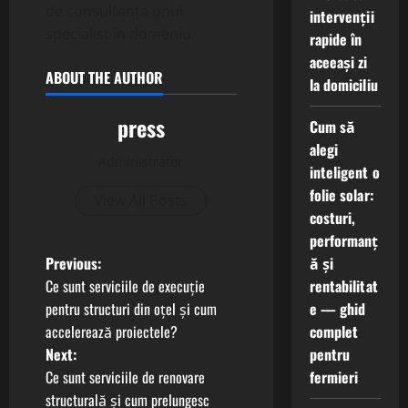
de consultanța unui
intervenții
specialist în domeniu.
rapide în
aceeași zi
ABOUT THE AUTHOR
la domiciliu
press
Cum să
alegi
Administrator
inteligent o
folie solar:
View All Posts
costuri,
performanț
P
Previous:
ă și
Ce sunt serviciile de execuție
rentabilitat
o
pentru structuri din oțel și cum
e — ghid
accelerează proiectele?
complet
s
Next:
pentru
t
Ce sunt serviciile de renovare
fermieri
structurală și cum prelungesc