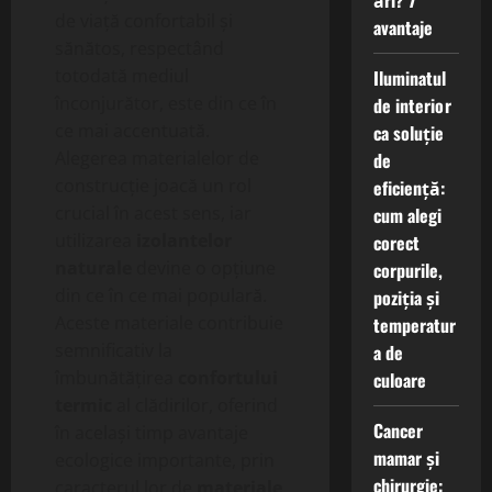
ări? 7
de viață confortabil și
avantaje
sănătos, respectând
totodată mediul
Iluminatul
înconjurător, este din ce în
de interior
ce mai accentuată.
ca soluție
Alegerea materialelor de
de
construcție joacă un rol
eficiență:
crucial în acest sens, iar
cum alegi
utilizarea
izolantelor
corect
naturale
devine o opțiune
corpurile,
din ce în ce mai populară.
poziția și
Aceste materiale contribuie
temperatur
semnificativ la
a de
îmbunătățirea
confortului
culoare
termic
al clădirilor, oferind
Cancer
în același timp avantaje
mamar și
ecologice importante, prin
chirurgie:
caracterul lor de
materiale