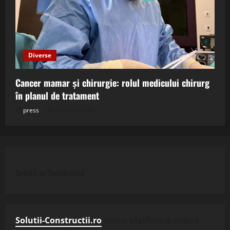
Diverse
Cancer mamar și chirurgie: rolul medicului chirurg
în planul de tratament
press
23 iunie 2026
Solutii in Constructii
Solutii-Constructii.ro
este o
platformă online