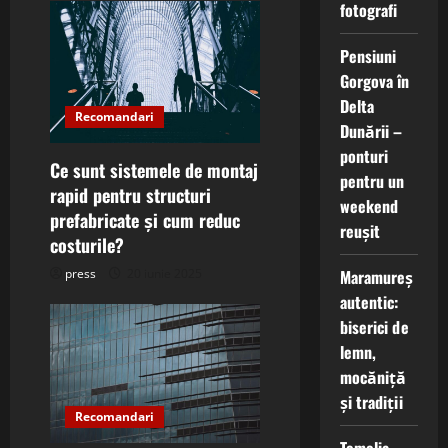
fotografi
Pensiuni
Gorgova în
Delta
Recomandari
Dunării –
ponturi
Ce sunt sistemele de montaj
pentru un
rapid pentru structuri
weekend
prefabricate și cum reduc
reușit
costurile?
press
20 iunie 2025
Maramureș
autentic:
biserici de
lemn,
mocăniță
și tradiții
Recomandari