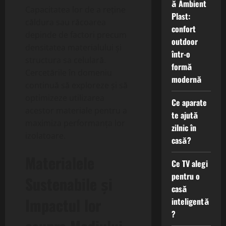
ă Ambient
Capacitatea lor de a reține
Plast:
căldura sau răcoarea
confort
depinde de factori precum
outdoor
densitatea materialului și
într-o
structura sa celulară.
formă
Cercetările în domeniu
modernă
continuă să exploreze și să
optimizeze utilizarea
Ce aparate
acestor materiale pentru a
te ajută
maximiza performanța lor
zilnic în
izolatoare.
casă?
Materialele
Ce TV alegi
pentru o
Sustenabile și
casă
Impactul lor
inteligentă
?