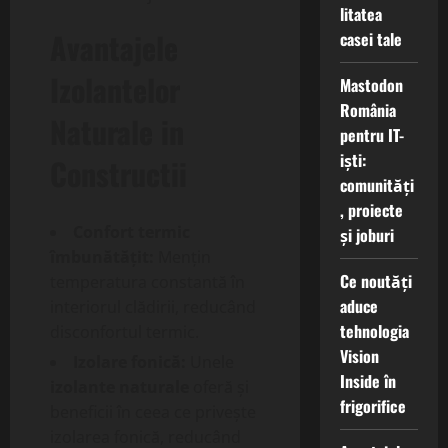
litatea
Avantajele
casei tale
Izolantelor
Mastodon
România
Naturale in
pentru IT-
iști:
Constructii
comunități
, proiecte
Confort termic
și joburi
îmbunătățit:
Mențin
Ce noutăți
temperatura constantă în
aduce
interiorul clădirii, reducând
tehnologia
disconfortul termic.
Vision
Izolare fonică:
Unele
Inside în
izolante naturale
oferă și
frigorifice
beneficii în ceea ce privește
izolarea fonică, reducând