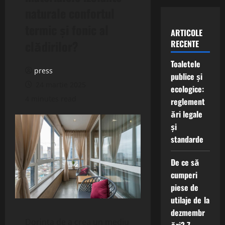
naturale confortul
termic și fonic al
ARTICOLE
clădirilor?
RECENTE
Toaletele
press
publice și
24 martie 2025
ecologice:
4 minutes read
reglement
ări legale
și
standarde
De ce să
cumperi
piese de
utilaje de la
dezmembr
Dorința de a crea un mediu