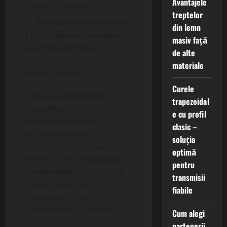
Avantajele
zgomotul exterior.
treptelor
Sănătate și bunăstare:
din lemn
Multe
izolante naturale
masiv față
sunt hipoalergenice și
de alte
contribuie la un climat
materiale
interior sănătos.
Curele
Utilizarea
izolantelor
trapezoidal
naturale
reprezintă o
e cu profil
investiție în confort,
clasic –
eficiență energetică și
soluția
respectarea mediului.
optimă
Alegerea unor
materiale
pentru
sustenabile
contribuie la
transmisii
crearea unor clădiri mai
fiabile
sănătoase și mai
prietenoase cu planeta.
Cum alegi
partenerii