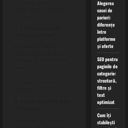
al izolației sintetice, în
Alegerea
altele, poate fi ușor mai
casei de
scump.
pariuri:
diferențe
4. Cum se montează
între
izolația naturală?
platforme
și oferte
Metodele de instalare
variază în funcție de tipul
SEO pentru
de material izolant. Este
paginile de
recomandat să contactați
categorie:
un specialist pentru o
structură,
instalare corectă și
filtre și
eficientă.
text
5. Izolația naturală este
optimizat
sustenabilă?
Cum îți
Da, izolația naturală este
stabilești
considerată o opțiune