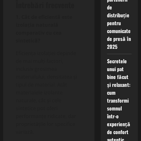
Întrebări frecvente
de
distribuție
1. Cât de eficientă este
pentru
izolația naturală
comunicate
comparativ cu cea
de presă în
sintetică?
2025
Eficiența izolației depinde
Secretele
de mai mulți factori,
unui pat
inclusiv grosimea
bine făcut
materialului, densitatea și
și relaxant:
tipul de material. Atât
cum
materialele izolante
transformi
naturale, cât și cele
somnul
sintetice pot oferi
într-o
performanțe ridicate, dar
experiență
proprietățile lor specifice
de confort
variază.
autentic