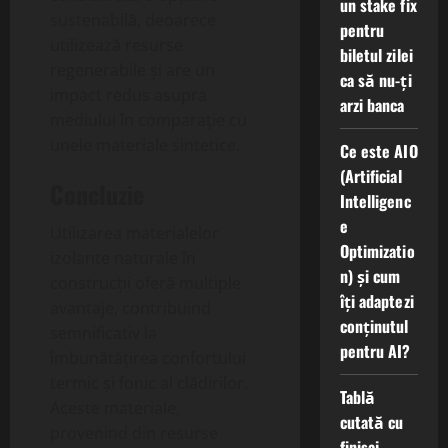
un stake fix
sustenabilă, deoarece
pentru
utilizează resurse
biletul zilei
regenerabile și are un
ca să nu-ți
impact redus asupra
arzi banca
mediului în comparație cu
unele materiale sintetice.
Ce este AIO
(Artificial
Concluzie
Intelligenc
e
Utilizarea materialelor
Optimizatio
izolante naturale în
n) și cum
construcții oferă multiple
îți adaptezi
avantaje, contribuind
conținutul
semnificativ la
pentru AI?
îmbunătățirea confortului
termic și fonic al clădirilor.
Tablă
Aceste materiale,
cutată cu
provenind din resurse
finisaj