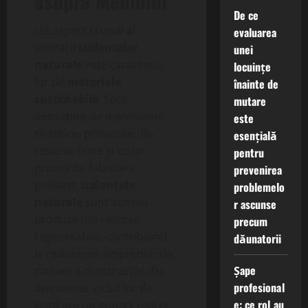
asupra Mediului
De ce
Un aspect crucial al
evaluarea
utilizării
izolantelor
unei
naturale
este caracterul
locuințe
lor de
materiale
înainte de
sustenabile
. Spre
mutare
deosebire de materialele
este
sintetice, provenite din
esențială
resurse finite și cu un
pentru
proces de fabricare
prevenirea
poluant,
izolantele
problemelo
naturale
sunt adesea
r ascunse
produse din resurse
precum
regenerabile, contribuind
dăunatorii
la reducerea amprentei de
Șape
carbon a construcției. De
profesional
asemenea, ciclul lor de
e: ce rol au
viață are un impact redus