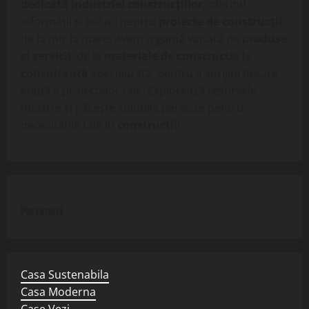
dedicată industriei construcțiilor
, oferind
informații și soluții pentru
proiecte de construcții
de la mic la mare. Avem o gamă variată de
produse
și servicii
, de la
materiale de construcție
la
consultanță
specializată, pentru a sprijini fiecare
etapă a proiectelor tale. Explorează resursele
noastre și găsește soluțiile perfecte pentru
necesitățile tale în
construcții
!
Parteneri
Casa Sustenabila
Casa Moderna
Case Vezi