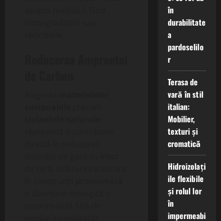
în
asupra mediului, fiind
durabilitate
biodegradabile sau
a
reciclabile.
pardoselilo
Reducerea Amprentei
r
de Carbon
Terasa de
vară în stil
Alegerea
materialelor
italian:
sustenabile
precum
Mobilier,
izolantele naturale
texturi și
reprezintă o contribuție
cromatică
directă la reducerea
emisiilor de gaze cu efect
Hidroizolați
de seră. Utilizarea acestora
ile flexibile
în construcții promovează
și rolul lor
o abordare ecologică și
în
responsabilă față de
impermeabi
mediul înconjurător.