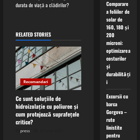
n
Comparare
durata de viață a clădirilor?
a foliilor de
a
solar de
160, 180 și
v
RELATED STORIES
200
i
microni:
optimizarea
g
costurilor
și
a
durabilități
t
i
Recomandari
i
Excursii cu
Ce sunt soluțiile de
barca
hidroizolație cu poliuree și
o
Gorgova –
cum protejează suprafețele
rute
n
critice?
linistite
press
22 iunie 2025
pentru