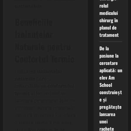
rolul
sustenabile
.
medicului
Beneficiile
chirurg în
planul de
Izolantelor
tratament
Naturale pentru
De la
Confortul Termic
pasiune la
cercetare
aplicată: un
Utilizarea
izolantelor
elev Am
naturale
pentru
School
îmbunătățirea
confortului
construieșt
termic
al locuințelor se
e și
bazează pe proprietățile lor
pregătește
intrinseci. Aceste materiale,
lansarea
datorită structurii lor, oferă
unei
o izolare termică eficientă,
rachete
reducând pierderile de