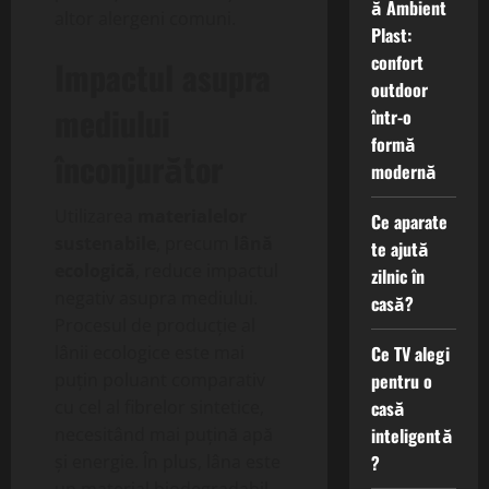
ă Ambient
altor alergeni comuni.
Plast:
confort
Impactul asupra
outdoor
mediului
într-o
formă
înconjurător
modernă
Utilizarea
materialelor
Ce aparate
sustenabile
, precum
lână
te ajută
ecologică
, reduce impactul
zilnic în
negativ asupra mediului.
casă?
Procesul de producție al
lânii ecologice este mai
Ce TV alegi
puțin poluant comparativ
pentru o
cu cel al fibrelor sintetice,
casă
necesitând mai puțină apă
inteligentă
și energie. În plus, lâna este
?
un material biodegradabil,