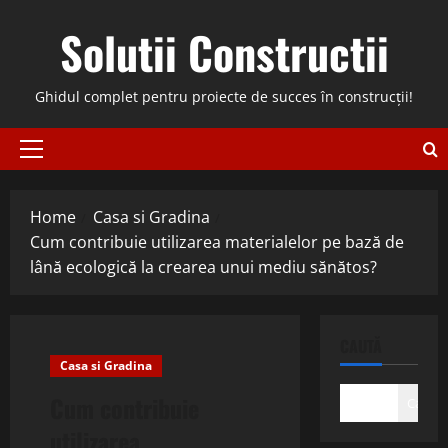
Skip
Solutii Constructii
to
content
Ghidul complet pentru proiecte de succes în construcții!
Primary
Menu
Home
Casa si Gradina
Cum contribuie utilizarea materialelor pe bază de
lână ecologică la crearea unui mediu sănătos?
CAUTĂ
Casa si Gradina
Cum contribuie
Caută
utilizarea