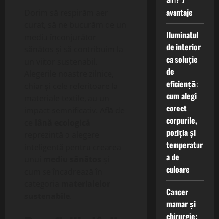
ări? 7
avantaje
Dorim să respirăm aer
curat, să ne bucurăm de un
Iluminatul
mediu înconjurător
de interior
sănătos și să contribuim la
ca soluție
un viitor sustenabil.
de
Alegerile noastre zilnice,
eficiență:
chiar și cele referitoare la
cum alegi
materiale textile, au un
corect
impact semnificativ. Află de
corpurile,
ce
lână ecologică
poziția și
reprezintă o alegere
temperatur
inteligentă pentru crearea
a de
unui
mediu sănătos
și
culoare
cum se încadrează în
categoria
materialelor
Cancer
sustenabile
.
mamar și
chirurgie: