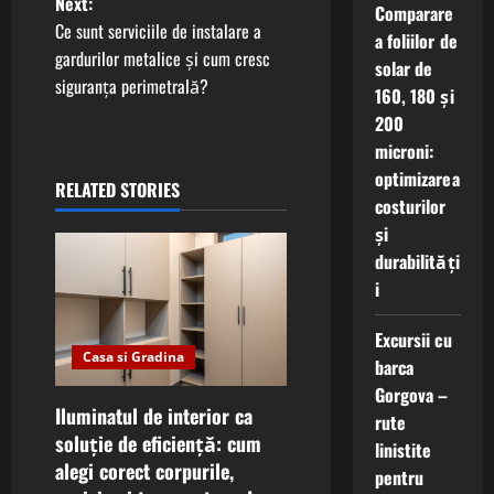
Next:
Comparare
t
Ce sunt serviciile de instalare a
a foliilor de
gardurilor metalice și cum cresc
solar de
n
siguranța perimetrală?
160, 180 și
a
200
microni:
v
optimizarea
RELATED STORIES
costurilor
i
și
g
durabilități
i
a
Excursii cu
t
Casa si Gradina
barca
Gorgova –
i
Iluminatul de interior ca
rute
soluție de eficiență: cum
o
linistite
alegi corect corpurile,
pentru