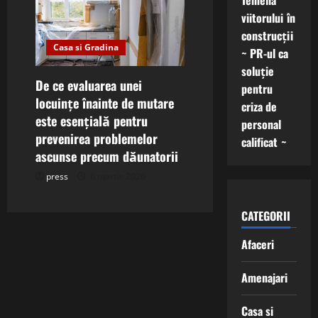
Temelia
viitorului în
construcții
Casa si Gradina
~ PR-ul ca
soluție
De ce evaluarea unei
pentru
locuințe înainte de mutare
criza de
este esențială pentru
personal
prevenirea problemelor
calificat ~
ascunse precum dăunatorii
press
6 martie 2026
CATEGORII
Afaceri
Amenajari
Casa si