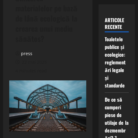
materialelor pe bază
de lână ecologică la
ARTICOLE
crearea unui mediu
RECENTE
sănătos?
Toaletele
publice și
press
ecologice:
reglement
22 mai 2025
ări legale
4 minutes read
și
standarde
De ce să
cumperi
piese de
utilaje de la
dezmembr