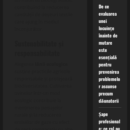
De ce
contribuind la reducerea
evaluarea
cantității de deșeuri textile
unei
care ajung în mediul
locuințe
înconjurător.
înainte de
Sustenabilitate și
mutare
este
responsabilitate
esențială
Alegerea
lânii ecologice
pentru
susține practicile agricole
prevenirea
responsabile și protejează
problemelo
biodiversitatea. Cultivarea
r ascunse
ovinelor într-un mod
precum
ecologic contribuie la
dăunatorii
menținerea peisajelor
Șape
rurale și la reducerea
profesional
emisiilor de gaze cu efect
e: ce rol au
de seră comparativ cu alte