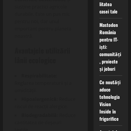
litatea
susține practici agricole
casei tale
durabile. Este un pas mic
pentru noi, dar unul
Mastodon
important pentru planeta
România
noastră.
pentru IT-
iști:
Avantajele utilizării
comunități
lânii ecologice
, proiecte
și joburi
Respirabilitate:
Ce noutăți
Reglarea temperaturii și a
aduce
umidității.
tehnologia
Hipoalergenică:
Reduce
Vision
riscul de reacții alergice.
Inside în
Biodegradabilă:
Reduce
frigorifice
cantitatea de deșeuri
textile.