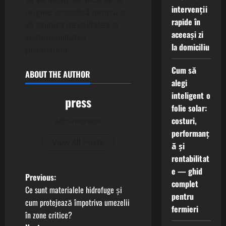
intervenții
origine ecologică pentru a
rapide în
vă asigura de calitatea și
aceeași zi
sustenabilitatea
la domiciliu
produsului.
Cum să
ABOUT THE AUTHOR
alegi
inteligent o
press
folie solar:
costuri,
Administrator
performanț
View All Posts
ă și
rentabilitat
e — ghid
P
Previous:
complet
Ce sunt materialele hidrofuge și
pentru
o
cum protejează împotriva umezelii
fermieri
în zone critice?
s