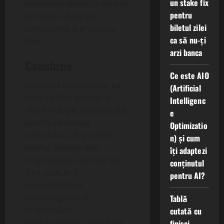
un stake fix
standarde stricte în ceea ce
pentru
privește cultivarea,
biletul zilei
prelucrarea și producția
ca să nu-ți
lânii.
arzi banca
Concluzie
Ce este AIO
Utilizarea materialelor pe
(Artificial
bază de lână ecologică
Intelligenc
oferă multiple beneficii atât
e
pentru sănătatea
Optimizatio
individului, cât și pentru
n) și cum
mediul înconjurător.
îți adaptezi
Proprietățile naturale ale
conținutul
lânii, cum ar fi
pentru AI?
respirabilitatea,
termoreglarea și
Tablă
proprietățile
cutată cu
antibacteriene, contribuie
finisaj