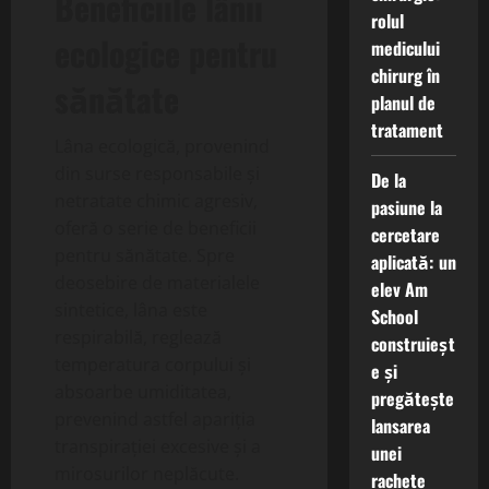
Beneficiile lânii
rolul
ecologice pentru
medicului
chirurg în
sănătate
planul de
tratament
Lâna ecologică, provenind
din surse responsabile și
De la
netratate chimic agresiv,
pasiune la
oferă o serie de beneficii
cercetare
pentru sănătate. Spre
aplicată: un
deosebire de materialele
elev Am
sintetice, lâna este
School
respirabilă, reglează
construieșt
temperatura corpului și
e și
absoarbe umiditatea,
pregătește
prevenind astfel apariția
lansarea
transpirației excesive și a
unei
mirosurilor neplăcute.
rachete