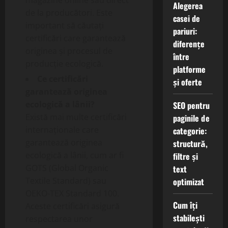
Alegerea
de la producători. Este
casei de
important să căutați
pariuri:
certificări care garantează
diferențe
originea și procesul de
între
producție ecologică.
platforme
Ce certificări
și oferte
garantează originea
ecologică a lânii?
SEO pentru
Există mai multe certificări
paginile de
internaționale care
categorie:
garantează originea
structură,
ecologică a lânii, cum ar fi
filtre și
GOTS (Global Organic
text
Textile Standard) sau
optimizat
OEKO-TEX Standard 100.
Cum îți
Aceste certificări asigură
stabilești
respectarea unor