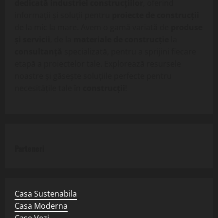
dedicată industriei construcțiilor
, oferind
informații și soluții pentru
proiecte de construcții
de la mic la mare. Avem o gamă variată de
produse
și servicii
, de la
materiale de construcție
la
consultanță
specializată, pentru a sprijini fiecare
etapă a proiectelor tale. Explorează resursele
noastre și găsește soluțiile perfecte pentru
necesitățile tale în
construcții
!
Parteneri
Casa Sustenabila
Casa Moderna
Case Vezi