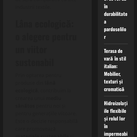
în
industrii textile.
durabilitate
Lâna ecologică:
a
pardoselilo
o alegere pentru
r
un viitor
Terasa de
vară în stil
sustenabil
italian:
Mobilier,
Prin optarea pentru
texturi și
produse din
lână
cromatică
ecologică
, contribuim la
crearea unui
mediu
Hidroizolați
sănătos
pentru noi și
ile flexibile
pentru generațiile viitoare.
și rolul lor
Este o decizie responsabilă
în
care promovează
impermeabi
materiale sustenabile
și