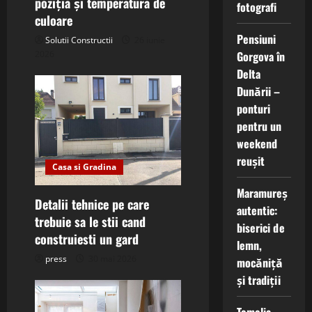
n
poziția și temperatura de
fotografi
culoare
Pensiuni
Solutii Constructii
26 iunie
Gorgova în
2026
Delta
Dunării –
ponturi
pentru un
weekend
reușit
Casa si Gradina
Maramureș
Detalii tehnice pe care
autentic:
trebuie sa le stii cand
biserici de
construiesti un gard
lemn,
press
30 mai 2026
mocăniță
și tradiții