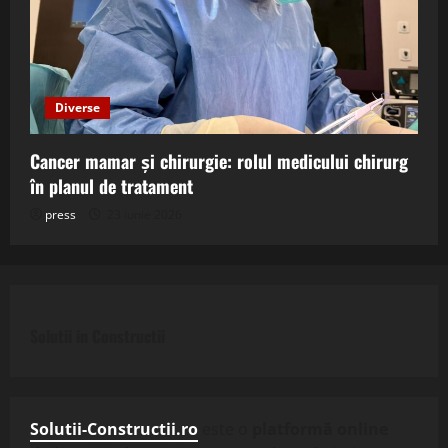
Diverse
Cancer mamar și chirurgie: rolul medicului chirurg
în planul de tratament
press
23 iunie 2026
Solutii in Constructii
Solutii-Constructii.ro
este o
platformă online