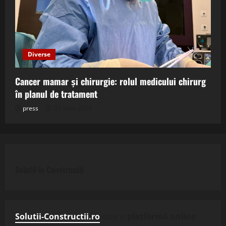
Diverse
Cancer mamar și chirurgie: rolul medicului chirurg
în planul de tratament
press
23 iunie 2026
Solutii in Constructii
Solutii-Constructii.ro
este o
platformă online