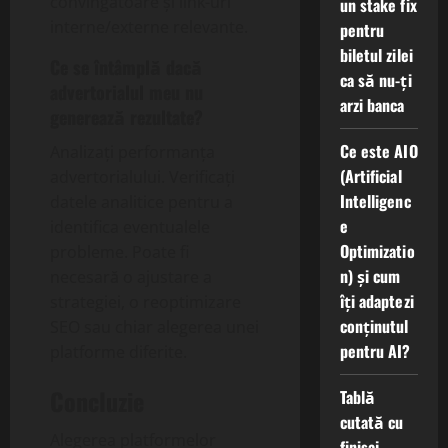
convingătoare și link-uri
un stake fix
interne/externe relevante.
pentru
biletul zilei
Ce se întâmplă dacă
ca să nu-ți
advertorialul meu nu
arzi banca
generează rezultate?
Ce este AIO
Analizați performanța
(Artificial
advertorialului. Verificați
Intelligenc
datele analitice pentru a
e
identifica eventualele
Optimizatio
probleme. Poate fi
n) și cum
necesară o ajustare a
îți adaptezi
strategiei, o reoptimizare
conținutul
SEO sau chiar alegerea unei
pentru AI?
platforme diferite.
Concluzie
Tablă
cutată cu
Alegerea platformelor
finisaj