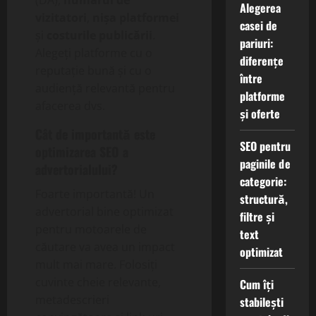
(DA),
numărul de
Alegerea
vizitatori
,
nișa platformei
casei de
și
costurile publicării
.
pariuri:
Alegeți platforme cu o
diferențe
reputație bună și cu o
între
audiență relevantă pentru
platforme
afacerea dvs.
și oferte
Cât de importantă este
SEO pentru
optimizarea SEO a
paginile de
advertorialului?
categorie:
Foarte importantă! Un
structură,
advertorial bine optimizat
filtre și
pentru motoarele de
text
căutare va avea un impact
optimizat
mult mai mare. Folosiți
cuvinte cheie relevante,
Cum îți
metadescrieri
stabilești