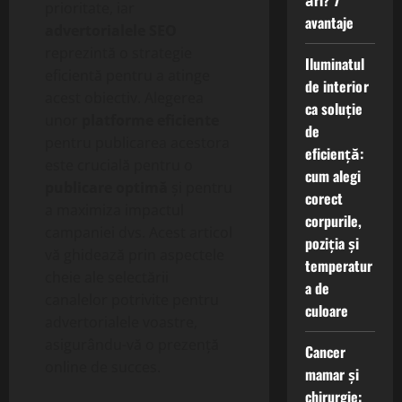
ări? 7
prioritate, iar
avantaje
advertorialele SEO
reprezintă o strategie
Iluminatul
eficientă pentru a atinge
de interior
acest obiectiv. Alegerea
ca soluție
unor
platforme eficiente
de
pentru publicarea acestora
eficiență:
este crucială pentru o
cum alegi
publicare optimă
și pentru
corect
a maximiza impactul
corpurile,
campaniei dvs. Acest articol
poziția și
vă ghidează prin aspectele
temperatur
cheie ale selectării
a de
canalelor potrivite pentru
culoare
advertorialele voastre,
asigurându-vă o prezență
Cancer
online de succes.
mamar și
chirurgie: