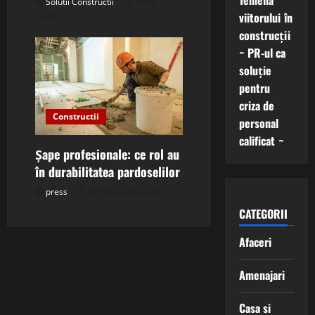
Temelia
Solutii Constructii
6 mai
viitorului în
2026
construcții
~ PR-ul ca
soluție
pentru
criza de
Constructii
personal
calificat ~
Șape profesionale: ce rol au
în durabilitatea pardoselilor
press
26 februarie 2026
CATEGORII
Afaceri
Amenajari
Casa si