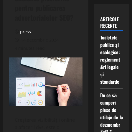
pentru publicarea
advertorialelor SEO?
ARTICOLE
RECENTE
press
Toaletele
14 decembrie 2024
publice și
4 minutes read
ecologice:
reglement
ări legale
și
standarde
De ce să
cumperi
piese de
utilaje de la
Creșterea vizibilității online
dezmembr
a afacerii dvs. este o