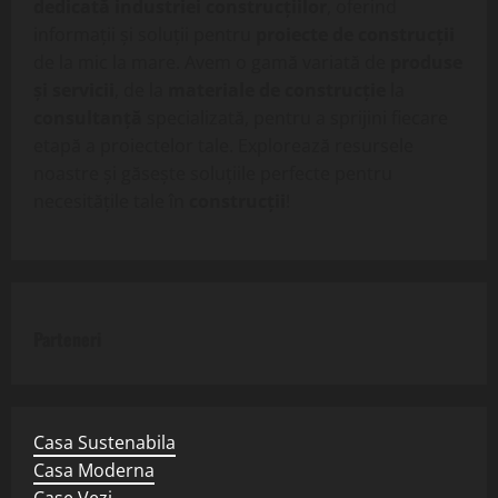
dedicată industriei construcțiilor
, oferind
informații și soluții pentru
proiecte de construcții
de la mic la mare. Avem o gamă variată de
produse
și servicii
, de la
materiale de construcție
la
consultanță
specializată, pentru a sprijini fiecare
etapă a proiectelor tale. Explorează resursele
noastre și găsește soluțiile perfecte pentru
necesitățile tale în
construcții
!
Parteneri
Casa Sustenabila
Casa Moderna
Case Vezi