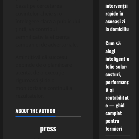
intervenții
bazat pe cercetarea
rapide în
cuvintelor cheie și o
aceeași zi
înțelegere clară a publicului
la domiciliu
țintă, va contribui
semnificativ la eficiența
Cum să
campaniei de advertoriale.
alegi
Amintiți-vă că succesul
inteligent o
depinde de o planificare
folie solar:
atentă, de o execuție
costuri,
riguroasă și de o
performanț
monitorizare continuă a
ă și
rezultatelor.
rentabilitat
e — ghid
ABOUT THE AUTHOR
complet
pentru
press
fermieri