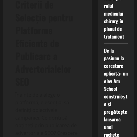
Criterii de
rolul
medicului
Selecție pentru
chirurg în
Platforme
planul de
tratament
Eficiente de
De la
Publicare a
pasiune la
Advertorialelor
cercetare
aplicată: un
SEO
elev Am
School
Înainte de a alege o
construieșt
platformă, e esențial să
e și
definiți obiectivele
pregătește
campaniei. Ce doriți să
lansarea
obțineți prin publicarea de
unei
advertoriale SEO? Crescere
rachete