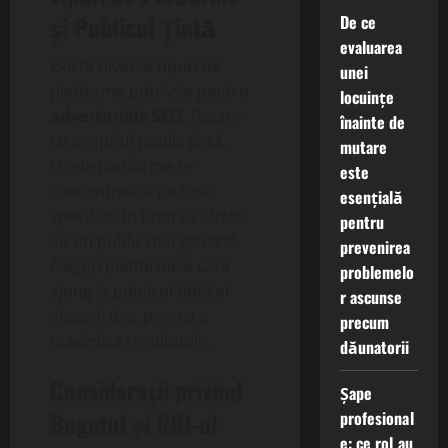
și Publicul Țintă
De ce
evaluarea
Există diverse tipuri de
unei
platforme potrivite pentru
locuințe
advertoriale SEO
, fiecare
înainte de
cu propriul public țintă.
mutare
Unele platforme se
este
concentrează pe nișe
esențială
specifice, în timp ce altele
pentru
au un public mai general.
prevenirea
Alegeți platformele care
problemelo
ajung la publicul țintă al
r ascunse
afacerii dvs. pentru a
precum
maximiza rezultatele.
dăunatorii
Considerații privind
Șape
Bugetul și ROI-ul
profesional
e: ce rol au