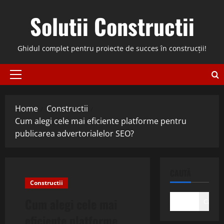
Skip
Solutii Constructii
to
content
Ghidul complet pentru proiecte de succes în construcții!
Primary
Menu
Home
Constructii
Cum alegi cele mai eficiente platforme pentru
publicarea advertorialelor SEO?
CAUTĂ
Constructii
Cum alegi cele mai
Caută
eficiente platforme