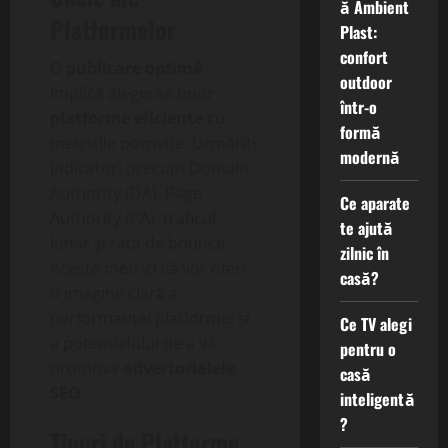
ă Ambient
Platformelor
Plast:
confort
O
publicare optimă
outdoor
implică alegerea unor
într-o
platforme eficiente
cu
formă
metricile potrivite. Urmăriți
modernă
indicatori precum Domain
Authority (DA), Page
Ce aparate
Authority (PA), traficul
te ajută
lunar și rata de bounce.
zilnic în
Aceste metrici vă vor oferi
casă?
o imagine clară a
performanței platformei și
Ce TV alegi
a potențialului de a vă
pentru o
promova
advertorialele
casă
SEO
.
inteligentă
?
Tipuri de Platforme