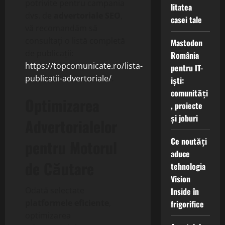
potrivite pentru campania
litatea
dvs. de
advertoriale SEO
,
casei tale
vă recomandăm să
consultați o listă completă
Mastodon
de publicații:
România
https://topcomunicate.ro/lista-
pentru IT-
publicatii-advertoriale/
.
iști:
comunități
Optimizarea
, proiecte
și joburi
Advertorialelor
Ce noutăți
pentru Motorul
aduce
de Căutare
tehnologia
Vision
Odată selectate
Inside în
platformele eficiente
,
frigorifice
optimizarea