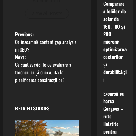
Administrator
Comparare
a foliilor de
View All Posts
solar de
160, 180 și
P
200
Previous:
microni:
Ce înseamnă content gap analysis
o
optimizarea
în SEO?
costurilor
Next:
s
și
Ce sunt serviciile de evaluare a
t
durabilități
terenurilor și cum ajută la
i
planificarea construcțiilor?
n
Excursii cu
a
barca
RELATED STORIES
Gorgova –
v
rute
i
linistite
pentru