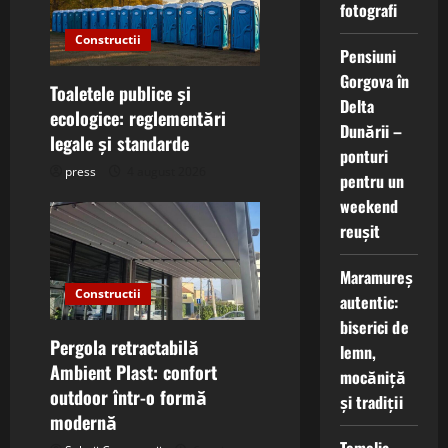
g
fotografi
a
Constructii
Pensiuni
Gorgova în
t
Toaletele publice și
Delta
ecologice: reglementări
i
Dunării –
legale și standarde
ponturi
o
press
4 august 2026
pentru un
weekend
n
reușit
Maramureș
Constructii
autentic:
biserici de
Pergola retractabilă
lemn,
Ambient Plast: confort
mocăniță
outdoor într-o formă
și tradiții
modernă