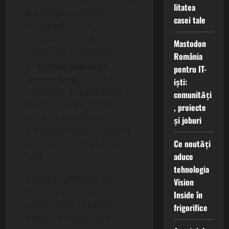
100% reciclabil, contribuind
litatea
la protejarea mediului
casei tale
înconjurător și la
promovarea unor
Mastodon
construcții sustenabile.
România
Costuri reduse pe
pentru IT-
termen lung:
Datorită
iști:
rezistenței și durabilității
comunități
lor, profilele de aluminiu
, proiecte
anodizat necesită o
și joburi
întreținere minimă, ceea ce
Ce noutăți
reduce costurile pe termen
aduce
lung.
tehnologia
Utilizarea profilelor de
Vision
aluminiu anodizat în
Inside în
construcțiile de fațade
frigorifice
moderne reprezintă o