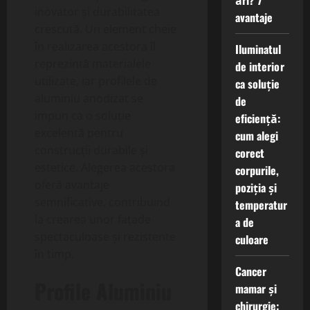
ări? 7
inovator și durabilitatea
avantaje
crescută. Un element cheie
în realizarea acestora îl
Iluminatul
reprezintă materialele
de interior
utilizate, iar profilele de
ca soluție
aluminiu anodizat se
de
impun ca o soluție
eficiență:
excelentă pentru
cum alegi
construcții durabile și
corect
estetice. Alegerea acestora
corpurile,
oferă avantaje
poziția și
semnificative, contribuind
temperatur
la crearea unor fațade
a de
spectaculoase și rezistente
culoare
în timp.
Cancer
Profile Aluminiu
mamar și
chirurgie: