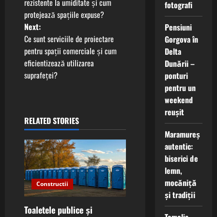
o
rezistente la umiditate și cum
fotografi
protejează spațiile expuse?
s
Next:
Pensiuni
t
Ce sunt serviciile de proiectare
Gorgova în
pentru spații comerciale și cum
Delta
n
eficientizează utilizarea
Dunării –
suprafeței?
ponturi
a
pentru un
v
weekend
reușit
i
RELATED STORIES
Maramureș
g
autentic:
biserici de
a
lemn,
t
mocăniță
Constructii
și tradiții
i
Toaletele publice și