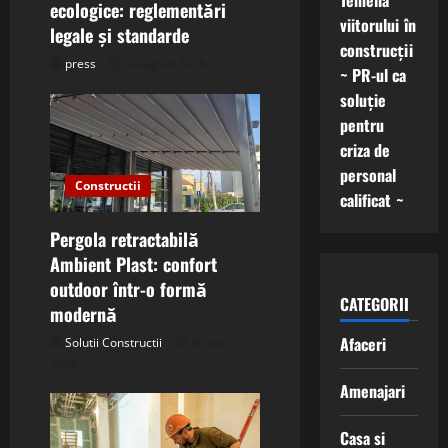
Temelia
o
ecologice: reglementări
viitorului în
legale și standarde
construcții
n
press
4 august 2026
~ PR-ul ca
soluție
pentru
criza de
personal
Constructii
calificat ~
Pergola retractabilă
Ambient Plast: confort
outdoor într-o formă
CATEGORII
modernă
Afaceri
Solutii Constructii
6 mai
2026
Amenajari
Casa si