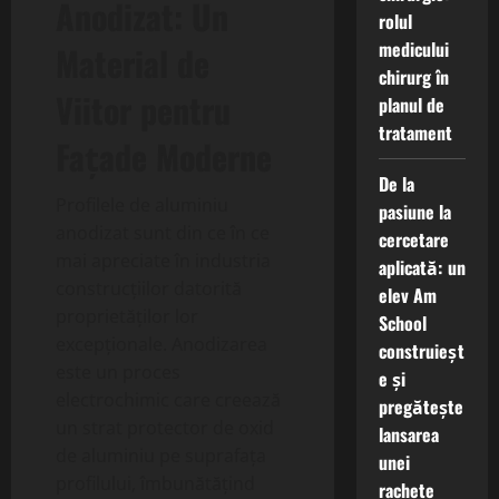
Anodizat: Un
rolul
medicului
Material de
chirurg în
Viitor pentru
planul de
tratament
Fațade Moderne
De la
Profilele de aluminiu
pasiune la
anodizat sunt din ce în ce
cercetare
mai apreciate în industria
aplicată: un
construcțiilor datorită
elev Am
proprietăților lor
School
excepționale. Anodizarea
construieșt
este un proces
e și
electrochimic care creează
pregătește
un strat protector de oxid
lansarea
de aluminiu pe suprafața
unei
profilului, îmbunătățind
rachete