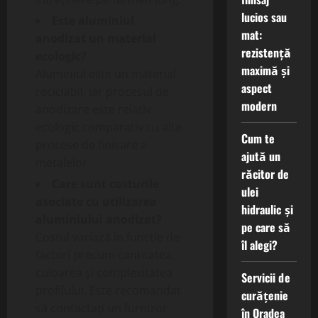
lucios sau
Este aluminiul
mat:
anodizat un material
rezistență
ecologic?
maximă și
Aluminiul este un material
aspect
reciclabil, iar procesul de
modern
anodizare este relativ
ecologic comparativ cu alte
Cum te
procese de finisare a
ajută un
metalelor.
răcitor de
Care sunt costurile
ulei
asociate cu utilizarea
hidraulic și
aluminiului anodizat?
pe care să
Costul variază în funcție de
îl alegi?
factori precum cantitatea,
culoarea și complexitatea
Servicii de
profilului. Este recomandat
curățenie
să contactați un furnizor
în Oradea