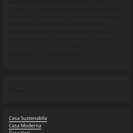
dedicată industriei construcțiilor
, oferind
informații și soluții pentru
proiecte de construcții
de la mic la mare. Avem o gamă variată de
produse
și servicii
, de la
materiale de construcție
la
consultanță
specializată, pentru a sprijini fiecare
etapă a proiectelor tale. Explorează resursele
noastre și găsește soluțiile perfecte pentru
necesitățile tale în
construcții
!
Parteneri
Casa Sustenabila
Casa Moderna
Case Vezi