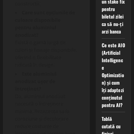
un stake fix
construcții.
pentru
Care sunt opțiunile de
biletul zilei
culoare disponibile
ca să nu-ți
pentru aluminiul
arzi banca
anodizat?
Există o gamă largă de
Ce este AIO
culori și finisaje disponibile,
(Artificial
oferind o flexibilitate
Intelligenc
ridicată în design.
e
Este aluminiul
Optimizatio
anodizat ușor de
n) și cum
întreținut?
îți adaptezi
Da, aluminiul anodizat
conținutul
necesită o întreținere
pentru AI?
minimă. Rezistența sa la
Tablă
coroziune și decolorare
cutată cu
reduce costurile de
finisaj
întreținere pe termen lung.