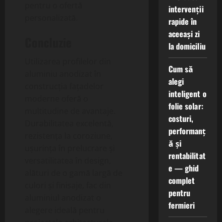
pentru o ofertă
intervenții
personalizată.
rapide în
aceeași zi
Concluzie
la domiciliu
Utilizarea profilelor din
Cum să
aluminiu anodizat în
alegi
construcția fațadelor
inteligent o
moderne oferă o
folie solar:
multitudine de avantaje.
costuri,
Durabilitatea excelentă,
performanț
rezistența la coroziune,
ă și
ușurința în prelucrare și
rentabilitat
versatilitatea în design,
e — ghid
alături de o gamă largă de
complet
culori și finisaje, fac din
pentru
aluminiul anodizat o
fermieri
alegere ideală pentru