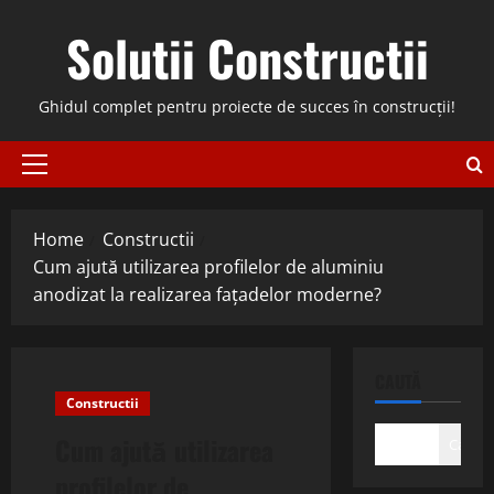
Skip
Solutii Constructii
to
content
Ghidul complet pentru proiecte de succes în construcții!
Primary
Menu
Home
Constructii
Cum ajută utilizarea profilelor de aluminiu
anodizat la realizarea fațadelor moderne?
CAUTĂ
Constructii
Cum ajută utilizarea
Caută
profilelor de