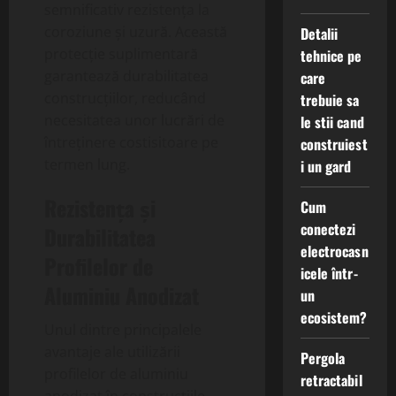
semnificativ rezistența la
coroziune și uzură. Această
Detalii
protecție suplimentară
tehnice pe
garantează durabilitatea
care
construcțiilor, reducând
trebuie sa
necesitatea unor lucrări de
le stii cand
întreținere costisitoare pe
construiest
termen lung.
i un gard
Rezistența și
Cum
conectezi
Durabilitatea
electrocasn
Profilelor de
icele într-
Aluminiu Anodizat
un
ecosistem?
Unul dintre principalele
avantaje ale utilizării
Pergola
profilelor de aluminiu
retractabil