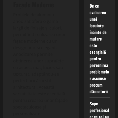
Fațade Moderne
De ce
evaluarea
Profilele de aluminiu
unei
anodizat oferă o gamă
locuințe
largă de finisaje și culori,
înainte de
permitând realizarea unor
mutare
fațade moderne cu un
este
design unic și elegant.
esențială
Anodizarea permite
pentru
obținerea unor suprafețe
prevenirea
cu aspect mat, lucios sau
problemelo
texturat, adaptându-se
r ascunse
perfect oricărui stil
precum
arhitectural. Această
dăunatorii
versatilitate este esențială
pentru crearea unor fațade
Șape
spectaculoase și
profesional
personalizate.
e: ce rol au