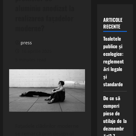
aluminiu anodizat la
realizarea fațadelor
ARTICOLE
moderne?
RECENTE
Toaletele
press
publice și
16 aprilie 2025
ecologice:
5 minutes read
reglement
ări legale
și
standarde
De ce să
cumperi
piese de
utilaje de la
Fațadele clădirilor moderne
dezmembr
se remarcă prin design-ul