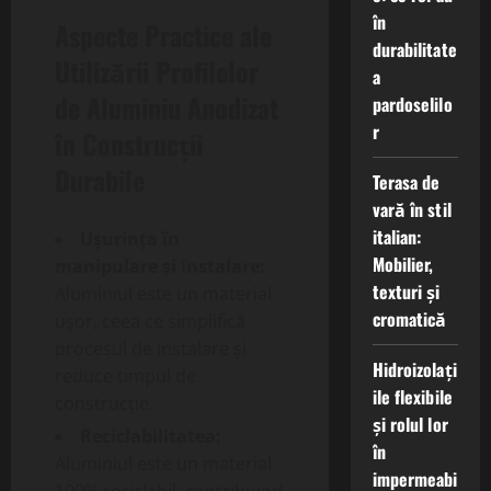
în
Aspecte Practice ale
durabilitate
Utilizării Profilelor
a
de Aluminiu Anodizat
pardoselilo
r
în Construcții
Durabile
Terasa de
vară în stil
italian:
Ușurința în
Mobilier,
manipulare și instalare:
texturi și
Aluminiul este un material
cromatică
ușor, ceea ce simplifică
procesul de instalare și
Hidroizolați
reduce timpul de
ile flexibile
construcție.
și rolul lor
Reciclabilitatea:
în
Aluminiul este un material
impermeabi