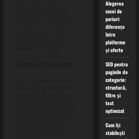
În concluzie, utilizarea
Alegerea
aluminiului anodizat în
casei de
construcții contribuie la
pariuri:
crearea unor fațade
diferențe
durabile, estetice și
între
eficiente din punct de
platforme
vedere al costurilor.
și oferte
Întrebări frecvente
SEO pentru
paginile de
categorie:
Cât de durabil este
structură,
aluminiul anodizat?
filtre și
Aluminiul anodizat este
text
extrem de durabil, oferind
optimizat
o rezistență superioară la
coroziune și abraziune,
Cum îți
comparativ cu alte
stabilești
materiale utilizate în