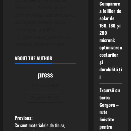
proiectele arhitecturale
Comparare
moderne. Beneficiile pe
a foliilor de
termen lung, atât din punct
solar de
de vedere estetic cât și
160, 180 și
economic, justifică
200
utilizarea acestui material
microni:
inovator și performant.
optimizarea
costurilor
ABOUT THE AUTHOR
și
durabilități
press
i
Administrator
Excursii cu
barca
View All Posts
Gorgova –
rute
P
Previous:
linistite
Ce sunt materialele de finisaj
pentru