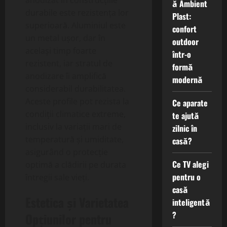
anodizat în construcțiile
ă Ambient
durabile este rezistența lor
Plast:
superioară. Aluminiul este
confort
un metal ușor, dar în
outdoor
același timp foarte
într-o
rezistent, iar stratul de
formă
anodizare îi amplifică
modernă
considerabil durabilitatea.
Aceste profile pot rezista la
Ce aparate
condiții climatice extreme,
te ajută
inclusiv la variații mari de
zilnic în
temperatură și umiditate,
casă?
asigurând o protecție
Ce TV alegi
optimă a clădirii pe durata
pentru o
întregii sale vieți.
casă
Estetica și Varietatea
inteligentă
?
Opțiunilor pentru