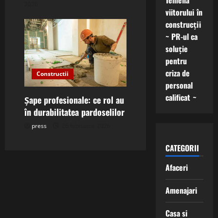
Temelia
2026
viitorului în
construcții
~ PR-ul ca
soluție
pentru
criza de
Constructii
personal
calificat ~
Șape profesionale: ce rol au
în durabilitatea pardoselilor
press
26 februarie 2026
CATEGORII
Afaceri
Amenajari
Casa si