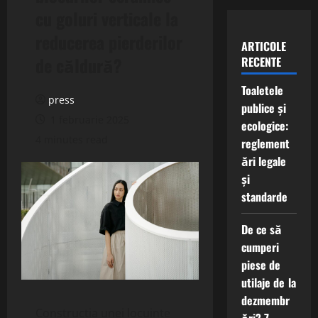
cu goluri verticale la
reducerea pierderilor
ARTICOLE
de căldură?
RECENTE
Toaletele
press
publice și
1 februarie 2025
ecologice:
4 minutes read
reglement
ări legale
și
standarde
De ce să
cumperi
piese de
utilaje de la
dezmembr
Construcția unei locuințe