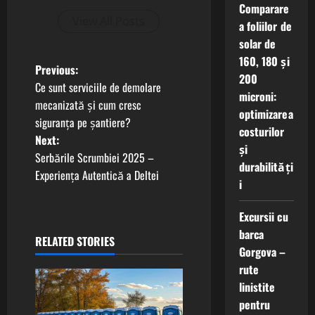
Comparare
View All Posts
a foliilor de
solar de
160, 180 și
P
Previous:
200
Ce sunt serviciile de demolare
microni:
o
mecanizată și cum cresc
optimizarea
siguranța pe șantiere?
s
costurilor
Next:
și
t
Serbările Scrumbiei 2025 –
durabilități
Experiența Autentică a Deltei
i
n
a
Excursii cu
barca
RELATED STORIES
v
Gorgova –
rute
i
linistite
g
pentru