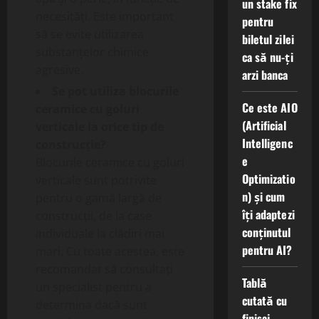
un stake fix
necesități. Este important
pentru
să se evite utilizarea
biletul zilei
substanțelor chimice
ca să nu-ți
agresive.
arzi banca
Se pot utiliza blocurile
Ce este AIO
ceramice cu goluri
(Artificial
verticale la orice tip de
Intelligenc
construcție?
e
Blocurile ceramice cu goluri
Optimizatio
verticale sunt potrivite
n) și cum
pentru o gamă largă de
îți adaptezi
construcții, de la case
conținutul
individuale la clădiri mai
pentru AI?
mari. Cu toate acestea, este
recomandat să consultați
Tablă
un specialist pentru a
cutată cu
determina dacă sunt
finisaj