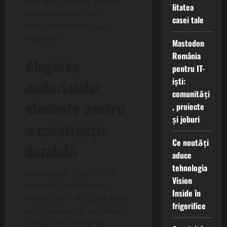
energetice. Acest aspect
litatea
este esențial pentru
casei tale
eficiența energetică a
clădirilor.
Mastodon
România
Alegerea
pentru IT-
iști:
materialelor
comunități
eficiente pentru
, proiecte
și joburi
o construcție
Ce noutăți
durabilă
aduce
tehnologia
Construcția durabilă se
Vision
bazează pe utilizarea
Inside în
materialelor eficiente și pe
frigorifice
adoptarea unor tehnologii
inovatoare. Blocurile