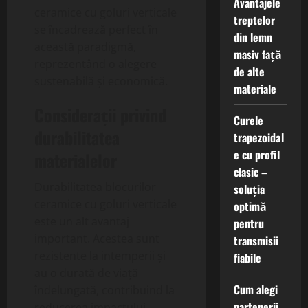
Avantajele
ceramice cu goluri verticale
treptelor
se încadrează perfect în
din lemn
această paradigmă,
masiv față
reprezentând o alegere
de alte
sustenabilă și economică.
materiale
Considerații privind
Curele
durabilitatea
trapezoidal
e cu profil
materialelor
clasic –
Durabilitatea blocurilor
soluția
ceramice cu goluri verticale
optimă
este un alt avantaj
pentru
important. Acestea sunt
transmisii
rezistente la intemperii și
fiabile
au o durată de viață
Cum alegi
îndelungată, contribuind la
partenerii
reducerea impactului