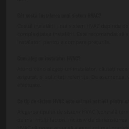
Cât costă instalarea unui sistem HVAC?
Costul instalării unui sistem HVAC depinde de 
complexitatea instalării. Este recomandat să so
instalatori pentru a compara prețurile.
Cum aleg un instalator HVAC?
Atunci când alegeți un instalator, căutați recenz
asigurat, și solicitați referințe. De asemenea, 
efectuate.
Ce tip de sistem HVAC este cel mai potrivit pentru 
Alegerea tipului de sistem HVAC (centrală ter
de mai mulți factori, inclusiv de dimensiunea 
HVAC vă poate ajuta să alegeți cel mai potriv