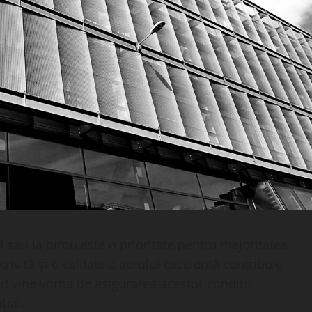
 sau la birou este o prioritate pentru majoritatea
ivită și o calitate a aerului excelentă contribuie
d vine vorba de asigurarea acestor condiții,
țial.