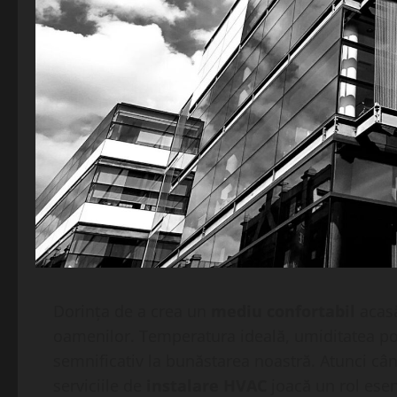
Dorința de a crea un
mediu confortabil
acasă
oamenilor. Temperatura ideală, umiditatea potr
semnificativ la bunăstarea noastră. Atunci cân
serviciile de
instalare HVAC
joacă un rol esen