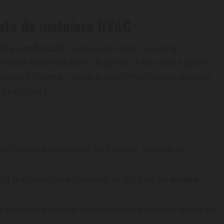
zate de instalare HVAC
diu confortabil
. Sistemele HVAC (Heating,
ecesită expertiză tehnică pentru a funcționa optim.
talări eficiente, sigure și conforme cu standardele,
sa de viață.
 optimizează consumul de energie, reducând
ză la capacitatea maximă, asigurând un
mediu
 riscurile asociate cu defecțiunile sau scurgerile de