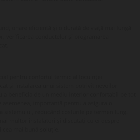
uncționare eficientă și o durată de viață mai lungă
lor, verificarea conductelor și programarea
cat.
ial pentru confortul termic al locuinței
at și instalarea unui sistem potrivit nevoilor
ru a beneficia de un mediu interior confortabil pe tot
 de asemenea, importantă pentru a asigura o
 a sistemului, reducând costurile pe termen lung.
mai multor instalatori și discutați cu ei despre
i cea mai bună soluție.