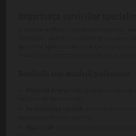
Importanța serviciilor speciali
O
instalare HVAC
corectă este cheia unui
me
Ventilation, and Air Conditioning) complexe n
Serviciile specializate
oferă garanția unei ins
maximizând performanța sistemului și durata 
Beneficiile unei instalații profesionale
Eficiență energetică:
O instalare corectă
costurile pe termen lung.
Performanță optimă:
Sistemul funcționea
confortabil
în orice anotimp.
Siguranță:
O instalare profesională previne
gaze.