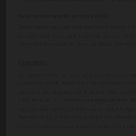
Ce întreținere necesită un sistem HVAC?
Întreținerea regulată este esențială pentru o f
a sistemului. Aceasta include curățarea filtre
inspecțiilor anuale de către un tehnician califi
Concluzie
Un sistem HVAC funcțional și eficient este cruc
dumneavoastră. Alegerea unui instalator calific
specifice ale locuinței sunt factori cheie pent
parcursul anului. Întreținerea regulată este,
funcționare optimă și o durată de viață lungă
Înainte de a lua o decizie, comparați ofertele 
nevoile dumneavoastră specifice pentru a găs