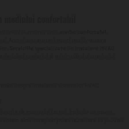
a mediului confortabil
nificativ la crearea unui
mediu confortabil
,
rul. Acest lucru are un impact pozitiv asupra
ilor.
Serviciile specializate
de
instalare HVAC
maximizând confortul și minimizând disconfortul.
trebări despre instalarea sistemelor HVAC:
?
funcție de mai mulți factori, inclusiv de marca,
n sistem bine întreținut poate dura între 15 și 20 de