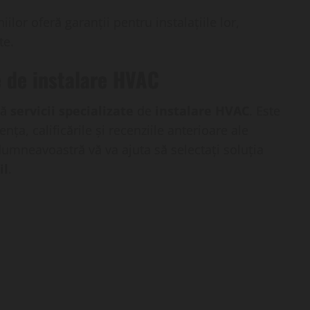
lor oferă garanții pentru instalațiile lor,
te.
e de instalare HVAC
ră
servicii specializate
de
instalare HVAC
. Este
nța, calificările și recenziile anterioare ale
dumneavoastră vă va ajuta să selectați soluția
il
.