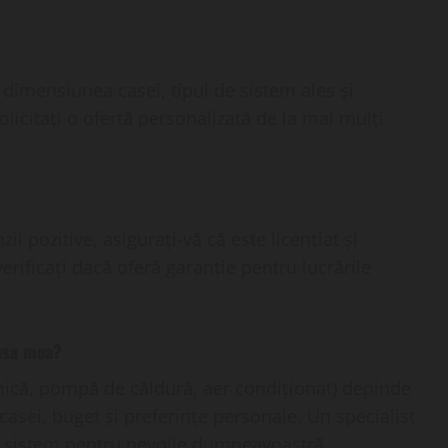
dimensiunea casei, tipul de sistem ales și
licitați o ofertă personalizată de la mai mulți
ii pozitive, asigurați-vă că este licențiat și
verificați dacă oferă garanție pentru lucrările
casa mea?
mică, pompă de căldură, aer condiționat) depinde
casei, buget și preferințe personale. Un specialist
it sistem pentru nevoile dumneavoastră.