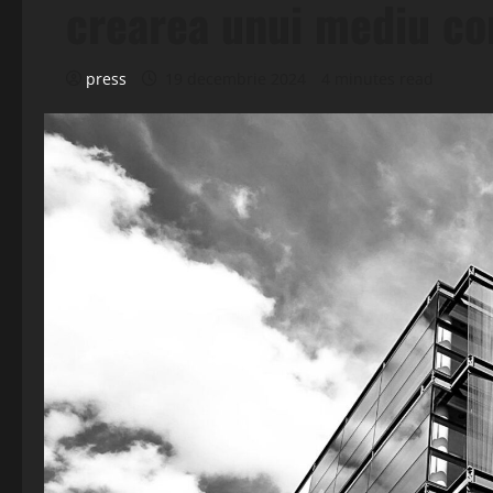
crearea unui mediu co
press
19 decembrie 2024
4 minutes read