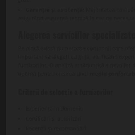
Garanție și asistență:
Majoritatea companii
asigurând asistență tehnică în caz de necesita
Alegerea serviciilor specializat
Pe piață există numeroase companii care ofe
important să alegeți cu grijă, verificând experie
furnizorilor. O analiză amănunțită a nevoilor 
optimă pentru crearea unui
mediu confortab
Criterii de selecție a furnizorilor
Experiența în domeniu
Certificări și autorizări
Recenzii și recomandări