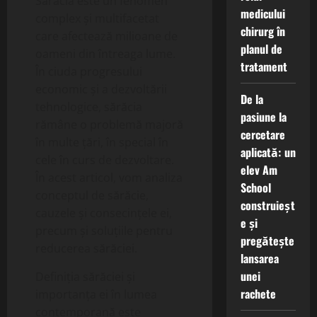
Sărăcia este un fenomen
medicului
complex și multifacetat
chirurg în
care afectează milioane de
planul de
oameni din întreaga lume.
tratament
În ciuda progresului
economic și a dezvoltării
De la
tehnologice, sărăcia
pasiune la
rămâne o problemă majoră
cercetare
în multe țări, în special în
aplicată: un
cele în curs de dezvoltare.
elev Am
În acest articol, vom analiza
School
conceptul de sărăcie,
construieșt
cauzele și consecințele ei,
e și
precum și soluțiile pentru
pregătește
reducerea sărăciei.
lansarea
unei
Definiția sărăciei și
rachete
importanța ei în lumea
contemporană este