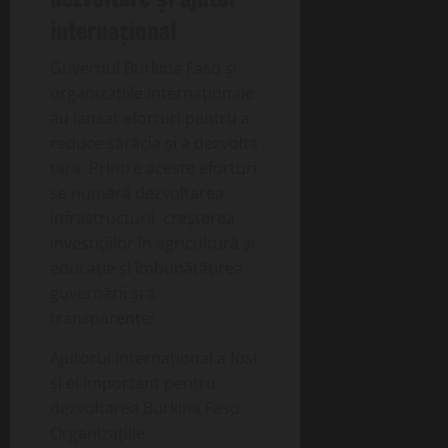
internațional
Guvernul Burkina Faso și
organizațiile internaționale
au lansat eforturi pentru a
reduce sărăcia și a dezvolta
țara. Printre aceste eforturi
se numără dezvoltarea
infrastructurii, creșterea
investițiilor în agricultură și
educație și îmbunătățirea
guvernării și a
transparenței.
Ajutorul internațional a fost
și el important pentru
dezvoltarea Burkina Faso.
Organizațiile