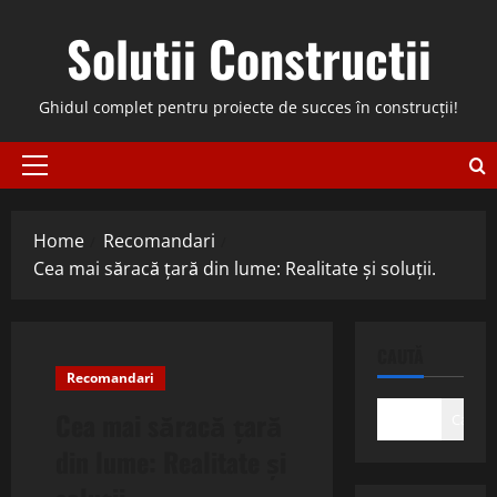
Skip
Solutii Constructii
to
content
Ghidul complet pentru proiecte de succes în construcții!
Primary
Menu
Home
Recomandari
Cea mai săracă țară din lume: Realitate și soluții.
CAUTĂ
Recomandari
Cea mai săracă țară
Caută
din lume: Realitate și