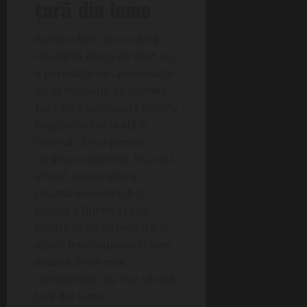
țară din lume
Burkina Faso este o țară
situată în Africa de Vest, cu
o populație de aproximativ
20 de milioane de oameni.
Țara este cunoscută pentru
bogăția sa culturală și
istorică, dar și pentru
sărăcia ei extremă. În acest
articol, vom explora
situația economică și
socială a Burkina Faso,
eforturile de dezvoltare și
ajutor internațional și vom
analiza de ce este
considerată cea mai săracă
țară din lume.