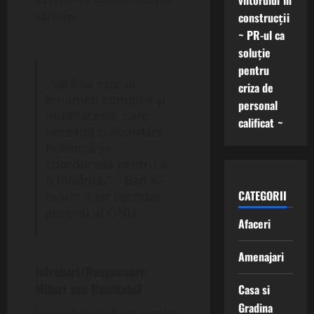
viitorului în
sărăciei.
construcții
~ PR-ul ca
soluție
pentru
„Sărăcia este un
criza de
fenomen complex și
personal
multifacetat, care
calificat ~
necesită o abordare
holistică și
coordonată pentru a
fi înfrântă.” – Ban Ki-
CATEGORII
moon, fost secretar
general al ONU
Afaceri
Amenajari
Intrebari/Raspunsuri:
Mituri sau Realitate?
Casa si
Gradina
În acest capitol, am analizat