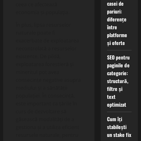
casei de
ceea ce afectează
pariuri:
economia și populația.
diferențe
În plus, lipsa resurselor
între
naturale poate fi
platforme
exacerbate de exploatarea
și oferte
necontrolată a resurselor
existente. De pildă,
SEO pentru
exploatarea forestieră și
paginile de
mineritul pot avea
categorie:
consecințe negative asupra
structură,
mediului și a sănătății
filtre și
populației. În consecință,
text
este important ca țările în
optimizat
curs de dezvoltare să
Cum îți
găsească modalități de a
stabilești
gestiona și a utiliza eficient
un stake fix
resursele naturale, pentru