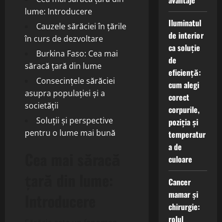
avantaje
lume: Introducere
Iluminatul
Cauzele sărăciei în țările
de interior
în curs de dezvoltare
ca soluție
Burkina Faso: Cea mai
de
săracă țară din lume
eficiență:
Consecințele sărăciei
cum alegi
asupra populației și a
corect
societății
corpurile,
Soluții și perspective
poziția și
pentru o lume mai bună
temperatur
a de
Cea mai săracă
culoare
țară din lume:
Cancer
mamar și
Introducere
chirurgie:
rolul