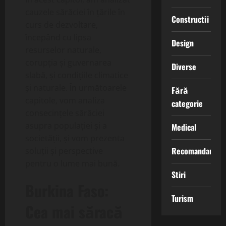
cauzele sărăciei în țările în
Constructii
curs de dezvoltare,
începând cu lipsa
Design
resurselor naturale,
corupția și guvernarea
Diverse
slabă, și condițiile climatice
și naturale. În următoarele
Fără
capitole, vom analiza
categorie
consecințele sărăciei
asupra populației și a
Medical
societății, și vom prezenta
Recomandari
soluții și perspective
pentru o lume mai bună.
Stiri
Burkina Faso:
Turism
Cea mai săracă