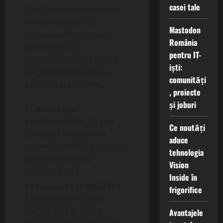
casei tale
țări. Sărăcia afectează nu
numai indivizii, ci și
Mastodon
societatea în ansamblu,
România
prin reducerea
pentru IT-
productivității, creșterea
iști:
inegalității și afectarea
comunități
sănătății și educației.
, proiecte
și joburi
Reducerea
productivității
: Sărăcia
Ce noutăți
afectează capacitatea
aduce
oamenilor de a fi productivi
tehnologia
și de a contribui la
Vision
economia țării.
Inside în
Crescerea inegalității
:
frigorifice
Sărăcia accentuează
inegalitatea și crește
Avantajele