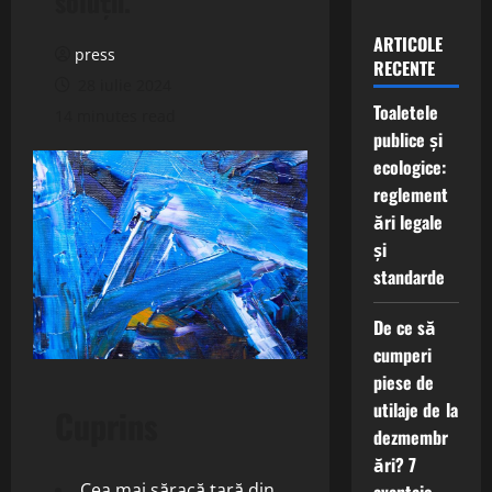
soluții.
ARTICOLE
press
RECENTE
28 iulie 2024
Toaletele
14 minutes read
publice și
ecologice:
reglement
ări legale
și
standarde
De ce să
cumperi
piese de
utilaje de la
Cuprins
dezmembr
ări? 7
Cea mai săracă țară din