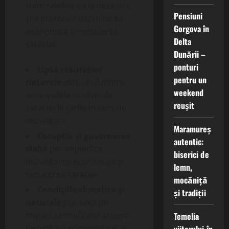
vulnerabilitatea la dezastre
Pensiuni
și a promova dezvoltarea
Gorgova în
economică și reducerea
Delta
sărăciei.
Dunării –
ponturi
Lipsa resurselor
pentru un
naturale
este unul dintre
weekend
principalele motive ale
reușit
sărăciei în țările în curs de
dezvoltare.
Maramureș
Corupția și guvernarea
autentic:
slabă
pot împiedica
biserici de
dezvoltarea economică și
lemn,
reducerea sărăciei.
mocăniță
Condițiile climatice și
și tradiții
naturale
pot avea un
impact semnificativ asupra
Temelia
dezvoltării economice și a