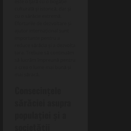
este o țară cu o bogăție
culturală și istorică, dar și
cu o sărăcie extremă.
Eforturile de dezvoltare și
ajutor internațional sunt
importante pentru a
reduce sărăcia și a dezvolta
țara. Trebuie să continuăm
să lucrăm împreună pentru
a crea o lume mai bună și
mai săracă.
Consecințele
sărăciei asupra
populației și a
societății