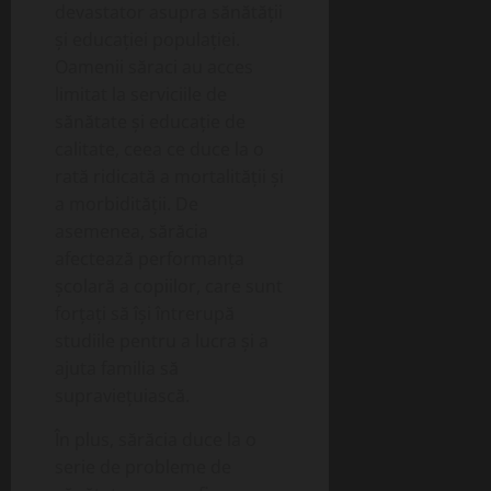
devastator asupra sănătății
și educației populației.
Oamenii săraci au acces
limitat la serviciile de
sănătate și educație de
calitate, ceea ce duce la o
rată ridicată a mortalității și
a morbidității. De
asemenea, sărăcia
afectează performanța
școlară a copiilor, care sunt
forțați să își întrerupă
studiile pentru a lucra și a
ajuta familia să
supraviețuiască.
În plus, sărăcia duce la o
serie de probleme de