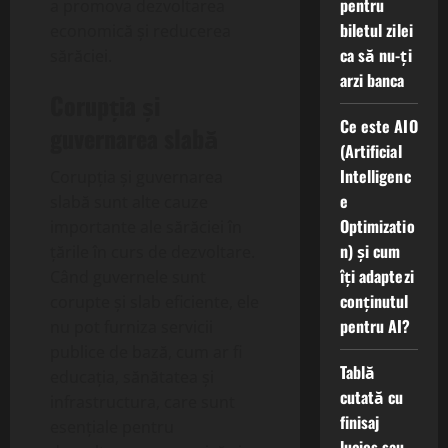
pentru
a promova dezvoltarea
biletul zilei
economică și reducerea
ca să nu-ți
sărăciei.
arzi banca
Corupția și
Ce este AIO
guvernarea slabă
(Artificial
Intelligenc
Corupția și guvernarea
e
slabă sunt alte cauze
Optimizatio
importante ale sărăciei în
n) și cum
țările în curs de dezvoltare.
îți adaptezi
Când guvernele sunt
conținutul
corupte și slab eficiente, ele
pentru AI?
nu pot furniza servicii
publice de bază, cum ar fi
Tablă
educația, sănătatea și
cutată cu
infrastructura, care sunt
finisaj
esențiale pentru
lucios sau