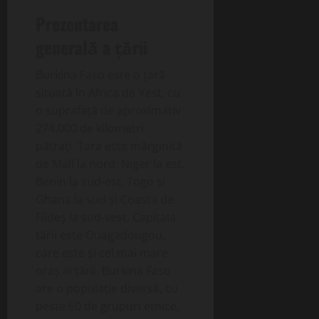
Prezentarea
generală a țării
Burkina Faso este o țară
situată în Africa de Vest, cu
o suprafață de aproximativ
274.000 de kilometri
pătrați. Țara este mărginită
de Mali la nord, Niger la est,
Benin la sud-est, Togo și
Ghana la sud și Coasta de
Fildeș la sud-vest. Capitala
țării este Ouagadougou,
care este și cel mai mare
oraș al țării. Burkina Faso
are o populație diversă, cu
peste 60 de grupuri etnice,