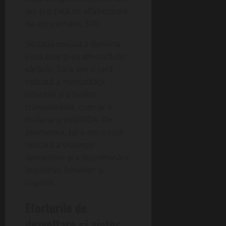
ani și o rată de alfabetizare
de aproximativ 30%.
Situația socială a Burkina
Faso este și ea afectată de
sărăcie. Țara are o rată
ridicată a mortalității
infantile și a bolilor
transmisibile, cum ar fi
malaria și HIV/SIDA. De
asemenea, țara are o rată
ridicată a violenței
domestice și a discriminării
împotriva femeilor și
copiilor.
Eforturile de
dezvoltare și ajutor