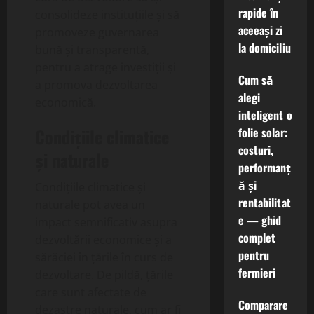
rapide în
consolideze instituțiile și să
aceeași zi
promoveze guvernarea
la domiciliu
bună și transparentă,
pentru a atrage investiții și
Cum să
a promova dezvoltarea
alegi
economică.
inteligent o
folie solar:
Condițiile climatice
costuri,
și naturale
performanț
ă și
Condițiile climatice și
rentabilitat
naturale pot avea un
e — ghid
impact semnificativ asupra
complet
dezvoltării economice și a
pentru
sărăciei în țările în curs de
fermieri
dezvoltare. De pildă, țările
care sunt afectate de
Comparare
dezastre naturale, cum ar fi