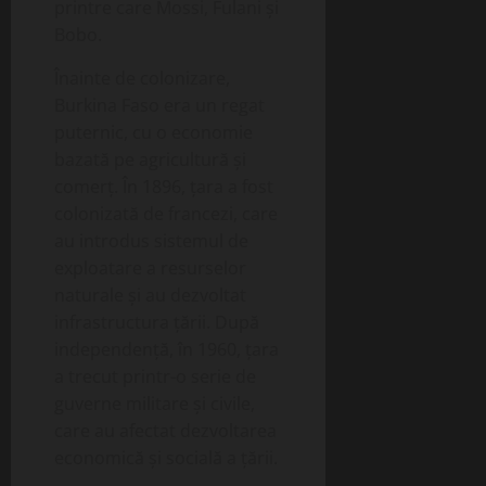
printre care Mossi, Fulani și
Bobo.
Înainte de colonizare,
Burkina Faso era un regat
puternic, cu o economie
bazată pe agricultură și
comerț. În 1896, țara a fost
colonizată de francezi, care
au introdus sistemul de
exploatare a resurselor
naturale și au dezvoltat
infrastructura țării. După
independență, în 1960, țara
a trecut printr-o serie de
guverne militare și civile,
care au afectat dezvoltarea
economică și socială a țării.