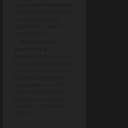
organizațiile internaționale
au lansat programe pentru
a crește investițiile în
agricultură și a sprijini
fermierii săraci.
Îmbunătățirea
guvernării și a
transparenței
: Guvernul și
organizațiile internaționale
au lansat eforturi pentru a
îmbunătăți guvernarea și
transparența, cum ar fi
crearea unui sistem de
gestionare a resurselor
naturale și a fondurilor
publice.