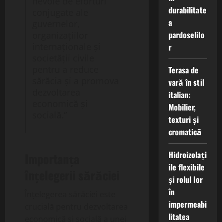
nevoie de eforturi
durabilitate
conjugate ale
a
guvernelor,
pardoselilo
organizațiilor
internaționale și
r
societății civile
pentru a reduce
Terasa de
sărăcia și a promova
vară în stil
dezvoltarea
italian:
economică și
Mobilier,
socială.”
texturi și
cromatică
Hidroizolați
Importanța
ile flexibile
înțelegerii sărăciei
și rolul lor
în
Înțelegerea sărăciei este
impermeabi
crucială pentru dezvoltarea
litatea
economică și socială a unei