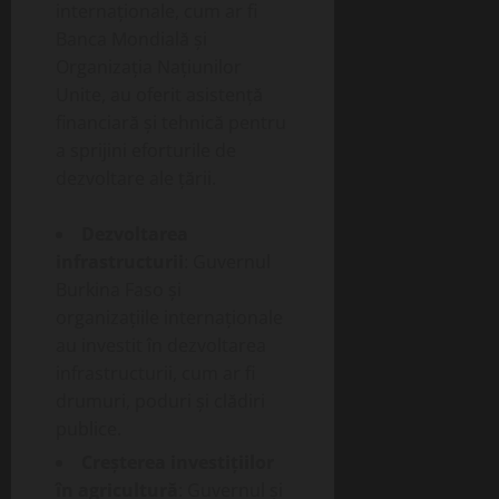
internaționale, cum ar fi
Banca Mondială și
Organizația Națiunilor
Unite, au oferit asistență
financiară și tehnică pentru
a sprijini eforturile de
dezvoltare ale țării.
Dezvoltarea
infrastructurii
: Guvernul
Burkina Faso și
organizațiile internaționale
au investit în dezvoltarea
infrastructurii, cum ar fi
drumuri, poduri și clădiri
publice.
Creșterea investițiilor
în agricultură
: Guvernul și