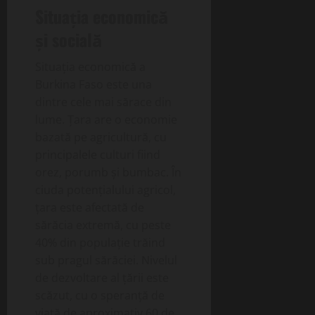
Situația economică
și socială
Situația economică a
Burkina Faso este una
dintre cele mai sărace din
lume. Țara are o economie
bazată pe agricultură, cu
principalele culturi fiind
orez, porumb și bumbac. În
ciuda potențialului agricol,
țara este afectată de
sărăcia extremă, cu peste
40% din populație trăind
sub pragul sărăciei. Nivelul
de dezvoltare al țării este
scăzut, cu o speranță de
viață de aproximativ 60 de