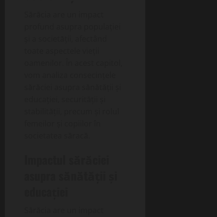
Sărăcia are un impact
profund asupra populației
și a societății, afectând
toate aspectele vieții
oamenilor. În acest capitol,
vom analiza consecințele
sărăciei asupra sănătății și
educației, securității și
stabilității, precum și rolul
femeilor și copiilor în
societatea săracă.
Impactul sărăciei
asupra sănătății și
educației
Sărăcia are un impact