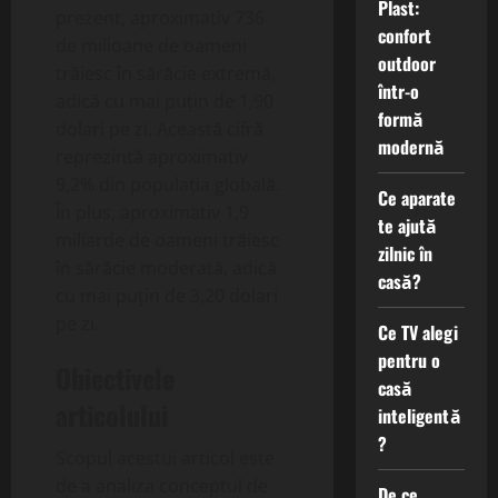
Plast:
prezent, aproximativ 736
confort
de milioane de oameni
outdoor
trăiesc în sărăcie extremă,
într-o
adică cu mai puțin de 1,90
formă
dolari pe zi. Această cifră
modernă
reprezintă aproximativ
9,2% din populația globală.
Ce aparate
În plus, aproximativ 1,9
te ajută
miliarde de oameni trăiesc
zilnic în
în sărăcie moderată, adică
casă?
cu mai puțin de 3,20 dolari
pe zi.
Ce TV alegi
pentru o
Obiectivele
casă
articolului
inteligentă
?
Scopul acestui articol este
de a analiza conceptul de
De ce