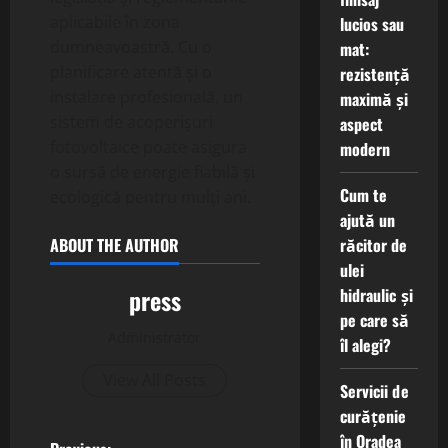
aplicabile în zona
lucios sau
dumneavoastră. Cu o
mat:
planificare atentă și o
rezistență
instalare profesională, un
maximă și
sistem de acoperișuri
aspect
fotovoltaice poate asigura
modern
o sursă de energie fiabilă și
Cum te
ecologică pentru mulți ani.
ajută un
răcitor de
ABOUT THE AUTHOR
ulei
press
hidraulic și
pe care să
Administrator
îl alegi?
View All Posts
Servicii de
curățenie
în Oradea