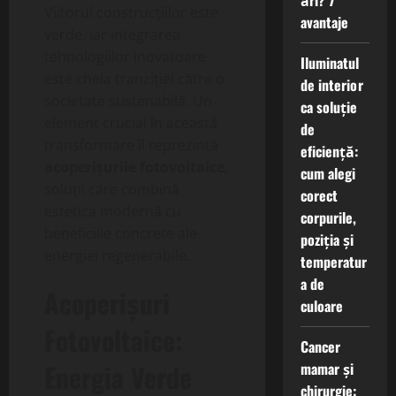
ări? 7
Viitorul construcțiilor este
avantaje
verde, iar integrarea
tehnologiilor inovatoare
Iluminatul
este cheia tranziției către o
de interior
societate sustenabilă. Un
ca soluție
element crucial în această
de
transformare îl reprezintă
eficiență:
acoperișurile fotovoltaice
,
cum alegi
soluții care combină
corect
estetica modernă cu
corpurile,
beneficiile concrete ale
poziția și
energiei regenerabile.
temperatur
a de
Acoperișuri
culoare
Fotovoltaice:
Cancer
Energia Verde
mamar și
chirurgie: