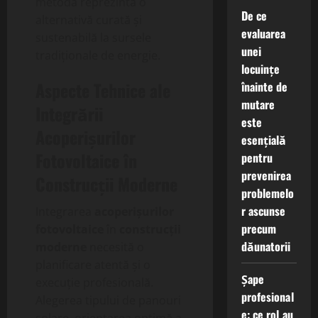
metodă reprezintă o
De ce
alternativă curată și
evaluarea
sustenabilă la sursele
unei
tradiționale de energie.
locuințe
Aspecte Tehnice ale
înainte de
mutare
Integrării
este
Acoperișurilor
esențială
Fotovoltaice în
pentru
prevenirea
Construcții Moderne
problemelo
r ascunse
Integrarea
acoperișurilor
precum
fotovoltaice
în
construcții
dăunatorii
moderne
necesită o
planificare atentă și o
Șape
execuție profesională.
profesional
Alegerea tipului de panouri
e: ce rol au