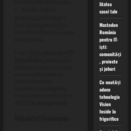
aspect modern și elegant.
litatea
Acestea oferă o
casei tale
protecție suplimentară
Mastodon
împotriva intemperiilor,
România
contribuind la durabilitatea
pentru IT-
acoperișului.
iști:
În concluzie,
acoperișurile
comunități
fotovoltaice
reprezintă o
, proiecte
soluție inovatoare pentru
și joburi
construcții moderne
,
oferind beneficii
Ce noutăți
economice, ecologice și
aduce
estetice semnificative prin
tehnologia
utilizarea
energiei verzi
.
Vision
Inside în
Întrebări frecvente
frigorifice