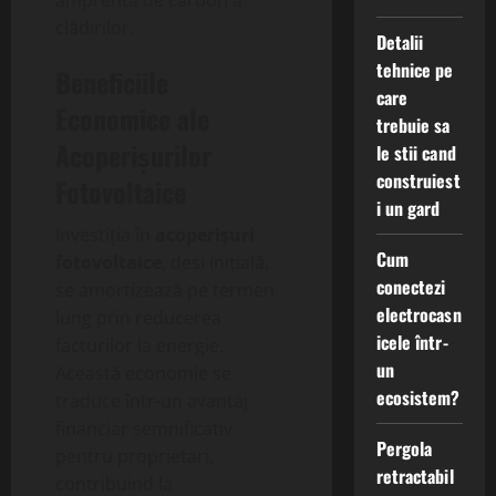
amprenta de carbon a
clădirilor.
Detalii
tehnice pe
Beneficiile
care
Economice ale
trebuie sa
Acoperișurilor
le stii cand
construiest
Fotovoltaice
i un gard
Investiția în
acoperișuri
Cum
fotovoltaice
, deși inițială,
conectezi
se amortizează pe termen
electrocasn
lung prin reducerea
icele într-
facturilor la energie.
un
Această economie se
ecosistem?
traduce într-un avantaj
financiar semnificativ
Pergola
pentru proprietari,
retractabil
contribuind la