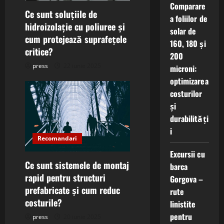
Comparare
i
Ce sunt soluțiile de
a foliilor de
hidroizolație cu poliuree și
o
solar de
cum protejează suprafețele
160, 180 și
n
critice?
200
press
22 iunie 2025
microni:
optimizarea
costurilor
și
durabilități
i
Recomandari
Excursii cu
Ce sunt sistemele de montaj
barca
rapid pentru structuri
Gorgova –
prefabricate și cum reduc
rute
costurile?
linistite
pentru
press
20 iunie 2025