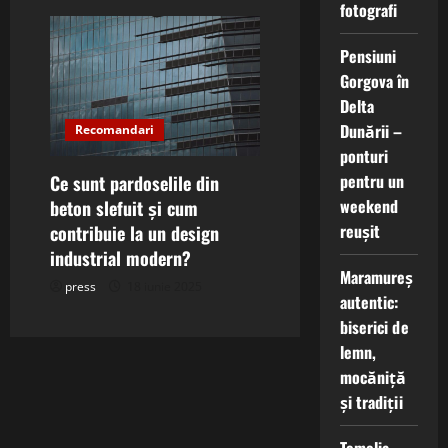
fotografi
Pensiuni
Gorgova în
Delta
Dunării –
Recomandari
ponturi
pentru un
Ce sunt pardoselile din
weekend
beton slefuit și cum
reușit
contribuie la un design
industrial modern?
Maramureș
press
18 iunie 2025
autentic:
biserici de
lemn,
mocăniță
și tradiții