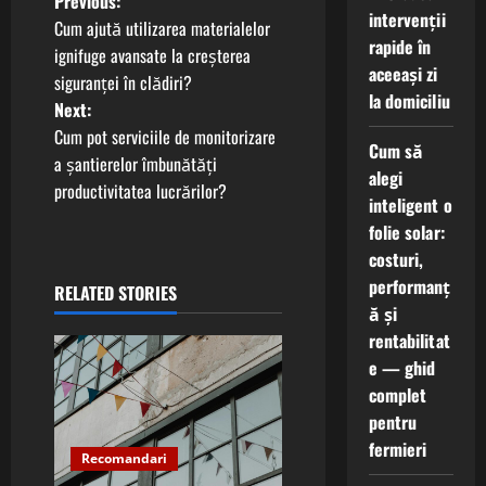
P
Previous:
intervenții
Cum ajută utilizarea materialelor
o
rapide în
ignifuge avansate la creșterea
aceeași zi
siguranței în clădiri?
s
la domiciliu
Next:
t
Cum pot serviciile de monitorizare
Cum să
a șantierelor îmbunătăți
alegi
n
productivitatea lucrărilor?
inteligent o
a
folie solar:
costuri,
v
performanț
RELATED STORIES
ă și
i
rentabilitat
g
e — ghid
complet
a
pentru
fermieri
t
Recomandari