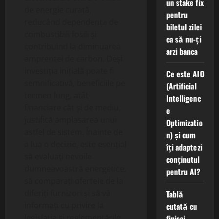
un stake fix
de energie curată,
pentru
reducând dependența de
biletul zilei
combustibili fosili și
ca să nu-ți
contribuind la diminuarea
arzi banca
amprentei de carbon. Deși
investiția inițială poate fi
Ce este AIO
semnificativă, beneficiile pe
(Artificial
termen lung, atât
Intelligenc
financiare cât și de mediu,
e
justifică amplasarea unui
Optimizatio
astfel de sistem. Înainte de
n) și cum
a lua o decizie, este esențial
îți adaptezi
să evaluați nevoile
conținutul
dumneavoastră energetice,
pentru AI?
să comparați ofertele de la
diferiți furnizori și să vă
Tablă
informați cu privire la
cutată cu
legislația și reglementările
finisaj