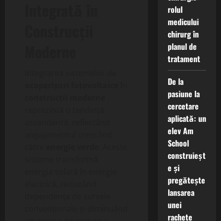
Integrată în
rolul
medicului
Construcții
chirurg în
planul de
Moderne
tratament
Integrarea sistemelor de
De la
acoperișuri fotovoltaice
în
pasiune la
construcții moderne
cercetare
reprezintă o tendință
aplicată: un
ascendentă, reflectând
elev Am
angajamentul crescând
School
către
energie verde
. Aceste
construieșt
sisteme transformă
e și
energia solară în energie
pregătește
electrică, reducând
lansarea
dependența de sursele
unei
convenționale și diminuând
rachete