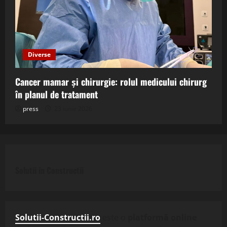
Diverse
Cancer mamar și chirurgie: rolul medicului chirurg
în planul de tratament
press
23 iunie 2026
Solutii in Constructii
Solutii-Constructii.ro
este o
platformă online