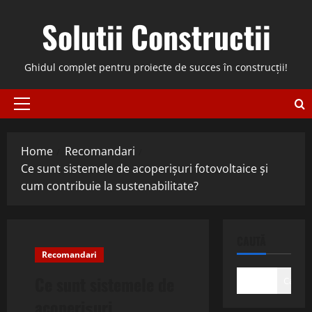
Skip
Solutii Constructii
to
content
Ghidul complet pentru proiecte de succes în construcții!
Primary
Menu
Home
Recomandari
Ce sunt sistemele de acoperișuri fotovoltaice și
cum contribuie la sustenabilitate?
CAUTĂ
Recomandari
Ce sunt sistemele de
Caută
acoperișuri