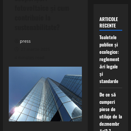
fotovoltaice și cum
contribuie la
ARTICOLE
sustenabilitate?
RECENTE
Toaletele
press
publice și
27 martie 2025
ecologice:
4 minutes read
reglement
ări legale
și
standarde
De ce să
cumperi
piese de
utilaje de la
dezmembr