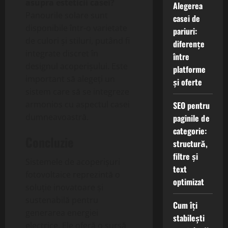
asupra esteticii casei?
Alegerea
Panourile solare sunt
casei de
disponibile într-o varietate
pariuri:
de culori și stiluri, putând fi
diferențe
integrate discret în
între
designul acoperișului. Este
platforme
important să alegeți un
și oferte
sistem care să se integreze
armonios cu aspectul casei
SEO pentru
dumneavoastră.
paginile de
categorie:
Concluzie
structură,
filtre și
Sistemele de acoperișuri
text
fotovoltaice reprezintă o
optimizat
soluție inovatoare și
sustenabilă pentru
Cum îți
generarea energiei
stabilești
electrice. Ele oferă o sursă