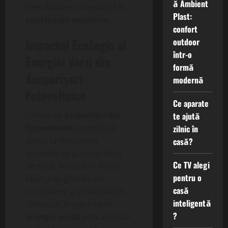
ă Ambient
rentabilitatea investiției în
Plast:
construcții moderne
.
confort
outdoor
Impactul Ecologic al
într-o
Energiei Verzi din
formă
Acoperișuri
modernă
Fotovoltaice
Ce aparate
Utilizarea
acoperișurilor
te ajută
fotovoltaice
contribuie
zilnic în
direct la reducerea
casă?
emisiilor de gaze cu efect
Ce TV alegi
de seră, susținând astfel
pentru o
eforturile globale de
casă
combatere a schimbărilor
inteligentă
climatice. Producția de
?
energie verde
prin această