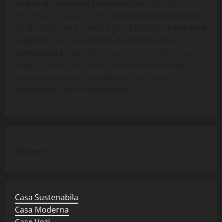
dedicată industriei construcțiilor
, oferind
informații și soluții pentru
proiecte de construcții
de la mic la mare. Avem o gamă variată de
produse
și servicii
, de la
materiale de construcție
la
consultanță
specializată, pentru a sprijini fiecare
etapă a proiectelor tale. Explorează resursele
noastre și găsește soluțiile perfecte pentru
necesitățile tale în
construcții
!
Parteneri
Casa Sustenabila
Casa Moderna
Case Vezi