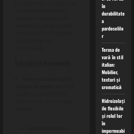
De asemenea, lutul este un
în
material hipoalergenic,
durabilitate
ideal pentru persoanele
a
sensibile la alergii și astm,
pardoselilo
contribuind la o viață mai
r
sănătoasă și mai
confortabilă.
Terasa de
vară în stil
Întrebări frecvente
italian:
Mobilier,
Care sunt avantajele
texturi și
caselor cu pereți din lut?
cromatică
Casele cu pereți din lut
Hidroizolați
oferă o serie de avantaje,
ile flexibile
inclusiv:
și rolul lor
în
Izolatie termica
impermeabi