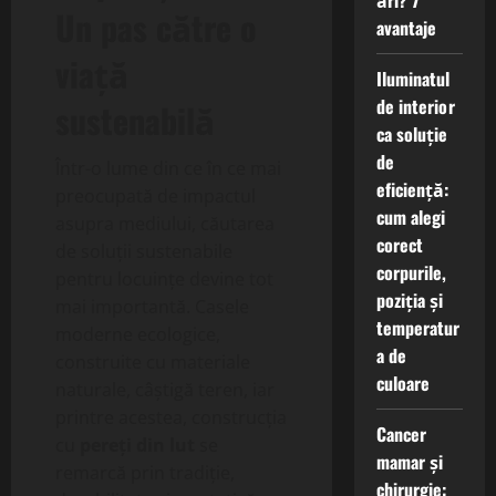
ări? 7
Un pas către o
avantaje
viață
Iluminatul
de interior
sustenabilă
ca soluție
de
Într-o lume din ce în ce mai
eficiență:
preocupată de impactul
cum alegi
asupra mediului, căutarea
corect
de soluții sustenabile
corpurile,
pentru locuințe devine tot
poziția și
mai importantă. Casele
temperatur
moderne ecologice,
a de
construite cu materiale
culoare
naturale, câștigă teren, iar
printre acestea, construcția
Cancer
cu
pereți din lut
se
mamar și
remarcă prin tradiție,
chirurgie: