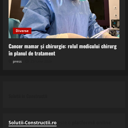
Diverse
Cancer mamar și chirurgie: rolul medicului chirurg
în planul de tratament
press
23 iunie 2026
Solutii in Constructii
Solutii-Constructii.ro
este o
platformă online