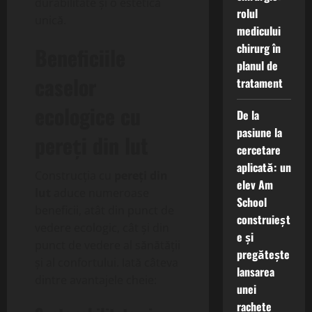
durabilitate și o estetică
rolul
unică.
medicului
chirurg în
Beneficiile
planul de
caselor
tratament
ecologice cu
De la
pasiune la
pereți din lut
cercetare
aplicată: un
Construcția cu
pereți din
elev Am
lut
aduce numeroase
School
beneficii, atât din punct de
construieșt
vedere ecologic, cât și din
e și
punct de vedere al sănătății
pregătește
și al confortului. Iată câteva
lansarea
dintre avantajele cheie:
unei
rachete