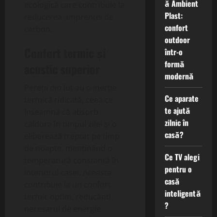
ă Ambient
ecologică care contribuie la
Plast:
reducerea amprentei de
confort
carbon.
outdoor
Confort termic și
într-o
formă
acustic superior
modernă
Pereții din lut au o inerție
Ce aparate
termică ridicată, ceea ce
te ajută
înseamnă că absorb
zilnic în
căldura în timpul zilei și o
casă?
eliberează treptat pe timp
de noapte, menținând o
Ce TV alegi
temperatură constantă în
pentru o
interiorul casei. Aceasta
casă
contribuie la un confort
inteligentă
termic optim, reducând
?
necesarul de energie