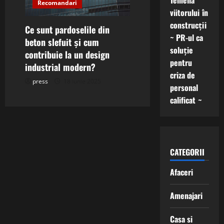
Temelia
Recomandari
viitorului în
construcții
Ce sunt pardoselile din
~ PR-ul ca
beton slefuit și cum
soluție
contribuie la un design
pentru
industrial modern?
criza de
press
18 iunie 2025
personal
calificat ~
CATEGORII
Afaceri
Amenajari
Casa si