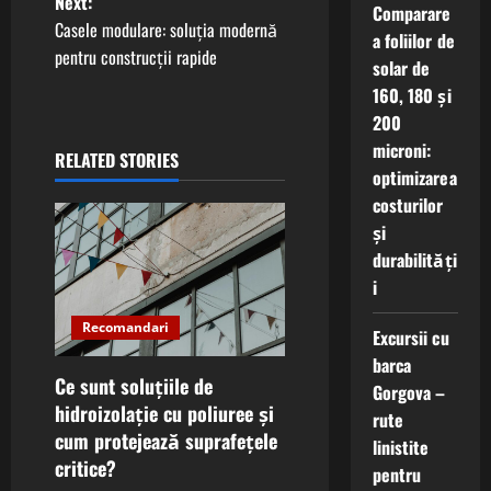
Next:
s
Comparare
Casele modulare: soluția modernă
a foliilor de
t
pentru construcții rapide
solar de
160, 180 și
n
200
a
microni:
RELATED STORIES
optimizarea
v
costurilor
și
i
durabilități
g
i
Recomandari
a
Excursii cu
barca
t
Ce sunt soluțiile de
Gorgova –
hidroizolație cu poliuree și
rute
i
cum protejează suprafețele
linistite
critice?
o
pentru