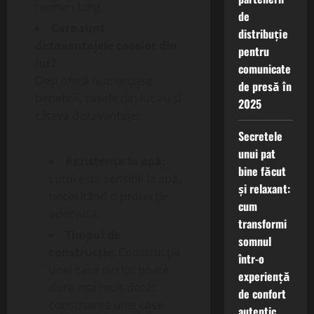
termen lung.
de
Care sunt
distribuție
dezavantajele caselor din
pentru
lut?
comunicate
Deși oferă numeroase
de presă în
beneficii, casele din lut au și
2025
câteva dezavantaje:
Secretele
unui pat
Rezistența la apă
:
bine făcut
Lutul este sensibil la apă,
și relaxant:
necesitând o protecție
cum
adecvată.
transformi
Timpul de
somnul
construcție
: Construcția
într-o
unei case din lut poate
experiență
dura mai mult decât
de confort
construirea unei case
autentic