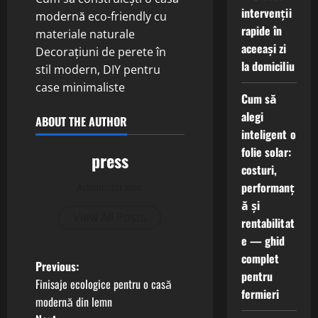
intervenții
modernă eco-friendly cu
rapide în
materiale naturale
aceeași zi
Decorațiuni de perete în
la domiciliu
stil modern, DIY pentru
case minimaliste
Cum să
alegi
ABOUT THE AUTHOR
inteligent o
folie solar:
press
costuri,
performanț
Administrator
ă și
View All Posts
rentabilitat
e — ghid
complet
P
Previous:
pentru
Finisaje ecologice pentru o casă
fermieri
o
modernă din lemn