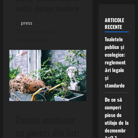
vechi, design modern
ARTICOLE
press
RECENTE
3 noiembrie 2024
Toaletele
4 minutes read
publice și
ecologice:
reglement
ări legale
și
standarde
De ce să
cumperi
piese de
Casele moderne
utilaje de la
cu pereți din lut:
dezmembr