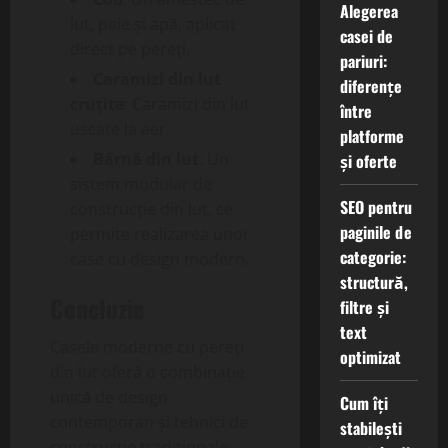
Alegerea
lut, paie și apă, aplicat
casei de
direct pe pereți.
pariuri:
Caramizi din lut
diferențe
cruțite
: Caramizi din lut
între
uscate la aer.
platforme
Bârnă din lut
: Un
și oferte
sistem modular de
SEO pentru
construcție din lut, ce
paginile de
permite realizarea unor
categorie:
case cu design modern.
structură,
Concluzie
filtre și
text
Casele moderne cu pereți
optimizat
din lut oferă o combinație
unică de design
Cum îți
contemporan și tehnici de
stabilești
construcție tradiționale.