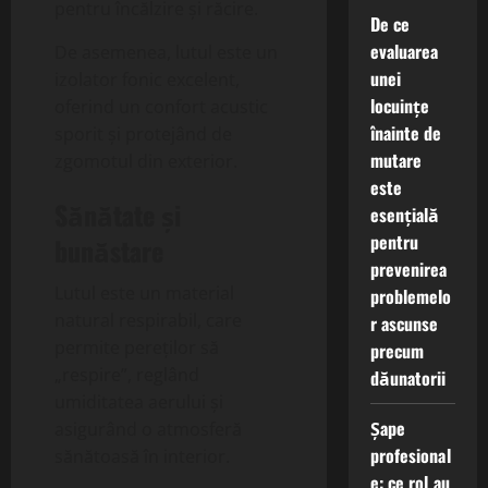
pentru încălzire și răcire.
De ce
evaluarea
De asemenea, lutul este un
unei
izolator fonic excelent,
locuințe
oferind un confort acustic
înainte de
sporit și protejând de
mutare
zgomotul din exterior.
este
Sănătate și
esențială
pentru
bunăstare
prevenirea
Lutul este un material
problemelo
natural respirabil, care
r ascunse
permite pereților să
precum
„respire”, reglând
dăunatorii
umiditatea aerului și
Șape
asigurând o atmosferă
profesional
sănătoasă în interior.
e: ce rol au