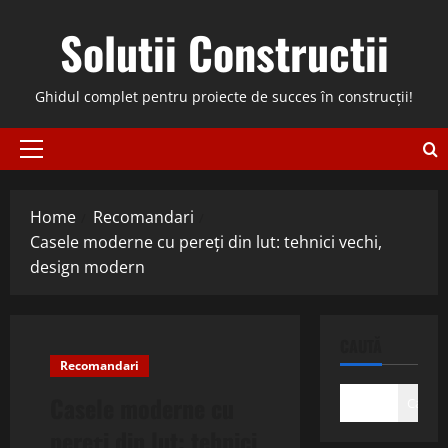
Skip
Solutii Constructii
to
content
Ghidul complet pentru proiecte de succes în construcții!
Primary
Menu
Home
Recomandari
Casele moderne cu pereți din lut: tehnici vechi,
design modern
CAUTĂ
Recomandari
Casele moderne cu
Caută
pereți din lut: tehnici