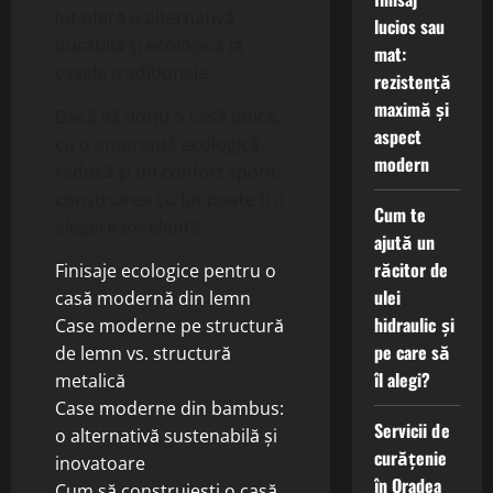
lut oferă o alternativă
lucios sau
durabilă și ecologică la
mat:
casele tradiționale.
rezistență
maximă și
Dacă vă doriți o casă unică,
aspect
cu o amprentă ecologică
modern
redusă și un confort sporit,
construirea cu lut poate fi o
Cum te
alegere excelentă.
ajută un
răcitor de
Finisaje ecologice pentru o
ulei
casă modernă din lemn
hidraulic și
Case moderne pe structură
pe care să
de lemn vs. structură
îl alegi?
metalică
Case moderne din bambus:
Servicii de
o alternativă sustenabilă și
curățenie
inovatoare
în Oradea
Cum să construiești o casă