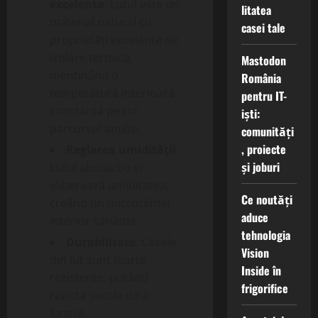
excelenta
: Lutul este un
litatea
material natural cu
casei tale
proprietăți excelente de
izolare termică,
Mastodon
menținând o
România
temperatură interioară
pentru IT-
constantă pe tot
iști:
parcursul anului.
comunități
, proiecte
Reglarea umidității
:
și joburi
Lutul absoarbe și
eliberează umiditatea,
Ce noutăți
creând un microclimat
aduce
interior sănătos.
tehnologia
Durabilitate
: Casele
Vision
din lut sunt foarte
Inside în
rezistente, putând
frigorifice
rezista secole de-a
lungul.