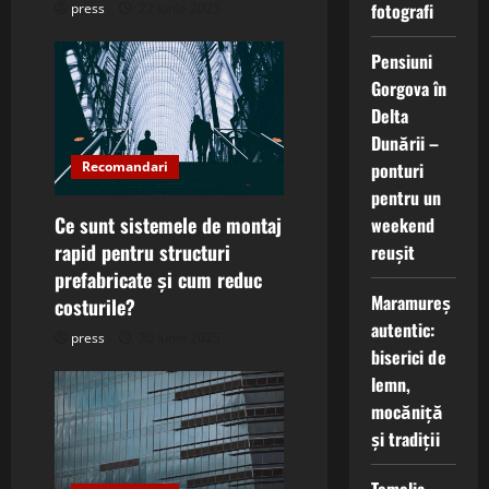
fotografi
press
22 iunie 2025
n
Pensiuni
Gorgova în
Delta
Dunării –
ponturi
Recomandari
pentru un
Ce sunt sistemele de montaj
weekend
rapid pentru structuri
reușit
prefabricate și cum reduc
Maramureș
costurile?
autentic:
press
20 iunie 2025
biserici de
lemn,
mocăniță
și tradiții