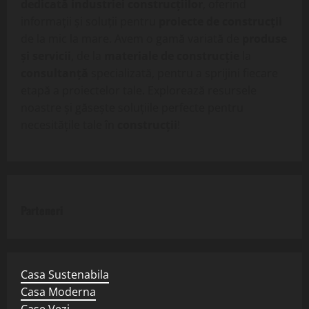
dedicată industriei construcțiilor
, oferind
informații și soluții pentru
proiecte de construcții
de la mic la mare. Avem o gamă variată de
produse
și servicii
, de la
materiale de construcție
la
consultanță
specializată, pentru a sprijini fiecare
etapă a proiectelor tale. Explorează resursele
noastre și găsește soluțiile perfecte pentru
necesitățile tale în
construcții
!
Parteneri
Casa Sustenabila
Casa Moderna
Case Vezi