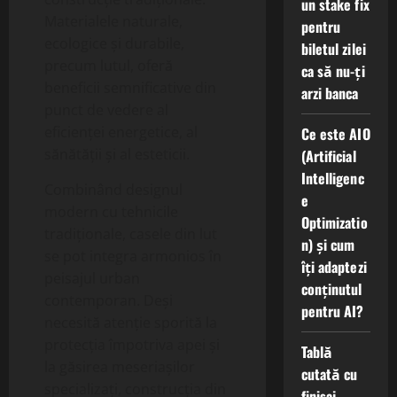
un stake fix
Materialele naturale,
pentru
ecologice și durabile,
biletul zilei
precum lutul, oferă
ca să nu-ți
beneficii semnificative din
arzi banca
punct de vedere al
eficienței energetice, al
Ce este AIO
sănătății și al esteticii.
(Artificial
Intelligenc
Combinând designul
e
modern cu tehnicile
Optimizatio
tradiționale, casele din lut
n) și cum
se pot integra armonios în
îți adaptezi
peisajul urban
conținutul
contemporan. Deși
pentru AI?
necesită atenție sporită la
protecția împotriva apei și
Tablă
la găsirea meseriașilor
cutată cu
specializați, construcția din
finisaj