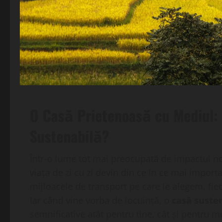
O Casă Prietenoasă cu Mediul: 
Sustenabilă?
Într-o lume tot mai preocupată de impactul no
viața de zi cu zi devin din ce în ce mai impor
mijloacele de transport pe care le alegem, fie
Iar când vine vorba de locuință, o
casă suste
semnificative atât pentru tine, cât și pentru m