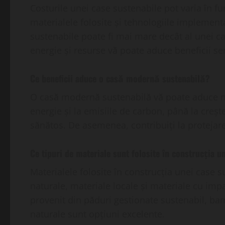
Costurile unei case sustenabile pot varia în f
materialele folosite și tehnologiile implementat
sustenabile poate fi mai mare decât al unei c
energie și resurse vă poate aduce beneficii se
Ce beneficii aduce o casă modernă sustenabilă?
O casă modernă sustenabilă vă poate aduce nu
energie și la emisiile de carbon, până la creșter
sănătos. De asemenea, contribuiți la protejar
Ce tipuri de materiale sunt folosite în construcția u
Materialele folosite în construcția unei case s
naturale, materiale locale și materiale cu im
provenit din păduri gestionate sustenabil, bam
naturale sunt opțiuni excelente.