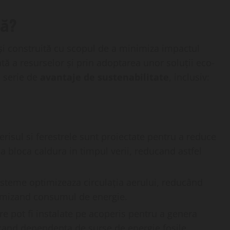
lă?
 și construită cu scopul de a minimiza impactul
ntă a resurselor și prin adoptarea unor soluții eco-
o serie de
avantaje de sustenabilitate
, inclusiv:
perisul si ferestrele sunt proiectate pentru a reduce
 a bloca caldura in timpul verii, reducand astfel
sisteme optimizeaza circulația aerului, reducând
nimizand consumul de energie.
re pot fi instalate pe acoperis pentru a genera
ucand dependenta de surse de energie fosile.