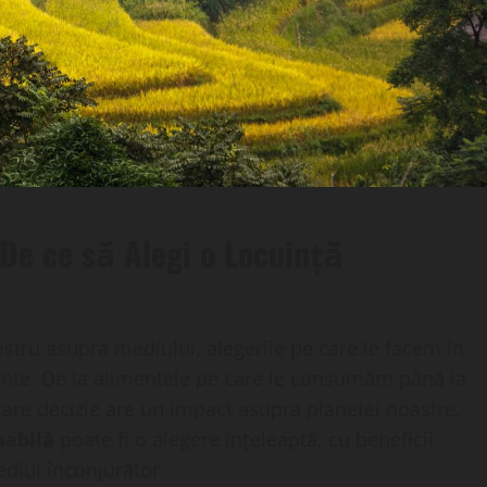
De ce să Alegi o Locuință
stru asupra mediului, alegerile pe care le facem în
tante. De la alimentele pe care le consumăm până la
care decizie are un impact asupra planetei noastre.
nabilă
poate fi o alegere înțeleaptă, cu beneficii
ediul înconjurător.