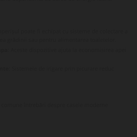
operișul poate fi echipat cu sisteme de colectare a
rea grădinii sau pentru alimentarea toaletelor.
apa
: Aceste dispozitive ajuta la economisirea apei
ente
: Sistemele de irigare prin picurare reduc
mai comune întrebări despre casele moderne