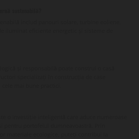
dernă sustenabilă?
enabilă includ panouri solare, turbine eoliene,
e iluminat eficiente energetic și sisteme de
logică și responsabilă poate construi o casă
uctori specializați în construcția de case
 cele mai bune practici.
te o investiție inteligentă care aduce numeroase
 și pentru portofelul dumneavoastră. Prin
or materiale ecologice, puteți contribui la