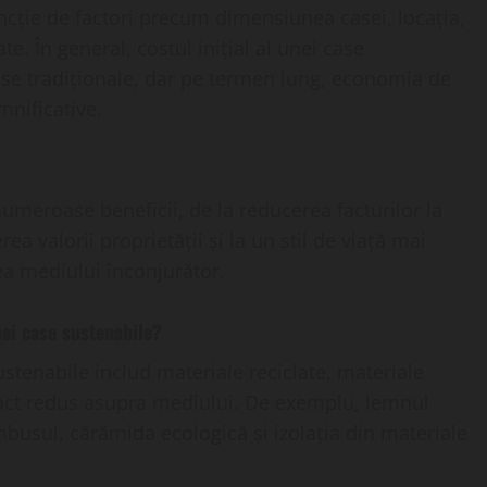
uncție de factori precum dimensiunea casei, locația,
e. În general, costul inițial al unei case
ase tradiționale, dar pe termen lung, economia de
mnificative.
meroase beneficii, de la reducerea facturilor la
ea valorii proprietății și la un stil de viață mai
ea mediului înconjurător.
nei case sustenabile?
ustenabile includ materiale reciclate, materiale
pact redus asupra mediului. De exemplu, lemnul
busul, cărămida ecologică și izolația din materiale