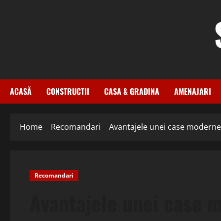
Skip
to
content
ACASĂ
CONSTRUCTII
CASA & GRADINA
AMENAJARI
Home
Recomandari
Avantajele unei case moderne
Recomandari
Avantajele unei case 