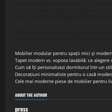
reducerea amprentei de carbon și la crearea un
punct de vedere energetic. Casele moderne su
care vă oferă un stil de viață mai durabil și m
Pentru a vă asigura că alegeți o casă modernă
dumneavoastră, este esențial să vă informați ș
Mobilier modular pentru spații mici și moder
Tapet modern vs. vopsea lavabilă: ce alegere s
Cum să îți personalizezi dormitorul într-un st
Decorațiuni minimaliste pentru o casă moder
Cele mai moderne piese de mobilier pentru li
ABOUT THE AUTHOR
press