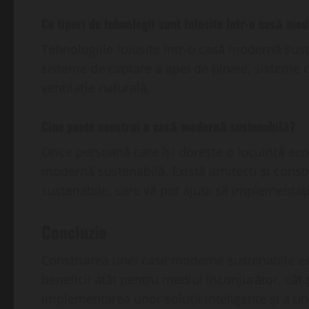
Ce tipuri de tehnologii sunt folosite într-o casă mo
Tehnologiile folosite într-o casă modernă sust
sisteme de captare a apei de ploaie, sisteme d
ventilație naturală.
Cine poate construi o casă modernă sustenabilă?
Orice persoană care își dorește o locuință eco
modernă sustenabilă. Există arhitecți și constr
sustenabile, care vă pot ajuta să implementați
Concluzie
Construirea unei case moderne sustenabile es
beneficii atât pentru mediul înconjurător, cât
implementarea unor soluții inteligente și a un