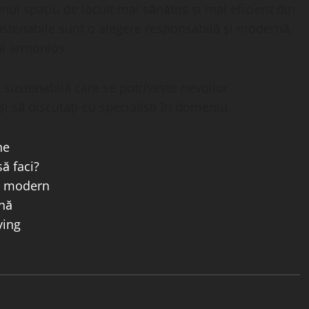
ui spațiu de locuit mai sănătos și mai eficient din
stenabile sunt o alegere responsabilă și modernă,
ai armonios.
 sustenabilă care se potrivește nevoilor
i să discutați cu specialiști în domeniu.
ne
ă faci?
il modern
nă
ving