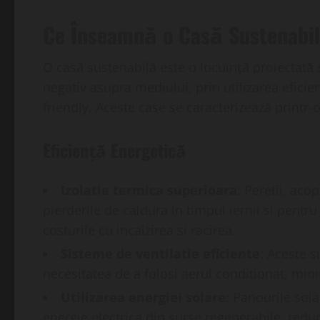
Ce Înseamnă o Casă Sustenabi
O casă sustenabilă este o locuință proiectată
negativ asupra mediului, prin utilizarea eficie
friendly. Aceste case se caracterizează printr-
Eficiență Energetică
Izolatie termica superioara
: Peretii, aco
pierderile de caldura in timpul iernii si pentru
costurile cu incalzirea si racirea.
Sisteme de ventilatie eficiente
: Aceste 
necesitatea de a folosi aerul conditionat, mi
Utilizarea energiei solare
: Panourile sola
energie electrica din surse regenerabile, red