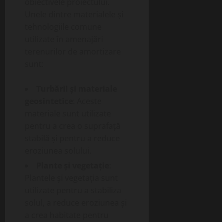
obiectivele proiectului.
Unele dintre materialele și
tehnologiile comune
utilizate în amenajări
terenurilor de amortizare
sunt:
Turbării și materiale
geosintetice
: Aceste
materiale sunt utilizate
pentru a crea o suprafață
stabilă și pentru a reduce
eroziunea solului.
Plante și vegetație
:
Plantele și vegetația sunt
utilizate pentru a stabiliza
solul, a reduce eroziunea și
a crea habitate pentru