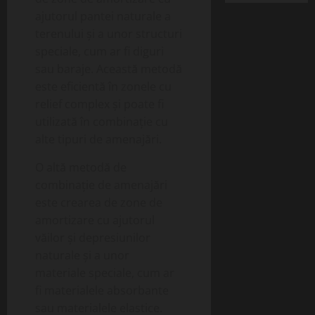
ajutorul pantei naturale a
terenului și a unor structuri
speciale, cum ar fi diguri
sau baraje. Această metodă
este eficientă în zonele cu
relief complex și poate fi
utilizată în combinație cu
alte tipuri de amenajări.
O altă metodă de
combinație de amenajări
este crearea de zone de
amortizare cu ajutorul
văilor și depresiunilor
naturale și a unor
materiale speciale, cum ar
fi materialele absorbante
sau materialele elastice.