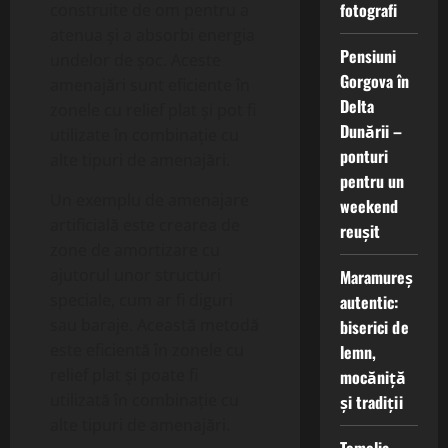
fotografi
construite de om pentru a
atenua și a absorbi energia
Pensiuni
undelor de șoc. Aceste
Gorgova în
amenajări sunt eficiente în
Delta
zonele cu relief plat și pot fi
Dunării –
utilizate în combinație cu
ponturi
alte tipuri de amenajări.
pentru un
Un exemplu de amenajare
weekend
artificială este crearea de
reușit
zone de amortizare cu
ajutorul unor structuri
Maramureș
speciale, cum ar fi diguri
autentic:
sau baraje. Această metodă
biserici de
este eficientă în zonele cu
lemn,
relief plat și poate fi
mocăniță
utilizată în combinație cu
și tradiții
alte tipuri de amenajări.