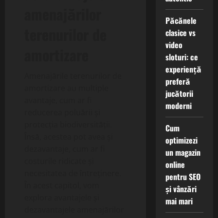
amenajărilor
Păcănele
terenurilor de
clasice vs
video
amortizare
sloturi: ce
experiență
Amenajările terenurilor de
preferă
amortizare au multiple
jucătorii
avantaje, cum ar fi
moderni
reducerea poluării și
protecția biodiversității.
Cum
Însă, acestea pot avea și
optimizezi
dezavantaje, cum ar fi
un magazin
costurile ridicate și
online
necesitatea de întreținere.
pentru SEO
În acest capitol, vom
și vânzări
explora avantajele și
mai mari
dezavantajele amenajărilor