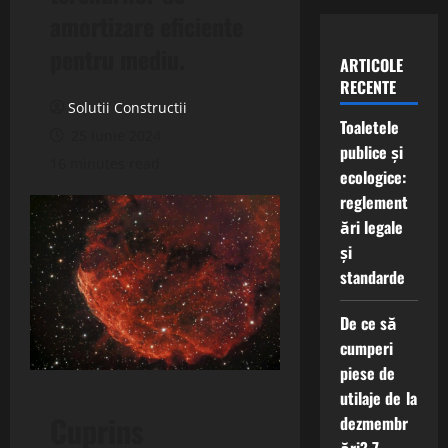
amortizare eficiente
pentru mediu.
ARTICOLE
RECENTE
Solutii Constructii
Toaletele
25 iunie 2024
publice și
16 minutes read
ecologice:
reglement
ări legale
și
standarde
De ce să
cumperi
piese de
utilaje de la
Cuprins
dezmembr