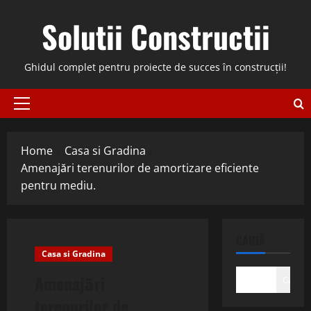
Skip
Solutii Constructii
to
content
Ghidul complet pentru proiecte de succes în construcții!
Primary
Menu
Home
Casa si Gradina
Amenajări terenurilor de amortizare eficiente
pentru mediu.
CAUTĂ
Casa si Gradina
Amenajări
Caută
terenurilor de