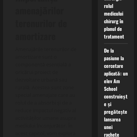
rolul
amenajărilor
medicului
terenurilor de
chirurg în
planul de
amortizare
tratament
Amenajările terenurilor de
De la
amortizare sunt o
pasiune la
componentă esențială a
cercetare
oricărui proiect de
aplicată: un
dezvoltare urbană sau
elev Am
rurală. Acestea sunt zone
School
special amenajate care au
construieșt
rolul de a absorbi și de a
e și
reduce impactul negativ al
pregătește
activităților umane asupra
lansarea
mediului înconjurător. În
unei
acest capitol, vom explora
rachete