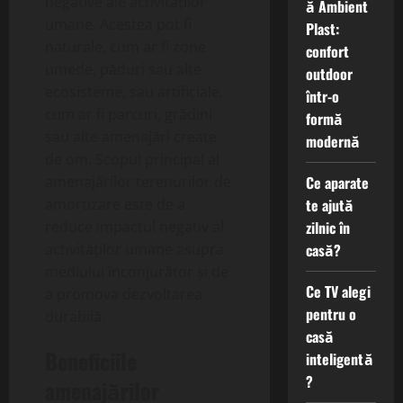
negative ale activităților
ă Ambient
umane. Acestea pot fi
Plast:
naturale, cum ar fi zone
confort
umede, păduri sau alte
outdoor
ecosisteme, sau artificiale,
într-o
cum ar fi parcuri, grădini
formă
sau alte amenajări create
modernă
de om. Scopul principal al
amenajărilor terenurilor de
Ce aparate
amortizare este de a
te ajută
reduce impactul negativ al
zilnic în
activităților umane asupra
casă?
mediului înconjurător și de
Ce TV alegi
a promova dezvoltarea
pentru o
durabilă.
casă
Beneficiile
inteligentă
?
amenajărilor