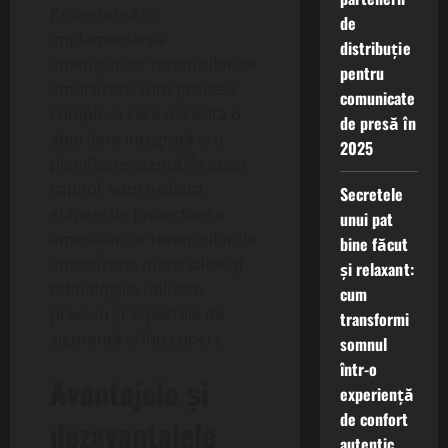
Proiectarea și
de
implementarea
distribuție
amenajărilor terenurilor de
pentru
amortizare sunt procese
comunicate
complexe care necesită o
de presă în
abordare integrată și o
2025
planificare atentă. În acest
capitol, vom explora
Secretele
etapele de proiectare a
unui pat
amenajărilor terenurilor de
bine făcut
amortizare, materialele și
și relaxant:
tehnologiile utilizate,
cum
precum și aspectele de
transformi
siguranță și întreținere.
somnul
într-o
Avantajele și
experiență
de confort
dezavantajele
autentic