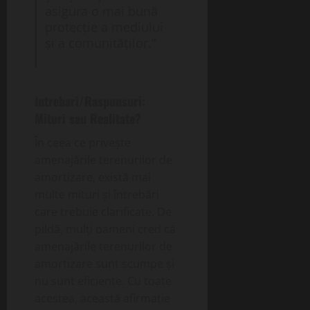
asigura o mai bună
protecție a mediului
și a comunităților.”
Intrebari/Raspunsuri:
Mituri sau Realitate?
În ceea ce privește
amenajările terenurilor de
amortizare, există mai
multe mituri și întrebări
care trebuie clarificate. De
pildă, mulți oameni cred că
amenajările terenurilor de
amortizare sunt scumpe și
nu sunt eficiente. Cu toate
acestea, această afirmație