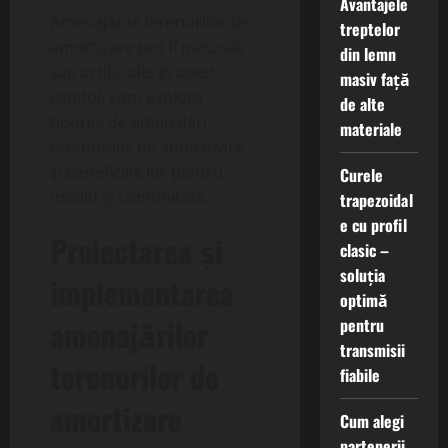
Avantajele
Amenajările terenurilor de
treptelor
amortizare pot fi naturale
din lemn
sau artificiale. În acest
masiv față
capitol, vom explora
de alte
tipurile de amenajări
materiale
terenurilor de amortizare
și beneficiile lor pentru
Curele
mediu și comunitate.
trapezoidal
e cu profil
Proiectarea și
clasic –
soluția
implementarea
optimă
amenajărilor
pentru
transmisii
terenurilor de
fiabile
amortizare
Cum alegi
partenerii