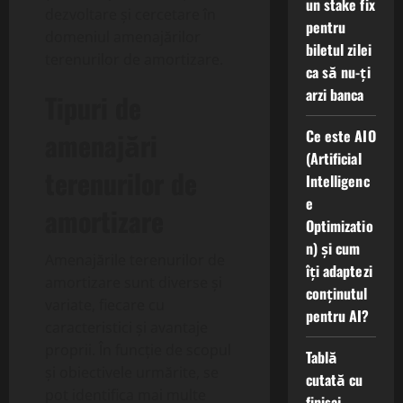
un stake fix
dezvoltare și cercetare în
pentru
domeniul amenajărilor
biletul zilei
terenurilor de amortizare.
ca să nu-ți
arzi banca
Tipuri de
amenajări
Ce este AIO
(Artificial
terenurilor de
Intelligenc
e
amortizare
Optimizatio
n) și cum
Amenajările terenurilor de
îți adaptezi
amortizare sunt diverse și
conținutul
variate, fiecare cu
pentru AI?
caracteristici și avantaje
proprii. În funcție de scopul
Tablă
și obiectivele urmărite, se
cutată cu
pot identifica mai multe
finisaj