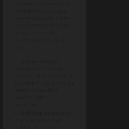
terenurilor de amortizare
implică mai multe etape,
care trebuie să fie urmate
în mod consecvent pentru
a asigura succesul
proiectului. Aceste etape
sunt:
Analiza situației
actuale
: Această etapă
implică analiza terenului și
a condițiilor locale pentru a
determina nevoile și
oportunitățile de
amenajare.
Definirea obiectivelor
:
În această etapă, sunt
stabilite obiectivele