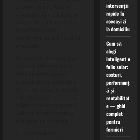
intervenții
undelor de șoc. Aceste
rapide în
amenajări sunt eficiente în
aceeași zi
zonele cu relief accidentat
la domiciliu
și pot fi utilizate în
combinație cu alte tipuri de
Cum să
amenajări.
alegi
Un exemplu de amenajare
inteligent o
naturală este crearea de
folie solar:
zone de amortizare cu
costuri,
ajutorul pantei naturale a
performanț
terenului. Această metodă
ă și
este eficientă în zonele cu
rentabilitat
relief accidentat și poate fi
e — ghid
utilizată în combinație cu
complet
alte tipuri de amenajări.
pentru
fermieri
O altă metodă de