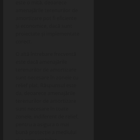
este o mită, deoarece
amenajările terenurilor de
amortizare pot fi eficiente
și economice, dacă sunt
proiectate și implementate
corect.
O altă întrebare frecventă
este dacă amenajările
terenurilor de amortizare
sunt necesare în zonele cu
relief plat. Răspunsul este
da, deoarece amenajările
terenurilor de amortizare
sunt necesare în toate
zonele, indiferent de relief,
pentru a asigura o mai
bună protecție a mediului
și a comunităților.