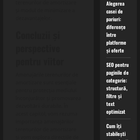
terenurilor de amortizare
Alegerea
și modul de minimizare a
casei de
dezavantajelor.
pariuri:
diferențe
Concluzii și
între
platforme
perspective
și oferte
pentru viitor
SEO pentru
paginile de
Amenajările terenurilor de
categorie:
amortizare sunt esențiale
structură,
pentru protecția mediului
filtre și
înconjurător și promovarea
text
dezvoltării durabile. În
optimizat
acest capitol, vom rezuma
importanța amenajărilor
Cum îți
terenurilor de amortizare
stabilești
și vom explora direcțiile de