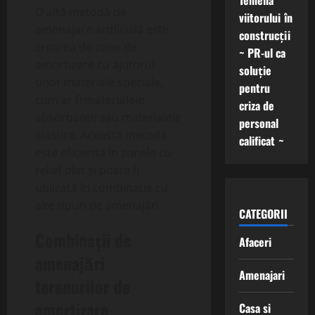
Temelia
O altă metodă de
viitorului în
amenajare artificială este
construcții
crearea de zone de
~ PR-ul ca
amortizare cu ajutorul
soluție
unor materiale speciale,
pentru
cum ar fi materialele
criza de
absorbante sau materialele
personal
elastice. Această metodă
calificat ~
este eficientă în zonele cu
relief plat și poate fi
utilizată în combinație cu
alte tipuri de amenajări.
CATEGORII
Combinații de
Afaceri
amenajări
Amenajari
terenurilor de
amortizare
Casa si