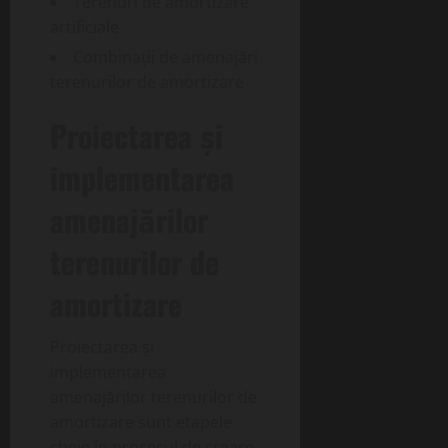
Terenuri de amortizare
artificiale
Combinații de amenajări
terenurilor de amortizare
Proiectarea și
implementarea
amenajărilor
terenurilor de
amortizare
Proiectarea și
implementarea
amenajărilor terenurilor de
amortizare sunt etapele
cheie în procesul de creare