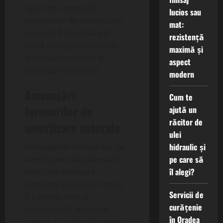
tipuri de amenajări
lucios sau
terenurilor de amortizare,
mat:
care pot fi clasificate în
rezistență
două categorii principale:
maximă și
amenajări naturale și
aspect
amenajări artificiale.
modern
Amenajări
Cum te
terenurilor de
ajută un
răcitor de
amortizare naturale
ulei
hidraulic și
Amenajările terenurilor de
pe care să
amortizare naturale sunt
îl alegi?
cele care utilizează
elemente naturale, cum ar
Servicii de
fi pantele, văile și
curățenie
depresiunile, pentru a
în Oradea
atenua și a absorbi energia