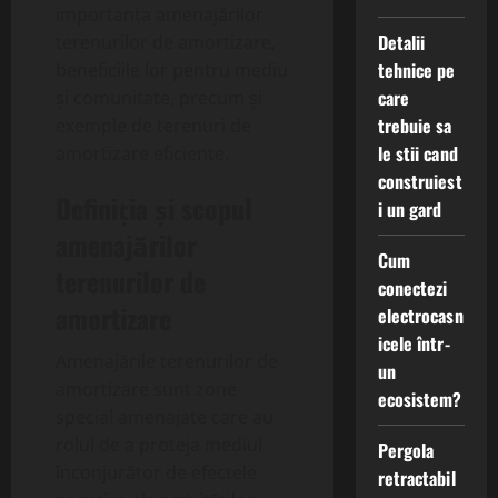
importanța amenajărilor
Detalii
terenurilor de amortizare,
tehnice pe
beneficiile lor pentru mediu
care
și comunitate, precum și
trebuie sa
exemple de terenuri de
le stii cand
amortizare eficiente.
construiest
Definiția și scopul
i un gard
amenajărilor
Cum
terenurilor de
conectezi
amortizare
electrocasn
icele într-
Amenajările terenurilor de
un
amortizare sunt zone
ecosistem?
special amenajate care au
rolul de a proteja mediul
Pergola
înconjurător de efectele
retractabil