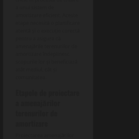
a unui sistem de
amortizare eficient. Aceste
etape necesită o planificare
atentă și o execuție corectă
pentru a asigura că
amenajările terenurilor de
amortizare îndeplinesc
scopurile lor și beneficiază
atât mediul, cât și
comunitatea.
Etapele de proiectare
a amenajărilor
terenurilor de
amortizare
Proiectarea amenajărilor