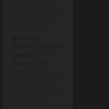
ale amenajării terenului,
inclusiv schema de
amenajare, materialele și
tehnologiile utilizate și
bugetul proiectului.
Materiale și
tehnologii utilizate în
amenajări
terenurilor de
amortizare
Materialele și tehnologiile
utilizate în amenajări
terenurilor de amortizare
variază în funcție de
condițiile locale și de