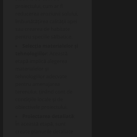
proiectului, cum ar fi
reducerea eroziunii solului,
îmbunătățirea calității apei
sau crearea de habitate
pentru speciile sălbatice.
Selecția materialelor și
tehnologiilor
: Această
etapă implică alegerea
materialelor și
tehnologiilor adecvate
pentru amenajarea
terenului, ținând cont de
condițiile locale și de
obiectivele proiectului.
Proiectarea detaliată
:
În această etapă, sunt
create planurile detaliate