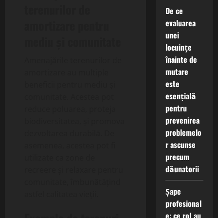
terenurilor de
De ce
amortizare pentru
evaluarea
unei
mediu și comunitate
locuințe
înainte de
Amenajările terenurilor de
mutare
amortizare au multiple
este
beneficii pentru mediu și
esențială
comunitate. Acestea pot
pentru
reduce poluarea, proteja
prevenirea
biodiversitatea, și promova
problemelo
dezvoltarea durabilă. De
r ascunse
asemenea, acestea pot fi
precum
utilizate ca zone de
dăunatorii
recreere și relaxare pentru
comunitate, îmbunătățind
Șape
astfel calitatea vieții.
profesional
e: ce rol au