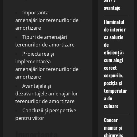
ări? 7
avantaje
Importanța
amenajărilor terenurilor de
Iluminatul
amortizare
de interior
ca soluție
Tipuri de amenajări
de
terenurilor de amortizare
eficiență:
Proiectarea și
cum alegi
implementarea
corect
amenajărilor terenurilor de
corpurile,
amortizare
poziția și
Avantajele și
temperatur
dezavantajele amenajărilor
a de
terenurilor de amortizare
culoare
Concluzii și perspective
pentru viitor
Cancer
mamar și
Importanța
chirurgie: