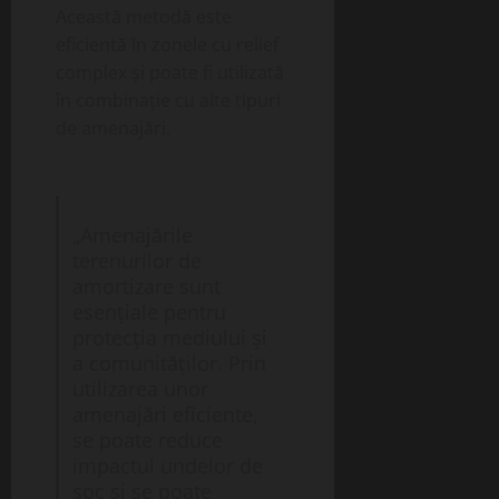
Această metodă este
eficientă în zonele cu relief
complex și poate fi utilizată
în combinație cu alte tipuri
de amenajări.
„Amenajările
terenurilor de
amortizare sunt
esențiale pentru
protecția mediului și
a comunităților. Prin
utilizarea unor
amenajări eficiente,
se poate reduce
impactul undelor de
șoc și se poate