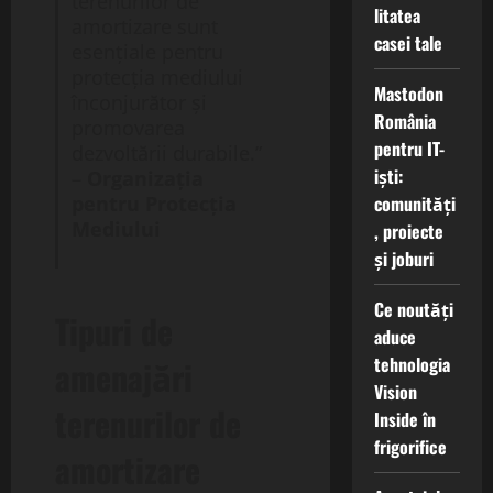
terenurilor de
litatea
amortizare sunt
casei tale
esențiale pentru
protecția mediului
Mastodon
înconjurător și
România
promovarea
pentru IT-
dezvoltării durabile.”
iști:
–
Organizația
pentru Protecția
comunități
Mediului
, proiecte
și joburi
Ce noutăți
Tipuri de
aduce
tehnologia
amenajări
Vision
terenurilor de
Inside în
frigorifice
amortizare