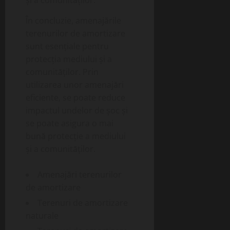
În concluzie, amenajările
terenurilor de amortizare
sunt esențiale pentru
protecția mediului și a
comunităților. Prin
utilizarea unor amenajări
eficiente, se poate reduce
impactul undelor de șoc și
se poate asigura o mai
bună protecție a mediului
și a comunităților.
Amenajări terenurilor
de amortizare
Terenuri de amortizare
naturale