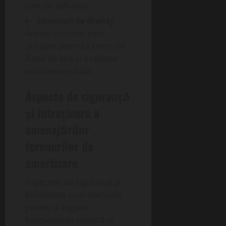
speciile sălbatice.
Structuri de drenaj
:
Aceste structuri sunt
utilizate pentru a controla
fluxul de apă și a reduce
eroziunea solului.
Aspecte de siguranță
și întreținere a
amenajărilor
terenurilor de
amortizare
Aspectele de siguranță și
întreținere sunt esențiale
pentru a asigura
funcționarea corectă și