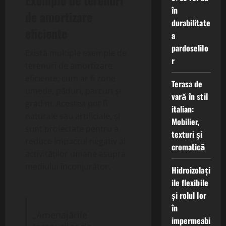
Exemple de terenuri
în
de amortizare
durabilitate
eficiente
a
pardoselilo
Există multiple exemple de
r
terenuri de amortizare
eficiente, cum ar fi zone
Terasa de
umede, păduri, parcuri și
vară în stil
grădini. Acestea pot fi
italian:
naturale sau artificiale, și
Mobilier,
sunt proiectate pentru a
texturi și
reduce impactul negativ al
cromatică
activităților umane asupra
mediului înconjurător.
Hidroizolați
ile flexibile
și rolul lor
în
„Amenajările
impermeabi