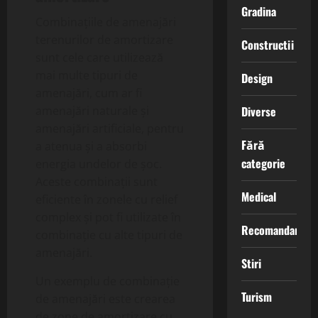
Gradina
Combinațiile de amenajări
terenurilor de amortizare
Constructii
sunt cele care utilizează
mai multe tipuri de
Design
amenajări, cum ar fi
amenajări naturale și
Diverse
amenajări artificiale, pentru
Fără
a atenua și a absorbi
categorie
energia undelor de șoc.
Aceste combinații sunt
Medical
eficiente în zonele cu relief
complex și pot fi utilizate în
Recomandari
combinație cu alte tipuri de
amenajări.
Stiri
Un exemplu de combinație
Turism
de amenajări este crearea
de zone de amortizare cu