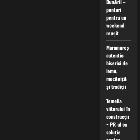
Dunării –
ponturi
pentru un
weekend
reușit
Maramureș
autentic:
biserici de
lemn,
mocăniță
și tradiții
Temelia
viitorului în
construcții
~ PR-ul ca
soluție