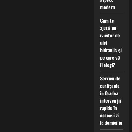
modern
Cum te
ajută un
răcitor de
ulei
hidraulic și
pe care să
îl alegi?
Servicii de
curățenie
în Oradea
intervenții
rapide în
aceeași zi
la domiciliu