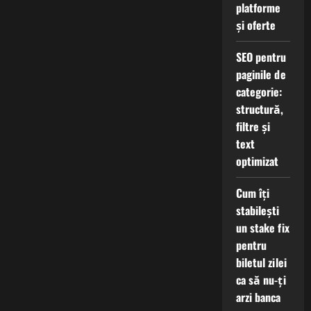
platforme
și oferte
SEO pentru
paginile de
categorie:
structură,
filtre și
text
optimizat
Cum îți
stabilești
un stake fix
pentru
biletul zilei
ca să nu-ți
arzi banca