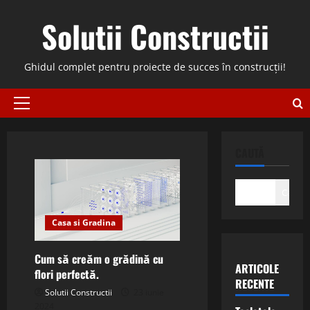
Skip
Solutii Constructii
to
content
Ghidul complet pentru proiecte de succes în construcții!
Primary
Menu
CAUTĂ
Caută
Casa si Gradina
Cum să creăm o grădină cu
ARTICOLE
flori perfectă.
RECENTE
Solutii Constructii
23 iunie
2024