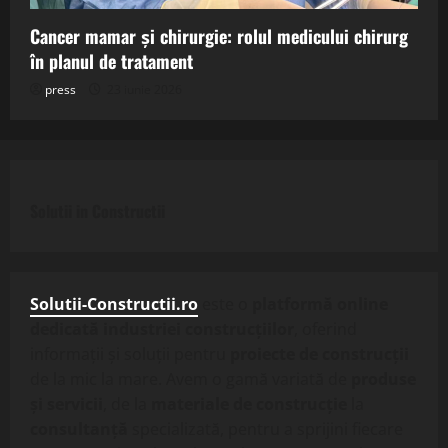
Cancer mamar și chirurgie: rolul medicului chirurg
în planul de tratament
press
23 iunie 2026
Solutii in Constructii
Solutii-Constructii.ro
este o
platformă online
dedicată industriei construcțiilor
, oferind
informații și soluții pentru
proiecte de construcții
de la mic la mare. Avem o gamă variată de
produse
și servicii
, de la
materiale de construcție
la
consultanță
specializată, pentru a sprijini fiecare