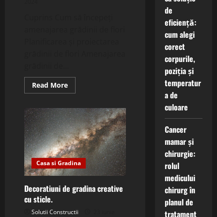
2024
de
Cuprins Cum să începeți
eficiență:
amenajarea grădinii de flori
cum alegi
Planificarea și proiectarea
corect
grădinii de flori Amenajarea
corpurile,
grădinii de...
poziția și
temperatur
Read
Read More
more
a de
about
Cum
culoare
să
creezi
o
Cancer
grădină
de
mamar și
flori
spectaculoasă.
chirurgie:
Casa si Gradina
rolul
medicului
Decoratiuni de gradina creative
chirurg în
cu sticle.
planul de
Solutii Constructii
23 iunie
tratament