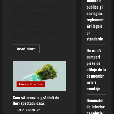
Toaletele
publice și
Cuprins Cum să alegem
ecologice:
florile potrivite pentru
reglement
grădina noastră
ări legale
Planificarea și proiectarea
și
grădinii cu flori Aranjarea
standarde
florilor...
Read
Read More
De ce să
more
about
cumperi
Cum
piese de
să
creăm
utilaje de la
o
grădină
dezmembr
cu
flori
ări? 7
perfectă.
Casa si Gradina
avantaje
Cum să creezi o grădină de
Iluminatul
flori spectaculoasă.
de interior
Solutii Constructii
23 iunie
ca soluție