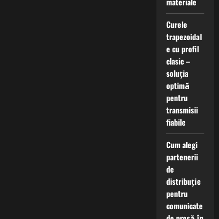
materiale
Curele
trapezoidal
e cu profil
clasic –
soluția
optimă
pentru
transmisii
fiabile
Cum alegi
partenerii
de
distribuție
pentru
comunicate
de presă în