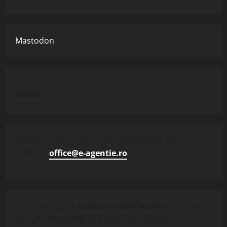
Mastodon
Contact
Website realizat de SC ARC MEDIASOFT SRL.
Contact:
office@e-agentie.ro
.
Dacă dorești să
publici un advertorial
captivant
sau un articol
SEO
pe platforma noastră,