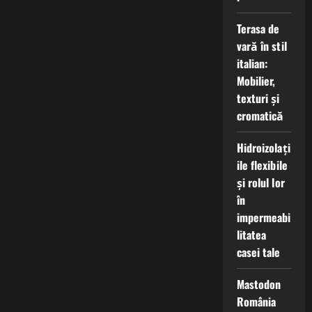
Terasa de
vară în stil
italian:
Mobilier,
texturi și
cromatică
Hidroizolați
ile flexibile
și rolul lor
în
impermeabi
litatea
casei tale
Mastodon
România