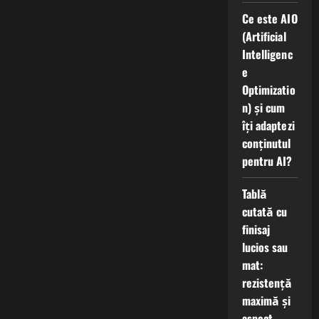
Ce este AIO
(Artificial
Intelligenc
e
Optimizatio
n) și cum
îți adaptezi
conținutul
pentru AI?
Tablă
cutată cu
finisaj
lucios sau
mat:
rezistență
maximă și
aspect