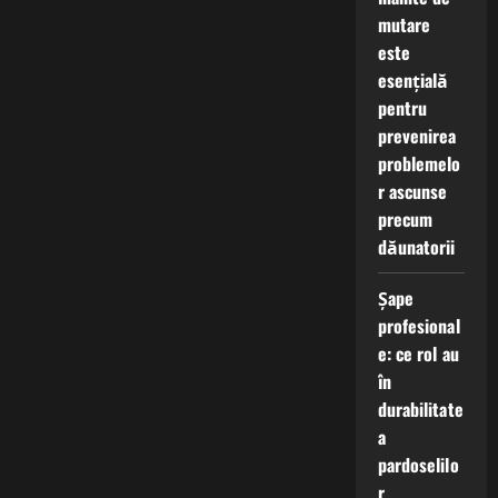
mutare
este
esențială
pentru
prevenirea
problemelo
r ascunse
precum
dăunatorii
Șape
profesional
e: ce rol au
în
durabilitate
a
pardoselilo
r