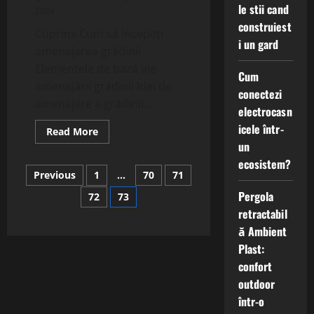
le stii cand
2024
construiest
Cuprins Cum să începeți
i un gard
amenajarea grădinii
Elementele de bază ale
Cum
amenajării grădinii Idei de
conectezi
amenajare a grădinii...
electrocasn
icele într-
Read
Read More
more
un
about
Amenajarea
ecosistem?
Paginație
grădinii
Previous
1
…
70
71
ideale
începe
Pergola
72
73
articole
aici
retractabil
ă Ambient
Plast:
confort
outdoor
într-o