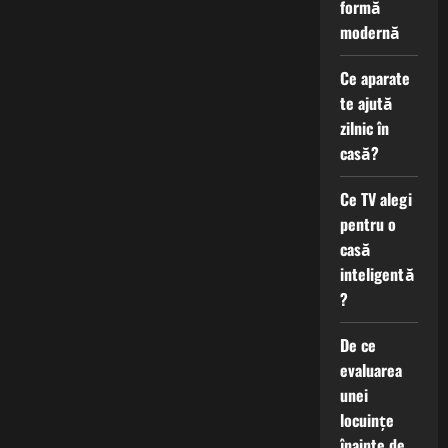
formă
modernă
Ce aparate
te ajută
zilnic în
casă?
Ce TV alegi
pentru o
casă
inteligentă
?
De ce
evaluarea
unei
locuințe
înainte de