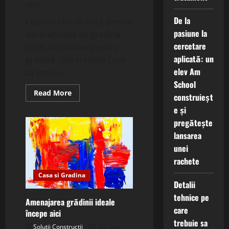
2024
De la
Cuprins Idei de bază pentru
pasiune la
decoratiunile de gradină
cercetare
Sticle decorative pentru
aplicată: un
gradină: idei creative Cum
elev Am
să creezi...
School
Read
Read More
construieșt
more
about
e și
Decoratiuni
de
pregătește
gradina
lansarea
creative
cu
unei
sticle.
rachete
Casa si Gradina
Detalii
tehnice pe
Amenajarea grădinii ideale
care
începe aici
trebuie sa
Solutii Constructii
23 iunie