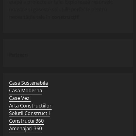
etapă a proiectelor tale. Explorează resursele
noastre și găsește soluțiile perfecte pentru
necesitățile tale în
construcții
!
Parteneri
Casa Sustenabila
Casa Moderna
Case Vezi
Arta Constructiilor
Solutii Constructii
Constructii 360
Amenajari 360