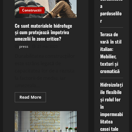
lână
a
ecologică
Constructii
la
pardoselilo
crearea
r
unui
mediu
Ce sunt materialele hidrofuge
sănătos?
și cum protejează împotriva
Terasa de
umezelii în zone critice?
vară în stil
press
21 mai 2025
italian:
Durabilitatea construcțiilor
Mobilier,
este strâns legată de
texturi și
capacitatea lor de a rezista
cromatică
la factorii de mediu, iar
Hidroizolați
umezeala...
ile flexibile
Read
Read More
și rolul lor
more
about
în
Ce
sunt
impermeabi
materialele
litatea
hidrofuge
și
casei tale
cum