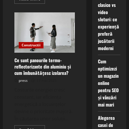
more
clasice vs
about
Cum
video
contribuie
sloturi: ce
utilizarea
soluțiilor
experiență
de
drenaj
preferă
cu
nisip
jucătorii
filtrant
Constructii
la
moderni
prevenirea
eroziunii
solului?
Ce sunt panourile termo-
Cum
reflectorizante din aluminiu și
optimizezi
cum îmbunătățesc izolarea?
un magazin
press
17 mai 2025
online
pentru SEO
Costurile energiei cresc
și vânzări
constant, iar eficiența
mai mari
energetică a locuințelor
devine o prioritate majoră.
Alegerea
În căutarea unor soluții...
casei de