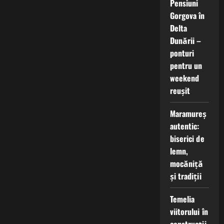
Pensiuni
Gorgova în
Delta
Dunării –
ponturi
pentru un
weekend
reușit
Maramureș
autentic:
biserici de
lemn,
mocăniță
și tradiții
Temelia
viitorului în