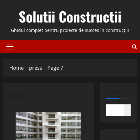
Skip
Solutii Constructii
to
content
Ghidul complet pentru proiecte de succes în construcții!
Primary
Menu
Home
press
Page 7
press
CAUTĂ
Caută