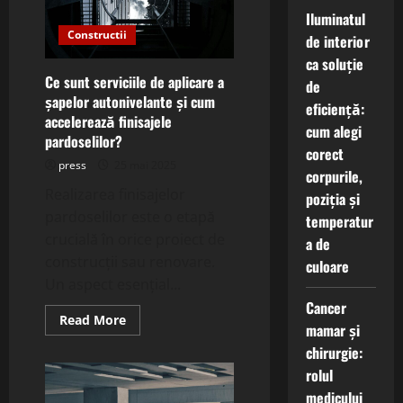
realizarea
Iluminatul
fațadelor
Constructii
estetice?
de interior
ca soluție
Ce sunt serviciile de aplicare a
de
șapelor autonivelante și cum
eficiență:
accelerează finisajele
cum alegi
pardoselilor?
corect
press
25 mai 2025
corpurile,
Realizarea finisajelor
poziția și
pardoselilor este o etapă
temperatur
crucială în orice proiect de
a de
construcții sau renovare.
culoare
Un aspect esențial...
Cancer
Read
Read More
mamar și
more
about
chirurgie:
Ce
sunt
rolul
serviciile
de
medicului