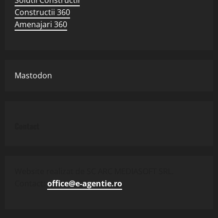
Constructii 360
Amenajari 360
Mastodon
Contact
Website realizat de SC ARC MEDIASOFT SRL.
Contact:
office@e-agentie.ro
.