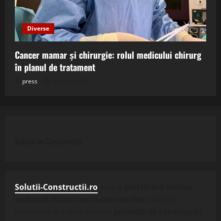
Diverse
Cancer mamar și chirurgie: rolul medicului chirurg
în planul de tratament
press
23 iunie 2026
Solutii in Constructii
Solutii-Constructii.ro
este o
platformă online
dedicată industriei construcțiilor
, oferind
informații și soluții pentru
proiecte de construcții