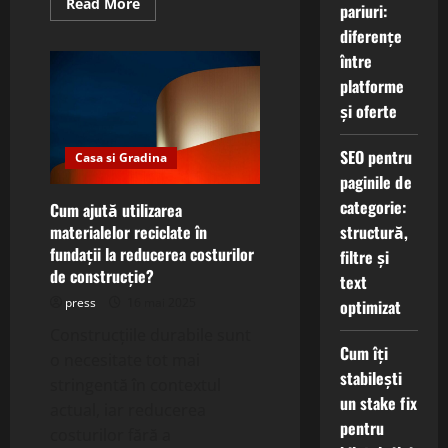
Read
Read More
pariuri:
more
about
diferențe
Ce
între
sunt
panourile
platforme
termo-
reflectorizante
și oferte
din
aluminiu
și
SEO pentru
cum
Casa si Gradina
îmbunătățesc
paginile de
izolarea?
categorie:
Cum ajută utilizarea
structură,
materialelor reciclate în
fundații la reducerea costurilor
filtre și
de construcție?
text
press
16 mai 2025
optimizat
Construcțiile durabile sunt
Cum îți
o necesitate tot mai
stabilești
stringentă în contextul
un stake fix
actual, iar reducerea
pentru
costurilor fără a