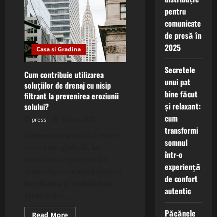
serviciile
pentru
de
proiectare
comunicate
pentru
construcții
de presă în
rezistente
la
2025
Casa si Gradina
cutremure
și
cum
Secretele
asigură
Cum contribuie utilizarea
siguranța?
unui pat
soluțiilor de drenaj cu nisip
bine făcut
filtrant la prevenirea eroziunii
și relaxant:
solului?
cum
press
18 mai 2025
transformi
Conservarea solului este o
somnul
prioritate globală, iar
într-o
eroziunea reprezintă o
experiență
amenințare majoră pentru
de confort
fertilitatea și stabilitatea
autentic
terenurilor....
Păcănele
Read
Read More