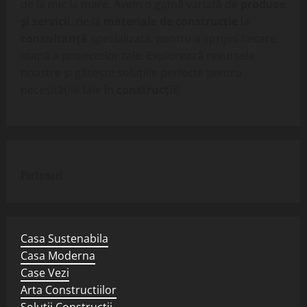
de la mic la mare. Avem o gamă variată de
produse
și servicii
, de la
materiale de construcție
la
consultanță
specializată, pentru a sprijini fiecare
etapă a proiectelor tale. Explorează resursele
noastre și găsește soluțiile perfecte pentru
necesitățile tale în
construcții
!
Parteneri
Casa Sustenabila
Casa Moderna
Case Vezi
Arta Constructiilor
Solutii Constructii