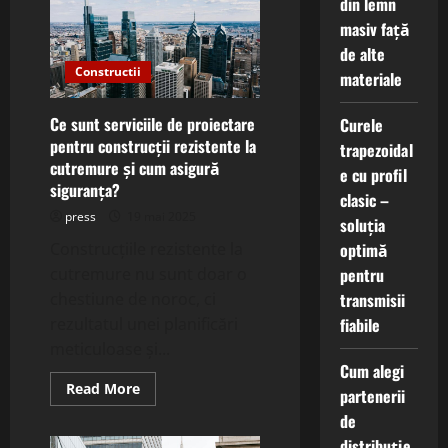
din lemn
utilizarea
plăcilor
masiv față
din
materiale
de alte
ceramice
sinterizate
Constructii
materiale
lucrările
de
renovare?
Ce sunt serviciile de proiectare
Curele
pentru construcții rezistente la
trapezoidal
cutremure și cum asigură
e cu profil
siguranța?
clasic –
press
19 mai 2025
soluția
optimă
Construcțiile rezistente la
pentru
cutremure nu sunt doar o
transmisii
chestiune de noroc, ci
fiabile
rezultatul unei planificări
meticuloase și...
Cum alegi
Read
Read More
partenerii
more
about
de
Ce
distribuție
sunt