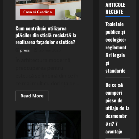
ARTICOLE
RECENTE
Casa si Gradina
Toaletele
Cum contribuie utilizarea
publice și
plăcilor din sticlă reciclată la
ecologice:
realizarea fațadelor estetice?
reglement
press
26 mai 2025
ări legale
În arhitectura modernă,
și
preocuparea pentru
standarde
estetică se îmbină din ce în
ce mai mult cu dorința de...
De ce să
cumperi
Read
Read More
piese de
more
about
utilaje de la
Cum
contribuie
dezmembr
utilizarea
plăcilor
ări? 7
din
sticlă
avantaje
reciclată
la