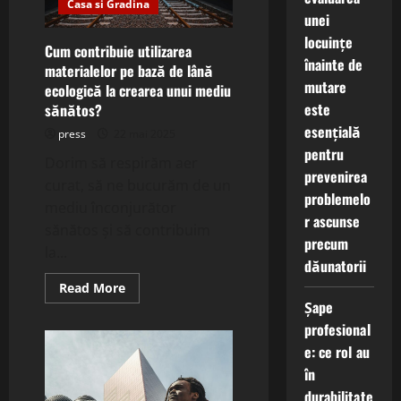
Casa si Gradina
cum
unei
cresc
siguranța
locuințe
perimetrală?
Cum contribuie utilizarea
înainte de
materialelor pe bază de lână
mutare
ecologică la crearea unui mediu
este
sănătos?
esențială
press
22 mai 2025
pentru
Dorim să respirăm aer
prevenirea
curat, să ne bucurăm de un
problemelo
mediu înconjurător
r ascunse
sănătos și să contribuim
precum
la...
dăunatorii
Read
Read More
more
Șape
about
Cum
profesional
contribuie
e: ce rol au
utilizarea
materialelor
în
pe
bază
durabilitate
de