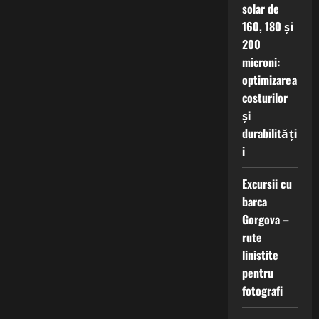
solar de
160, 180 și
200
microni:
optimizarea
costurilor
și
durabilități
i
Excursii cu
barca
Gorgova –
rute
linistite
pentru
fotografi