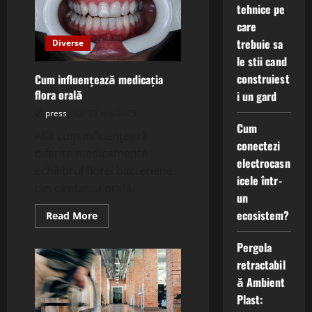
tehnice pe
termoizolante
din
care
poliuretan
la
trebuie sa
Diverse
eficientizarea
energetică?
le stii cand
construiest
Cum influențează medicația
flora orală
i un gard
press
23 mai 2025
Cum
Află cum influențează
conectezi
diferite medicamente
electrocasn
echilibrul florei bacteriene
icele într-
din cavitatea orală.
un
ecosistem?
Read
Read More
more
about
Cum
Pergola
influențează
retractabil
medicația
flora
ă Ambient
orală
Plast: