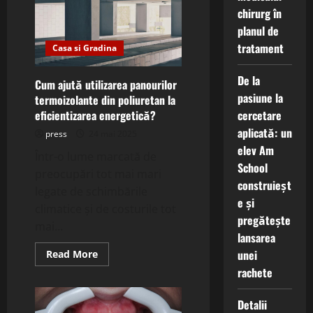
aplicare
chirurg în
a
șapelor
planul de
autonivelante
și
tratament
Casa si Gradina
cum
accelerează
finisajele
De la
pardoselilor?
Cum ajută utilizarea panourilor
pasiune la
termoizolante din poliuretan la
eficientizarea energetică?
cercetare
aplicată: un
press
24 mai 2025
elev Am
Într-o lume marcată de
School
preocupări tot mai mari
construieșt
legate de schimbările
e și
climatice și de costurile tot
pregătește
mai...
lansarea
Read
unei
Read More
more
rachete
about
Cum
ajută
utilizarea
Detalii
panourilor