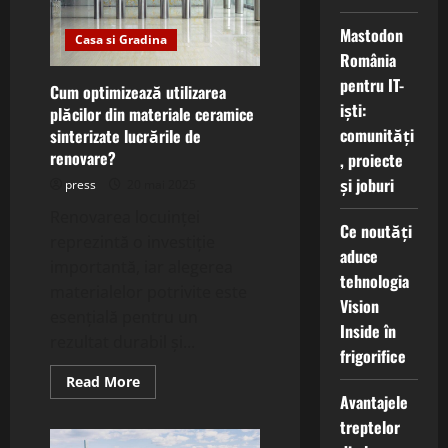
protejează
împotriva
Mastodon
umezelii
Casa si Gradina
în
România
zone
critice?
pentru IT-
Cum optimizează utilizarea
iști:
plăcilor din materiale ceramice
comunități
sinterizate lucrările de
renovare?
, proiecte
și joburi
press
20 mai 2025
Renovarea locuinței
Ce noutăți
reprezintă o investiție
aduce
importantă, iar alegerea
tehnologia
materialelor potrivite este
Vision
esențială pentru un
Inside în
rezultat durabil și...
frigorifice
Read
Read More
more
Avantajele
about
Cum
treptelor
optimizează