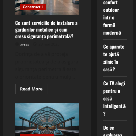
confort
Constructii
outdoor
într-o
Ce sunt serviciile de instalare a
formă
gardurilor metalice și cum
modernă
cresc siguranța perimetrală?
press
23 mai 2025
Ce aparate
te ajută
Dorința de a vă proteja
zilnic în
proprietatea și de a asigura
casă?
siguranța perimetrală este
o prioritate pentru mulți...
Ce TV alegi
Read
Read More
pentru o
more
about
casă
Ce
inteligentă
sunt
serviciile
?
de
instalare
a
gardurilor
De ce
metalice
evaluarea
și