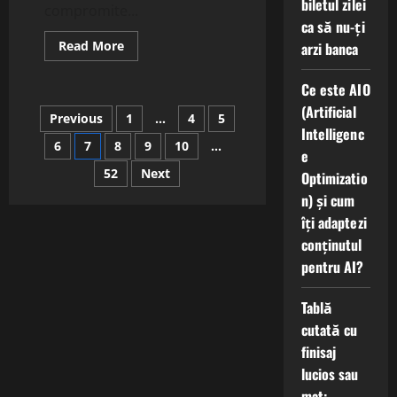
biletul zilei
compromite...
ca să nu-ți
Read
Read More
arzi banca
more
about
Cum
Ce este AIO
ajută
utilizarea
(Artificial
Paginație
Previous
1
…
4
5
materialelor
Intelligenc
reciclate
în
6
7
8
9
10
…
articole
e
fundații
la
52
Next
Optimizatio
reducerea
costurilor
n) și cum
de
construcție?
îți adaptezi
conținutul
pentru AI?
Tablă
cutată cu
finisaj
lucios sau
mat: